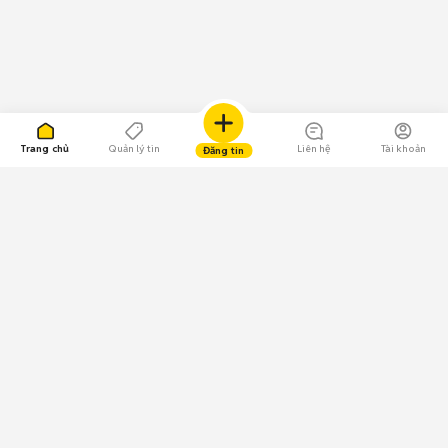
Trang chủ
Quản lý tin
Liên hệ
Tài khoản
Đăng tin
109.000 Bình chọn
Tải ứng dụng Chợ Tốt
Về Chợ Tốt
Quy chế sàn