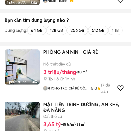
Nhàn Thanh
1 phút trước
12
Bạn cần tìm
dung lượng
nào ?
Dung lượng:
64 GB
128 GB
256 GB
512 GB
1 TB
2 
PHÒNG AN NINH GIÁ RẺ
Nội thất đầy đủ
3 triệu/tháng
30 m²
Tp Hồ Chí Minh
1 phút trước
4
17
đã
5.0
PHÒNG TRỌ GIÁ RẺ GÒ
bán
VẤP
MẶT TIỀN TRINH ĐƯỜNG, AN KHÊ,
ĐÀ NẴNG
Đất thổ cư
3,65 tỷ
45 tr/m²
81 m²