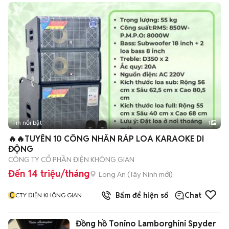
Tin nổi bật
1
🔥🔥TUYỂN 10 CÔNG NHÂN RÁP LOA KARAOKE DI
ĐỘNG
CÔNG TY CỔ PHẦN ĐIỆN KHÔNG GIAN
Đến 14 triệu/tháng
Long An
(
Tây Ninh
mới)
C
Bấm để hiện số
Chat
CTY ĐIỆN KHÔNG GIAN
Đồng hồ Tonino Lamborghini Spyder