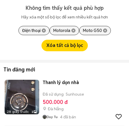
Không tìm thấy kết quả phù hợp
Hãy xóa một số bộ lọc để xem nhiều kết quả hơn
Điện thoại
Motorola
Moto G50
Xóa tất cả bộ lọc
Tin đăng mới
Thanh lý dọn nhà
Đã sử dụng
Sunhouse
500.000 đ
Đà Nẵng
28 giây trước
2
4
đã bán
Duy Tu