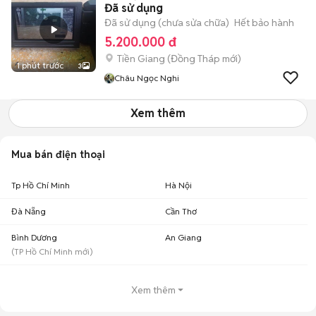
Đã sử dụng
Đã sử dụng (chưa sửa chữa)
Hết bảo hành
5.200.000 đ
Tiền Giang
(
Đồng Tháp
mới)
1 phút trước
3
Châu Ngọc Nghi
Xem thêm
Mua bán điện thoại
Tp Hồ Chí Minh
Hà Nội
Đà Nẵng
Cần Thơ
Bình Dương
An Giang
(
TP Hồ Chí Minh
mới)
Xem thêm