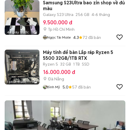
Samsung S23Ultra bao zin shop về đủ
màu
Galaxy S23 Ultra
256 GB
4-6 tháng
9.500.000 đ
Tp Hồ Chí Minh
44 giây trước
1
4.3
72
đã bán
Ngọc Tài Moile
Máy tính để bàn Lắp ráp Ryzen 5
5500 32GB/1TB RTX
Ryzen 5
32 GB
1 TB
SSD
16.000.000 đ
Đà Nẵng
1 phút trước
3
5.0
57
đã bán
Bình Mỹ