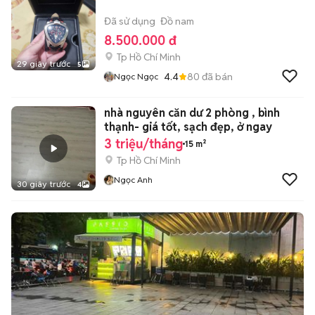
Đã sử dụng
Đồ nam
8.500.000 đ
Tp Hồ Chí Minh
29 giây trước
5
4.4
80
đã bán
Ngọc Ngọc
nhà nguyên căn dư 2 phòng , bình
thạnh- giá tốt, sạch đẹp, ở ngay
3 triệu/tháng
15 m²
Tp Hồ Chí Minh
Ngọc Anh
30 giây trước
4