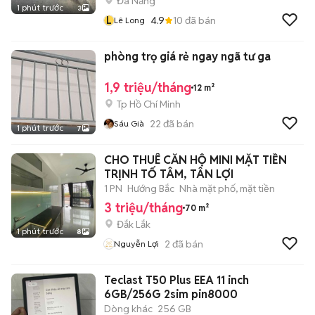
Đà Nẵng
1 phút trước
3
L
4.9
10
đã bán
Lê Long
phòng trọ giá rẻ ngay ngã tư ga
1,9 triệu/tháng
12 m²
Tp Hồ Chí Minh
22
đã bán
Sáu Già
1 phút trước
7
CHO THUÊ CĂN HỘ MINI MẶT TIỀN
TRỊNH TỐ TÂM, TÂN LỢI
1 PN
Hướng Bắc
Nhà mặt phố, mặt tiền
3 triệu/tháng
70 m²
Đắk Lắk
1 phút trước
8
2
đã bán
Nguyễn Lợi
Teclast T50 Plus EEA 11 inch
6GB/256G 2sim pin8000
Dòng khác
256 GB