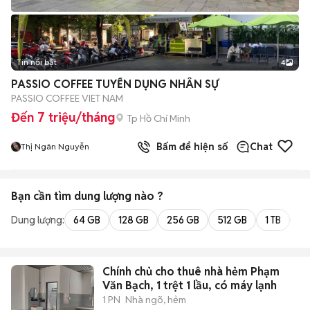
Tin nổi bật
4
PASSIO COFFEE TUYỂN DỤNG NHÂN SỰ
PASSIO COFFEE VIET NAM
Đến 7 triệu/tháng
Tp Hồ Chí Minh
Bấm để hiện số
Chat
Thị Ngân Nguyễn
Bạn cần tìm
dung lượng
nào ?
Dung lượng:
64 GB
128 GB
256 GB
512 GB
1 TB
2 
Chính chủ cho thuê nhà hẻm Phạm
Văn Bạch, 1 trệt 1 lầu, có máy lạnh
1 PN
Nhà ngõ, hẻm