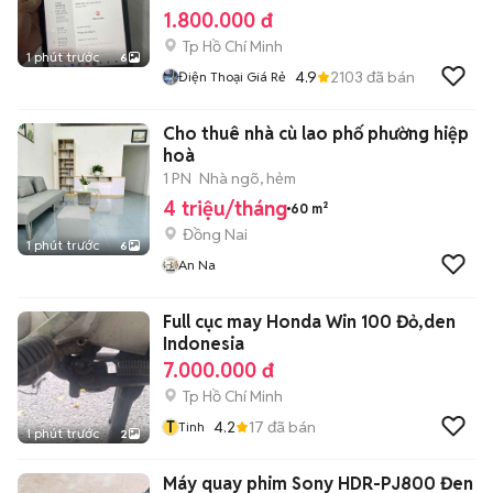
1.800.000 đ
Tp Hồ Chí Minh
1 phút trước
6
4.9
2103
đã bán
Điện Thoại Giá Rẻ
Cho thuê nhà cù lao phố phường hiệp
hoà
1 PN
Nhà ngõ, hẻm
4 triệu/tháng
60 m²
Đồng Nai
1 phút trước
6
An Na
Full cục may Honda Win 100 Đỏ,den
Indonesia
7.000.000 đ
Tp Hồ Chí Minh
T
4.2
17
đã bán
Tinh
1 phút trước
2
Máy quay phim Sony HDR-PJ800 Đen