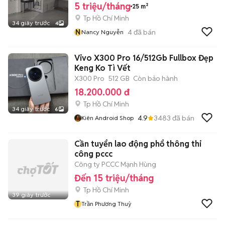
5 triệu/tháng
25 m²
Tp Hồ Chí Minh
34 giây trước
4
N
4
đã bán
Nancy Nguyễn
Vivo X300 Pro 16/512Gb Fullbox Đẹp
Keng Ko Tì Vết
X300 Pro
512 GB
Còn bảo hành
18.200.000 đ
Tp Hồ Chí Minh
34 giây trước
6
4.9
3483
đã bán
Kiên Android Shop
Cần tuyển lao động phổ thông thi
công pccc
Công ty PCCC Mạnh Hùng
Đến 15 triệu/tháng
Tp Hồ Chí Minh
39 giây trước
T
Trần Phương Thuỳ