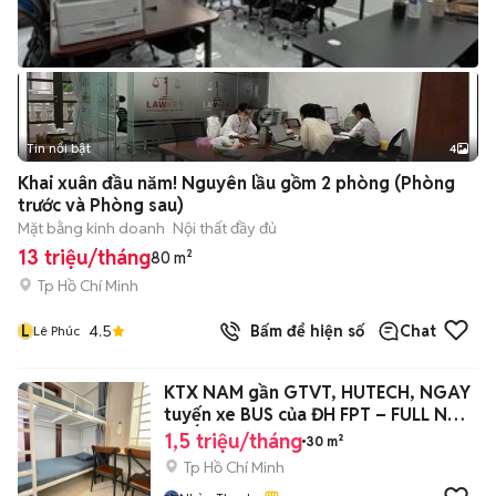
Tin nổi bật
4
Khai xuân đầu năm! Nguyên lầu gồm 2 phòng (Phòng
trước và Phòng sau)
Mặt bằng kinh doanh
Nội thất đầy đủ
13 triệu/tháng
80 m²
Tp Hồ Chí Minh
L
4.5
Bấm để hiện số
Chat
Lê Phúc
KTX NAM gần GTVT, HUTECH, NGAY
tuyến xe BUS của ĐH FPT – FULL NỘI
THẤT
1,5 triệu/tháng
30 m²
Tp Hồ Chí Minh