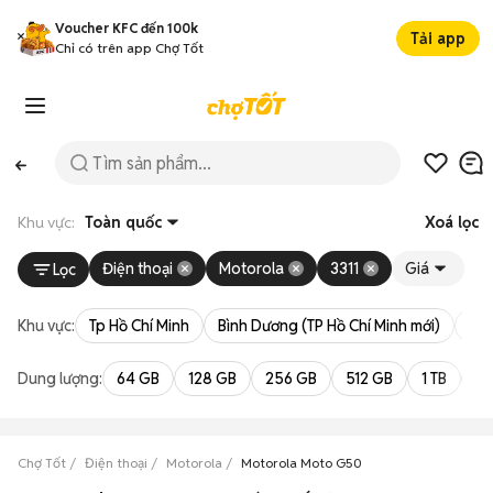
Voucher KFC đến 100k
Tải app
Chỉ có trên app Chợ Tốt
Khu vực:
Toàn quốc
Xoá lọc
Điện thoại
Motorola
3311
Giá
Lọc
Khu vực:
Tp Hồ Chí Minh
Bình Dương (TP Hồ Chí Minh mới)
Bà 
Dung lượng:
64 GB
128 GB
256 GB
512 GB
1 TB
2 
Chợ Tốt
Điện thoại
Motorola
Motorola Moto G50