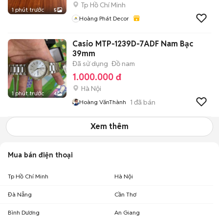
Tp Hồ Chí Minh
1 phút trước
5
Hoàng Phát Decor
Casio MTP-1239D-7ADF Nam Bạc
39mm
Đã sử dụng
Đồ nam
1.000.000 đ
Hà Nội
1 phút trước
4
1
đã bán
Hoàng VănThành
Xem thêm
Mua bán điện thoại
Tp Hồ Chí Minh
Hà Nội
Đà Nẵng
Cần Thơ
Bình Dương
An Giang