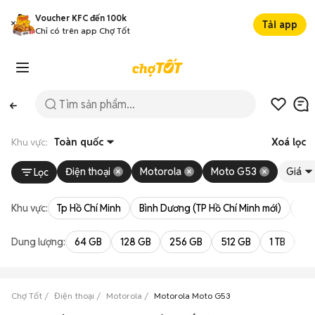
Voucher KFC đến 100k
Tải app
Chỉ có trên app Chợ Tốt
Khu vực:
Toàn quốc
Xoá lọc
Điện thoại
Motorola
Moto G53
Giá
Lọc
Khu vực:
Tp Hồ Chí Minh
Bình Dương (TP Hồ Chí Minh mới)
Bà 
Dung lượng:
64 GB
128 GB
256 GB
512 GB
1 TB
2 
Chợ Tốt
Điện thoại
Motorola
Motorola Moto G53