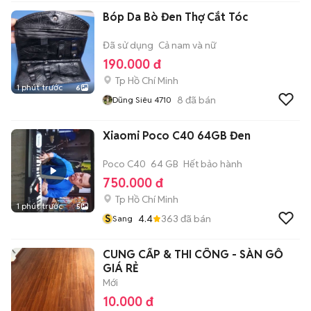
Bóp Da Bò Đen Thợ Cắt Tóc
Đã sử dụng
Cả nam và nữ
190.000 đ
Tp Hồ Chí Minh
1 phút trước
6
8
đã bán
Dũng Siêu 4710
Xiaomi Poco C40 64GB Đen
Poco C40
64 GB
Hết bảo hành
750.000 đ
Tp Hồ Chí Minh
1 phút trước
5
S
4.4
363
đã bán
Sang
CUNG CẤP & THI CÔNG - SÀN GỖ
GIÁ RẺ
Mới
10.000 đ