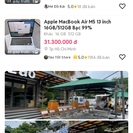
38 giây trước
2
5.0
18
đã bán
Mê Đồ Bãi
Apple MacBook Air M5 13 inch
16GB/512GB Bạc 99%
Khác
16 GB
512 GB
31.300.000 đ
Tp Hồ Chí Minh
38 giây trước
5
5.0
1186
đã bán
Táo Tốt Store