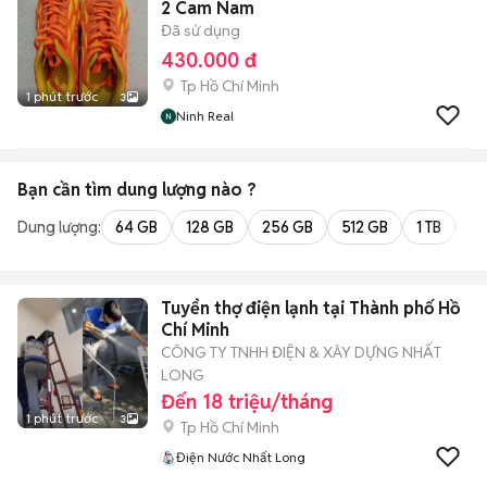
2 Cam Nam
Đã sử dụng
430.000 đ
Tp Hồ Chí Minh
1 phút trước
3
Ninh Real
Bạn cần tìm
dung lượng
nào ?
Dung lượng:
64 GB
128 GB
256 GB
512 GB
1 TB
2 
Tuyển thợ điện lạnh tại Thành phố Hồ
Chí Minh
CÔNG TY TNHH ĐIỆN & XÂY DỰNG NHẤT
LONG
Đến 18 triệu/tháng
1 phút trước
3
Tp Hồ Chí Minh
Điện Nước Nhất Long