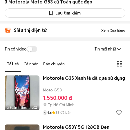
3 Motorola Moto G53 cũ Toàn quốc đẹp
Lưu tìm kiếm
Siêu thị điện tử
Xem Cửa hàng
Tin có video
Tin mới nhất
Tất cả
Cá nhân
Bán chuyên
Motorola G35 Xanh lá đã qua sử dụng
Moto G53
1.550.000 đ
Tp Hồ Chí Minh
3 tuần trước
3
4.6
55
đã bán
Motorola G53Y 5G 128GB Đen