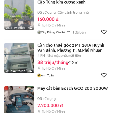
Cặp Tùng kim cương xanh
Đã sử dụng
Cây cảnh trong nhà
160.000 đ
Tp Hồ Chí Minh
28 giây trước
1
1
đã bán
Cây Kiểng Giá Rẻ LT3
Cần cho thuê góc 2 MT 281A Huỳnh
Văn Bánh, Phường 11, Q.Phú Nhuận
4 PN
Nhà mặt phố, mặt tiền
38 triệu/tháng
110 m²
Tp Hồ Chí Minh
33 giây trước
5
A
Anh Tuấn
Máy cắt bàn Bosch GCO 200 2000W
Đã sử dụng
2.200.000 đ
Tp Hồ Chí Minh