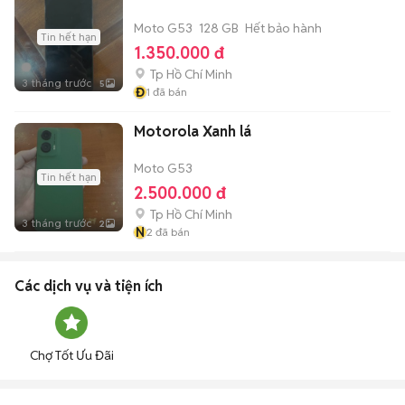
Moto G53
128 GB
Hết bảo hành
Tin hết hạn
1.350.000 đ
Tp Hồ Chí Minh
3 tháng trước
5
Đ
1
đã bán
Motorola Xanh lá
Moto G53
Tin hết hạn
2.500.000 đ
Tp Hồ Chí Minh
3 tháng trước
2
N
2
đã bán
Các dịch vụ và tiện ích
Chợ Tốt Ưu Đãi