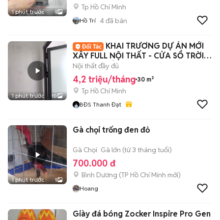
Tp Hồ Chí Minh
1 phút trước
1
4
đã bán
Hồ Trí
KHAI TRƯƠNG DỰ ÁN MỚI
XÂY FULL NỘI THẤT - CỬA SỔ TRỜI -
THANG MÁY
Nội thất đầy đủ
4,2 triệu/tháng
30 m²
Tp Hồ Chí Minh
1 phút trước
10
BĐS Thanh Đạt
Gà chọi trống đen đỏ
Gà Chọi
Gà lớn (từ 3 tháng tuổi)
700.000 đ
Bình Dương
(
TP Hồ Chí Minh
mới)
1 phút trước
1
Hoang
Giày đá bóng Zocker Inspire Pro Gen