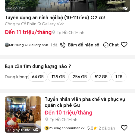
Tin nổi bật
3
Tuyển dụng an ninh nội bộ (10-11trieu) Q2 cũ!
Công ty Cổ Phần Q Gallery Vvk
Đến 11 triệu/tháng
Tp Hồ Chí Minh
1
đã bán
Bấm để hiện số
Chat
Mr Hung Q Gallery Vvk
Bạn cần tìm
dung lượng
nào ?
Dung lượng:
64 GB
128 GB
256 GB
512 GB
1 TB
2 
Tuyển nhân viên pha chế và phục vụ
quán cà phê Gu
Đến 10 triệu/tháng
Tp Hồ Chí Minh
p
5.0
12
đã bán
Phuonganhminhan79
43 giây trước
5