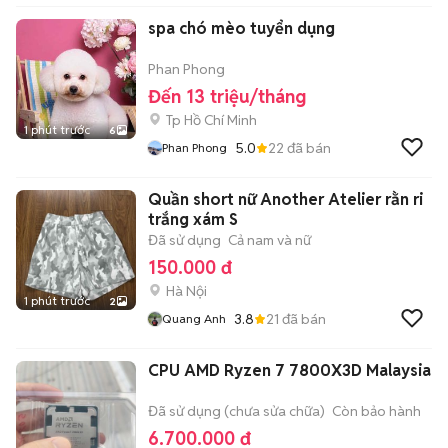
spa chó mèo tuyển dụng
Phan Phong
Đến 13 triệu/tháng
Tp Hồ Chí Minh
1 phút trước
6
5.0
22
đã bán
Phan Phong
Quần short nữ Another Atelier rằn ri
trắng xám S
Đã sử dụng
Cả nam và nữ
150.000 đ
Hà Nội
1 phút trước
2
3.8
21
đã bán
Quang Anh
CPU AMD Ryzen 7 7800X3D Malaysia
Đã sử dụng (chưa sửa chữa)
Còn bảo hành
6.700.000 đ