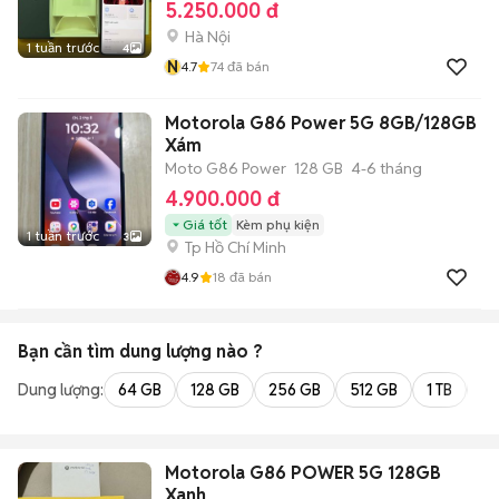
5.250.000 đ
Hà Nội
1 tuần trước
4
N
4.7
74
đã bán
Motorola G86 Power 5G 8GB/128GB
Xám
Moto G86 Power
128 GB
4-6 tháng
4.900.000 đ
Giá tốt
Kèm phụ kiện
1 tuần trước
3
Tp Hồ Chí Minh
4.9
18
đã bán
Bạn cần tìm
dung lượng
nào ?
Dung lượng:
64 GB
128 GB
256 GB
512 GB
1 TB
2 
Motorola G86 POWER 5G 128GB
Xanh