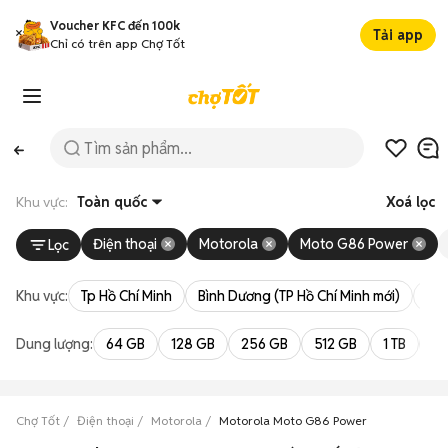
Voucher KFC đến 100k
Tải app
Chỉ có trên app Chợ Tốt
Khu vực:
Toàn quốc
Xoá lọc
Điện thoại
Motorola
Moto G86 Power
Lọc
Khu vực:
Tp Hồ Chí Minh
Bình Dương (TP Hồ Chí Minh mới)
Bà 
Dung lượng:
64 GB
128 GB
256 GB
512 GB
1 TB
2 
Chợ Tốt
Điện thoại
Motorola
Motorola Moto G86 Power