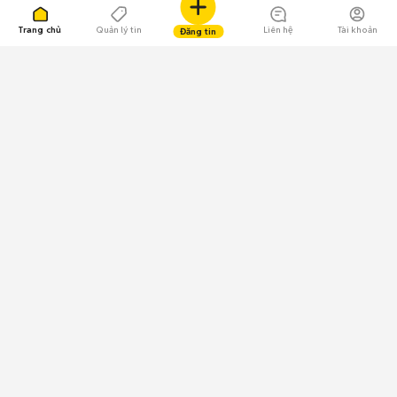
Trang chủ
Quản lý tin
Liên hệ
Tài khoản
Đăng tin
109.000 Bình chọn
Tải ứng dụng Chợ Tốt
Về Chợ Tốt
Quy chế sàn
Chính sách bảo mật
Giải quyết tranh chấp
CÔNG TY TNHH CHỢ TỐT - Người đại diện theo pháp luật:
Nguyễn Trọng Tấn; GPDKKD: 0312120782 do Sở KH & ĐT TP.HCM cấp ngày
11/01/2013;
GPMXH: 185/GP-BTTTT do Bộ Thông tin và Truyền thông
cấp ngày 09/07/2024 - Chịu trách nhiệm