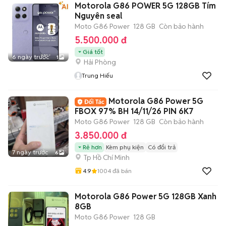
Motorola G86 POWER 5G 128GB Tím
Nguyên seal
Moto G86 Power
128 GB
Còn bảo hành
5.500.000 đ
Giá tốt
6 ngày trước
1
Hải Phòng
Trung Hiếu
Motorola G86 Power 5G
FBOX 97% BH 14/11/26 PIN 6K7
Moto G86 Power
128 GB
Còn bảo hành
3.850.000 đ
Rẻ hơn
Kèm phụ kiện
Có đổi trả
7 ngày trước
6
Tp Hồ Chí Minh
4.9
1004
đã bán
Motorola G86 Power 5G 128GB Xanh
8GB
Moto G86 Power
128 GB