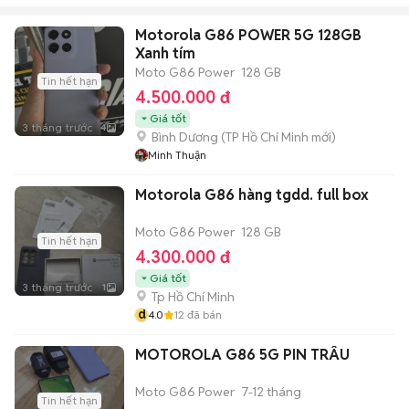
Motorola G86 POWER 5G 128GB
Xanh tím
Moto G86 Power
128 GB
Tin hết hạn
4.500.000 đ
Giá tốt
3 tháng trước
4
Bình Dương
(
TP Hồ Chí Minh
mới)
Minh Thuận
Motorola G86 hàng tgdd. full box
Moto G86 Power
128 GB
Tin hết hạn
4.300.000 đ
Giá tốt
3 tháng trước
1
Tp Hồ Chí Minh
d
4.0
12
đã bán
MOTOROLA G86 5G PIN TRÂU
Moto G86 Power
7-12 tháng
Tin hết hạn