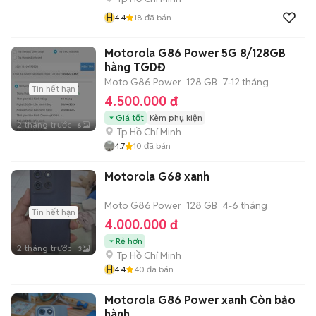
H
4.4
18
đã bán
Motorola G86 Power 5G 8/128GB
hàng TGDĐ
Moto G86 Power
128 GB
7-12 tháng
Tin hết hạn
4.500.000 đ
Giá tốt
Kèm phụ kiện
2 tháng trước
6
Tp Hồ Chí Minh
4.7
10
đã bán
Motorola G68 xanh
Moto G86 Power
128 GB
4-6 tháng
Tin hết hạn
4.000.000 đ
Rẻ hơn
2 tháng trước
3
Tp Hồ Chí Minh
H
4.4
40
đã bán
Motorola G86 Power xanh Còn bảo
hành