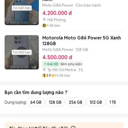
Moto G86 Power
Còn bảo hành
Tin hết hạn
4.200.000 đ
Hải Phòng
2 tháng trước
2
Đ
11
đã bán
Motorola Moto G86 Power 5G Xanh
128GB
Moto G86 Power
128 GB
Tin hết hạn
4.500.000 đ
Giá tốt
Kèm phụ kiện
2 tháng trước
6
Tp Hồ Chí Minh
75
t
3.9
53
đã bán
Bạn cần tìm
dung lượng
nào ?
Dung lượng:
64 GB
128 GB
256 GB
512 GB
1 TB
2 