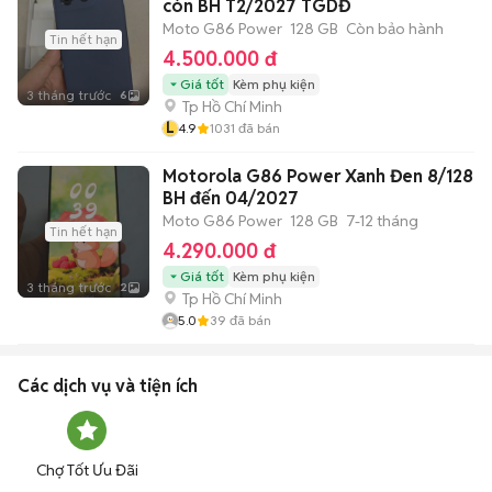
còn BH T2/2027 TGDĐ
Moto G86 Power
128 GB
Còn bảo hành
Tin hết hạn
4.500.000 đ
Giá tốt
Kèm phụ kiện
3 tháng trước
6
Tp Hồ Chí Minh
L
4.9
1031
đã bán
Motorola G86 Power Xanh Đen 8/128
BH đến 04/2027
Moto G86 Power
128 GB
7-12 tháng
Tin hết hạn
4.290.000 đ
Giá tốt
Kèm phụ kiện
3 tháng trước
2
Tp Hồ Chí Minh
5.0
39
đã bán
Các dịch vụ và tiện ích
Chợ Tốt Ưu Đãi