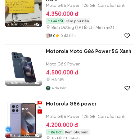
Moto G86 Power
128 GB
Còn bảo hành
4.350.000 đ
Giá tốt
Kèm phụ kiện
2 tuần trước
6
Bình Dương
(
TP Hồ Chí Minh
mới)
5.0
10
đã bán
Motorola Moto G86 Power 5G Xanh
Moto G86 Power
4.500.000 đ
Hà Nội
2 tuần trước
1
14
đã bán
Motorola G86 power
Moto G86 Power
128 GB
Còn bảo hành
4.200.000 đ
Rẻ hơn
Kèm phụ kiện
1 tháng trước
1
Tp Hồ Chí Minh