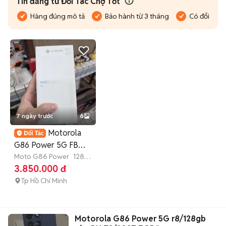
Tin đăng từ Đối Tác Chợ Tốt
Hàng đúng mô tả
Bảo hành từ 3 tháng
Có đổi trả
7 ngày trước
6
Motorola
G86 Power 5G FBOX
97% BH 14/11/26 PIN
Moto G86 Power
128
GB
Còn bảo hành
3.850.000 đ
6K7
Tp Hồ Chí Minh
Motorola G86 Power 5G r8/128gb