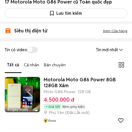
17 Motorola Moto G86 Power cũ Toàn quốc đẹp
Lưu tìm kiếm
Siêu thị điện tử
Xem Cửa hàng
Tin có video
Tin mới nhất
Tất cả
Cá nhân
Bán chuyên
Motorola Moto G86 Power 8GB
128GB Xám
Moto G86 Power
128 GB
4.500.000 đ
Giá tốt
Kèm phụ kiện
4 ngày trước
3
Phú Yên
(
Đắk Lắk
mới)
v
Vuvu