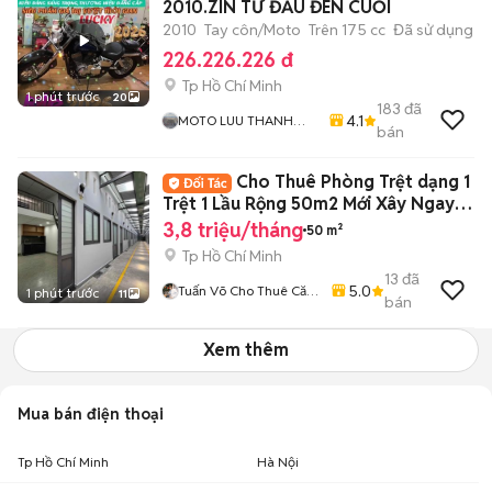
2010.ZIN TỪ ĐẦU ĐÉN CUỐI
2010
Tay côn/Moto
Trên 175 cc
Đã sử dụng
226.226.226 đ
Tp Hồ Chí Minh
1 phút trước
20
183
đã
4.1
MOTO LUU THANH
bán
HAI-Cua Hang MOTO
LUU THANH HAI 77A
Cho Thuê Phòng Trệt dạng 1
Hoang Van Thu , PN ,
TPHCM
Trệt 1 Lầu Rộng 50m2 Mới Xây Ngay
Mã Lò
3,8 triệu/tháng
50 m²
Tp Hồ Chí Minh
13
đã
5.0
Tuấn Võ Cho Thuê Căn
1 phút trước
11
bán
Hộ Phòng Trọ
Xem thêm
Mua bán điện thoại
Tp Hồ Chí Minh
Hà Nội