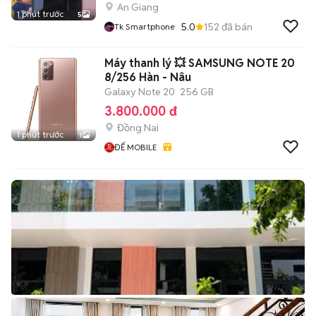
An Giang
1 phút trước
5
5.0
152
đã bán
Tk Smartphone
Máy thanh lý 💥 SAMSUNG NOTE 20
8/256 Hàn - Nâu
Galaxy Note 20
256 GB
3.800.000 đ
Đồng Nai
1 phút trước
1
ĐẾ MOBILE