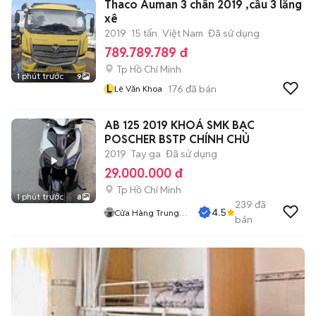
Thaco Auman 3 chân 2019 ,cầu 3 lăng
xê
2019
15 tấn
Việt Nam
Đã sử dụng
789.789.789 đ
Tp Hồ Chí Minh
1 phút trước
9
L
176
đã bán
Lê Văn Khoa
AB 125 2019 KHOÁ SMK BẠC
POSCHER BSTP CHÍNH CHỦ
2019
Tay ga
Đã sử dụng
29.000.000 đ
Tp Hồ Chí Minh
1 phút trước
8
239
đã
4.5
Cửa Hàng Trung
bán
Hiếu