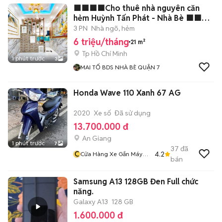
🟩🟩🟩🟩Cho thuê nhà nguyên căn
hẻm Huỳnh Tấn Phát - Nhà Bè 🟩🟩🟩
🟩🟩
3 PN
Nhà ngõ, hẻm
6 triệu/tháng
21 m²
Tp Hồ Chí Minh
1 phút trước
3
MAI TỐ BDS NHÀ BÈ QUẬN 7
Honda Wave 110 Xanh 67 AG
2020
Xe số
Đã sử dụng
13.700.000 đ
An Giang
1 phút trước
7
37
đã
C
4.2
Cửa Hàng Xe Gắn Máy
bán
Minh Thuận
Samsung A13 128GB Đen Full chức
năng.
Galaxy A13
128 GB
1.600.000 đ