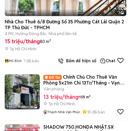
Tin nổi bật
7
+
2
Nhà Cho Thuê 6/8 Đường Số 35 Phường Cát Lái Quận 2
TP Thủ Đức - TPHCM
4 PN
Hướng Đông Bắc
Nhà phố liền kề
15 triệu/tháng
80 m²
Tp Hồ Chí Minh
M
1
đã bán
Bấm để hiện số
Chat
MS Bích
Chính Chủ Cho Thuê Văn
Phòng 5x21m Chỉ 13Tr/Tháng - Vạn
Phúc City
Văn phòng
13 triệu/tháng
105 m²
Tp Hồ Chí Minh
1 phút trước
10
10
đã bán
Thạch Nhà Vạn Phúc
SHADOW 750.HONDA NHẬT.SX