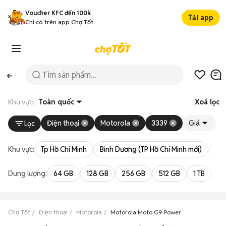
Voucher KFC đến 100k
Tải app
Chỉ có trên app Chợ Tốt
Khu vực:
Toàn quốc
Xoá lọc
Điện thoại
Motorola
3339
Giá
Lọc
Khu vực:
Tp Hồ Chí Minh
Bình Dương (TP Hồ Chí Minh mới)
Bà 
Dung lượng:
64 GB
128 GB
256 GB
512 GB
1 TB
2 
Chợ Tốt
Điện thoại
Motorola
Motorola Moto G9 Power