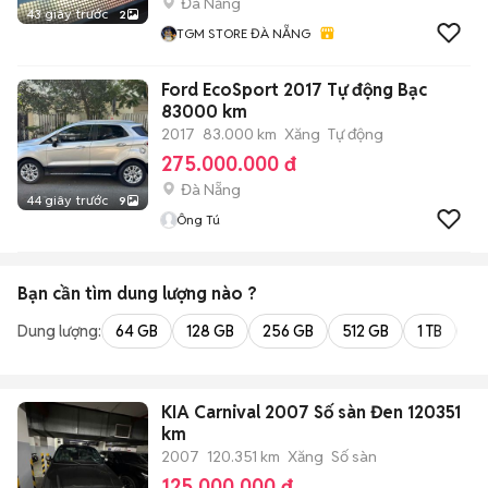
Đà Nẵng
43 giây trước
2
TGM STORE ĐÀ NẴNG
Ford EcoSport 2017 Tự động Bạc
83000 km
2017
83.000 km
Xăng
Tự động
275.000.000 đ
Đà Nẵng
44 giây trước
9
Ông Tú
Bạn cần tìm
dung lượng
nào ?
Dung lượng:
64 GB
128 GB
256 GB
512 GB
1 TB
2 
KIA Carnival 2007 Số sàn Đen 120351
km
2007
120.351 km
Xăng
Số sàn
125.000.000 đ