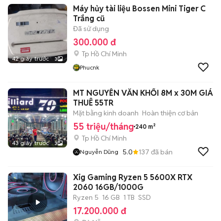
Máy hủy tài liệu Bossen Mini Tiger C
Trắng cũ
Đã sử dụng
300.000 đ
Tp Hồ Chí Minh
42 giây trước
3
Phucnk
MT NGUYỄN VĂN KHỐI 8M x 30M GIÁ
THUÊ 55TR
Mặt bằng kinh doanh
Hoàn thiện cơ bản
55 triệu/tháng
240 m²
Tp Hồ Chí Minh
43 giây trước
3
5.0
137
đã bán
Nguyễn Dũng
Xig Gaming Ryzen 5 5600X RTX
2060 16GB/1000G
Ryzen 5
16 GB
1 TB
SSD
17.200.000 đ