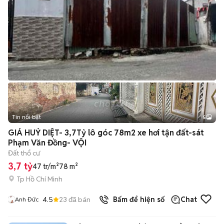
Tin nổi bật
5
GIÁ HUỶ DIỆT- 3,7Tỷ lô góc 78m2 xe hơi tận đất-sát
Phạm Văn Đồng- VỘI
Đất thổ cư
3,7 tỷ
47 tr/m²
78 m²
Tp Hồ Chí Minh
4.5
23
đã bán
Bấm để hiện số
Chat
Anh Đức