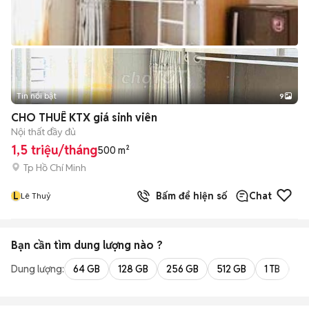
Tin nổi bật
9
+
2
CHO THUÊ KTX giá sinh viên
Nội thất đầy đủ
1,5 triệu/tháng
500 m²
Tp Hồ Chí Minh
L
Bấm để hiện số
Chat
Lê Thuỷ
Bạn cần tìm
dung lượng
nào ?
Dung lượng:
64 GB
128 GB
256 GB
512 GB
1 TB
2 