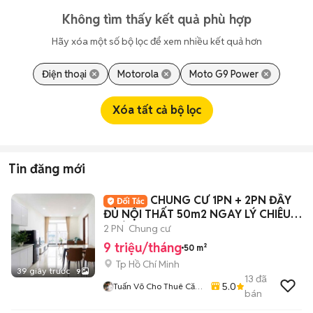
Không tìm thấy kết quả phù hợp
Hãy xóa một số bộ lọc để xem nhiều kết quả hơn
Điện thoại
Motorola
Moto G9 Power
Xóa tất cả bộ lọc
Tin đăng mới
CHUNG CƯ 1PN + 2PN ĐẦY
ĐỦ NỘI THẤT 50m2 NGAY LÝ CHIÊU
HOÀNG Q6
2 PN
Chung cư
9 triệu/tháng
50 m²
Tp Hồ Chí Minh
39 giây trước
9
13
đã
5.0
Tuấn Võ Cho Thuê Căn
bán
Hộ Phòng Trọ