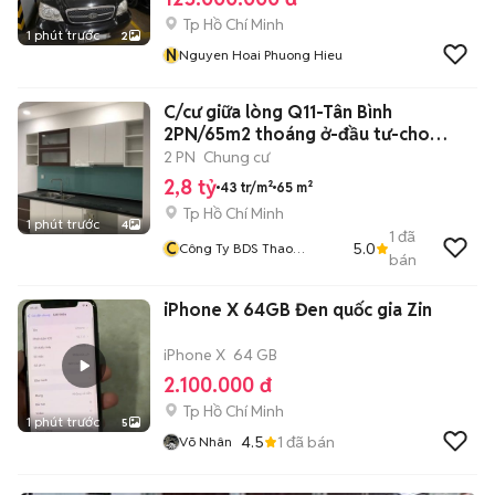
Tp Hồ Chí Minh
1 phút trước
2
N
Nguyen Hoai Phuong Hieu
C/cư giữa lòng Q11-Tân Bình
2PN/65m2 thoáng ở-đầu tư-cho
thuê-con học
2 PN
Chung cư
2,8 tỷ
43 tr/m²
65 m²
Tp Hồ Chí Minh
1 phút trước
4
1
đã
C
5.0
Công Ty BDS Thao
bán
Nguyen Xanh
iPhone X 64GB Đen quốc gia Zin
iPhone X
64 GB
2.100.000 đ
Tp Hồ Chí Minh
1 phút trước
5
4.5
1
đã bán
Võ Nhân