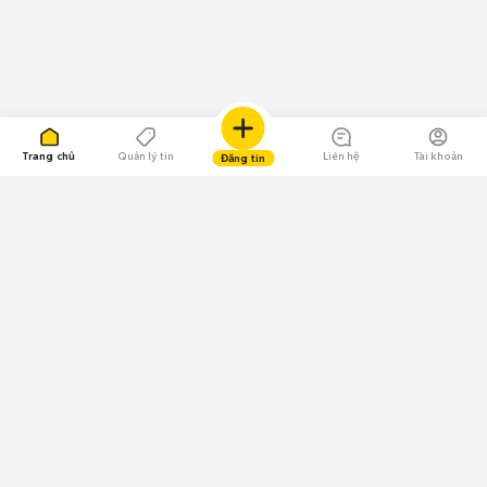
Trang chủ
Quản lý tin
Liên hệ
Tài khoản
Đăng tin
109.000 Bình chọn
Tải ứng dụng Chợ Tốt
Về Chợ Tốt
Quy chế sàn