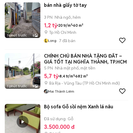
bán nhà giấy tờ tay
3 PN
Nhà ngõ, hẻm
1,2 tỷ
20 tr/m²
60 m²
Tp Hồ Chí Minh
1 phút trước
5
L
7
đã bán
Long
CHÍNH CHỦ BÁN NHÀ TẶNG ĐẤT –
GIÁ TỐT TẠI NGHĨA THÀNH, TP.HCM
5 PN
Nhà mặt phố, mặt tiền
5,7 tỷ
8,4 tr/m²
682 m²
Bà Rịa - Vũng Tàu
(
TP Hồ Chí Minh
mới)
1 phút trước
9
Mai Thành Liêm
Bộ sofa Gỗ sồi nệm Xanh lá nâu
Đã sử dụng
Gỗ
3.500.000 đ