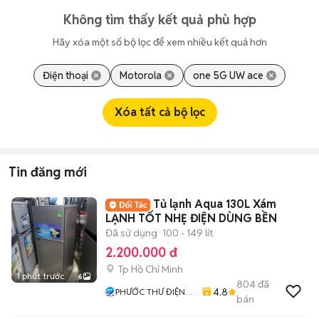
Không tìm thấy kết quả phù hợp
Hãy xóa một số bộ lọc để xem nhiều kết quả hơn
Điện thoại
Motorola
one 5G UW ace
Xóa tất cả bộ lọc
Tin đăng mới
Tủ lạnh Aqua 130L Xám
LẠNH TỐT NHẸ ĐIỆN DÙNG BỀN
Đã sử dụng
100 - 149 lít
2.200.000 đ
Tp Hồ Chí Minh
1 phút trước
6
804
đã
4.8
PHƯỚC THƯ ĐIỆN
bán
MÁY