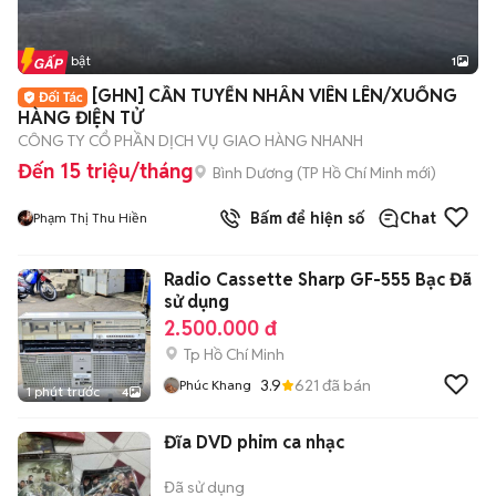
Tin nổi bật
1
[GHN] CẦN TUYỂN NHÂN VIÊN LÊN/XUỐNG
HÀNG ĐIỆN TỬ
CÔNG TY CỔ PHẦN DỊCH VỤ GIAO HÀNG NHANH
Đến 15 triệu/tháng
Bình Dương
(
TP Hồ Chí Minh
mới)
Bấm để hiện số
Chat
Phạm Thị Thu Hiền
Radio Cassette Sharp GF-555 Bạc Đã
sử dụng
2.500.000 đ
Tp Hồ Chí Minh
3.9
621
đã bán
Phúc Khang
1 phút trước
4
Đĩa DVD phim ca nhạc
Đã sử dụng