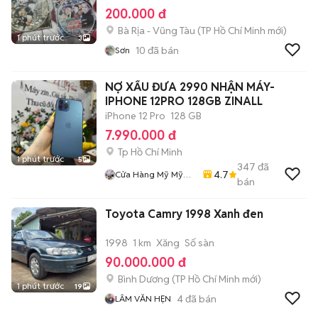
200.000 đ
Bà Rịa - Vũng Tàu
(
TP Hồ Chí Minh
mới)
1 phút trước
3
10
đã bán
Sơn
NỢ XẤU ĐƯA 2990 NHẬN MÁY-
IPHONE 12PRO 128GB ZINALL
iPhone 12 Pro
128 GB
7.990.000 đ
Tp Hồ Chí Minh
1 phút trước
5
347
đã
4.7
Cửa Hàng Mỹ Mỹ
bán
Store
Toyota Camry 1998 Xanh đen
1998
1 km
Xăng
Số sàn
90.000.000 đ
Bình Dương
(
TP Hồ Chí Minh
mới)
1 phút trước
19
4
đã bán
LÂM VĂN HẸN