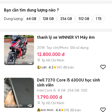
Bạn cần tìm
dung lượng
nào ?
Dung lượng:
64 GB
128 GB
256 GB
512 GB
1 TB
2 
thanh lý xe WINNER V1 Máy êm
2018
Tay côn/Moto
Đã sử dụng
12.800.000 đ
Tp Hồ Chí Minh
1 phút trước
5
L
4.2
145
đã bán
Luật
Dell 7270 Core i5 6300U học sinh
sinh viên
Intel Core i5
8 GB
256 GB
SSD
1.790.000 đ
Tp Hồ Chí Minh
1 phút trước
4
A
4.4
318
đã bán
Anh Minh