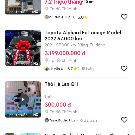
7,2 triệu/tháng
40 m²
Tp Hồ Chí Minh
1 phút trước
12
5.0
PHONGTHUCTE
Toyota Alphard Ex Lounge Model
2022 67.000 km
2021
67.000 km
Xăng
Tự động
3.199.000.000 đ
Tp Hồ Chí Minh
1 phút trước
20
5.0
2
đã bán
Lê Văn Út
Thỏ Hà Lan Q11
Thỏ
300.000 đ
Tp Hồ Chí Minh
1 phút trước
2
6
đã bán
Yaya Botho HLan