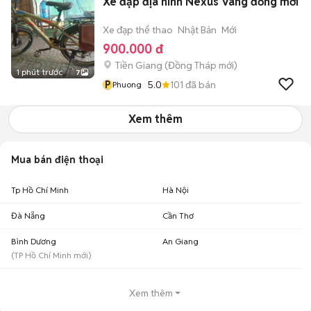
Xe đạp địa hình Nexus Vàng đồng mới
Xe đạp thể thao
Nhật Bản
Mới
900.000 đ
Tiền Giang
(
Đồng Tháp
mới)
1 phút trước
7
P
5.0
101
đã bán
Phuong
Xem thêm
Mua bán điện thoại
Tp Hồ Chí Minh
Hà Nội
Đà Nẵng
Cần Thơ
Bình Dương
An Giang
(
TP Hồ Chí Minh
mới)
Xem thêm