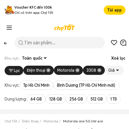
Voucher KFC đến 100k
Tải app
Chỉ có trên app Chợ Tốt
Khu vực:
Toàn quốc
Xoá lọc
Điện thoại
Motorola
3308
Giá
Lọc
Khu vực:
Tp Hồ Chí Minh
Bình Dương (TP Hồ Chí Minh mới)
Bà 
Dung lượng:
64 GB
128 GB
256 GB
512 GB
1 TB
2 
Chợ Tốt
Điện thoại
Motorola
Motorola one 5G UW ace