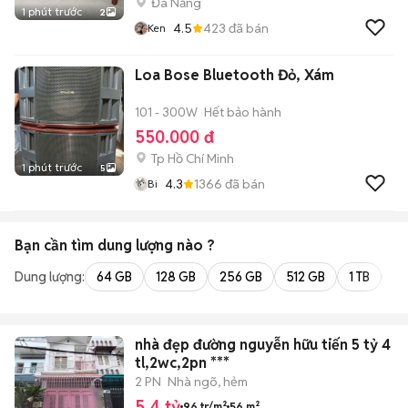
Đà Nẵng
1 phút trước
2
4.5
423
đã bán
Ken
Loa Bose Bluetooth Đỏ, Xám
101 - 300W
Hết bảo hành
550.000 đ
Tp Hồ Chí Minh
1 phút trước
5
4.3
1366
đã bán
Bi
Bạn cần tìm
dung lượng
nào ?
Dung lượng:
64 GB
128 GB
256 GB
512 GB
1 TB
2 
nhà đẹp đường nguyễn hữu tiến 5 tỷ 4
tl,2wc,2pn ***
2 PN
Nhà ngõ, hẻm
5,4 tỷ
96 tr/m²
56 m²