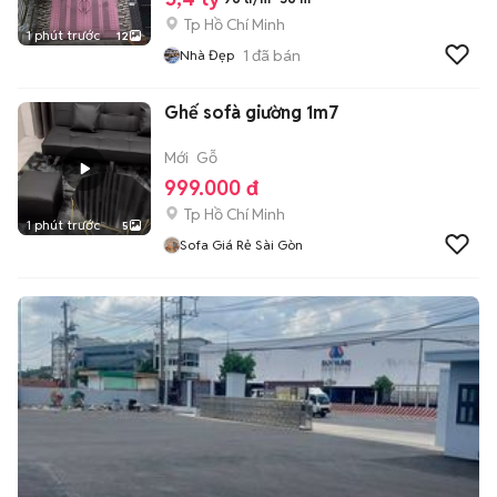
Tp Hồ Chí Minh
1 phút trước
12
1
đã bán
Nhà Đẹp
Ghế sofà giường 1m7
Mới
Gỗ
999.000 đ
Tp Hồ Chí Minh
1 phút trước
5
Sofa Giá Rẻ Sài Gòn