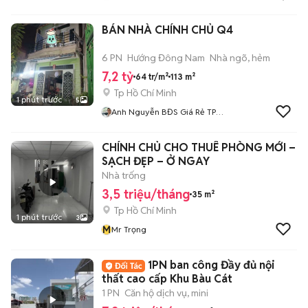
BÁN NHÀ CHÍNH CHỦ Q4
6 PN
Hướng Đông Nam
Nhà ngõ, hẻm
7,2 tỷ
64 tr/m²
113 m²
Tp Hồ Chí Minh
1 phút trước
5
Anh Nguyễn BĐS Giá Rẻ TP
HCM
CHÍNH CHỦ CHO THUÊ PHÒNG MỚI –
SẠCH ĐẸP – Ở NGAY
Nhà trống
3,5 triệu/tháng
35 m²
Tp Hồ Chí Minh
1 phút trước
3
M
Mr Trọng
1PN ban công Đầy đủ nội
thất cao cấp Khu Bàu Cát
1 PN
Căn hộ dịch vụ, mini