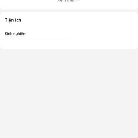
Xem thêm
Tiện ích
Kinh nghiệm