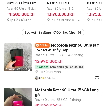
Razr 60 Ultra ram
Razr 60 Ultra
Razr 60 Ul
16/512GB .Like new
Razr 60 Ultra
512
(16/512GB) | Hỗ trợ
Razr 60 Ultra
512
16/512GB.
Razr 60 Ultr
GB
4-6 tháng
GB
4-6 tháng
GB
4-6 thá
14.500.000 đ
13.900.000 đ
13.950.0
99%
trả gop
Rêu
Tp Hồ Chí Minh
Tp Hồ Chí Minh
Tp Hồ Chí 
370
Lọc với Tin đăng từ Đối Tác Chợ Tốt
Motorola Razr 60 Ultra ram
16/512GB. Máy Đẹp
Razr 60 Ultra
512 GB
4-6 tháng
13.990.000 đ
Giá tốt
Kèm phụ kiện
Có đổi trả
3 tuần trước
6
Tp Hồ Chí Minh
4.8
17
đã bán
Motorola Razr 60 Ultra 256GB Lưng
gỗ
Razr 60 Ultra
256 GB
2 tháng