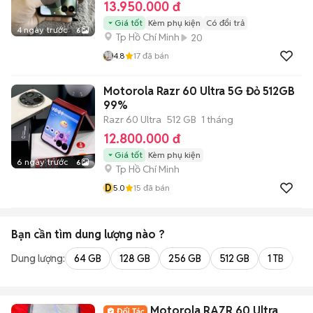
13.950.000 đ
Giá tốt
Kèm phụ kiện
Có đổi trả
4 ngày trước
6
Tp Hồ Chí Minh
20
4.8
17
đã bán
Motorola Razr 60 Ultra 5G Đỏ 512GB
99%
Razr 60 Ultra
512 GB
1 tháng
12.800.000 đ
Giá tốt
Kèm phụ kiện
6 ngày trước
6
Tp Hồ Chí Minh
D
5.0
15
đã bán
Bạn cần tìm
dung lượng
nào ?
Dung lượng:
64 GB
128 GB
256 GB
512 GB
1 TB
2 
Motorola RAZR 60 Ultra