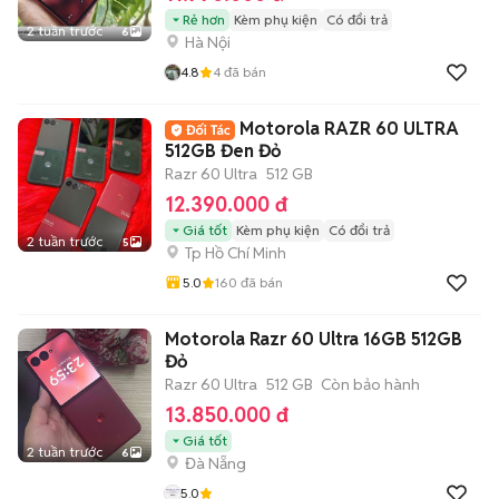
Rẻ hơn
Kèm phụ kiện
Có đổi trả
2 tuần trước
6
Hà Nội
4.8
4
đã bán
Motorola RAZR 60 ULTRA
512GB Đen Đỏ
Razr 60 Ultra
512 GB
12.390.000 đ
Giá tốt
Kèm phụ kiện
Có đổi trả
2 tuần trước
5
Tp Hồ Chí Minh
5.0
160
đã bán
Motorola Razr 60 Ultra 16GB 512GB
Đỏ
Razr 60 Ultra
512 GB
Còn bảo hành
13.850.000 đ
Giá tốt
2 tuần trước
6
Đà Nẵng
5.0