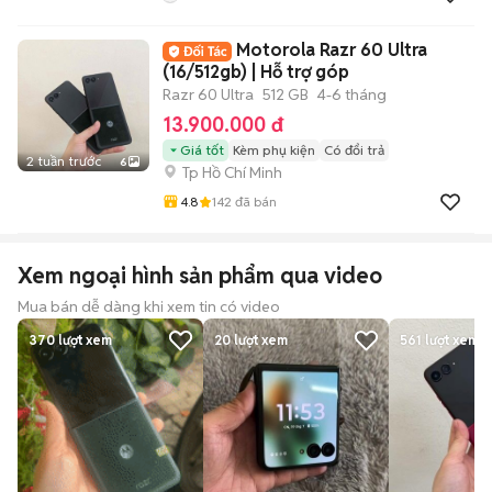
Motorola Razr 60 Ultra
(16/512gb) | Hỗ trợ góp
Razr 60 Ultra
512 GB
4-6 tháng
13.900.000 đ
Giá tốt
Kèm phụ kiện
Có đổi trả
2 tuần trước
6
Tp Hồ Chí Minh
4.8
142
đã bán
Xem ngoại hình sản phẩm qua video
Mua bán dễ dàng khi xem tin có video
370
lượt xem
20
lượt xem
561
lượt xem