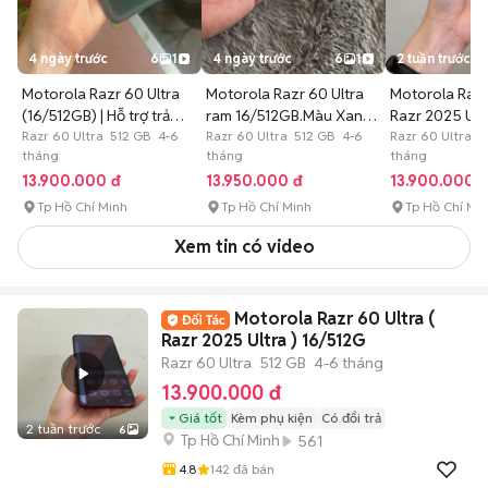
4 ngày trước
6
1
4 ngày trước
6
1
2 tuần trước
Motorola Razr 60 Ultra
Motorola Razr 60 Ultra
Motorola Razr 
(16/512GB) | Hỗ trợ trả
ram 16/512GB.Màu Xanh
Razr 2025 Ult
gop
Razr 60 Ultra 512 GB 4-6
Rêu
Razr 60 Ultra 512 GB 4-6
Razr 60 Ultra 5
tháng
tháng
tháng
13.900.000 đ
13.950.000 đ
13.900.000 
Tp Hồ Chí Minh
Tp Hồ Chí Minh
Tp Hồ Chí Mi
Xem tin có video
Motorola Razr 60 Ultra (
Razr 2025 Ultra ) 16/512G
Razr 60 Ultra
512 GB
4-6 tháng
13.900.000 đ
Giá tốt
Kèm phụ kiện
Có đổi trả
2 tuần trước
6
Tp Hồ Chí Minh
561
4.8
142
đã bán