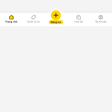
Trang chủ
Quản lý tin
Liên hệ
Tài khoản
Đăng tin
109.000 Bình chọn
Tải ứng dụng Chợ Tốt
Về Chợ Tốt
Quy chế sàn
Chính sách bảo mật
Giải quyết tranh chấp
CÔNG TY TNHH CHỢ TỐT - Người đại diện theo pháp luật:
Nguyễn Trọng Tấn; GPDKKD: 0312120782 do Sở KH & ĐT TP.HCM cấp ngày