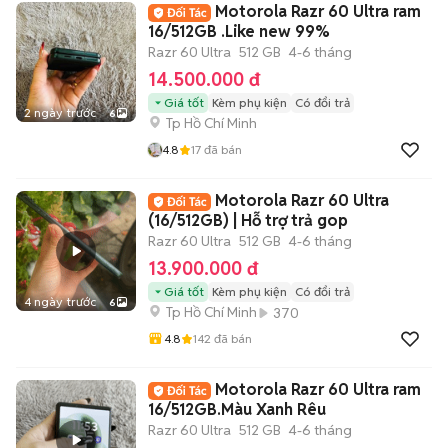
Motorola Razr 60 Ultra ram
16/512GB .Like new 99%
Razr 60 Ultra
512 GB
4-6 tháng
14.500.000 đ
Giá tốt
Kèm phụ kiện
Có đổi trả
2 ngày trước
6
Tp Hồ Chí Minh
4.8
17
đã bán
Motorola Razr 60 Ultra
(16/512GB) | Hỗ trợ trả gop
Razr 60 Ultra
512 GB
4-6 tháng
13.900.000 đ
Giá tốt
Kèm phụ kiện
Có đổi trả
4 ngày trước
6
Tp Hồ Chí Minh
370
4.8
142
đã bán
Motorola Razr 60 Ultra ram
16/512GB.Màu Xanh Rêu
Razr 60 Ultra
512 GB
4-6 tháng