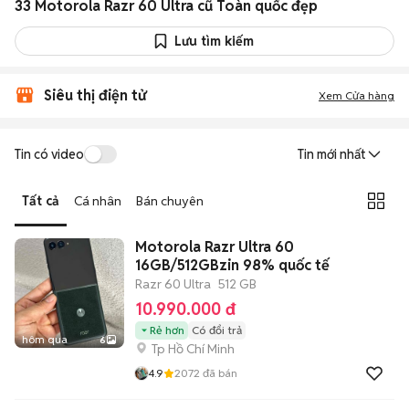
33 Motorola Razr 60 Ultra cũ Toàn quốc đẹp
Lưu tìm kiếm
Siêu thị điện tử
Xem Cửa hàng
Tin có video
Tin mới nhất
Tất cả
Cá nhân
Bán chuyên
Motorola Razr Ultra 60
16GB/512GBzin 98% quốc tế
Razr 60 Ultra
512 GB
10.990.000 đ
Rẻ hơn
Có đổi trả
hôm qua
6
Tp Hồ Chí Minh
4.9
2072
đã bán