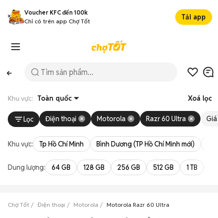
Voucher KFC đến 100k
Tải app
Chỉ có trên app Chợ Tốt
Khu vực:
Toàn quốc
Xoá lọc
Điện thoại
Motorola
Razr 60 Ultra
Giá
Lọc
Khu vực:
Tp Hồ Chí Minh
Bình Dương (TP Hồ Chí Minh mới)
Bà 
Dung lượng:
64 GB
128 GB
256 GB
512 GB
1 TB
2 
Chợ Tốt
Điện thoại
Motorola
Motorola Razr 60 Ultra