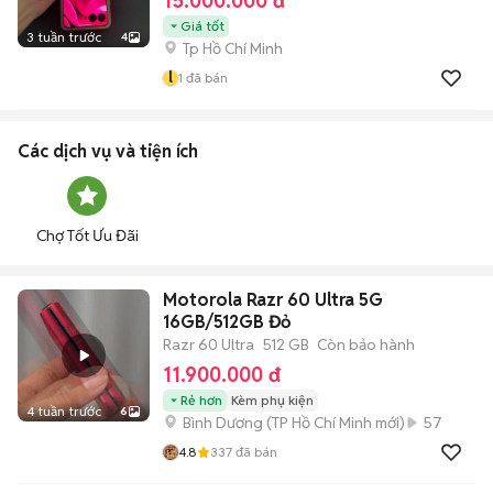
15.000.000 đ
Giá tốt
3 tuần trước
4
Tp Hồ Chí Minh
l
1
đã bán
Các dịch vụ và tiện ích
Chợ Tốt Ưu Đãi
Motorola Razr 60 Ultra 5G
16GB/512GB Đỏ
Razr 60 Ultra
512 GB
Còn bảo hành
11.900.000 đ
Rẻ hơn
Kèm phụ kiện
4 tuần trước
6
Bình Dương
(
TP Hồ Chí Minh
mới)
57
4.8
337
đã bán