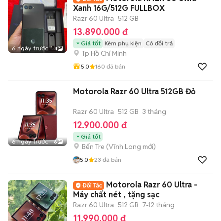
Xanh 16G/512G FULLBOX
Razr 60 Ultra
512 GB
13.890.000 đ
Giá tốt
Kèm phụ kiện
Có đổi trả
6 ngày trước
4
Tp Hồ Chí Minh
5.0
160
đã bán
Motorola Razr 60 Ultra 512GB Đỏ
Razr 60 Ultra
512 GB
3 tháng
12.900.000 đ
Giá tốt
6 ngày trước
6
Bến Tre
(
Vĩnh Long
mới)
5.0
23
đã bán
Motorola Razr 60 Ultra -
Máy chất nét , tặng sạc
Razr 60 Ultra
512 GB
7-12 tháng
11.990.000 đ