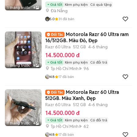
Giá tốt
Kèm phụ kiện
Có quà tặng
1 tháng trước
6
Đà Nẵng
5.0
31
đã bán
Motorola Razr 60 Ultra ram
16/512GB. Màu Đỏ, Đẹp
Razr 60 Ultra
512 GB
4-6 tháng
14.500.000 đ
Giá tốt
Kèm phụ kiện
Có đổi trả
1 tháng trước
6
Tp Hồ Chí Minh
96
4.8
17
đã bán
Motorola Razr 60 Ultra
512GB. Màu Xanh, Đẹp
Razr 60 Ultra
512 GB
4-6 tháng
14.500.000 đ
Giá tốt
Kèm phụ kiện
Có đổi trả
1 tháng trước
6
Tp Hồ Chí Minh
62
4.8
17
đã bán