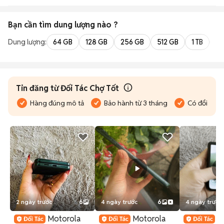
Bạn cần tìm
dung lượng
nào ?
Dung lượng:
64 GB
128 GB
256 GB
512 GB
1 TB
2 
Tin đăng từ Đối Tác Chợ Tốt
Hàng đúng mô tả
Bảo hành từ 3 tháng
Có đổi trả
2 ngày trước
6
4 ngày trước
6
4 ngày trước
Motorola
Motorola
M