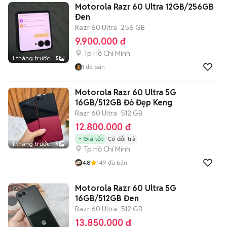
Motorola Razr 60 Ultra 12GB/256GB
Đen
Razr 60 Ultra
256 GB
9.900.000 đ
Tp Hồ Chí Minh
1 tháng trước
5
1
đã bán
Motorola Razr 60 Ultra 5G
16GB/512GB Đỏ Đẹp Keng
Razr 60 Ultra
512 GB
12.800.000 đ
Giá tốt
Có đổi trả
1 tháng trước
6
Tp Hồ Chí Minh
4.8
149
đã bán
Motorola Razr 60 Ultra 5G
16GB/512GB Đen
Razr 60 Ultra
512 GB
13.850.000 đ