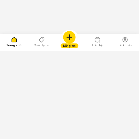
Trang chủ
Quản lý tin
Liên hệ
Tài khoản
Đăng tin
109.000 Bình chọn
Tải ứng dụng Chợ Tốt
Về Chợ Tốt
Quy chế sàn