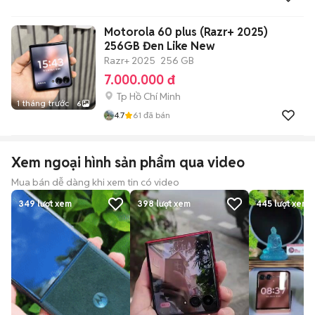
Motorola 60 plus (Razr+ 2025)
256GB Đen Like New
Razr+ 2025
256 GB
7.000.000 đ
Tp Hồ Chí Minh
1 tháng trước
6
4.7
61
đã bán
Xem ngoại hình sản phẩm qua video
Mua bán dễ dàng khi xem tin có video
349
lượt xem
398
lượt xem
445
lượt xem