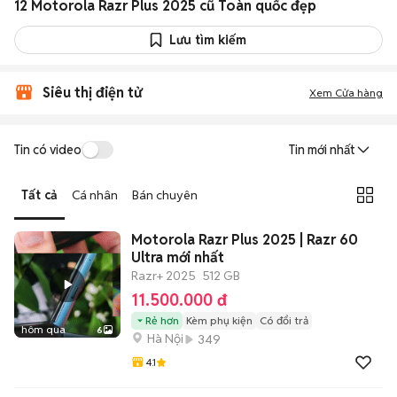
12 Motorola Razr Plus 2025 cũ Toàn quốc đẹp
Lưu tìm kiếm
Siêu thị điện tử
Xem Cửa hàng
Tin có video
Tin mới nhất
Tất cả
Cá nhân
Bán chuyên
Motorola Razr Plus 2025 | Razr 60
Ultra mới nhất
Razr+ 2025
512 GB
11.500.000 đ
Rẻ hơn
Kèm phụ kiện
Có đổi trả
hôm qua
6
Hà Nội
349
4.1