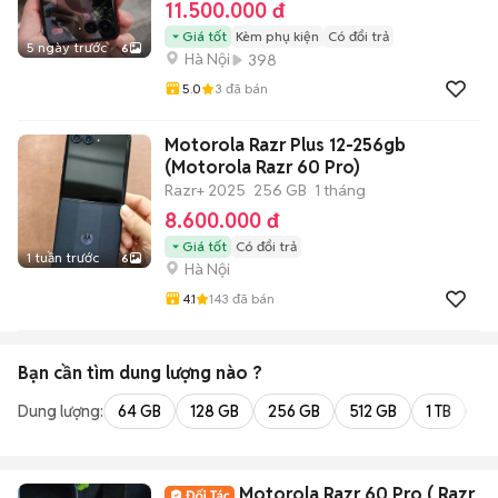
11.500.000 đ
Giá tốt
Kèm phụ kiện
Có đổi trả
5 ngày trước
6
Hà Nội
398
5.0
3
đã bán
Motorola Razr Plus 12-256gb
(Motorola Razr 60 Pro)
Razr+ 2025
256 GB
1 tháng
8.600.000 đ
Giá tốt
Có đổi trả
1 tuần trước
6
Hà Nội
4.1
143
đã bán
Bạn cần tìm
dung lượng
nào ?
Dung lượng:
64 GB
128 GB
256 GB
512 GB
1 TB
2 
Motorola Razr 60 Pro ( Razr