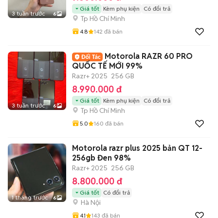
Giá tốt
Kèm phụ kiện
Có đổi trả
3 tuần trước
6
Tp Hồ Chí Minh
4.8
142
đã bán
Motorola RAZR 60 PRO
QUỐC TẾ MỚI 99%
Razr+ 2025
256 GB
8.990.000 đ
Giá tốt
Kèm phụ kiện
Có đổi trả
3 tuần trước
6
Tp Hồ Chí Minh
5.0
160
đã bán
Motorola razr plus 2025 bản QT 12-
256gb Đen 98%
Razr+ 2025
256 GB
8.800.000 đ
Giá tốt
Có đổi trả
1 tháng trước
6
Hà Nội
4.1
143
đã bán