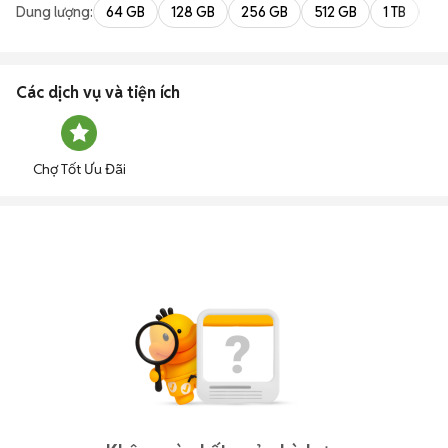
Dung lượng:
64 GB
128 GB
256 GB
512 GB
1 TB
2 
Các dịch vụ và tiện ích
Chợ Tốt Ưu Đãi