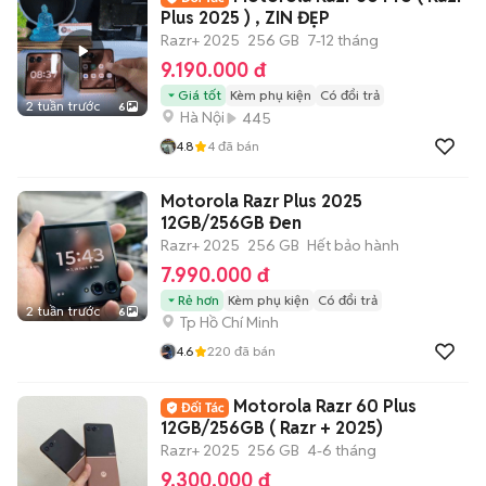
Plus 2025 ) , ZIN ĐẸP
Razr+ 2025
256 GB
7-12 tháng
9.190.000 đ
Giá tốt
Kèm phụ kiện
Có đổi trả
2 tuần trước
6
Hà Nội
445
4.8
4
đã bán
Motorola Razr Plus 2025
12GB/256GB Đen
Razr+ 2025
256 GB
Hết bảo hành
7.990.000 đ
Rẻ hơn
Kèm phụ kiện
Có đổi trả
2 tuần trước
6
Tp Hồ Chí Minh
4.6
220
đã bán
Motorola Razr 60 Plus
12GB/256GB ( Razr + 2025)
Razr+ 2025
256 GB
4-6 tháng
9.300.000 đ