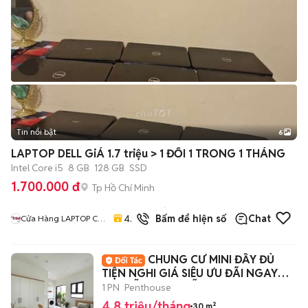
Tin nổi bật
6
+
2
LAPTOP DELL GiÁ 1.7 triệu > 1 ĐỔI 1 TRONG 1 THÁNG
Intel Core i5
8 GB
128 GB
SSD
1.700.000 đ
Tp Hồ Chí Minh
46
đã
4.9
Bấm để hiện số
Chat
Cửa Hàng LAPTOP Cũ
bán
Giá Rẻ
CHUNG CƯ MINI ĐẦY ĐỦ
TIỆN NGHI GIÁ SIÊU ƯU ĐÃI NGAY
NGUYỄN VĂN TRỖI
1 PN
Penthouse
4,8 triệu/tháng
30 m²