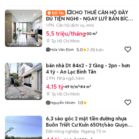
💥CHO THUÊ CĂN HỘ ĐẦY
ĐỦ TIỆN NGHI - NGAY LUỸ BÁN BÍCH
- THOẠI NGỌC HẦU
1 PN
Căn hộ dịch vụ, mini
5,5 triệu/tháng
30 m²
Tp Hồ Chí Minh
1 phút trước
7
5.0
2
đã bán
Hứa Văn Định
bán nhà Dt 84n2 - 2 tầng - 2pn - hơn
4 tỷ - An Lạc Bình Tân
2 PN
Nhà ngõ, hẻm
4,15 tỷ
49 tr/m²
84 m²
Tp Hồ Chí Minh
1 phút trước
2
1.0
Nguyễn Nhiên
6,3 sào góc 2 mặt tiền đường nhựa
Buôn Triết Cư Kuin 650tr/sào Quỳnh
A
Đất nông nghiệp
Ngang 75 m