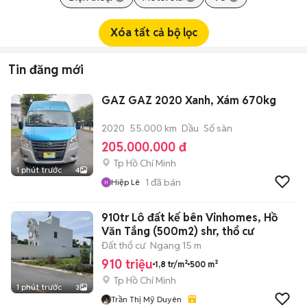
Xóa tất cả bộ lọc
Tin đăng mới
GAZ GAZ 2020 Xanh, Xám 670kg
2020
55.000 km
Dầu
Số sàn
205.000.000 đ
Tp Hồ Chí Minh
1 phút trước
4
1
đã bán
Hiệp Lê
910tr Lô đất kế bên Vinhomes, Hồ
Văn Tắng (500m2) shr, thổ cư
Đất thổ cư
Ngang 15 m
910 triệu
1,8 tr/m²
500 m²
Tp Hồ Chí Minh
1 phút trước
3
Trần Thị Mỹ Duyên