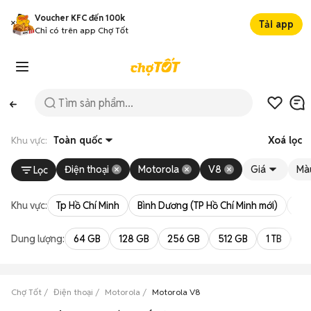
Voucher KFC đến 100k
Tải app
Chỉ có trên app Chợ Tốt
Khu vực:
Toàn quốc
Xoá lọc
Điện thoại
Motorola
V8
Giá
Mà
Lọc
Khu vực:
Tp Hồ Chí Minh
Bình Dương (TP Hồ Chí Minh mới)
Bà 
Dung lượng:
64 GB
128 GB
256 GB
512 GB
1 TB
2 
Chợ Tốt
Điện thoại
Motorola
Motorola V8