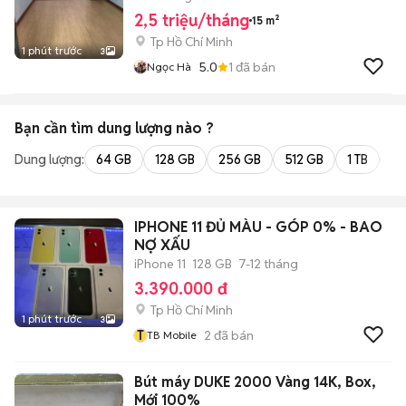
2,5 triệu/tháng
15 m²
Tp Hồ Chí Minh
1 phút trước
3
5.0
1
đã bán
Ngọc Hà
Bạn cần tìm
dung lượng
nào ?
Dung lượng:
64 GB
128 GB
256 GB
512 GB
1 TB
2 
IPHONE 11 ĐỦ MÀU - GÓP 0% - BAO
NỢ XẤU
iPhone 11
128 GB
7-12 tháng
3.390.000 đ
Tp Hồ Chí Minh
1 phút trước
3
T
2
đã bán
TB Mobile
Bút máy DUKE 2000 Vàng 14K, Box,
Mới 100%