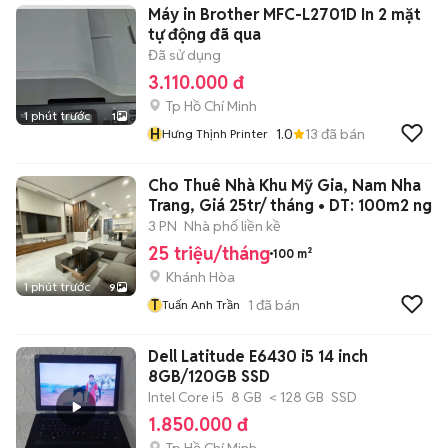
Máy in Brother MFC-L2701D In 2 mặt
tự động đã qua
Đã sử dụng
3.110.000 đ
Tp Hồ Chí Minh
1 phút trước
1
H
1.0
13
đã bán
Hưng Thịnh Printer
Cho Thuê Nhà Khu Mỹ Gia, Nam Nha
Trang, Giá 25tr/ tháng • DT: 100m2 ng
3 PN
Nhà phố liền kề
25 triệu/tháng
100 m²
Khánh Hòa
1 phút trước
9
T
1
đã bán
Tuấn Anh Trần
Dell Latitude E6430 i5 14 inch
8GB/120GB SSD
Intel Core i5
8 GB
< 128 GB
SSD
1.850.000 đ