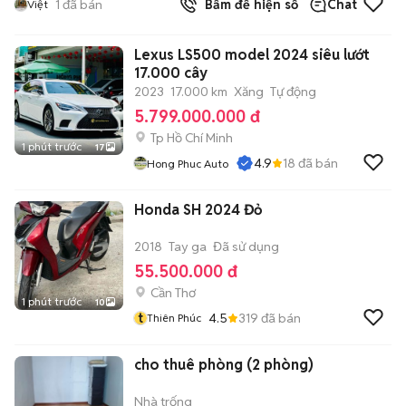
1
đã bán
Bấm để hiện số
Chat
Việt
Lexus LS500 model 2024 siêu lướt
17.000 cây
2023
17.000 km
Xăng
Tự động
5.799.000.000 đ
Tp Hồ Chí Minh
1 phút trước
17
4.9
18
đã bán
Hong Phuc Auto
Honda SH 2024 Đỏ
2018
Tay ga
Đã sử dụng
55.500.000 đ
Cần Thơ
1 phút trước
10
t
4.5
319
đã bán
Thiên Phúc
cho thuê phòng (2 phòng)
Nhà trống