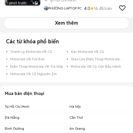
Tp Hồ Chí Minh
1 phút trước
5
4.0
16
đã bán
PHƯƠNG LAPTOP PC
Xem thêm
Các từ khóa phổ biến
Thanh Lý Motorola V8 Cũ
Xác Motorola V8 Cũ
Motorola V8 Full Box
Giao Lưu Điện Thoại Motorola V8
Điện Thoại Motorola V8 Trả Góp
Motorola V8 Cũ Còn Bảo Hành
Motorola V8 Cũ Nguyên Zin
Mua bán điện thoại
Tp Hồ Chí Minh
Hà Nội
Đà Nẵng
Cần Thơ
Bình Dương
An Giang