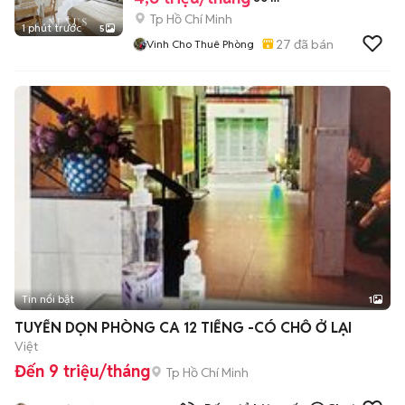
Tp Hồ Chí Minh
1 phút trước
5
27
đã bán
Vinh Cho Thuê Phòng
Tin nổi bật
1
TUYỂN DỌN PHÒNG CA 12 TIẾNG -CÓ CHỖ Ở LẠI
Việt
Đến 9 triệu/tháng
Tp Hồ Chí Minh