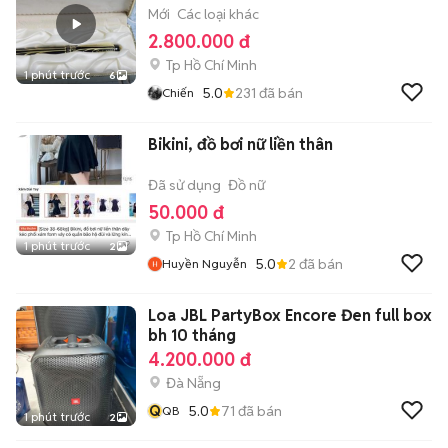
Mới
Các loại khác
2.800.000 đ
Tp Hồ Chí Minh
1 phút trước
6
5.0
231
đã bán
Chiến
Bikini, đồ bơi nữ liền thân
Đã sử dụng
Đồ nữ
50.000 đ
Tp Hồ Chí Minh
1 phút trước
2
5.0
2
đã bán
Huyền Nguyễn
Loa JBL PartyBox Encore Đen full box
bh 10 tháng
4.200.000 đ
Đà Nẵng
Q
5.0
71
đã bán
QB
1 phút trước
2