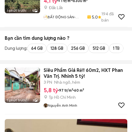
4,1 tỷ
< 1 tr/m²
6300 m²
Đắk Lắk
1 phút trước
5
194
đã
5.0
BẤT ĐỘNG SẢN-
bán
QUỲNH ANH
Bạn cần tìm
dung lượng
nào ?
Dung lượng:
64 GB
128 GB
256 GB
512 GB
1 TB
2 
Siêu Phẩm Giá Rẻ!! 60m2, HXT Phan
Văn Trị. Nhỉnh 5 tỷ!
3 PN
Nhà ngõ, hẻm
5,8 tỷ
97 tr/m²
60 m²
Tp Hồ Chí Minh
1 phút trước
3
Nguyễn Anh Minh