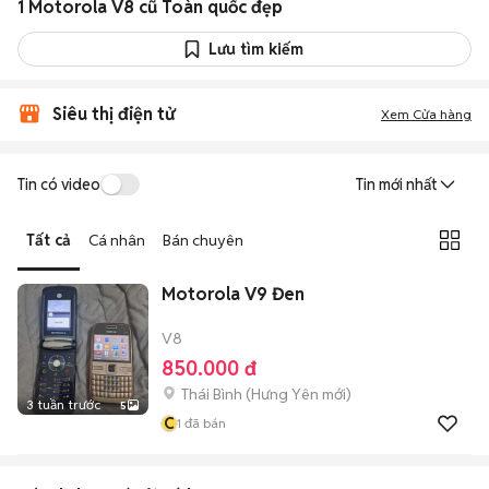
1 Motorola V8 cũ Toàn quốc đẹp
Lưu tìm kiếm
Siêu thị điện tử
Xem Cửa hàng
Tin có video
Tin mới nhất
Tất cả
Cá nhân
Bán chuyên
Motorola V9 Đen
V8
850.000 đ
Thái Bình
(
Hưng Yên
mới)
3 tuần trước
5
C
1
đã bán