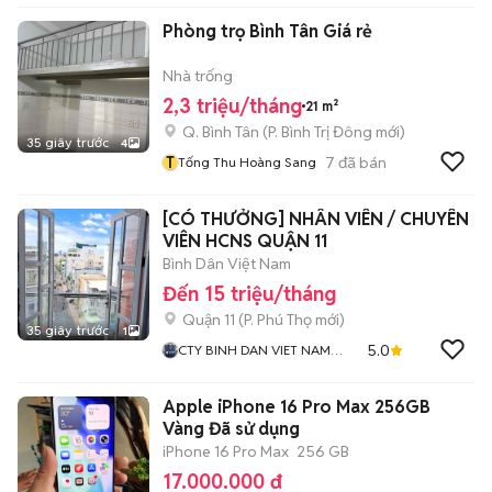
Phòng trọ Bình Tân Giá rẻ
Nhà trống
2,3 triệu/tháng
21 m²
Q. Bình Tân
(
P. Bình Trị Đông
mới)
35 giây trước
4
T
7
đã bán
Tống Thu Hoàng Sang
[CÓ THƯỞNG] NHÂN VIÊN / CHUYÊN
VIÊN HCNS QUẬN 11
Bình Dân Việt Nam
Đến 15 triệu/tháng
Quận 11
(
P. Phú Thọ
mới)
35 giây trước
1
5.0
CTY BINH DAN VIET NAM
CHUYÊN NHÀ TRỌ KTX CHDV
Apple iPhone 16 Pro Max 256GB
Vàng Đã sử dụng
iPhone 16 Pro Max
256 GB
17.000.000 đ