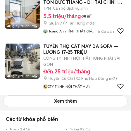
TÔN ĐỨC THẮNG - ĐH TÀI CHÍNH
MARKETING UFM
1 PN
Căn hộ dịch vụ, mini
5,5 triệu/tháng
38 m²
Quận 7
(
P. Tân Hưng
mới)
40 giây trước
9
6
đã bán
Hoàng Anh HÌNH THẬT GIÁ
THẬT
TUYỂN THỢ CẮT MAY DA SOFA —
LƯƠNG 17-25 TRIỆU
CÔNG TY TNHH NỘI THẤT HƯNG PHÁT SÀI
GÒN
Đến 25 triệu/tháng
40 giây trước
6
Huyện Củ Chi
(
Xã Phú Hòa Đông
mới)
C
CTY TNHH NỘI THẤT HƯNG
PHÁT SÀI GÒN
Xem thêm
Các từ khóa phổ biến
Nokia 2.4 Cũ
Nokia 9.2 Cũ