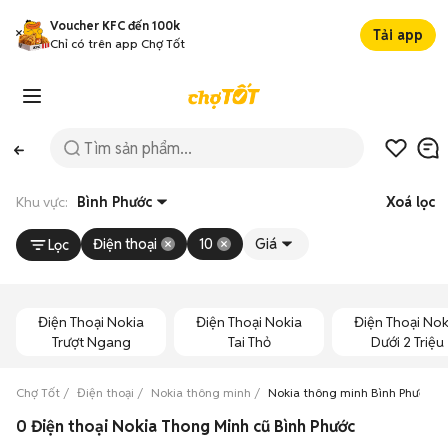
Voucher KFC đến 100k
Tải app
Chỉ có trên app Chợ Tốt
Khu vực:
Bình Phước
Xoá lọc
Điện thoại
10
Giá
Lọc
Điện Thoại Nokia
Điện Thoại Nokia
Điện Thoại Nok
Trượt Ngang
Tai Thỏ
Dưới 2 Triệu
Chợ Tốt
Điện thoại
Nokia thông minh
Nokia thông minh Bình Phước
0 Điện thoại Nokia Thong Minh cũ Bình Phước