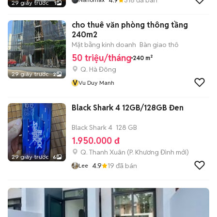
29 giây trước
1
cho thuê văn phòng thông tầng
240m2
Mặt bằng kinh doanh
Bàn giao thô
50 triệu/tháng
240 m²
Q. Hà Đông
29 giây trước
2
V
Vu Duy Manh
Black Shark 4 12GB/128GB Đen
Black Shark 4
128 GB
1.950.000 đ
Q. Thanh Xuân
(
P. Khương Đình
mới)
29 giây trước
6
4.9
19
đã bán
Lee