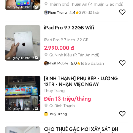
Thành phố Thuận An
(
P. Thuận Giao
mới)
36 giây trước
5
4.4
390
đã bán
Phan Trung
iPad Pro 9.7 32GB Wifi
iPad Pro 9.7 inch
32 GB
2.990.000 đ
Q. Ninh Kiều
(
P. Tân An
mới)
40 giây trước
6
5.0
1665
đã bán
Nhựt Mobile
[BÌNH THẠNH] PHỤ BẾP - LƯƠNG
12TR - NHẬN VIỆC NGAY
Thuỳ Trang
Đến 13 triệu/tháng
Q. Bình Thạnh
40 giây trước
2
T
Thuỳ Trang
CHO THUÊ GÁC MỚI XÂY SÁT ĐH