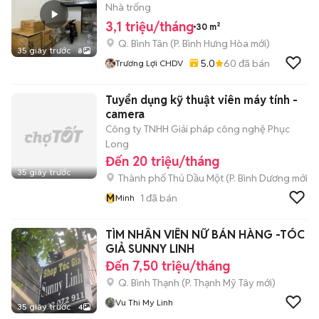
Nhà trống
3,1 triệu/tháng
30 m²
Q. Bình Tân
(
P. Bình Hưng Hòa
mới)
35 giây trước
8
5.0
60
đã bán
Trương Lợi CHDV
Tuyển dụng kỹ thuật viên máy tính -
camera
Công ty TNHH Giải pháp công nghệ Phục
Long
Đến 20 triệu/tháng
35 giây trước
Thành phố Thủ Dầu Một
(
P. Bình Dương
mới)
M
1
đã bán
Minh
TÌM NHÂN VIÊN NỮ BÁN HÀNG -TÓC
GIẢ SUNNY LINH
Đến 7,50 triệu/tháng
Q. Bình Thạnh
(
P. Thạnh Mỹ Tây
mới)
Vu Thi My Linh
35 giây trước
4