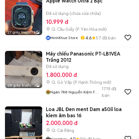
Apple Watch Ultra 2 Bạc
Đã sử dụng (chưa sửa chữa)
10.999 đ
Q. Cầu Giấy
(
P. Yên Hòa
mới)
27 giây trước
5
4.6
57
đã bán
MinhKhue Store
Máy chiếu Panasonic PT-LB1VEA
Trắng 2012
Đã sử dụng
1.800.000 đ
Q. Gò Vấp
(
P. Hạnh Thông
mới)
28 giây trước
3
1719
đã
Ngân 788 Nguyễn Kiệm F3
bán
Gv
Loa JBL Đen ment Dam a50ii loa
kiem âm bas 16
2.000.000 đ
Q. Cái Răng
4.9
316
đã bán
Nanomax