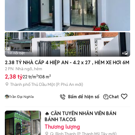
Tin nổi bật
6
+
2
2.38 TỶ NHÀ CẤP 4 HIỆP AN - 4.2 x 27 , HẺM XE HƠI 6M
2 PN
Nhà ngõ, hẻm
2,38 tỷ
22 tr/m²
108 m²
Thành phố Thủ Dầu Một
(
P. Phú An
mới)
Bấm để hiện số
Chat
Trần Đại Nghĩa
🔥 CẦN TUYỂN NHÂN VIÊN BÁN
BÁNH TACOS
Thương lượng
Q. Bình Thạnh
(
P. Thạnh Mỹ Tây
mới)