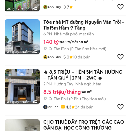
3.7
Anh Duy
30 giây trước
2
Tòa nhà MT đường Nguyễn Văn Trỗi -
11x15m Hầm 9 Tầng
6 PN
Nhà mặt phố, mặt tiền
140 tỷ
833 tr/m²
168 m²
Q. Tân Bình
(
P. Tân Sơn Hòa
mới)
34 giây trước
3
A
5.0
10
đã bán
Anh Bảo
🔥 8,5 TRIỆU – HẺM 5M TÂN HƯƠNG
– TÂN QUÝ | 2PN – 2WC 🔥
2 PN
Hướng Tây
Nhà ngõ, hẻm
8,5 triệu/tháng
48 m²
Q. Tân Phú
(
P. Phú Thọ Hòa
mới)
34 giây trước
4
4.3
24
đã bán
Mr Lee
CHO THUÊ DÃY TRỌ TRỆT GÁC CAO
GẦN ĐẠI HỌC CÔNG THƯƠNG