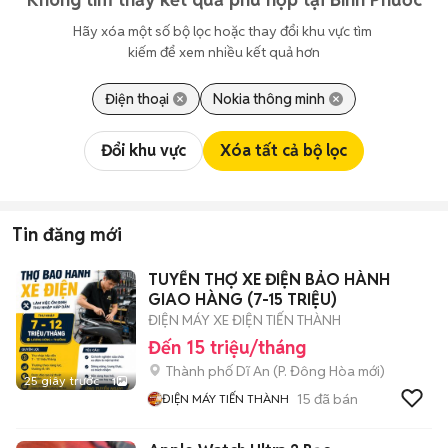
Hãy xóa một số bộ lọc hoặc thay đổi khu vực tìm 
kiếm để xem nhiều kết quả hơn
Điện thoại
Nokia thông minh
Đổi khu vực
Xóa tất cả bộ lọc
Tin đăng mới
TUYỂN THỢ XE ĐIỆN BẢO HÀNH
GIAO HÀNG (7-15 TRIỆU)
ĐIỆN MÁY XE ĐIỆN TIẾN THÀNH
Đến 15 triệu/tháng
Thành phố Dĩ An
(
P. Đông Hòa
mới)
25 giây trước
1
15
đã bán
ĐIỆN MÁY TIẾN THÀNH