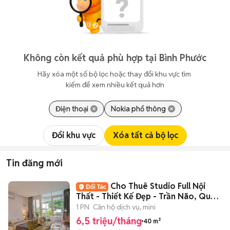
Không còn kết quả phù hợp tại Bình Phước
Hãy xóa một số bộ lọc hoặc thay đổi khu vực tìm 
kiếm để xem nhiều kết quả hơn
Điện thoại
Nokia phổ thông
Đổi khu vực
Xóa tất cả bộ lọc
Tin đăng mới
Cho Thuê Studio Full Nội
Thất - Thiết Kế Đẹp - Trần Não, Quận
2
1 PN
Căn hộ dịch vụ, mini
6,5 triệu/tháng
40 m²