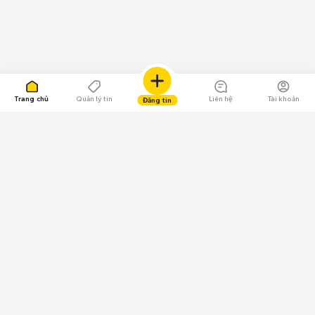
Trang chủ
Quản lý tin
Liên hệ
Tài khoản
Đăng tin
109.000 Bình chọn
Tải ứng dụng Chợ Tốt
Về Chợ Tốt
Quy chế sàn
Chính sách bảo mật
Giải quyết tranh chấp
CÔNG TY TNHH CHỢ TỐT - Người đại diện theo pháp luật: