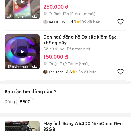
250.000 đ
Q. Bình Tân
(
P. An Lạc
mới)
36 giây trước
6
4.9
109
đã bán
DAODIDONG
Đèn ngủ đồng hồ Đa sắc kiêm Sạc
không dây
Đã sử dụng
Đèn trang trí
150.000 đ
Quận 7
(
P. Tân Mỹ
mới)
42 giây trước
5
4.6
436
đã bán
Dinh Toan
Bạn cần tìm
dòng
nào ?
Dòng:
8800
Máy ảnh Sony A6400 16-50mm Đen
32GB