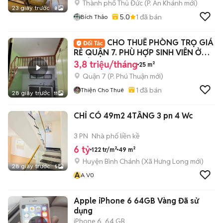
Thành phố Thủ Đức
(
P. An Khánh
mới)
23 giây trước
8
5.0
1
đã bán
Bích Thảo
CHO THUÊ PHÒNG TRỌ GIÁ
RẺ QUẬN 7. PHÙ HỢP SINH VIÊN Ở
GHÉP
3,8 triệu/tháng
25 m²
Quận 7
(
P. Phú Thuận
mới)
1
đã bán
Thiện Cho Thuê
28 giây trước
11
CHỈ CÓ 49m2 4TẦNG 3 pn 4 Wc
3 PN
Nhà phố liền kề
6 tỷ
122 tr/m²
49 m²
Huyện Bình Chánh
(
Xã Hưng Long
mới)
28 giây trước
5
A
A V0
Apple iPhone 6 64GB Vàng Đã sử
dụng
iPhone 6
64 GB