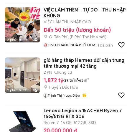
VIỆC LÀM THÊM - TỰ DO - THU NHẬP
KHỦNG
VIỆC LÀM THU NHẬP CAO
Đến 50 triệu (lương khoán)
Q. Tân Phú
(
P. Phú Thọ Hòa
mới)
2 phút trước
5
1
đã bán
KINH DOANH NHÀ PHỐ HCM
giỏ hàng tháp Hermes đối diện trung
tâm thương mại 42 tầng
2 PN
Chung cư
1,872 tỷ
29 tr/m²
65 m²
Huyện Đức Hòa
2 phút trước
3
Trịnh Thị Ngọc Diệp
Lenovo Legion 5 15ACH6H Ryzen 7
16G/512G RTX 306
Ryzen 7
16 GB
512 GB
SSD
20.000.000 đ