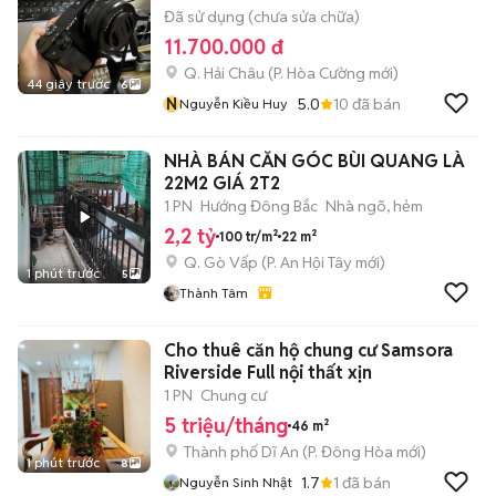
Đã sử dụng (chưa sửa chữa)
11.700.000 đ
Q. Hải Châu
(
P. Hòa Cường
mới)
44 giây trước
6
N
5.0
10
đã bán
Nguyễn Kiều Huy
NHÀ BÁN CĂN GÓC BÙI QUANG LÀ
22M2 GIÁ 2T2
1 PN
Hướng Đông Bắc
Nhà ngõ, hẻm
2,2 tỷ
100 tr/m²
22 m²
Q. Gò Vấp
(
P. An Hội Tây
mới)
1 phút trước
5
Thành Tâm
Cho thuê căn hộ chung cư Samsora
Riverside Full nội thất xịn
1 PN
Chung cư
5 triệu/tháng
46 m²
Thành phố Dĩ An
(
P. Đông Hòa
mới)
1 phút trước
8
1.7
1
đã bán
Nguyễn Sinh Nhật