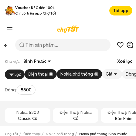
Voucher KFC đến 100k
Tải app
Chỉ có trên app Chợ Tốt
Khu vực:
Bình Phước
Xoá lọc
Điện thoại
Nokia phổ thông
Giá
Dòn
Lọc
Dòng:
8800
Nokia 6303
Điện Thoại Nokia
Điện Thoại Nok
Classic Cũ
Cổ
Bàn Phím
Chợ Tốt
Điện thoại
Nokia phổ thông
Nokia phổ thông Bình Phước