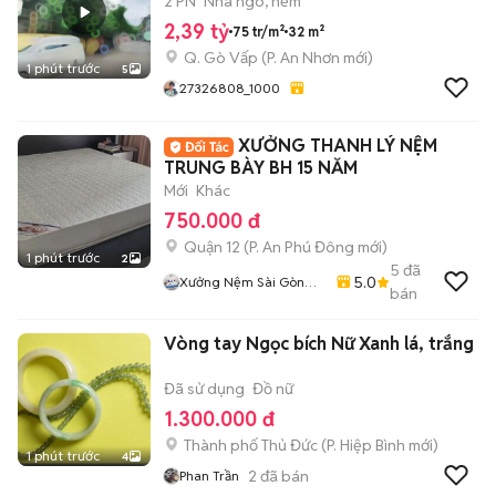
2T39
2 PN
Nhà ngõ, hẻm
2,39 tỷ
75 tr/m²
32 m²
Q. Gò Vấp
(
P. An Nhơn
mới)
1 phút trước
5
27326808_1000
XƯỞNG THANH LÝ NỆM
TRUNG BÀY BH 15 NĂM
Mới
Khác
750.000 đ
Quận 12
(
P. An Phú Đông
mới)
1 phút trước
2
5
đã
5.0
Xưởng Nệm Sài Gòn
bán
Bình Tân
Vòng tay Ngọc bích Nữ Xanh lá, trắng
Đã sử dụng
Đồ nữ
1.300.000 đ
Thành phố Thủ Đức
(
P. Hiệp Bình
mới)
1 phút trước
4
2
đã bán
Phan Trần