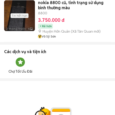
nokia 8800 cũ, tình trạng sử dụng
bình thường màu
8800
Tin hết hạn
3.750.000 đ
Rẻ hơn
2 tháng trước
5
Huyện Hớn Quản
(
Xã Tân Quan
mới)
V
Võ Sỹ Sơn
Các dịch vụ và tiện ích
Chợ Tốt Ưu Đãi