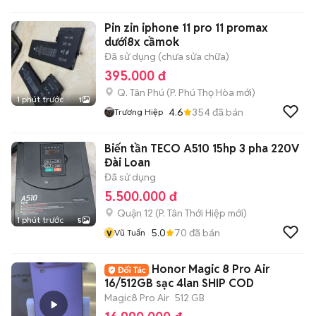
Pin zin iphone 11 pro 11 promax
dưới8x cầmok
Đã sử dụng (chưa sửa chữa)
395.000 đ
Q. Tân Phú
(
P. Phú Thọ Hòa
mới)
1 phút trước
1
4.6
354
đã bán
Trương Hiệp
Biến tần TECO A510 15hp 3 pha 220V
Đài Loan
Đã sử dụng
5.500.000 đ
Quận 12
(
P. Tân Thới Hiệp
mới)
1 phút trước
5
v
5.0
70
đã bán
Vũ Tuấn
Honor Magic 8 Pro Air
16/512GB sạc 4lan SHIP COD
Magic8 Pro Air
512 GB