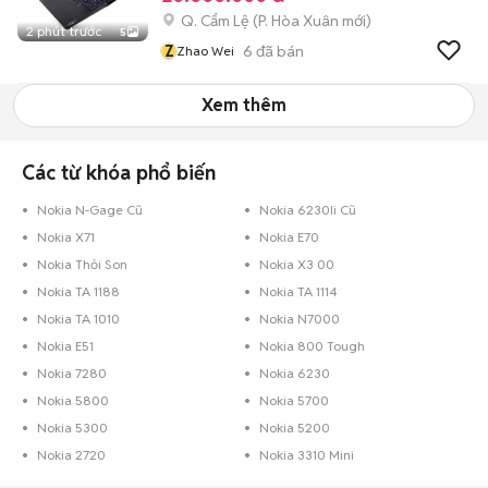
Q. Cẩm Lệ
(
P. Hòa Xuân
mới)
2 phút trước
5
Z
6
đã bán
Zhao Wei
Xem thêm
Các từ khóa phổ biến
Nokia N-Gage Cũ
Nokia 6230Ii Cũ
Nokia X71
Nokia E70
Nokia Thỏi Son
Nokia X3 00
Nokia TA 1188
Nokia TA 1114
Nokia TA 1010
Nokia N7000
Nokia E51
Nokia 800 Tough
Nokia 7280
Nokia 6230
Nokia 5800
Nokia 5700
Nokia 5300
Nokia 5200
Nokia 2720
Nokia 3310 Mini