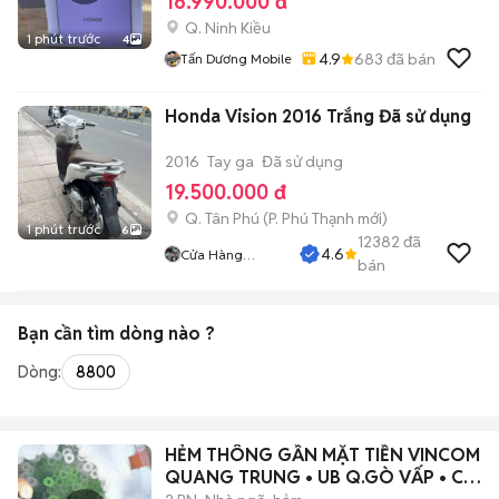
16.990.000 đ
Q. Ninh Kiều
1 phút trước
4
4.9
683
đã bán
Tấn Dương Mobile
Honda Vision 2016 Trắng Đã sử dụng
2016
Tay ga
Đã sử dụng
19.500.000 đ
Q. Tân Phú
(
P. Phú Thạnh
mới)
1 phút trước
6
12382
đã
4.6
Cửa Hàng
bán
Tuanduy
Bạn cần tìm
dòng
nào ?
Dòng:
8800
HẺM THÔNG GẦN MẶT TIỀN VINCOM
QUANG TRUNG • UB Q.GÒ VẤP • CHỈ