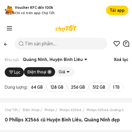
Voucher KFC đến 100k
Tải app
Chỉ có trên app Chợ Tốt
Khu vực:
Quảng Ninh, Huyện Bình Liêu
Xoá lọc
Điện thoại
Giá
Lọc
Dung lượng:
64 GB
128 GB
256 GB
512 GB
1 TB
2 
Chợ Tốt
Điện thoại
Philips
Philips X2566
Philips X2566 Quảng Ninh
0 Philips X2566 cũ Huyện Bình Liêu, Quảng Ninh đẹp