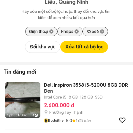
Liêu, Quảng Ninh
Hãy xóa một số bộ lọc hoặc thay đổi khu vực tìm 
kiếm để xem nhiều kết quả hơn
Điện thoại
Philips
X2566
Đổi khu vực
Xóa tất cả bộ lọc
Tin đăng mới
Dell Inspiron 3558 i5-5200U 8GB DDR
Đen
Intel Core i5
8 GB
128 GB
SSD
2.600.000 đ
Phường Tây Thạnh
1 phút trước
6
B
5.0
1
đã bán
Bodoithe