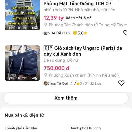
Phòng Mặt Tiền Đường TCH 07
nhiều hơn 10 PN
Nhà mặt phố, mặt tiền
12,39 tỷ
108 tr/m²
115 m²
Phường Tân Chánh Hiệp
(
P. Trung Mỹ Tây
mới
1 phút trước
11
5.0
NHÀ ĐẤT Q12
🇨🇵 Giỏ xách tay Ungaro (Paris) da
dày cui Xanh đen
Đã sử dụng
Đồ nữ
750.000 đ
Phường Xuân Khánh
(
P. Ninh Kiều
mới)
1 phút trước
6
4.7
2721
đã bán
Shop Tứ Quí
Xem thêm
Mua bán đồ điện tử
Thành phố Cẩm Phả
Thành phố Hạ Long