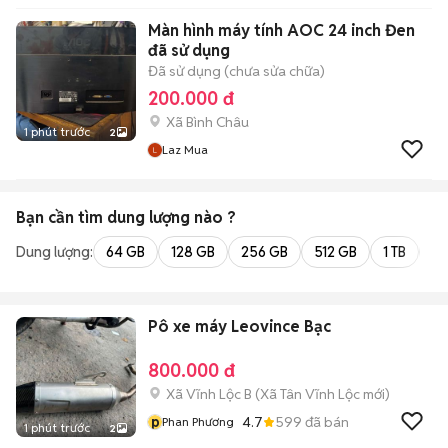
Màn hình máy tính AOC 24 inch Đen
đã sử dụng
Đã sử dụng (chưa sửa chữa)
200.000 đ
Xã Bình Châu
1 phút trước
2
Laz Mua
Bạn cần tìm
dung lượng
nào ?
Dung lượng:
64 GB
128 GB
256 GB
512 GB
1 TB
2 
Pô xe máy Leovince Bạc
800.000 đ
Xã Vĩnh Lộc B
(
Xã Tân Vĩnh Lộc
mới)
p
4.7
599
đã bán
Phan Phương
1 phút trước
2