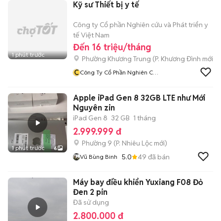
Kỹ sư Thiết bị y tế
Công ty Cổ phần Nghiên cứu và Phát triển y
tế Việt Nam
Đến 16 triệu/tháng
1 phút trước
Phường Khương Trung
(
P. Khương Đình
mới)
C
Công Ty Cổ Phần Nghiên Cứu
Và Phát Triển Y Tế Việt Nam
Apple iPad Gen 8 32GB LTE như Mới
Nguyên zin
iPad Gen 8
32 GB
1 tháng
2.999.999 đ
Phường 9
(
P. Nhiêu Lộc
mới)
1 phút trước
6
5.0
49
đã bán
Vũ Bùng Binh
Máy bay điều khiển Yuxiang F08 Đỏ
Đen 2 pin
Đã sử dụng
2.800.000 đ