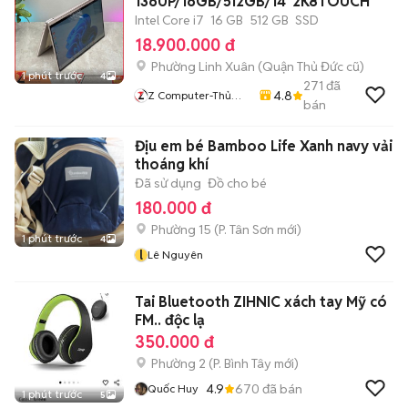
1360P/16GB/512GB/14"2K8TOUCH
Intel Core i7
16 GB
512 GB
SSD
18.900.000 đ
Phường Linh Xuân (Quận Thủ Đức cũ)
1 phút trước
4
271
đã
4.8
Z Computer-Thủ
bán
Đức
Địu em bé Bamboo Life Xanh navy vải
thoáng khí
Đã sử dụng
Đồ cho bé
180.000 đ
Phường 15
(
P. Tân Sơn
mới)
1 phút trước
4
l
Lê Nguyên
Tai Bluetooth ZIHNIC xách tay Mỹ có
FM.. độc lạ
350.000 đ
Phường 2
(
P. Bình Tây
mới)
4.9
670
đã bán
Quốc Huy
1 phút trước
5