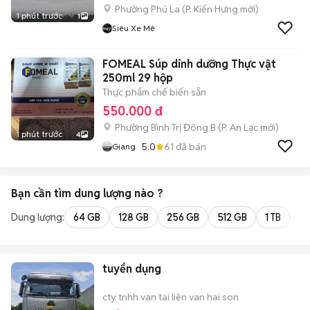
Phường Phú La
(
P. Kiến Hưng
mới)
1 phút trước
1
Siêu Xe Mê
FOMEAL Súp dinh dưỡng Thực vật
250ml 29 hộp
Thực phẩm chế biến sẵn
550.000 đ
Phường Bình Trị Đông B
(
P. An Lạc
mới)
1 phút trước
4
5.0
61
đã bán
Giang
Bạn cần tìm
dung lượng
nào ?
Dung lượng:
64 GB
128 GB
256 GB
512 GB
1 TB
2 
tuyển dụng
cty tnhh van tai liên van hai son