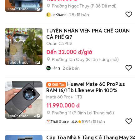
Phường Ngọc Thụy
(
P. Bồ Đề
mới)
1 phút trước
3
L
28
đã bán
Le Khanh
TUYỂN NHÂN VIÊN PHA CHẾ QUÁN
CÀ PHÊ Q7
Quán Cà Phê
Đến 32.000 đ/giờ
Phường Tân Quy
(
P. Tân Hưng
mới)
1 phút trước
1
2
đã bán
Hằng
Huawei Mate 60 ProPlus
RAM 16/1Tb Likenew Pin 100%
Mate 60 Pro+
1 TB
11.990.000 đ
Phường 11
(
P. Bình Lợi Trung
mới)
1 phút trước
6
4.8
1091
đã bán
Thái Store
Cặp Tòa Nhà 5 Tầng Có Thang Máy 34