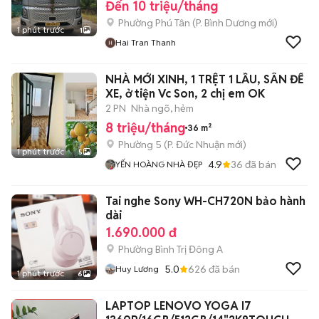
Đến 10 triệu/tháng
Phường Phú Tân
(
P. Bình Dương
mới)
1 phút trước
1
Hai Tran Thanh
NHÀ MỚI XINH, 1 TRỆT 1 LẦU, SÂN ĐỂ
XE, ở tiện Vc Son, 2 chị em OK
2 PN
Nhà ngõ, hẻm
8 triệu/tháng
36 m²
Phường 5
(
P. Đức Nhuận
mới)
1 phút trước
5
4.9
36
đã bán
YẾN HOÀNG NHÀ ĐẸP
Tai nghe Sony WH-CH720N bảo hành
dài
1.690.000 đ
Phường Bình Trị Đông A
5.0
626
đã bán
Huy Lương
1 phút trước
6
LAPTOP LENOVO YOGA I7