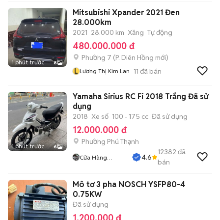
Mitsubishi Xpander 2021 Đen
28.000km
2021
28.000 km
Xăng
Tự động
480.000.000 đ
Phường 7
(
P. Diên Hồng
mới)
1 phút trước
8
L
11
đã bán
Lương Thị Kim Lan
Yamaha Sirius RC Fi 2018 Trắng Đã sử
dụng
2018
Xe số
100 - 175 cc
Đã sử dụng
12.000.000 đ
Phường Phú Thạnh
1 phút trước
6
12382
đã
4.6
Cửa Hàng
bán
Tuanduy
Mô tơ 3 pha NOSCH YSFP80-4
0.75KW
Đã sử dụng
1.200.000 đ