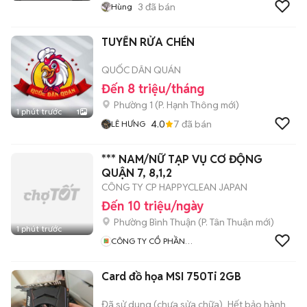
3
đã bán
Hùng
TUYỂN RỬA CHÉN
QUỐC DÂN QUÁN
Đến 8 triệu/tháng
Phường 1
(
P. Hạnh Thông
mới)
1 phút trước
1
4.0
7
đã bán
LÊ HƯNG
*** NAM/NỮ TẠP VỤ CƠ ĐỘNG
QUẬN 7, 8,1,2
CÔNG TY CP HAPPYCLEAN JAPAN
Đến 10 triệu/ngày
Phường Bình Thuận
(
P. Tân Thuận
mới)
1 phút trước
CÔNG TY CỔ PHẦN
HAPPYCLEAN JAPAN
Card đồ họa MSI 750Ti 2GB
Đã sử dụng (chưa sửa chữa)
Hết bảo hành