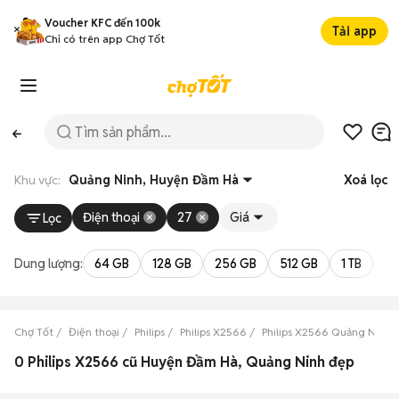
Voucher KFC đến 100k
Tải app
Chỉ có trên app Chợ Tốt
Khu vực:
Quảng Ninh, Huyện Đầm Hà
Xoá lọc
Điện thoại
27
Giá
Lọc
Dung lượng:
64 GB
128 GB
256 GB
512 GB
1 TB
2 
Chợ Tốt
Điện thoại
Philips
Philips X2566
Philips X2566 Quảng Ninh
0 Philips X2566 cũ Huyện Đầm Hà, Quảng Ninh đẹp