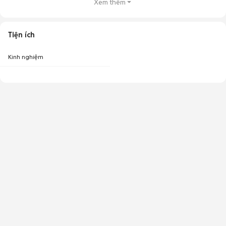
Xem thêm
Tiện ích
Kinh nghiệm