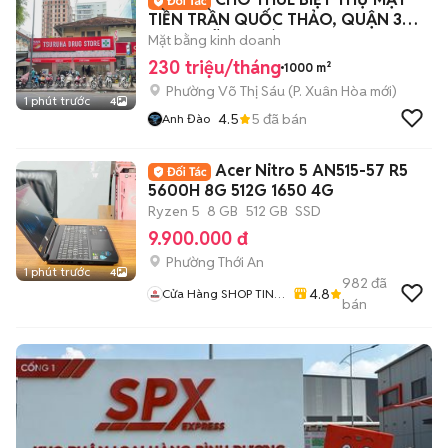
TIỀN TRẦN QUỐC THẢO, QUẬN 3
NGAY VÕ THỊ SÁU
Mặt bằng kinh doanh
230 triệu/tháng
1000 m²
Phường Võ Thị Sáu
(
P. Xuân Hòa
mới)
1 phút trước
4
4.5
5
đã bán
Anh Đào
Acer Nitro 5 AN515-57 R5
5600H 8G 512G 1650 4G
Ryzen 5
8 GB
512 GB
SSD
9.900.000 đ
Phường Thới An
1 phút trước
4
982
đã
4.8
Cửa Hàng SHOP TIN
bán
HỌC CÔNG NGHỆ
MINH QUÂN