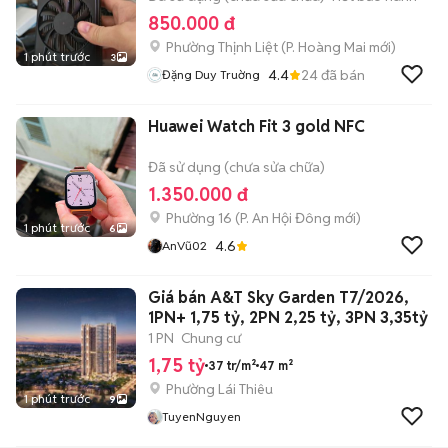
850.000 đ
Phường Thịnh Liệt
(
P. Hoàng Mai
mới)
1 phút trước
3
4.4
24
đã bán
Đặng Duy Truờng
Huawei Watch Fit 3 gold NFC
Đã sử dụng (chưa sửa chữa)
1.350.000 đ
Phường 16
(
P. An Hội Đông
mới)
1 phút trước
6
4.6
AnVũ02
Giá bán A&T Sky Garden T7/2026,
1PN+ 1,75 tỷ, 2PN 2,25 tỷ, 3PN 3,35tỷ
1 PN
Chung cư
1,75 tỷ
37 tr/m²
47 m²
Phường Lái Thiêu
1 phút trước
9
TuyenNguyen