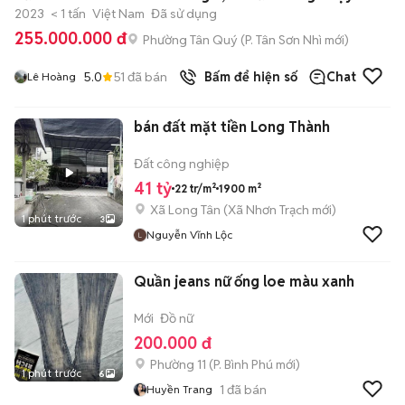
2023
< 1 tấn
Việt Nam
Đã sử dụng
255.000.000 đ
Phường Tân Quý
(
P. Tân Sơn Nhì
mới)
5.0
51
đã bán
Bấm để hiện số
Chat
Lê Hoàng
bán đất mặt tiền Long Thành
Đất công nghiệp
41 tỷ
22 tr/m²
1900 m²
Xã Long Tân
(
Xã Nhơn Trạch
mới)
1 phút trước
3
Nguyễn Vĩnh Lộc
Quần jeans nữ ống loe màu xanh
Mới
Đồ nữ
200.000 đ
Phường 11
(
P. Bình Phú
mới)
1 phút trước
6
1
đã bán
Huyền Trang