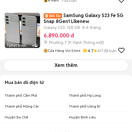
a
1
đã bán
A Nam
SamSung Galaxy S23 Fe 5G
Snap 8Gen1 Likenew
Galaxy S23
128 GB
4-6 tháng
6.890.000 đ
Phường 7
(
P. Hạnh Thông
mới)
1 phút trước
6
4.7
411
đã bán
Cửa Hàng Vio Store
Xem thêm
Mua bán đồ điện tử
Thành phố Cẩm Phả
Thành phố Hạ Long
Thành phố Móng Cái
Thành phố Uông Bí
Huyện Ba Chẽ
Huyện Bình Liêu