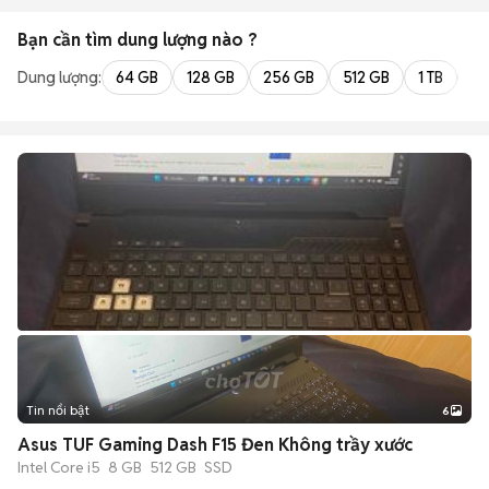
Bạn cần tìm
dung lượng
nào ?
Dung lượng:
64 GB
128 GB
256 GB
512 GB
1 TB
2 
Tin nổi bật
6
+
2
Asus TUF Gaming Dash F15 Đen Không trầy xước
Intel Core i5
8 GB
512 GB
SSD