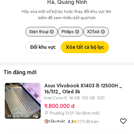
Hà, Quảng Ninh
Hãy xóa một số bộ lọc hoặc thay đổi khu vực tìm 
kiếm để xem nhiều kết quả hơn
Điện thoại
Philips
X2566
Đổi khu vực
Xóa tất cả bộ lọc
Tin đăng mới
Asus Vivobook X1403 i5 12500H _
16/512_ Oled 3k
Intel Core i5
16 GB
512 GB
SSD
9.800.000 đ
Phường 13
(
P. Tân Bình
mới)
39 giây trước
4
4.3
273
đã bán
TẤN PHÁT