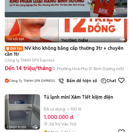
Tin nổi bật
4
NV kho không bằng cấp thưởng 3tr + chuyên
cần 1tr
Công ty TNHH SPX Express
Đến 14 triệu/tháng
Phường Hoà Phú
(
P. Bình Dương
mới)
Bấm để hiện số
Chat
Công Ty TNHH SPX EXPRESS
Tủ lạnh mini Xám Tiết kiệm điện
Đã sử dụng
< 100 lít
1.000.000 đ
Xã Trừ Văn Thố
1 phút trước
2