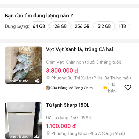
Bạn cần tìm
dung lượng
nào ?
Dung lượng:
64 GB
128 GB
256 GB
512 GB
1 TB
2 
Vẹt Vẹt Xanh lá, trắng Cả hai
Chim Vẹt
Chim non (dưới 3 tháng tuổi)
3.800.000 đ
Phường Bùi Thị Xuân
(
P. Hai Bà Trưng
mới)
1 phút trước
1
1
đã
Cửa Hàng Võ Tòng Chim
bán
Cảnh
Tủ lạnh Sharp 180L
Đã sử dụng
150 - 199 lít
1.100.000 đ
Phường Tăng Nhơn Phú A (Quận 9 cũ)
1 phút trước
2