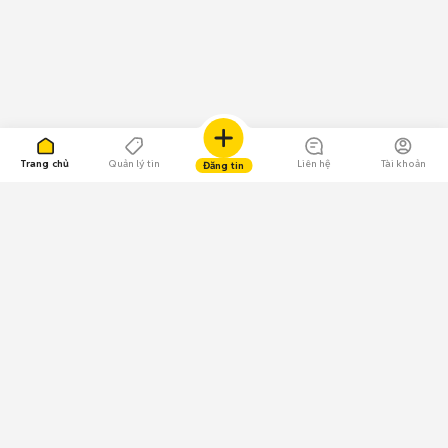
Trang chủ
Quản lý tin
Liên hệ
Tài khoản
Đăng tin
109.000 Bình chọn
Tải ứng dụng Chợ Tốt
Về Chợ Tốt
Quy chế sàn
Chính sách bảo mật
Giải quyết tranh chấp