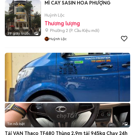
MÌ CAY SASIN HOA PHƯỢNG
Huỳnh Lộc
Thương lượng
Phường 2
(
P. Cầu Kiệu
mới)
39 giây trước
1
Huỳnh Lộc
Tin nổi bật
7
+
2
Tải VAN Thaco TF480 Thùng 2,9m tải 945kg Chạy 24h