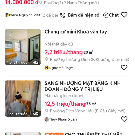
14.000.000 đ
Phường 1
(
P. Hạnh Thông
mới)
P
2
đã bán
Bấm để hiện số
Chat
Phạm Nguyên Việt
Chung cư mini Khoá vân tay
Nội thất đầy đủ
2,2 triệu/tháng
20 m²
Phường Thượng Đình
(
P. Khương Đình
mới)
1 phút trước
4
N
Ngọc Hà Phạm
SANG NHƯỢNG MẶT BẰNG KINH
DOANH ĐÔNG Y TRỊ LIỆU
Mặt bằng kinh doanh
12,5 triệu/tháng
75 m²
Phường Dịch Vọng Hậu
(
P. Cầu Giấy
mới)
1 phút trước
5
Thuỷ Phạm Xuân
CHO THUÊ BIỆT THỰ MẶT