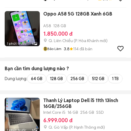
Phòng Trọ TP HCM
Oppo A58 5G 128GB Xanh 6GB
A58
128 GB
1.850.000 đ
Q. Liên Chiểu
(
P. Hòa Khánh
mới)
1 phút trước
5
B
3.8
114
đã bán
Bảo Lâm
Bạn cần tìm
dung lượng
nào ?
Dung lượng:
64 GB
128 GB
256 GB
512 GB
1 TB
2 
Thanh Lý Laptop Dell i5 11th 13inch
16GB/256GB
Intel Core i5
16 GB
256 GB
SSD
6.999.000 đ
Q. Gò Vấp
(
P. Hạnh Thông
mới)
1 phút trước
5