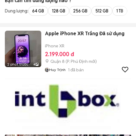
Bạn cần tìm
dung lượng
nào ?
Dung lượng:
64 GB
128 GB
256 GB
512 GB
1 TB
2 
Apple iPhone XR Trắng Đã sử dụng
iPhone XR
2.199.000 đ
Quận 8
(
P. Phú Định
mới)
2 phút trước
4
1
đã bán
Huy Trịnh