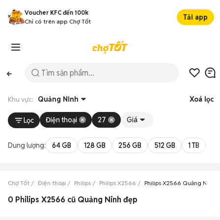
Voucher KFC đến 100k
Tải app
Chỉ có trên app Chợ Tốt
Khu vực:
Quảng Ninh
Xoá lọc
Điện thoại
27
Giá
Lọc
Dung lượng:
64 GB
128 GB
256 GB
512 GB
1 TB
2 
Chợ Tốt
Điện thoại
Philips
Philips X2566
Philips X2566 Quảng Ninh
0 Philips X2566 cũ Quảng Ninh đẹp