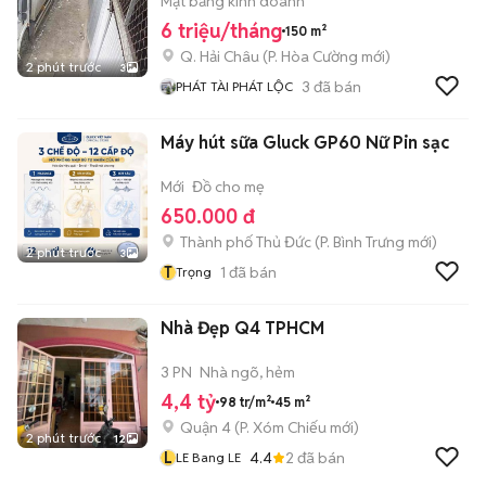
Mặt bằng kinh doanh
6 triệu/tháng
150 m²
Q. Hải Châu
(
P. Hòa Cường
mới)
2 phút trước
3
3
đã bán
PHÁT TÀI PHÁT LỘC
Máy hút sữa Gluck GP60 Nữ Pin sạc
Mới
Đồ cho mẹ
650.000 đ
Thành phố Thủ Đức
(
P. Bình Trưng
mới)
2 phút trước
3
T
1
đã bán
Trọng
Nhà Đẹp Q4 TPHCM
3 PN
Nhà ngõ, hẻm
4,4 tỷ
98 tr/m²
45 m²
Quận 4
(
P. Xóm Chiếu
mới)
2 phút trước
12
L
4.4
2
đã bán
LE Bang LE