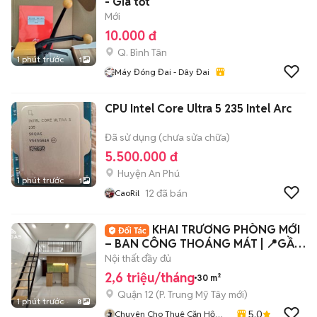
- Giá tốt
Mới
10.000 đ
Q. Bình Tân
1 phút trước
1
Máy Đóng Đai - Dây Đai
CPU Intel Core Ultra 5 235 Intel Arc
Đã sử dụng (chưa sửa chữa)
5.500.000 đ
Huyện An Phú
1 phút trước
1
12
đã bán
CaoRil
KHAI TRƯƠNG PHÒNG MỚI
– BAN CÔNG THOÁNG MÁT | 📍GẦN
CVPM QUANG TRUNG 🔥
Nội thất đầy đủ
2,6 triệu/tháng
30 m²
Quận 12
(
P. Trung Mỹ Tây
mới)
1 phút trước
8
5.0
Chuyên Cho Thuê Căn Hộ