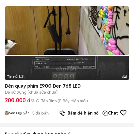
Tin nổi bật
3
Đèn quay phim E900 Đen 768 LED
Đã sử dụng (chưa sửa chữa)
200.000 đ
Q. Tân Bình
(
P. Bảy Hiền
mới)
5
đã bán
Bấm để hiện số
Chat
Vân Nguyễn