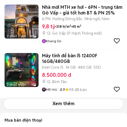
Nhà mới MTH xe hơi - 6PN - trung tâm
Gò Vấp - giá tốt hơn BT & PN 25%
6 PN
Hướng Đông Bắc
Nhà ngõ, hẻm
9,8 tỷ
218 tr/m²
45 m²
Q. Gò Vấp
(
P. Hạnh Thông
mới)
2 phút trước
10
Khang Do
Máy tính để bàn i5 12400F
16GB/480GB
Intel Core i5
16 GB
480 GB
SSD
8.500.000 đ
Q. Bình Tân
2 phút trước
3
4.9
98
đã bán
MR HiU
Xem thêm
Mua bán điện thoại