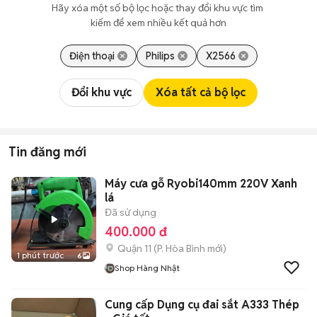
Hãy xóa một số bộ lọc hoặc thay đổi khu vực tìm 
kiếm để xem nhiều kết quả hơn
Điện thoại
Philips
X2566
Đổi khu vực
Xóa tất cả bộ lọc
Tin đăng mới
Máy cưa gỗ Ryobi140mm 220V Xanh
lá
Đã sử dụng
400.000 đ
Quận 11
(
P. Hòa Bình
mới)
1 phút trước
6
Shop Hàng Nhật
Cung cấp Dụng cụ đai sắt A333 Thép