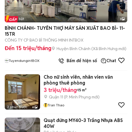
Tin nổi bật
3
BÌNH CHÁNH- TUYỂN THỢ MÁY SẢN XUẤT BAO BÌ- 11-
15TR
CÔNG TY CP BAO BÌ THÔNG MINH INTBOX
Đến 15 triệu/tháng
Huyện Bình Chánh
(
Xã Bình Hưng
mới)
Bấm để hiện số
Chat
TuyendungintBOX
Cho nữ sinh viên, nhân vien văn
phòng thuê phòng
3 triệu/tháng
15 m²
Quận 11
(
P. Minh Phụng
mới)
T
Tran Thao
2 phút trước
6
Quạt đứng MY40-3 Trắng Nhựa ABS
40W