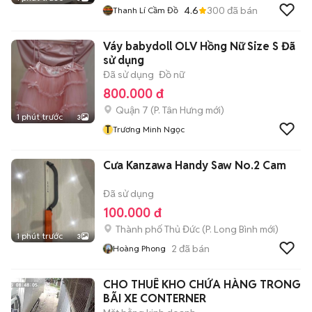
4.6
300
đã bán
Thanh Lí Cầm Đồ
Váy babydoll OLV Hồng Nữ Size S Đã
sử dụng
Đã sử dụng
Đồ nữ
800.000 đ
Quận 7
(
P. Tân Hưng
mới)
1 phút trước
3
T
Trương Minh Ngọc
Cưa Kanzawa Handy Saw No.2 Cam
Đã sử dụng
100.000 đ
Thành phố Thủ Đức
(
P. Long Bình
mới)
1 phút trước
3
2
đã bán
Hoàng Phong
CHO THUÊ KHO CHỨA HÀNG TRONG
BÃI XE CONTERNER