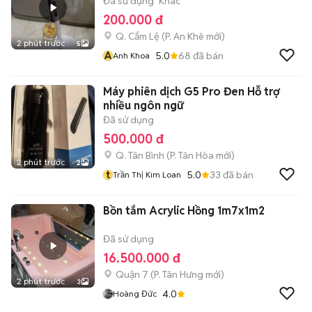
Đã sử dụng
Khác
200.000 đ
Q. Cẩm Lệ
(
P. An Khê
mới)
2 phút trước
5
A
5.0
68
đã bán
Anh Khoa
Máy phiên dịch G5 Pro Đen Hỗ trợ
nhiều ngôn ngữ
Đã sử dụng
500.000 đ
Q. Tân Bình
(
P. Tân Hòa
mới)
2 phút trước
2
t
5.0
33
đã bán
Trần Thị Kim Loan
Bồn tắm Acrylic Hồng 1m7x1m2
Đã sử dụng
16.500.000 đ
Quận 7
(
P. Tân Hưng
mới)
2 phút trước
3
4.0
Hoàng Đức