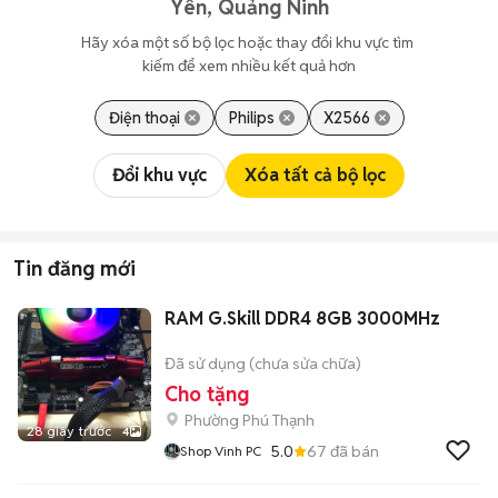
Yên, Quảng Ninh
Hãy xóa một số bộ lọc hoặc thay đổi khu vực tìm 
kiếm để xem nhiều kết quả hơn
Điện thoại
Philips
X2566
Đổi khu vực
Xóa tất cả bộ lọc
Tin đăng mới
RAM G.Skill DDR4 8GB 3000MHz
Đã sử dụng (chưa sửa chữa)
Cho tặng
Phường Phú Thạnh
28 giây trước
4
5.0
67
đã bán
Shop Vinh PC