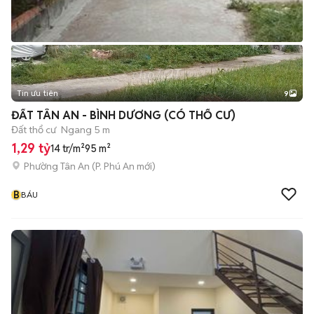
Tin ưu tiên
9
+
2
ĐẤT TÂN AN - BÌNH DƯƠNG (CÓ THỔ CƯ)
Đất thổ cư
Ngang 5 m
1,29 tỷ
14 tr/m²
95 m²
Phường Tân An
(
P. Phú An
mới)
B
BÁU