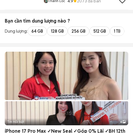
4.9
2073
đã bán
Thành Loc
Bạn cần tìm
dung lượng
nào ?
Dung lượng:
64 GB
128 GB
256 GB
512 GB
1 TB
2 
Tin nổi bật
6
+
2
iPhone 17 Pro Max ✓New Seal ✓Góp 0% Lãi ✓BH 12th