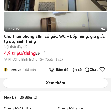
Tin nổi bật
7
+
2
Cho thuê phòng 28m có gác, WC + bếp riêng, giờ giấc
tự do, Bình Trưng
Nội thất đầy đủ
4,9 triệu/tháng
28 m²
Phường Bình Trưng Tây (Quận 2 cũ)
T
1
đã bán
Bấm để hiện số
Chat
T Nguyen
Xem thêm
Mua bán đồ điện tử
Thành phố Cẩm Phả
Thành phố Hạ Long