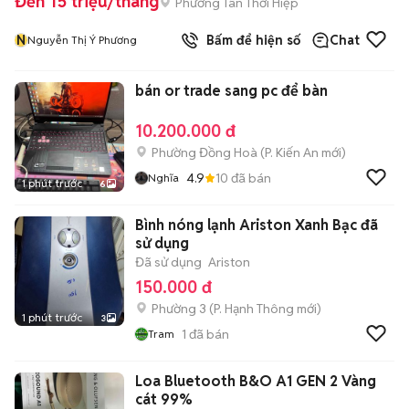
Đến 15 triệu/tháng
Phường Tân Thới Hiệp
N
Bấm để hiện số
Chat
Nguyễn Thị Ý Phương
bán or trade sang pc để bàn
10.200.000 đ
Phường Đồng Hoà
(
P. Kiến An
mới)
4.9
10
đã bán
Nghĩa
1 phút trước
6
Bình nóng lạnh Ariston Xanh Bạc đã
sử dụng
Đã sử dụng
Ariston
150.000 đ
Phường 3
(
P. Hạnh Thông
mới)
1 phút trước
3
1
đã bán
Tram
Loa Bluetooth B&O A1 GEN 2 Vàng
cát 99%