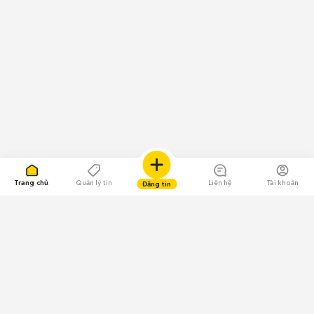
Trang chủ
Quản lý tin
Liên hệ
Tài khoản
Đăng tin
109.000 Bình chọn
Tải ứng dụng Chợ Tốt