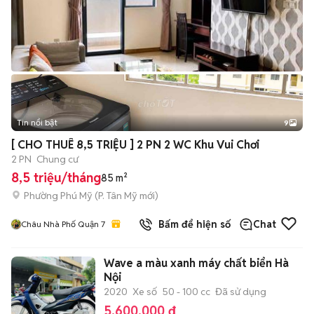
Tin nổi bật
9
+
2
[ CHO THUÊ 8,5 TRIỆU ] 2 PN 2 WC Khu Vui Chơi
2 PN
Chung cư
8,5 triệu/tháng
85 m²
Phường Phú Mỹ
(
P. Tân Mỹ
mới)
Bấm để hiện số
Chat
Châu Nhà Phố Quận 7
Wave a màu xanh máy chất biển Hà
Nội
2020
Xe số
50 - 100 cc
Đã sử dụng
5.600.000 đ