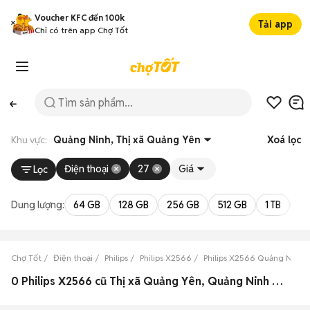
Voucher KFC đến 100k
Tải app
Chỉ có trên app Chợ Tốt
Khu vực:
Quảng Ninh, Thị xã Quảng Yên
Xoá lọc
Điện thoại
27
Giá
Lọc
Dung lượng:
64 GB
128 GB
256 GB
512 GB
1 TB
2 
Chợ Tốt
Điện thoại
Philips
Philips X2566
Philips X2566 Quảng Ninh
0 Philips X2566 cũ Thị xã Quảng Yên, Quảng Ninh đẹp