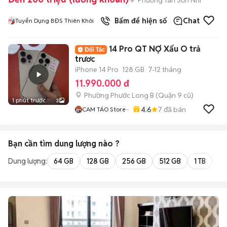
Bấm để hiện số
Chat
Tuyển Dụng BĐS Thiên Khôi
14 Pro QT NỢ Xấu O trả
trươc
iPhone 14 Pro
128 GB
7-12 tháng
11.990.000 đ
Phường Phước Long B (Quận 9 cũ)
1 phút trước
3
4.6
7
đã bán
CAM TÁO Store···
Bạn cần tìm
dung lượng
nào ?
Dung lượng:
64 GB
128 GB
256 GB
512 GB
1 TB
2 