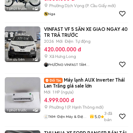
Phường Dịch Vọng
(
P. Cầu Giấy
mới)
1 phút trước
6
N
Nga
VINFAST VF 5 SẴN XE GIAO NGAY 40
TR TRẢ TRƯỚC
2026
Mới
Điện
Tự động
420.000.000 đ
Xã Hưng Long
Tin ưu tiên
7
PHƯƠNG VINFAST TÂM
PHONG
Máy lạnh AUX Inverter Thái
Lan Trắng giá sale lớn
Mới
1 HP (ngựa)
4.999.000 đ
Phường 1
(
P. Hạnh Thông
mới)
1 phút trước
4
3
đã
5.0
TKM- Điện Máy & Điện
bán
Lạnh