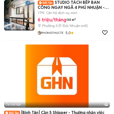
STUDIO TÁCH BẾP BAN
CÔNG NGAY NGÃ 4 PHÚ NHUẬN -
HAONDG VĂN THỤ
1 PN
Căn hộ dịch vụ, mini
6 triệu/tháng
30 m²
Phường 3
(
P. Đức Nhuận
mới)
39 giây trước
9
5.0
PHONGTHUCTE
Tin nổi bật
1
[Bình Tân] Cần 5 Shipper - Thưởng nhận việc