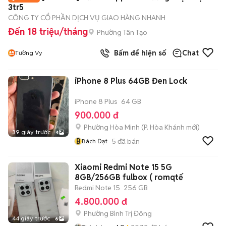
3tr5
CÔNG TY CỔ PHẦN DỊCH VỤ GIAO HÀNG NHANH
Đến 18 triệu/tháng
Phường Tân Tạo
Bấm để hiện số
Chat
Tường Vy
iPhone 8 Plus 64GB Đen Lock
iPhone 8 Plus
64 GB
900.000 đ
Phường Hòa Minh
(
P. Hòa Khánh
mới)
39 giây trước
4
B
5
đã bán
Bách Đạt
Xiaomi Redmi Note 15 5G
8GB/256GB fulbox ( romqtế
Redmi Note 15
256 GB
4.800.000 đ
Phường Bình Trị Đông
44 giây trước
6