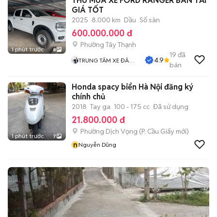
THU MUA XE FORD RANGER BÁN TẢI
GIÁ TỐT
2025
8.000 km
Dầu
Số sàn
600.000.000 đ
Phường Tây Thạnh
1 phút trước
8
19
đã
4.9
TRUNG TÂM XE ĐÃ
bán
QUA SỬ DỤNG
Honda spacy biển Hà Nội đăng ký
chính chủ
2018
Tay ga
100 - 175 cc
Đã sử dụng
21.800.000 đ
Phường Dịch Vọng
(
P. Cầu Giấy
mới)
1 phút trước
7
n
Nguyễn Dũng