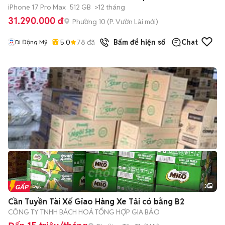
iPhone 17 Pro Max
512 GB
>12 tháng
31.290.000 đ
Phường 10
(
P. Vườn Lài
mới)
5.0
78
đã bán
Bấm để hiện số
Chat
Di Động Mỹ
Tin nổi bật
3
Cần Tuyền Tài Xế Giao Hàng Xe Tải có bằng B2
CÔNG TY TNHH BÁCH HOÁ TỔNG HỢP GIA BẢO