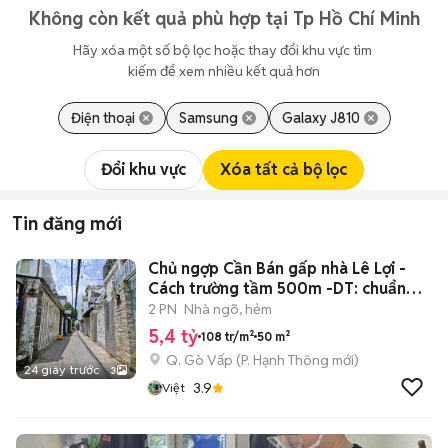
Không còn kết quả phù hợp tại Tp Hồ Chí Minh
Hãy xóa một số bộ lọc hoặc thay đổi khu vực tìm 
kiếm để xem nhiều kết quả hơn
Điện thoại
Samsung
Galaxy J810
Đổi khu vực
Xóa tất cả bộ lọc
Tin đăng mới
Chủ ngợp Cần Bán gấp nhà Lê Lợi -
Cách trường tầm 500m -DT: chuẩn
50m2
2 PN
Nhà ngõ, hẻm
5,4 tỷ
108 tr/m²
50 m²
Q. Gò Vấp
(
P. Hạnh Thông
mới)
24 giây trước
3
3.9
Việt