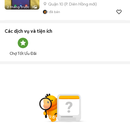
Quận 10
(
P. Diên Hồng
mới)
2 tháng trước
3
1
đã bán
Các dịch vụ và tiện ích
Chợ Tốt Ưu Đãi