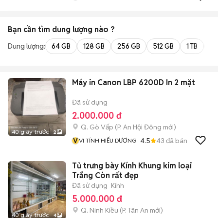
Bạn cần tìm
dung lượng
nào ?
Dung lượng:
64 GB
128 GB
256 GB
512 GB
1 TB
2 
Máy in Canon LBP 6200D In 2 mặt
Đã sử dụng
2.000.000 đ
Q. Gò Vấp
(
P. An Hội Đông
mới)
40 giây trước
2
V
4.5
43
đã bán
VI TÍNH HIẾU DƯƠNG
Tủ trưng bày Kính Khung kim loại
Trắng Còn rất đẹp
Đã sử dụng
Kính
5.000.000 đ
Q. Ninh Kiều
(
P. Tân An
mới)
40 giây trước
4