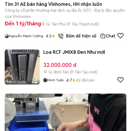
Tìm 31 AE bán hàng Vinhomes, HH nhận luôn
Công ty cổ phần thương mại dịch vụ địa ốc QTC - Đại lý độc quyền
của Vinhomes
Đến 1 tỷ/tháng
Q. Tân Phú
(
P. Tây Thạnh
mới)
4.5
Bấm để hiện số
Chat
Nguyễn Mạnh Cường
Loa RCF JMIX8 Đen Như mới
32.000.000 đ
Q. Bình Tân
(
P. Tân Tạo
mới)
4.7
42
đã bán
Minh Tuấn
1 phút trước
6