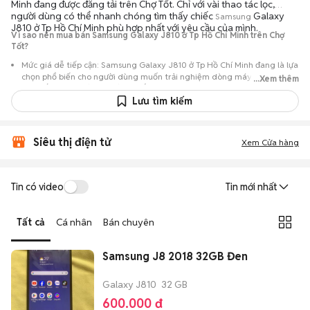
Minh đang được đăng tải trên Chợ Tốt. Chỉ với vài thao tác lọc,
người dùng có thể nhanh chóng tìm thấy chiếc
Galaxy
Samsung
J810 ở Tp Hồ Chí Minh phù hợp nhất với yêu cầu của mình.
Vì sao nên mua bán Samsung Galaxy J810 ở Tp Hồ Chí Minh trên Chợ
Tốt?
Mức giá dễ tiếp cận: Samsung Galaxy J810 ở Tp Hồ Chí Minh đang là lựa
chọn phổ biến cho người dùng muốn trải nghiệm dòng máy này với chi
...Xem thêm
phí thấp hơn so với khi mới ra mắt.
Lưu tìm kiếm
Nguồn cung phong phú: Dễ dàng tìm thấy
Samsung
Galaxy J810 ở Tp
Hồ Chí Minh từ nhiều cá nhân muốn lên đời máy, mang đến đa dạng sự
lựa chọn về tình trạng bảo hành, hình thức máy và màu sắc.
Siêu thị điện tử
Xem Cửa hàng
Giao dịch minh bạch: Việc gặp gỡ trực tiếp giúp người mua
đánh giá chính xác hiệu năng thực tế của máy so với mô tả trên
tin đăng.
Tin có video
Tin mới nhất
Mua bán linh hoạt: Hai bên có thể chủ động thỏa thuận giá cả và
địa điểm giao nhận, chốt giao dịch nhanh chóng khi đạt được
Tất cả
Cá nhân
Bán chuyên
tiếng nói chung.
Samsung J8 2018 32GB Đen
Galaxy J810
32 GB
600.000 đ