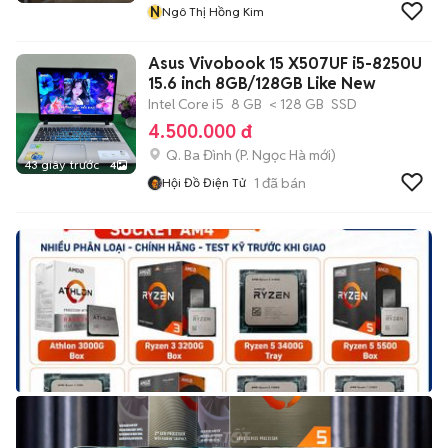
N
Ngô Thị Hồng Kim
Asus Vivobook 15 X507UF i5-8250U
15.6 inch 8GB/128GB Like New
Intel Core i5
8 GB
< 128 GB
SSD
4.500.000 đ
Q. Ba Đình
(
P. Ngọc Hà
mới)
43 giây trước
4
1
đã bán
Hội Đồ Điện Tử