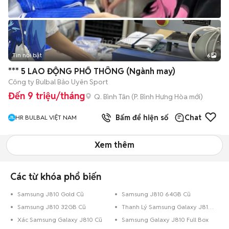
Tin nổi bật
6
+
2
*** 5 LAO ĐỘNG PHỔ THÔNG (Ngành may)
Công ty Bulbal Bảo Uyên Sport
Đến 9 triệu/tháng
Q. Bình Tân
(
P. Bình Hưng Hòa
mới)
Bấm để hiện số
Chat
HR BULBAL VIỆT NAM
Xem thêm
Các từ khóa phổ biến
Samsung J810 Gold Cũ
Samsung J810 64GB Cũ
Samsung J810 32GB Cũ
Thanh Lý Samsung Galaxy J810 Cũ
Xác Samsung Galaxy J810 Cũ
Samsung Galaxy J810 Full Box