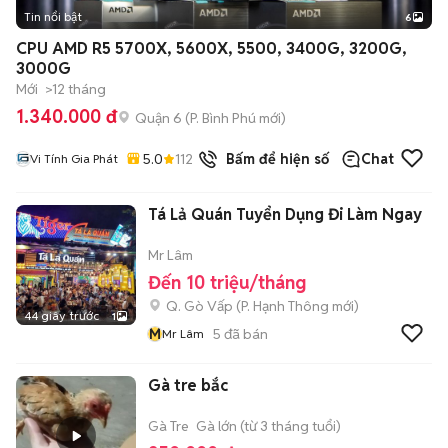
Tin nổi bật
6
+
2
CPU AMD R5 5700X, 5600X, 5500, 3400G, 3200G,
3000G
Mới
>12 tháng
1.340.000 đ
Quận 6
(
P. Bình Phú
mới)
5.0
112
đã bán
Bấm để hiện số
Chat
Vi Tính Gia Phát
Tá Lả Quán Tuyển Dụng Đi Làm Ngay
Mr Lâm
Đến 10 triệu/tháng
Q. Gò Vấp
(
P. Hạnh Thông
mới)
44 giây trước
1
M
5
đã bán
Mr Lâm
Gà tre bắc
Gà Tre
Gà lớn (từ 3 tháng tuổi)