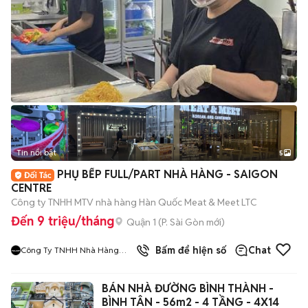
Tin nổi bật
5
PHỤ BẾP FULL/PART NHÀ HÀNG - SAIGON
CENTRE
Công ty TNHH MTV nhà hàng Hàn Quốc Meat & Meet LTC
Đến 9 triệu/tháng
Quận 1
(
P. Sài Gòn
mới)
9
đã bán
Bấm để hiện số
Chat
Công Ty TNHH Nhà Hàng
Hàn Quốc Meat And Meet
BÁN NHÀ ĐƯỜNG BÌNH THÀNH -
BÌNH TÂN - 56m2 - 4 TẦNG - 4X14