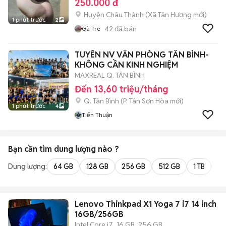
250.000 đ
Huyện Châu Thành
(
Xã Tân Hương
mới)
1 phút trước
2
42
đã bán
Gà Tre
TUYỂN NV VĂN PHÒNG TÂN BÌNH-
KHÔNG CẦN KINH NGHIỆM
MAXREAL Q. TÂN BÌNH
Đến 13,60 triệu/tháng
Q. Tân Bình
(
P. Tân Sơn Hòa
mới)
1 phút trước
4
Tiến Thuận
Bạn cần tìm
dung lượng
nào ?
Dung lượng:
64 GB
128 GB
256 GB
512 GB
1 TB
2 
Lenovo Thinkpad X1 Yoga 7 i7 14 inch
16GB/256GB
Intel Core i7
16 GB
256 GB