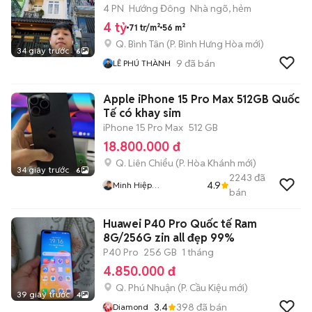
4 PN
Hướng Đông
Nhà ngõ, hẻm
4 tỷ
71 tr/m²
56 m²
Q. Bình Tân
(
P. Bình Hưng Hòa
mới)
34 giây trước
6
9
đã bán
LÊ PHÚ THÀNH
Apple iPhone 15 Pro Max 512GB Quốc
Tế có khay sim
iPhone 15 Pro Max
512 GB
18.800.000 đ
Q. Liên Chiểu
(
P. Hòa Khánh
mới)
34 giây trước
6
2243
đã
4.9
Minh Hiệp
bán
CócXanhMobile
Huawei P40 Pro Quốc tế Ram
8G/256G zin all đẹp 99%
P40 Pro
256 GB
1 tháng
4.850.000 đ
Q. Phú Nhuận
(
P. Cầu Kiệu
mới)
39 giây trước
4
3.4
398
đã bán
Diamond