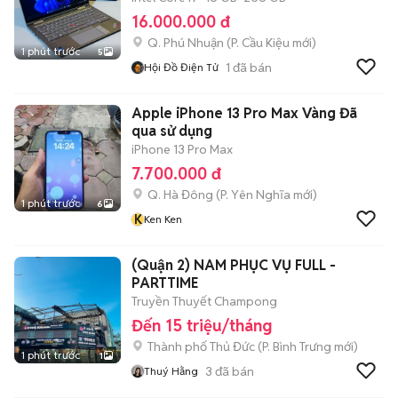
16.000.000 đ
Q. Phú Nhuận
(
P. Cầu Kiệu
mới)
1 phút trước
5
1
đã bán
Hội Đồ Điện Tử
Apple iPhone 13 Pro Max Vàng Đã
qua sử dụng
iPhone 13 Pro Max
7.700.000 đ
Q. Hà Đông
(
P. Yên Nghĩa
mới)
1 phút trước
6
K
Ken Ken
(Quận 2) NAM PHỤC VỤ FULL -
PARTTIME
Truyền Thuyết Champong
Đến 15 triệu/tháng
Thành phố Thủ Đức
(
P. Bình Trưng
mới)
1 phút trước
1
3
đã bán
Thuý Hằng