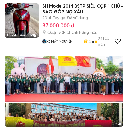
SH Mode 2014 BSTP SIÊU CỌP 1 CHỦ -
BAO GÓP NỢ XẤU
2014
Tay ga
Đã sử dụng
37.000.000 đ
Quận 8
(
P. Chánh Hưng
mới)
1 phút trước
10
341
đã
4.6
XE MÁY NGUYỄN
bán
MINH SƠN
Tin nổi bật
6
+
2