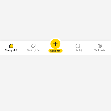
Trang chủ
Quản lý tin
Liên hệ
Tài khoản
Đăng tin
109.000 Bình chọn
Tải ứng dụng Chợ Tốt
Về Chợ Tốt
Quy chế sàn