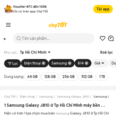
Voucher KFC đến 100k
Tải app
Chỉ có trên app Chợ Tốt
Khu vực:
Tp Hồ Chí Minh
Xoá lọc
Điện thoại
Samsung
814
Giá
Du
Lọc
Dung lượng:
64 GB
128 GB
256 GB
512 GB
1 TB
2 
Chợ Tốt
Điện thoại
Samsung
Samsung Galaxy J810
Samsung Galaxy
1 Samsung Galaxy J810 ở Tp Hồ Chí Minh máy bền đẹp đang bán 08/2026
Hiện có hơn 1 lựa chọn mua bán
Galaxy J810 ở Tp Hồ Chí
Samsung