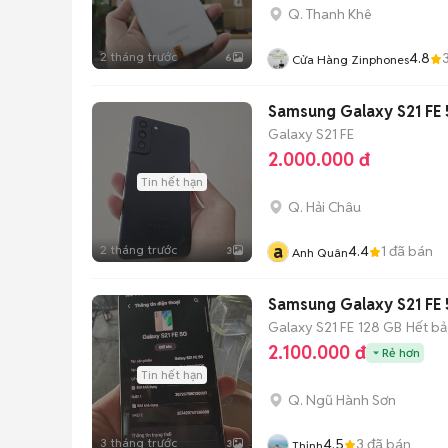
Q. Thanh Khê
2 tháng trước
4.8
6
Cửa Hàng Zinphones
Samsung Galaxy S21 FE
Galaxy S21 FE
2.000.000 đ
Tin hết hạn
Q. Hải Châu
a
2 tháng trước
4.4
1
đã bán
3
Anh Quân
Samsung Galaxy S21 FE
Galaxy S21 FE
128 GB
Hết b
2.100.000 đ
Rẻ hơn
Tin hết hạn
Q. Ngũ Hành Sơn
3 tháng trước
4.5
3
đã bán
3
Thịnh