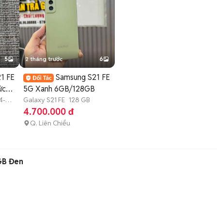
5
2 tháng trước
6
1 FE
Samsung S21 FE
ức
5G Xanh 6GB/128GB
4-6
Galaxy S21 FE
128 GB
4.700.000 đ
Q. Liên Chiểu
GB Đen