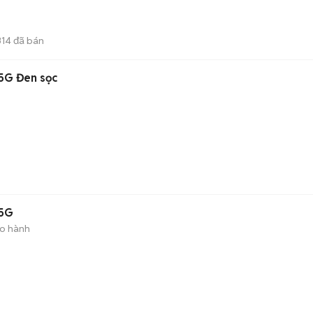
314
đã bán
 5G Đen sọc
 5G
ảo hành