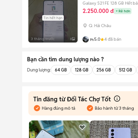
Galaxy S21 FE
128 GB
Hết b
2.250.000 đ
Rẻ hơn
Tin hết hạn
Q. Hải Châu
3 tháng trước
5.0
4
đã bán
3
Ph
Bạn cần tìm
dung lượng
nào ?
Dung lượng:
64 GB
128 GB
256 GB
512 GB
Tin đăng từ Đối Tác Chợ Tốt
Hàng đúng mô tả
Bảo hành từ 3 tháng