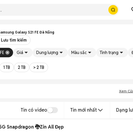
Samsung Galaxy S21 FE Đà Nẵng
Lưu tìm kiếm
 FE
Giá
Dung lượng
Màu sắc
Tình trạng
1 TB
2 TB
> 2 TB
Xem Cử
Tin có video
Tin mới nhất
Dạng lư
5G Snapdragon 🐉Zin All Đẹp