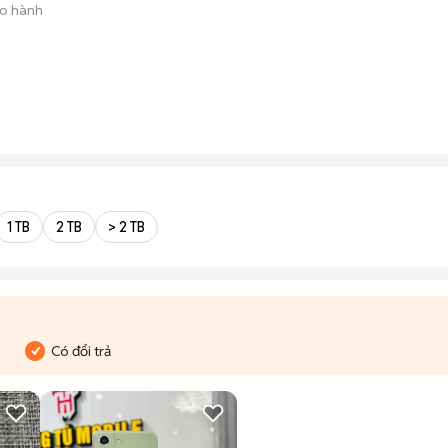
ảo hành
1 TB
2 TB
> 2 TB
Có đổi trả