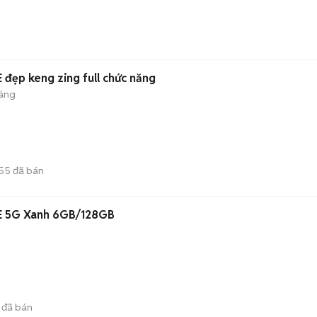
 đẹp keng zing full chức năng
háng
55
đã bán
E 5G Xanh 6GB/128GB
đã bán