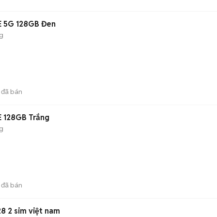
E 5G 128GB Đen
g
đã bán
E 128GB Trắng
g
đã bán
28 2 sim việt nam