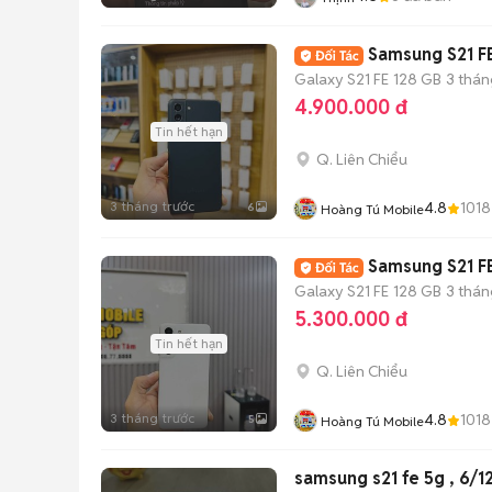
Samsung S21 F
Galaxy S21 FE
128 GB
3 thán
4.900.000 đ
Tin hết hạn
Q. Liên Chiểu
3 tháng trước
4.8
1018
6
Hoàng Tú Mobile
Samsung S21 F
Galaxy S21 FE
128 GB
3 thán
5.300.000 đ
Tin hết hạn
Q. Liên Chiểu
3 tháng trước
4.8
1018
5
Hoàng Tú Mobile
samsung s21 fe 5g , 6/1