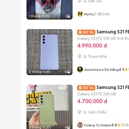
Q. Sơn Trà
M
2
đã bán
Mymy
1 tháng trước
3
Samsung S21 FE
Galaxy S21 FE
128 GB
4-6 t
4.990.000 đ
Q. Thanh Khê
4.5
Alovietstore Đà Nẵng
2 tháng trước
5
Samsung S21 F
Galaxy S21 FE
128 GB
4.700.000 đ
Q. Liên Chiểu
4.8
1018
Hoàng Tú Mobile
2 tháng trước
6