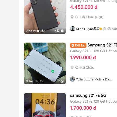
Galaxy S21 FE
128 GB
1 thán
4.450.000 đ
Q. Hải Châu
30
5.0
13
đã bá
Minh Huỳnh
7 ngày trước
6
Samsung S21 F
Galaxy S21 FE
128 GB
Hết b
1.990.000 đ
Q. Hải Châu
Tuấn Luxury Mobile Đà
3 tuần trước
3
Năngx
samsung s21 FE 5G
Galaxy S21 FE
128 GB
Hết b
1.700.000 đ