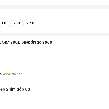
1 TB
2 TB
> 2 TB
 8GB/128GB Snapdragon 888
5.0
31
đã bán
đẹp 2 sim góp 0đ