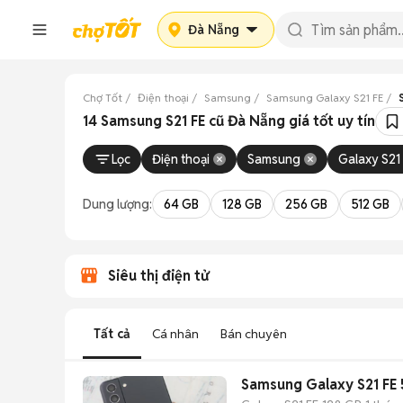
Đà Nẵng
Chợ Tốt
Điện thoại
Samsung
Samsung Galaxy S21 FE
14 Samsung S21 FE cũ Đà Nẵng giá tốt uy tín
Lọc
Điện thoại
Samsung
Galaxy S21
Dung lượng:
64 GB
128 GB
256 GB
512 GB
Siêu thị điện tử
Tất cả
Cá nhân
Bán chuyên
Samsung Galaxy S21 FE 