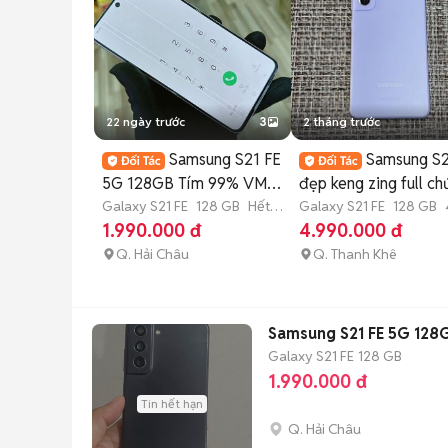
22 ngày trước
3
2 tháng trước
Samsung S21 FE
Samsung S2
5G 128GB Tím 99% VM
đẹp keng zing full ch
màn sọc chỉ
Galaxy S21 FE
128 GB
Hết
năng
Galaxy S21 FE
128 GB
bảo hành
tháng
1.990.000 đ
4.990.000 đ
Q. Hải Châu
Q. Thanh Khê
Samsung S21 FE 5G 128
Galaxy S21 FE
128 GB
1.990.000 đ
Tin hết hạn
Q. Hải Châu