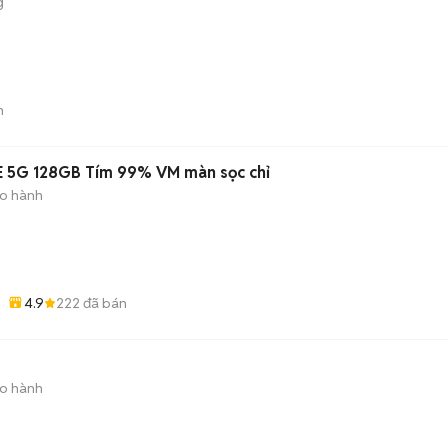
g
n
E 5G 128GB Tím 99% VM màn sọc chỉ
ảo hành
4.9
222
đã bán
ảo hành