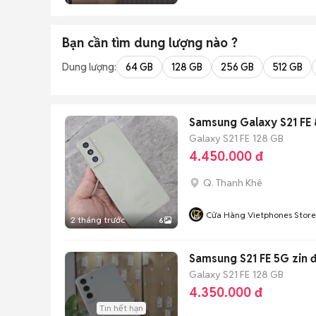
Bạn cần tìm
dung lượng
nào ?
Dung lượng:
64 GB
128 GB
256 GB
512 GB
Samsung Galaxy S21 FE
Galaxy S21 FE
128 GB
4.450.000 đ
Q. Thanh Khê
Cửa Hàng Vietphones Store
2 tháng trước
6
Samsung S21 FE 5G zin 
Galaxy S21 FE
128 GB
4.350.000 đ
Tin hết hạn