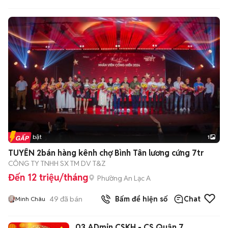
Tin nổi bật
1
TUYỂN 2bán hàng kênh chợ Bình Tân lương cứng 7tr
CÔNG TY TNHH SX TM DV T&Z
Đến 12 triệu/tháng
Phường An Lạc A
49
đã bán
Bấm để hiện số
Chat
Minh Châu
03 ADmin CSKH - CS Quận 7