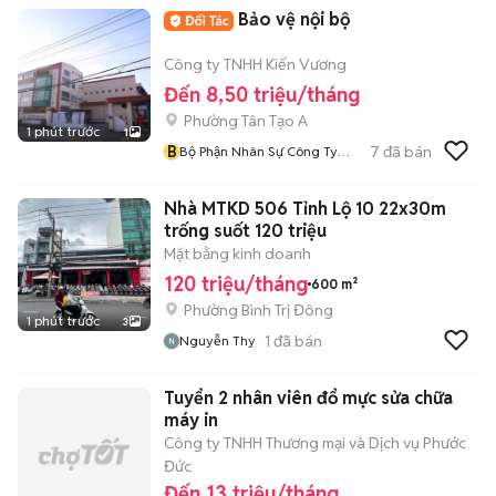
Bảo vệ nội bộ
Công ty TNHH Kiến Vương
Đến 8,50 triệu/tháng
Phường Tân Tạo A
1 phút trước
1
B
7
đã bán
Bộ Phận Nhân Sự Công Ty
Kiến Vương
Nhà MTKD 506 Tỉnh Lộ 10 22x30m
trống suốt 120 triệu
Mặt bằng kinh doanh
120 triệu/tháng
600 m²
Phường Bình Trị Đông
1 phút trước
3
1
đã bán
Nguyễn Thy
Tuyển 2 nhân viên đổ mực sửa chữa
máy in
Công ty TNHH Thương mại và Dịch vụ Phước
Đức
Đến 13 triệu/tháng