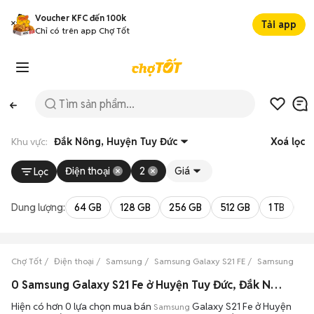
Voucher KFC đến 100k
Tải app
Chỉ có trên app Chợ Tốt
Khu vực:
Đắk Nông, Huyện Tuy Đức
Xoá lọc
Điện thoại
2
Giá
Lọc
Dung lượng:
64 GB
128 GB
256 GB
512 GB
1 TB
2 
Chợ Tốt
Điện thoại
Samsung
Samsung Galaxy S21 FE
Samsung Gala
0 Samsung Galaxy S21 Fe ở Huyện Tuy Đức, Đắk Nông máy bền đẹp đang bán 08/2026
Hiện có hơn 0 lựa chọn mua bán
Galaxy S21 Fe ở Huyện
Samsung