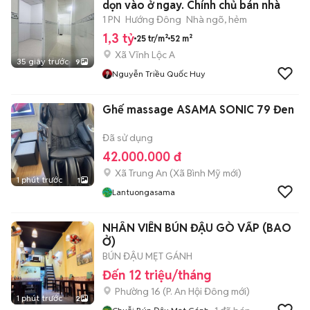
dọn vào ở ngay. Chính chủ bán nhà
1 PN
Hướng Đông
Nhà ngõ, hẻm
1,3 tỷ
25 tr/m²
52 m²
Xã Vĩnh Lộc A
35 giây trước
9
Nguyễn Triều Quốc Huy
Ghế massage ASAMA SONIC 79 Đen
Đã sử dụng
42.000.000 đ
Xã Trung An
(
Xã Bình Mỹ
mới)
1 phút trước
1
Lantuongasama
NHÂN VIÊN BÚN ĐẬU GÒ VẤP (BAO
Ở)
BÚN ĐẬU MẸT GÁNH
Đến 12 triệu/tháng
Phường 16
(
P. An Hội Đông
mới)
1 phút trước
2