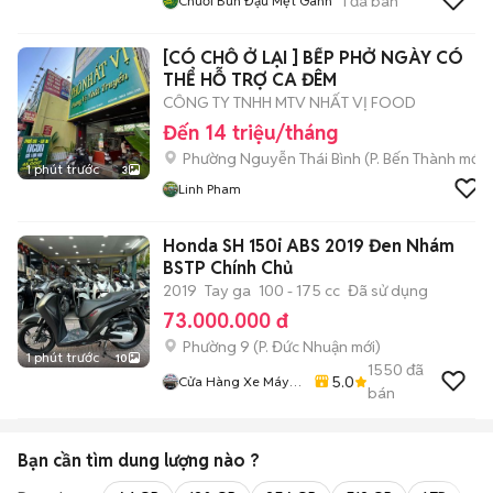
1
đã bán
Chuỗi Bún Đậu Mẹt Gánh
[CÓ CHỖ Ở LẠI ] BẾP PHỞ NGÀY CÓ
THỂ HỖ TRỢ CA ĐÊM
CÔNG TY TNHH MTV NHẤT VỊ FOOD
Đến 14 triệu/tháng
Phường Nguyễn Thái Bình
(
P. Bến Thành
mới)
1 phút trước
3
Linh Pham
Honda SH 150i ABS 2019 Đen Nhám
BSTP Chính Chủ
2019
Tay ga
100 - 175 cc
Đã sử dụng
73.000.000 đ
Phường 9
(
P. Đức Nhuận
mới)
1 phút trước
10
1550
đã
5.0
Cửa Hàng Xe Máy
bán
Ngô Hà
Bạn cần tìm
dung lượng
nào ?