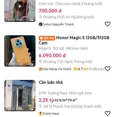
Chim Vẹt
Chim non (dưới 3 tháng tuổi)
700.000 đ
Phường 13
(
P. An Hội Đông
mới)
1 phút trước
3
Tuvloc Nguyễn Thanh
Honor Magic 5 12GB/512GB
Cam
Magic5
512 GB
Hết bảo hành
6.090.000 đ
Phường 7
(
P. Hạnh Thông
mới)
1 phút trước
6
4.7
413
đã bán
Cửa Hàng Vio Store
Cần bán nhà
2 PN
Hướng Nam
Nhà ngõ, hẻm
2,25 tỷ
32 tr/m²
70 m²
Xã Tả Thanh Oai
(
Xã Đại Thanh
mới)
1 phút trước
3
T
Thành Nam