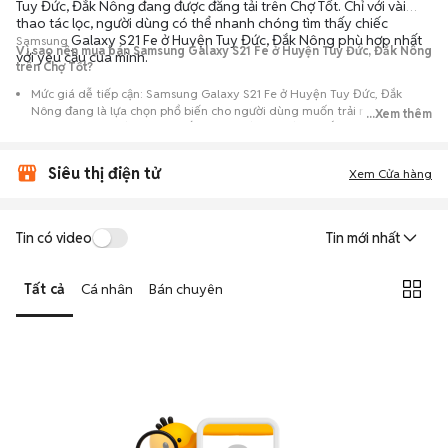
Tuy Đức, Đắk Nông đang được đăng tải trên Chợ Tốt. Chỉ với vài
thao tác lọc, người dùng có thể nhanh chóng tìm thấy chiếc
Galaxy S21 Fe ở Huyện Tuy Đức, Đắk Nông phù hợp nhất
Samsung
Vì sao nên mua bán Samsung Galaxy S21 Fe ở Huyện Tuy Đức, Đắk Nông
với yêu cầu của mình.
trên Chợ Tốt?
Mức giá dễ tiếp cận: Samsung Galaxy S21 Fe ở Huyện Tuy Đức, Đắk
Nông đang là lựa chọn phổ biến cho người dùng muốn trải nghiệm
...Xem thêm
dòng máy này với chi phí thấp hơn so với khi mới ra mắt.
Nguồn cung phong phú: Dễ dàng tìm thấy
Samsung
Galaxy S21 Fe ở
Siêu thị điện tử
Huyện Tuy Đức, Đắk Nông từ nhiều cá nhân muốn lên đời máy, mang
Xem Cửa hàng
đến đa dạng sự lựa chọn về tình trạng bảo hành, hình thức máy và màu
sắc.
Giao dịch minh bạch: Việc gặp gỡ trực tiếp giúp người mua
Tin có video
Tin mới nhất
đánh giá chính xác hiệu năng thực tế của máy so với mô tả trên
tin đăng.
Tất cả
Cá nhân
Bán chuyên
Mua bán linh hoạt: Hai bên có thể chủ động thỏa thuận giá cả và
địa điểm giao nhận, chốt giao dịch nhanh chóng khi đạt được
tiếng nói chung.