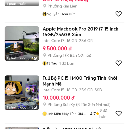
1 phút trước
Phường Kim Liên
N
Nguyễn Hoài Đức
Apple Macbook Pro 2019 i7 15 inch
16GB/256GB Xám
Intel Core i7
16 GB
256 GB
9.500.000 đ
Phường 1
(
P. Bàn Cờ
mới)
1 phút trước
6
T
1
đã bán
Tý Táo
Full Bộ PC I5 11400 Trắng Tinh Khôi
Mạnh Mẽ
Intel Core i5
16 GB
256 GB
SSD
10.000.000 đ
Phường Sơn Kỳ
(
P. Tân Sơn Nhì
mới)
1 phút trước
3
9
đã
L
4.7
Linh Kiện Máy Tính Giá
bán
Rẻ