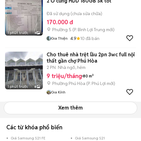
2 Ổ cứng HDD 160GB Sk tốt
Đã sử dụng (chưa sửa chữa)
170.000 đ
Phường 5
(
P. Bình Lợi Trung
mới)
1 phút trước
4
4.9
10
đã bán
Gia Thiện
Cho thuê nhà trệt lầu 2pn 3wc full nội
thất gần chợ Phú Hòa
2 PN
Nhà ngõ, hẻm
9 triệu/tháng
80 m²
Phường Phú Hòa
(
P. Phú Lợi
mới)
1 phút trước
8
Gia Kính
Xem thêm
Các từ khóa phổ biến
Giá Samsung S21 FE
Giá Samsung S21