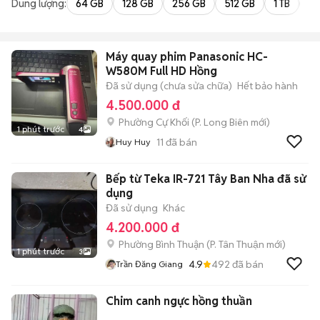
Dung lượng:
64 GB
128 GB
256 GB
512 GB
1 TB
2 
Máy quay phim Panasonic HC-
W580M Full HD Hồng
Đã sử dụng (chưa sửa chữa)
Hết bảo hành
4.500.000 đ
Phường Cự Khối
(
P. Long Biên
mới)
1 phút trước
4
11
đã bán
Huy Huy
Bếp từ Teka IR-721 Tây Ban Nha đã sử
dụng
Đã sử dụng
Khác
4.200.000 đ
Phường Bình Thuận
(
P. Tân Thuận
mới)
1 phút trước
3
4.9
492
đã bán
Trần Đăng Giang
Chim canh ngực hồng thuần