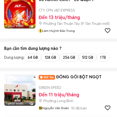
CTY CPN J&T EXPRESS
Đến 13 triệu/tháng
Phường Tân Thuận Tây
(
P. Tân Thuận
mới)
1 phút trước
1
l
Lâm Huỳnh Bảo Trung
Bạn cần tìm
dung lượng
nào ?
Dung lượng:
64 GB
128 GB
256 GB
512 GB
1 TB
2 
ĐÓNG GÓI BỘT NGỌT
GREEN SPEED
Đến 11 triệu/tháng
Phường Long Bình
1 phút trước
1
N
10
đã bán
Nguyễn Văn Đoàn