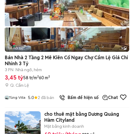
Tin nổi bật
9
+
2
Bán Nhà 2 Tầng 2 Mê Kiên Cố Ngay Chợ Cẩm Lệ Giá Chỉ
Nhỉnh 3 Tỷ
3 PN
Nhà ngõ, hẻm
3,45 tỷ
58 tr/m²
60 m²
Q. Cẩm Lệ
5.0
2
đã bán
Bấm để hiện số
Chat
Tùng Villa
cho thuê mặt bằng Dương Quảng
Hàm Cityland
Mặt bằng kinh doanh