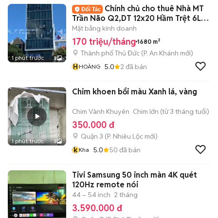
Chính chủ cho thuê Nhà MT
Trần Não Q2,DT 12x20 Hầm Trệt 6L
Giá ưu đãi
Mặt bằng kinh doanh
170 triệu/tháng
1680 m²
Thành phố Thủ Đức
(
P. An Khánh
mới)
1 phút trước
3
H
5.0
2
đã bán
HOÀNG
Chim khoen bổi màu Xanh lá, vàng
Chim Vành Khuyên
Chim lớn (từ 3 tháng tuổi)
350.000 đ
Quận 3
(
P. Nhiêu Lộc
mới)
1 phút trước
3
k
5.0
50
đã bán
Kha
Tivi Samsung 50 inch màn 4K quét
120Hz remote nói
44 – 54 inch
2 tháng
3.590.000 đ