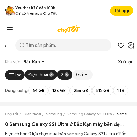
Voucher KFC đến 100k
Tải app
Chỉ có trên app Chợ Tốt
Khu vực:
Bắc Kạn
Xoá lọc
Điện thoại
2
Giá
Lọc
Dung lượng:
64 GB
128 GB
256 GB
512 GB
1 TB
2 
Chợ Tốt
Điện thoại
Samsung
Samsung Galaxy S21 Ultra
Samsung Ga
0 Samsung Galaxy S21 Ultra ở Bắc Kạn máy bền đẹp đang bán 08/2026
Hiện có hơn 0 lựa chọn mua bán
Galaxy S21 Ultra ở Bắc
Samsung