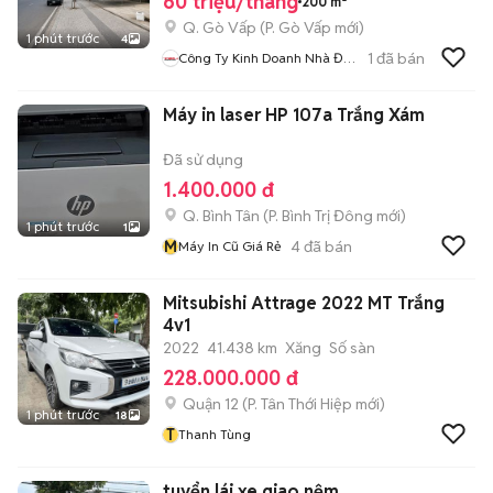
60 triệu/tháng
200 m²
Q. Gò Vấp
(
P. Gò Vấp
mới)
1 phút trước
4
1
đã bán
Công Ty Kinh Doanh Nhà Đất
Tp HCM
Máy in laser HP 107a Trắng Xám
Đã sử dụng
1.400.000 đ
Q. Bình Tân
(
P. Bình Trị Đông
mới)
1 phút trước
1
M
4
đã bán
Máy In Cũ Giá Rẻ
Mitsubishi Attrage 2022 MT Trắng
4v1
2022
41.438 km
Xăng
Số sàn
228.000.000 đ
Quận 12
(
P. Tân Thới Hiệp
mới)
1 phút trước
18
T
Thanh Tùng
tuyển lái xe giao nệm