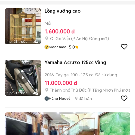
Lồng vuông cao
Mới
1.600.000 đ
Q. Gò Vấp
(
P. An Hội Đông
mới)
1 phút trước
3
v
5.0
Víaaasaaa
Yamaha Acruzo 125cc Vàng
2016
Tay ga
100 - 175 cc
Đã sử dụng
11.000.000 đ
Thành phố Thủ Đức
(
P. Tăng Nhơn Phú
mới)
1 phút trước
4
9
đã bán
Hùng Nguyễn