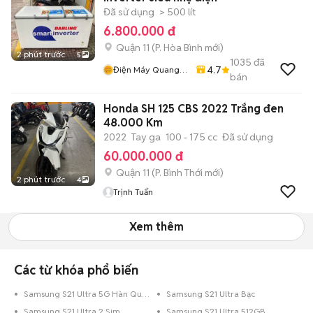
Đã sử dụng
> 500 lít
6.800.000 đ
Quận 11
(
P. Hòa Bình
mới)
2 phút trước
5
1035
đã
4.7
Điện Máy Quang
bán
Phát
Honda SH 125 CBS 2022 Trắng đen
48.000 Km
2022
Tay ga
100 - 175 cc
Đã sử dụng
60.000.000 đ
Quận 11
(
P. Bình Thới
mới)
2 phút trước
4
Trịnh Tuấn
Xem thêm
Các từ khóa phổ biến
Samsung S21 Ultra 5G Hàn Quốc
Samsung S21 Ultra Bạc
Samsung S21 Ultra 2 Sim
Samsung S21 Ultra 512GB