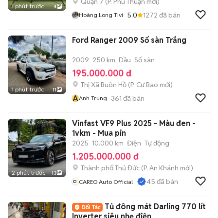
Quận 7
(
P. Phú Thuận
mới)
1 phút trước
4
5.0
1272
đã bán
Hoàng Long Tivi
Ford Ranger 2009 Số sàn Trắng
2009
250 km
Dầu
Số sàn
195.000.000 đ
Thị Xã Buôn Hồ
(
P. Cư Bao
mới)
1 phút trước
11
A
361
đã bán
Anh Trung
Vinfast VF9 Plus 2025 - Màu đen -
1vkm - Mua pin
2025
10.000 km
Điện
Tự động
1.205.000.000 đ
Thành phố Thủ Đức
(
P. An Khánh
mới)
2 phút trước
13
45
đã bán
CAREO Auto Official
Tủ đông mát Darling 770 lít
Inverter siêu nhẹ điện