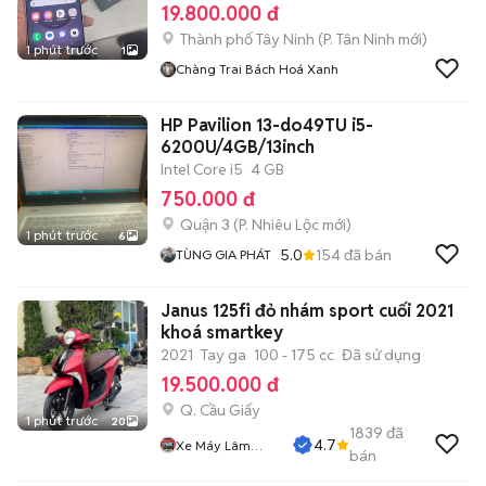
19.800.000 đ
Thành phố Tây Ninh
(
P. Tân Ninh
mới)
1 phút trước
1
Chàng Trai Bách Hoá Xanh
HP Pavilion 13-do49TU i5-
6200U/4GB/13inch
Intel Core i5
4 GB
750.000 đ
Quận 3
(
P. Nhiêu Lộc
mới)
1 phút trước
6
5.0
154
đã bán
TÙNG GIA PHÁT
Janus 125fi đỏ nhám sport cuối 2021
khoá smartkey
2021
Tay ga
100 - 175 cc
Đã sử dụng
19.500.000 đ
Q. Cầu Giấy
1 phút trước
20
1839
đã
4.7
Xe Máy Lâm
bán
Thủy