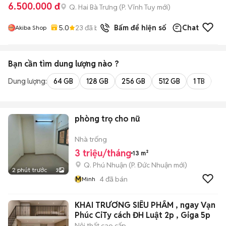
6.500.000 đ
Q. Hai Bà Trưng
(
P. Vĩnh Tuy
mới)
5.0
23
đã bán
Bấm để hiện số
Chat
Akiba Shop
Bạn cần tìm
dung lượng
nào ?
Dung lượng:
64 GB
128 GB
256 GB
512 GB
1 TB
2 
phòng trọ cho nữ
Nhà trống
3 triệu/tháng
13 m²
Q. Phú Nhuận
(
P. Đức Nhuận
mới)
2 phút trước
3
M
4
đã bán
Minh
KHAI TRƯƠNG SIÊU PHẨM , ngay Vạn
Phúc CiTy cách ĐH Luật 2p , Giga 5p
Nội thất cao cấp