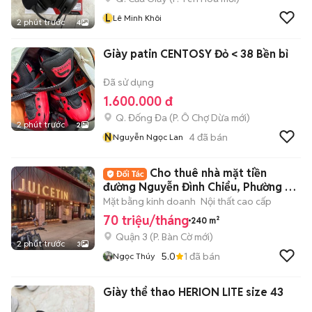
L
Lê Minh Khôi
2 phút trước
4
Giày patin CENTOSY Đỏ < 38 Bền bỉ
Đã sử dụng
1.600.000 đ
Q. Đống Đa
(
P. Ô Chợ Dừa
mới)
2 phút trước
2
N
4
đã bán
Nguyễn Ngọc Lan
Cho thuê nhà mặt tiền
đường Nguyễn Đình Chiểu, Phường 5,
Quận 3
Mặt bằng kinh doanh
Nội thất cao cấp
70 triệu/tháng
240 m²
Quận 3
(
P. Bàn Cờ
mới)
2 phút trước
3
5.0
1
đã bán
Ngọc Thúy
Giày thể thao HERION LITE size 43