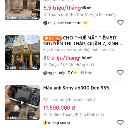
5,5 triệu/tháng
45 m²
Thành phố Thủ Đức
(
P. Hiệp Bình
mới)
2 phút trước
5
Thuỳ Loan Hifriendz
CHO THUÊ MẶT TIỀN 517
NGUYỄN THỊ THẬP, QUẬN 7, KINH
DOANH TỰ DO
Mặt bằng kinh doanh
Nội thất cao cấp
80 triệu/tháng
180 m²
Quận 7
(
P. Tân Hưng
mới)
2 phút trước
4
5.0
1
đã bán
Ngọc Thúy
Máy ảnh Sony a6300 Đen 95%
Đã sử dụng (chưa sửa chữa)
11.500.000 đ
Q. Bình Thạnh
(
P. Gia Định
mới)
2 phút trước
3
t
Trương Khả Ái