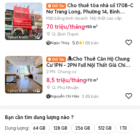
Cho thuê tòa nhà số 170B-C
Nơ Trang Long, Phường 14, Bình
Thạnh
Mặt bằng kinh doanh
Nội thất cao cấp
70 triệu/tháng
150 m²
Q. Bình Thạnh
1 phút trước
3
5.0
1
đã bán
Ngọc Thúy
🏝️Cho Thuê Căn Hộ Chung
Cư 1PN - 2PN Full Nội Thất Giả Chỉ
8Tr5🏝️
2 PN
Chung cư
8,5 triệu/tháng
70 m²
Q. Phú Nhuận
1 phút trước
12
3
đã bán
Nguyễn Chí Hảo
Bạn cần tìm
dung lượng
nào ?
Dung lượng:
64 GB
128 GB
256 GB
512 GB
1 TB
2 