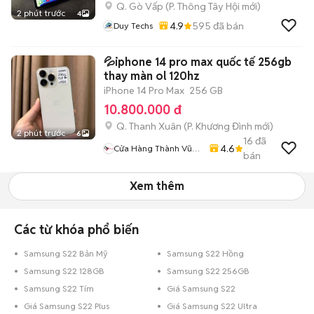
Q. Gò Vấp
(
P. Thông Tây Hội
mới)
2 phút trước
4
4.9
595
đã bán
Duy Techs
💦iphone 14 pro max quốc tế 256gb
thay màn ol 120hz
iPhone 14 Pro Max
256 GB
10.800.000 đ
Q. Thanh Xuân
(
P. Khương Đình
mới)
2 phút trước
6
16
đã
4.6
Cửa Hàng Thành Vũ
bán
Mobile
Xem thêm
Các từ khóa phổ biến
Samsung S22 Bản Mỹ
Samsung S22 Hồng
Samsung S22 128GB
Samsung S22 256GB
Samsung S22 Tím
Giá Samsung S22
Giá Samsung S22 Plus
Giá Samsung S22 Ultra