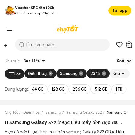
Voucher KFC đến 100k
Tải app
Chỉ có trên app Chợ Tốt
Khu vực:
Bạc Liêu
Xoá lọc
Điện thoại
Samsung
2345
Giá
Lọc
Dung lượng:
64 GB
128 GB
256 GB
512 GB
1 TB
2 
Chợ Tốt
Điện thoại
Samsung
Samsung Galaxy S22
Samsung Galaxy 
0 Samsung Galaxy S22 ở Bạc Liêu máy bền đẹp đang bán 08/2026
Hiện có hơn 0 lựa chọn mua bán
Galaxy S22 ở Bạc Liêu
Samsung