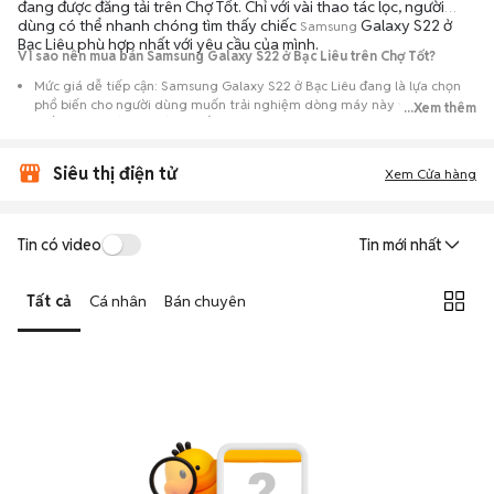
đang được đăng tải trên Chợ Tốt. Chỉ với vài thao tác lọc, người
dùng có thể nhanh chóng tìm thấy chiếc
Galaxy S22 ở
Samsung
Bạc Liêu phù hợp nhất với yêu cầu của mình.
Vì sao nên mua bán Samsung Galaxy S22 ở Bạc Liêu trên Chợ Tốt?
Mức giá dễ tiếp cận: Samsung Galaxy S22 ở Bạc Liêu đang là lựa chọn
phổ biến cho người dùng muốn trải nghiệm dòng máy này với chi phí
...Xem thêm
thấp hơn so với khi mới ra mắt.
Nguồn cung phong phú: Dễ dàng tìm thấy
Samsung
Galaxy S22 ở Bạc
Siêu thị điện tử
Liêu từ nhiều cá nhân muốn lên đời máy, mang đến đa dạng sự lựa chọn
Xem Cửa hàng
về tình trạng bảo hành, hình thức máy và màu sắc.
Giao dịch minh bạch: Việc gặp gỡ trực tiếp giúp người mua
Tin có video
Tin mới nhất
đánh giá chính xác hiệu năng thực tế của máy so với mô tả trên
tin đăng.
Tất cả
Cá nhân
Bán chuyên
Mua bán linh hoạt: Hai bên có thể chủ động thỏa thuận giá cả và
địa điểm giao nhận, chốt giao dịch nhanh chóng khi đạt được
tiếng nói chung.