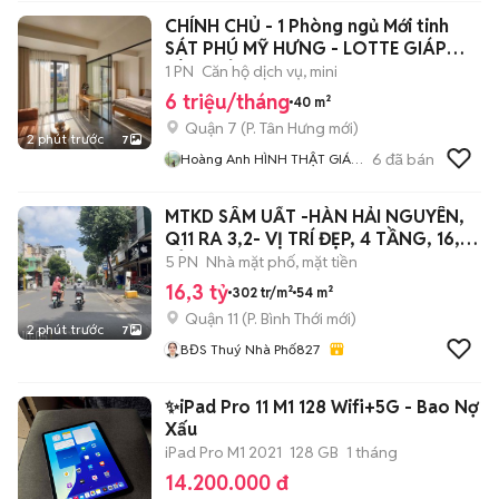
CHÍNH CHỦ - 1 Phòng ngủ Mới tinh
SÁT PHÚ MỸ HƯNG - LOTTE GIÁP
KÊNH TẺ
1 PN
Căn hộ dịch vụ, mini
6 triệu/tháng
40 m²
Quận 7
(
P. Tân Hưng
mới)
2 phút trước
7
6
đã bán
Hoàng Anh HÌNH THẬT GIÁ
THẬT
MTKD SÂM UẤT -HÀN HẢI NGUYÊN,
Q11 RA 3,2- VỊ TRÍ ĐẸP, 4 TẦNG, 16,3
TỶ
5 PN
Nhà mặt phố, mặt tiền
16,3 tỷ
302 tr/m²
54 m²
Quận 11
(
P. Bình Thới
mới)
2 phút trước
7
BĐS Thuý Nhà Phố827
✨iPad Pro 11 M1 128 Wifi+5G - Bao Nợ
Xấu
iPad Pro M1 2021
128 GB
1 tháng
14.200.000 đ