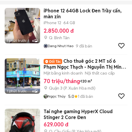
iPhone 12 64GB Lock Đen Trầy cấn,
màn zin
iPhone 12
64 GB
2.850.000 đ
Q. Bình Tân
1 phút trước
6
9
đã bán
Dang Nhut Hao
Cho thuê góc 2 MT số 6
Phạm Ngọc Thạch - Nguyễn Thị Minh
Khai, Quận 3
Mặt bằng kinh doanh
Nội thất cao cấp
70 triệu/tháng
120 m²
Quận 3
(
P. Xuân Hòa
mới)
1 phút trước
6
5.0
1
đã bán
Ngọc Thúy
Tai nghe gaming HyperX Cloud
Stinger 2 Core Đen
629.000 đ
Q. Cầu Giấy
(
P. Yên Hòa
mới)