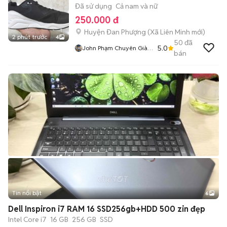
Đã sử dụng
Cả nam và nữ
250.000 đ
Huyện Đan Phượng
(
Xã Liên Minh
mới)
2 phút trước
4
50
đã
5.0
John Phạm Chuyên Giày
bán
2hand
Tin nổi bật
6
+
2
Dell Inspiron i7 RAM 16 SSD256gb+HDD 500 zin đẹp
Intel Core i7
16 GB
256 GB
SSD