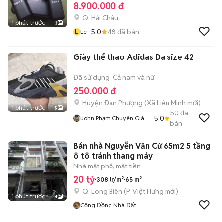
8.900.000 đ
Q. Hải Châu
1 phút trước
3
L
5.0
48
đã bán
Le
Giày thể thao Adidas Da size 42
Đã sử dụng
Cả nam và nữ
250.000 đ
Huyện Đan Phượng
(
Xã Liên Minh
mới)
1 phút trước
5
50
đã
5.0
John Phạm Chuyên Giày
bán
2hand
Bán nhà Nguyễn Văn Cừ 65m2 5 tầng
ô tô tránh thang máy
Nhà mặt phố, mặt tiền
20 tỷ
308 tr/m²
65 m²
Q. Long Biên
(
P. Việt Hưng
mới)
1 phút trước
4
Cộng Đồng Nhà Đất