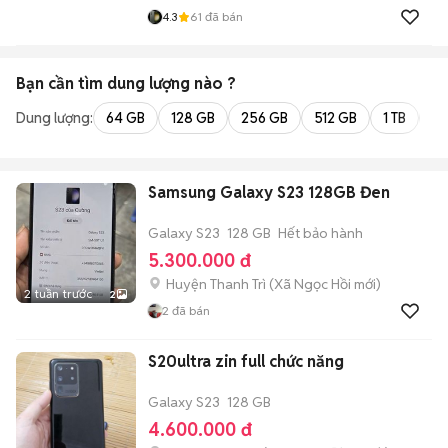
4.3
61
đã bán
Bạn cần tìm
dung lượng
nào ?
Dung lượng:
64 GB
128 GB
256 GB
512 GB
1 TB
2 
Samsung Galaxy S23 128GB Đen
Galaxy S23
128 GB
Hết bảo hành
5.300.000 đ
Huyện Thanh Trì
(
Xã Ngọc Hồi
mới)
2 tuần trước
2
2
đã bán
S20ultra zin full chức năng
Galaxy S23
128 GB
4.600.000 đ