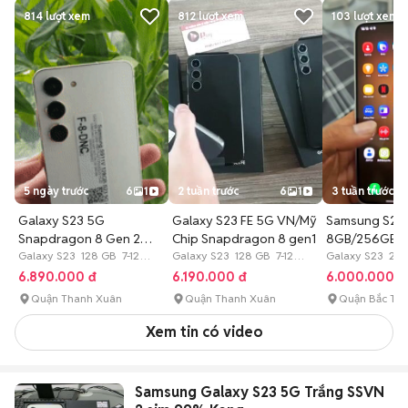
814
lượt xem
812
lượt xem
103
lượt xem
5 ngày trước
6
1
2 tuần trước
6
1
3 tuần trước
Galaxy S23 5G
Galaxy S23 FE 5G VN/Mỹ
Samsung S23
Snapdragon 8 Gen 2
Chip Snapdragon 8 gen1
8GB/256GB Tr
Mỹ/Hàn có trả góp
Galaxy S23 128 GB 7-12
Galaxy S23 128 GB 7-12
New
Galaxy S23 25
tháng
tháng
6.890.000 đ
6.190.000 đ
6.000.000 đ
Quận Thanh Xuân
Quận Thanh Xuân
Quận Bắc Từ 
Xem tin có video
Samsung Galaxy S23 5G Trắng SSVN