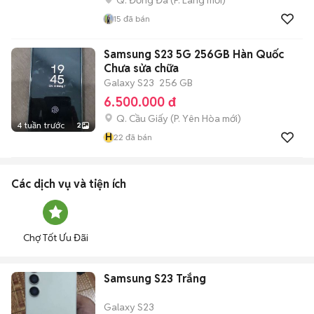
15
đã bán
Samsung S23 5G 256GB Hàn Quốc
Chưa sửa chữa
Galaxy S23
256 GB
6.500.000 đ
Q. Cầu Giấy
(
P. Yên Hòa
mới)
4 tuần trước
2
H
22
đã bán
Các dịch vụ và tiện ích
Chợ Tốt Ưu Đãi
Samsung S23 Trắng
Galaxy S23