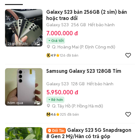
Galaxy S23 bản 256GB (2 sim) bán
hoặc trao đổi
Galaxy S23
256 GB
Hết bảo hành
7.000.000 đ
Giá tốt
21 giờ trước
3
Q. Hoàng Mai
(
P. Định Công
mới)
K
4.9
126
đã bán
Samsung Galaxy S23 128GB Tím
Galaxy S23
128 GB
Hết bảo hành
5.950.000 đ
Rẻ hơn
hôm qua
6
Q. Tây Hồ
(
P. Hồng Hà
mới)
M
4.6
325
đã bán
Galaxy S23 5G Snapdragon
8 Gen 2 Mỹ/Hàn có trả góp