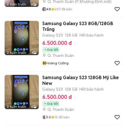
Q. Thanh Xuân
(
P. Khương Đình
mới)
2 tuần trước
6
4.8
207
đã bán
Samsung Galaxy S23 8GB/128GB
Trắng
Galaxy S23
128 GB
Hết bảo hành
6.500.000 đ
Giá tốt
2 tuần trước
4
Q. Thanh Xuân
H
Hoàng Cường
Samsung Galaxy S23 128GB Mỹ Like
New
Galaxy S23
128 GB
Hết bảo hành
6.500.000 đ
Giá tốt
2 tuần trước
6
Q. Thanh Xuân
5.0
12
đã bán