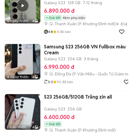
Galaxy S23
128 GB
7-12 tháng
6.890.000 đ
Giá tốt
Kèm phụ kiện
5 ngày trước
6
Q. Thanh Xuân
(
P. Khương Đình
mới)
814
4.8
4
đã bán
Samsung S23 256GB VN Fullbox màu
Cream
Galaxy S23
256 GB
3 tháng
6.990.000 đ
Q. Đống Đa
(
P. Văn Miếu - Quốc Tử Giám
mới)
6 ngày trước
6
5.0
92
đã bán
S23 256GB/512GB Trắng zin all
Galaxy S23
256 GB
6.600.000 đ
Giá tốt
1 tuần trước
6
Q. Thanh Xuân
(
P. Khương Đình
mới)