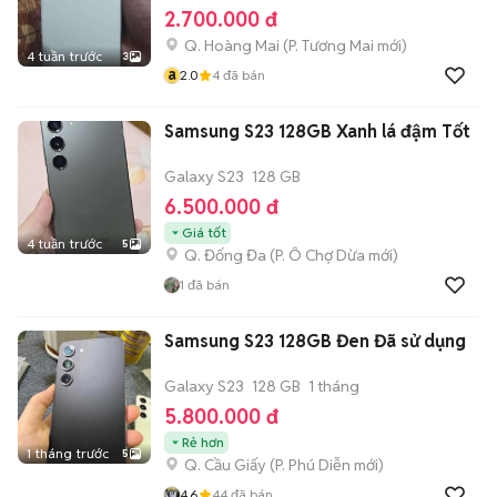
2.700.000 đ
Q. Hoàng Mai
(
P. Tương Mai
mới)
4 tuần trước
3
a
2.0
4
đã bán
Samsung S23 128GB Xanh lá đậm Tốt
Galaxy S23
128 GB
6.500.000 đ
Giá tốt
4 tuần trước
5
Q. Đống Đa
(
P. Ô Chợ Dừa
mới)
1
đã bán
Samsung S23 128GB Đen Đã sử dụng
Galaxy S23
128 GB
1 tháng
5.800.000 đ
Rẻ hơn
1 tháng trước
5
Q. Cầu Giấy
(
P. Phú Diễn
mới)
4.6
44
đã bán