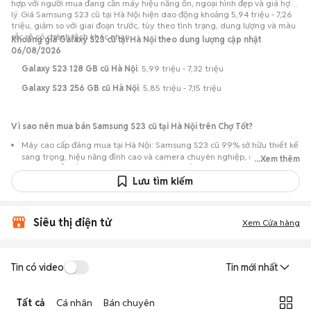
hợp với người mua đang cần máy hiệu năng ổn, ngoại hình đẹp và giá hợp
lý. Giá Samsung S23 cũ tại Hà Nội hiện dao động khoảng 5,94 triệu - 7,26
triệu, giảm so với giai đoạn trước, tùy theo tình trạng, dung lượng và màu
sắc sẽ có chênh lệch khác nhau.
Khoảng giá Galaxy S23 cũ tại Hà Nội theo dung lượng cập nhật
06/08/2026
Galaxy S23 128 GB cũ Hà Nội
: 5,99 triệu - 7,32 triệu
Galaxy S23 256 GB cũ Hà Nội
: 5,85 triệu - 7,15 triệu
Vì sao nên mua bán Samsung S23 cũ tại Hà Nội trên Chợ Tốt?
Máy cao cấp đáng mua tại Hà Nội: Samsung S23 cũ 99% sở hữu thiết kế
sang trọng, hiệu năng đỉnh cao và camera chuyên nghiệp, nhưng có
...Xem thêm
mức giá dễ tiếp cận hơn so với khi mới ra mắt.
Lưu tìm kiếm
Nguồn lựa chọn phong phú: Hơn 62 tin đăng tại Hà Nội, tập trung nhiều
máy chất lượng ổn định giúp bạn dễ dàng tìm được sản phẩm ưng ý.
Chủ động kiểm tra máy: Dễ dàng hẹn gặp người bán để kiểm tra ngoại
Siêu thị điện tử
Xem Cửa hàng
hình, màn hình và các chức năng của máy trước khi mua.
Mua bán nhanh chóng: Giao dịch trực tiếp tại Hà Nội, ít thủ tục, có thể
chốt nhanh khi cả hai bên đồng ý về mức giá.
Tin có video
Tin mới nhất
Tất cả
Cá nhân
Bán chuyên