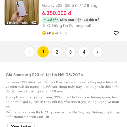
Galaxy S23
128 GB
7-12 tháng
6.350.000 đ
Giá tốt
Kèm phụ kiện
Có đổi trả
1 tháng trước
4
Q. Đống Đa
(
P. Láng
mới)
4.0
41
đã bán
1
2
3
4
Giá Samsung S23 cũ tại Hà Nội 08/2026
Samsung S23 được biết đến với thiết kế sang trọng, công nghệ hiện đại
và hiệu suất ấn tượng. Tại Hà Nội, dòng máy này luôn được săn đón nhờ
độ bền cao và trải nghiệm mượt mà.
Trong tháng 08, giá Samsung S23 cũ tại Hà Nội có xu hướng giảm, tuy
nhiên mức giá cụ thể sẽ thay đổi tuỳ vào tình trạng, dung lượng và màu
sắc.
Để theo dõi giá và thị trường mua bán tại Hà Nội, hãy thường xuyên cập
nhật thông tin trên Chợ Tốt.
Xem thêm
Giá Samsung Galaxy S23 cũ ở các quận huyện phổ biến của Hà Nội