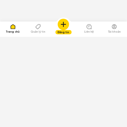
Trang chủ
Quản lý tin
Liên hệ
Tài khoản
Đăng tin
109.000 Bình chọn
Tải ứng dụng Chợ Tốt
Về Chợ Tốt
Quy chế sàn
Chính sách bảo mật
Giải quyết tranh chấp
CÔNG TY TNHH CHỢ TỐT - Người đại diện theo pháp luật:
Nguyễn Trọng Tấn; GPDKKD: 0312120782 do Sở KH & ĐT TP.HCM cấp ngày
11/01/2013;