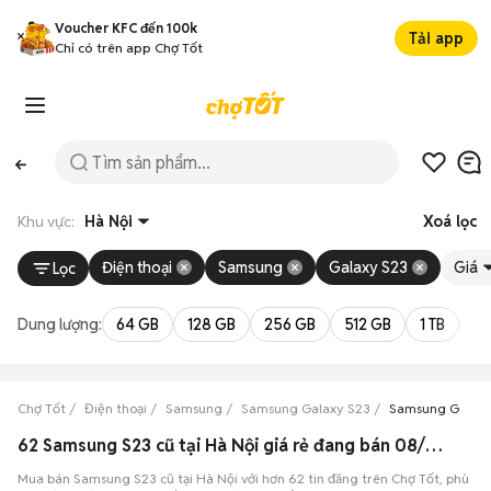
Voucher KFC đến 100k
Tải app
Chỉ có trên app Chợ Tốt
Khu vực:
Hà Nội
Xoá lọc
Điện thoại
Samsung
Galaxy S23
Giá
Lọc
Dung lượng:
64 GB
128 GB
256 GB
512 GB
1 TB
2 
Chợ Tốt
Điện thoại
Samsung
Samsung Galaxy S23
Samsung Galaxy
62 Samsung S23 cũ tại Hà Nội giá rẻ đang bán 08/2026
Mua bán Samsung S23 cũ tại Hà Nội với hơn 62 tin đăng trên Chợ Tốt, phù