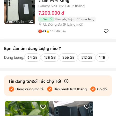
2 sim 99% Keng
Galaxy S23
128 GB
2 tháng
7.200.000 đ
Giá tốt
Kèm phụ kiện
Có quà tặng
3 tuần trước
5
Q. Đống Đa
(
P. Láng
mới)
4.9
664
đã bán
Bạn cần tìm
dung lượng
nào ?
Dung lượng:
64 GB
128 GB
256 GB
512 GB
1 TB
2 
Tin đăng từ Đối Tác Chợ Tốt
Hàng đúng mô tả
Bảo hành từ 3 tháng
Có đổi trả