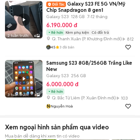
Galaxy S23 FE 5G VN/Mỹ
Chip Snapdragon 8 gen1
Galaxy S23
128 GB
7-12 tháng
6.190.000 đ
Rẻ hơn
Kèm phụ kiện
Có đổi trả
2 tuần trước
6
Q. Thanh Xuân
(
P. Khương Đình
mới)
812
4.5
3
đã bán
Samsung S23 8GB/256GB Trắng Like
New
Galaxy S23
256 GB
6.000.000 đ
Rẻ hơn
3 tuần trước
2
Q. Bắc Từ Liêm
(
P. Xuân Đỉnh
mới)
103
N
Nguyễn Hoà
Xem ngoại hình sản phẩm qua video
Mua bán dễ dàng khi xem tin có video