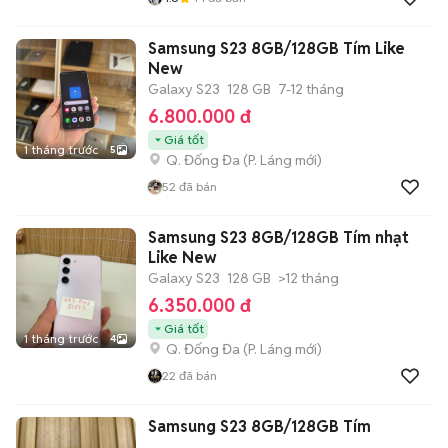
Samsung S23 8GB/128GB Tím Like
New
Galaxy S23
128 GB
7-12 tháng
6.800.000 đ
Giá tốt
1 tháng trước
5
Q. Đống Đa
(
P. Láng
mới)
52
đã bán
Samsung S23 8GB/128GB Tím nhạt
Like New
Galaxy S23
128 GB
>12 tháng
6.350.000 đ
Giá tốt
1 tháng trước
4
Q. Đống Đa
(
P. Láng
mới)
22
đã bán
Samsung S23 8GB/128GB Tím