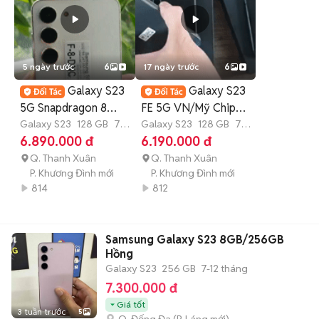
5 ngày trước
6
17 ngày trước
6
Galaxy S23
Galaxy S23
5G Snapdragon 8
FE 5G VN/Mỹ Chip
Gen 2 Mỹ/Hàn có trả
Galaxy S23
128 GB
7-
Snapdragon 8 gen1
Galaxy S23
128 GB
7-
12 tháng
12 tháng
6.890.000 đ
6.190.000 đ
góp
Q. Thanh Xuân
Q. Thanh Xuân
P. Khương Đình mới
P. Khương Đình mới
814
812
Samsung Galaxy S23 8GB/256GB
Hồng
Galaxy S23
256 GB
7-12 tháng
7.300.000 đ
Giá tốt
3 tuần trước
5
Q. Đống Đa
(
P. Láng
mới)