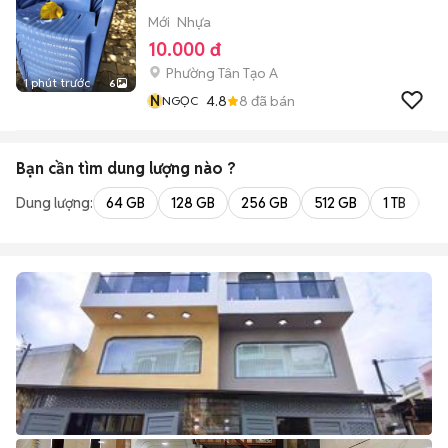
Mới
Nhựa
10.000 đ
Phường Tân Tạo A
1 phút trước
6
N
4.8
8
đã bán
NGỌC
Bạn cần tìm
dung lượng
nào ?
Dung lượng:
64 GB
128 GB
256 GB
512 GB
1 TB
2 