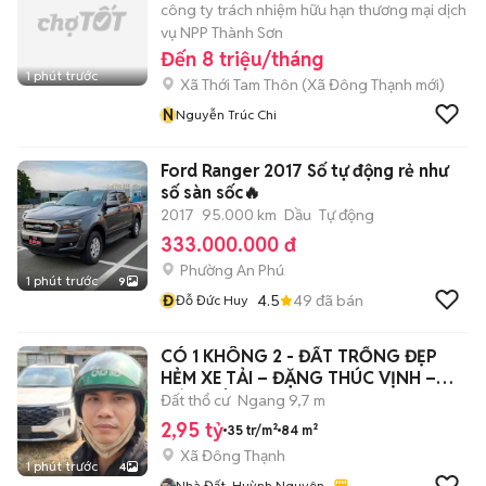
công ty trách nhiệm hữu hạn thương mại dịch
vụ NPP Thành Sơn
Đến 8 triệu/tháng
1 phút trước
Xã Thới Tam Thôn
(
Xã Đông Thạnh
mới)
N
Nguyễn Trúc Chi
Ford Ranger 2017 Số tự động rẻ như
số sàn sốc🔥
2017
95.000 km
Dầu
Tự động
333.000.000 đ
Phường An Phú
1 phút trước
9
Đ
4.5
49
đã bán
Đỗ Đức Huy
CÓ 1 KHÔNG 2 - ĐẤT TRỐNG ĐẸP
HẺM XE TẢI – ĐẶNG THÚC VỊNH –
HÓC MÔN
Đất thổ cư
Ngang 9,7 m
2,95 tỷ
35 tr/m²
84 m²
Xã Đông Thạnh
1 phút trước
4
Nhà Đất_Huỳnh Nguyên