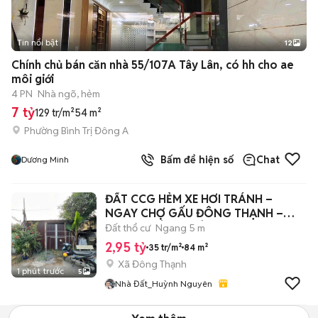
Tin nổi bật
12
+
2
Chính chủ bán căn nhà 55/107A Tây Lân, có hh cho ae
môi giới
4 PN
Nhà ngõ, hẻm
7 tỷ
129 tr/m²
54 m²
Phường Bình Trị Đông A
Bấm để hiện số
Chat
Dương Minh
ĐẤT CCG HẺM XE HƠI TRÁNH –
NGAY CHỢ GẤU ĐÔNG THẠNH –
84M2– CHỈ 2.95 TỶ
Đất thổ cư
Ngang 5 m
2,95 tỷ
35 tr/m²
84 m²
Xã Đông Thạnh
1 phút trước
5
Nhà Đất_Huỳnh Nguyên