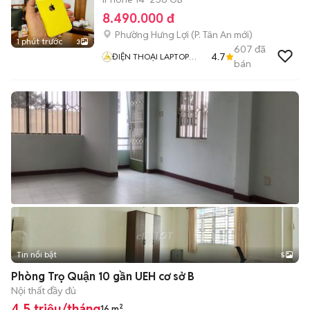
8.490.000 đ
Phường Hưng Lợi
(
P. Tân An
mới)
1 phút trước
3
607
đã
4.7
ĐIỆN THOẠI LAPTOP
bán
ANH HUY
Tin nổi bật
5
Phòng Trọ Quận 10 gần UEH cơ sở B
Nội thất đầy đủ
4,5 triệu/tháng
16 m²