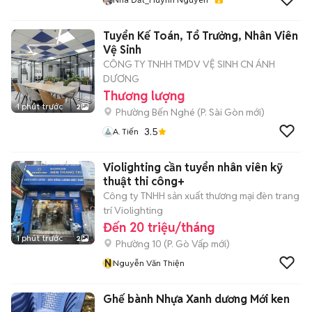
Tuyển Kế Toán, Tổ Trưởng, Nhân Viên
Vệ Sinh
CÔNG TY TNHH TMDV VỆ SINH CN ÁNH
DƯƠNG
Thương lượng
1 phút trước
2
Phường Bến Nghé
(
P. Sài Gòn
mới)
3.5
A. Tiến
Violighting cần tuyển nhân viên kỹ
thuật thi công+
Công ty TNHH sản xuất thương mại đèn trang
trí Violighting
Đến 20 triệu/tháng
1 phút trước
2
Phường 10
(
P. Gò Vấp
mới)
N
Nguyễn Văn Thiện
Ghế bành Nhựa Xanh dương Mới ken