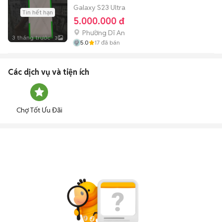
Galaxy S23 Ultra
Tin hết hạn
5.000.000 đ
Phường Dĩ An
3 tháng trước
3
5.0
17
đã bán
Các dịch vụ và tiện ích
Chợ Tốt Ưu Đãi