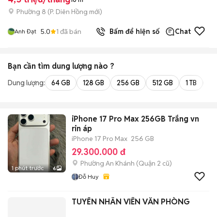
Phường 8
(
P. Diên Hồng
mới)
5.0
1
đã bán
Bấm để hiện số
Chat
Anh Đạt
Bạn cần tìm
dung lượng
nào ?
Dung lượng:
64 GB
128 GB
256 GB
512 GB
1 TB
2 
iPhone 17 Pro Max 256GB Trắng vn
rin áp
iPhone 17 Pro Max
256 GB
29.300.000 đ
Phường An Khánh (Quận 2 cũ)
1 phút trước
6
Đỗ Huy
TUYỂN NHÂN VIÊN VĂN PHÒNG