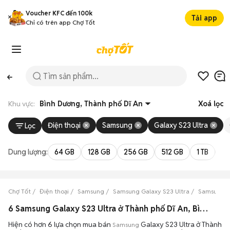
Voucher KFC đến 100k
Tải app
Chỉ có trên app Chợ Tốt
Khu vực:
Bình Dương, Thành phố Dĩ An
Xoá lọc
Điện thoại
Samsung
Galaxy S23 Ultra
Lọc
Dung lượng:
64 GB
128 GB
256 GB
512 GB
1 TB
2 
Chợ Tốt
Điện thoại
Samsung
Samsung Galaxy S23 Ultra
Samsung Ga
6 Samsung Galaxy S23 Ultra ở Thành phố Dĩ An, Bình Dương máy bền đẹp đang bán 08/2026
Hiện có hơn 6 lựa chọn mua bán
Galaxy S23 Ultra ở Thành
Samsung