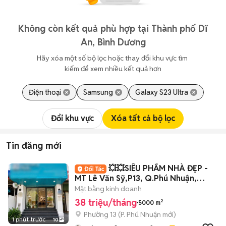
Không còn kết quả phù hợp tại Thành phố Dĩ
An, Bình Dương
Hãy xóa một số bộ lọc hoặc thay đổi khu vực tìm 
kiếm để xem nhiều kết quả hơn
Điện thoại
Samsung
Galaxy S23 Ultra
Đổi khu vực
Xóa tất cả bộ lọc
Tin đăng mới
💥💥SIÊU PHẨM NHÀ ĐẸP -
MT Lê Văn Sỹ,P13, Q.Phú Nhuận,
5x30m
Mặt bằng kinh doanh
38 triệu/tháng
5000 m²
Phường 13
(
P. Phú Nhuận
mới)
1 phút trước
10