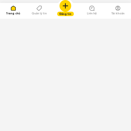
Trang chủ
Quản lý tin
Liên hệ
Tài khoản
Đăng tin
109.000 Bình chọn
Tải ứng dụng Chợ Tốt
Về Chợ Tốt
Quy chế sàn
Chính sách bảo mật
Giải quyết tranh chấp
CÔNG TY TNHH CHỢ TỐT - Người đại diện theo pháp luật:
Nguyễn Trọng Tấn; GPDKKD: 0312120782 do Sở KH & ĐT TP.HCM cấp ngày
11/01/2013;
GPMXH: 185/GP-BTTTT do Bộ Thông tin và Truyền thông
cấp ngày 09/07/2024 - Chịu trách nhiệm
nội dung: Trần Hoàng Ly.
Chính sách sử dụng
Địa chỉ: Tầng 18, Toà nhà UOA, Số 6 đường Tân Trào, Phường Tân Mỹ,