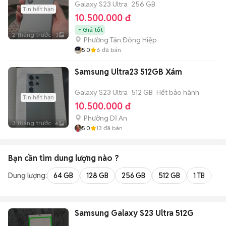
Galaxy S23 Ultra
256 GB
Tin hết hạn
10.500.000 đ
Giá tốt
2 tháng trước
3
Phường Tân Đông Hiệp
5.0
6
đã bán
Samsung Ultra23 512GB Xám
Galaxy S23 Ultra
512 GB
Hết bảo hành
Tin hết hạn
10.500.000 đ
Phường Dĩ An
3 tháng trước
6
5.0
13
đã bán
Bạn cần tìm
dung lượng
nào ?
Dung lượng:
64 GB
128 GB
256 GB
512 GB
1 TB
2 
Samsung Galaxy S23 Ultra 512G