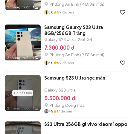
Phường An Bình
(
P. Dĩ An
mới)
2 tháng trước
5
j
5.0
59
đã bán
Samsung Galaxy S23 Ultra
8GB/256GB Trắng
Galaxy S23 Ultra
256 GB
7.300.000 đ
Phường An Bình
(
P. Dĩ An
mới)
2 tháng trước
5
j
5.0
59
đã bán
Samsung S23 Ultra sọc màn
Galaxy S23 Ultra
Tin hết hạn
5.500.000 đ
Phường Đông Hòa
2 tháng trước
2
4.5
17
đã bán
S23 Ultra 256GB gl vivo xiaomi oppo