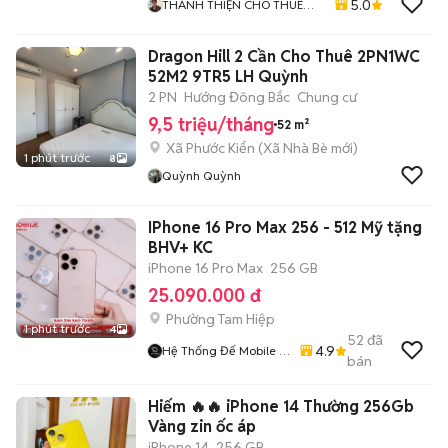
5.0
THÁNH THIỆN CHO THUÊ
NHÀ
Dragon Hill 2 Cần Cho Thuê 2PN1WC
52M2 9TR5 LH Quỳnh
2 PN
Hướng Đông Bắc
Chung cư
9,5 triệu/tháng
52 m²
Xã Phước Kiển
(
Xã Nhà Bè
mới)
1 phút trước
8
Quỳnh Quỳnh
IPhone 16 Pro Max 256 - 512 Mỹ tặng
BHV+ KC
iPhone 16 Pro Max
256 GB
25.090.000 đ
Phường Tam Hiệp
1 phút trước
4
52
đã
4.9
Hệ Thống Đế Mobile -
bán
Demobile.vn
Hiếm 🔥🔥 iPhone 14 Thường 256Gb
Vàng zin ốc áp
iPhone 14
256 GB