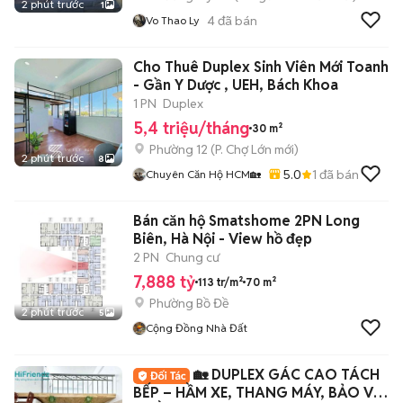
2 phút trước
1
4
đã bán
Vo Thao Ly
Cho Thuê Duplex Sinh Viên Mới Toanh
- Gần Y Dược , UEH, Bách Khoa
1 PN
Duplex
5,4 triệu/tháng
30 m²
Phường 12
(
P. Chợ Lớn
mới)
2 phút trước
8
5.0
1
đã bán
Chuyên Căn Hộ HCM🏡
Bán căn hộ Smatshome 2PN Long
Biên, Hà Nội - View hồ đẹp
2 PN
Chung cư
7,888 tỷ
113 tr/m²
70 m²
Phường Bồ Đề
2 phút trước
5
Cộng Đồng Nhà Đất
🏡 DUPLEX GÁC CAO TÁCH
BẾP – HẦM XE, THANG MÁY, BẢO VỆ