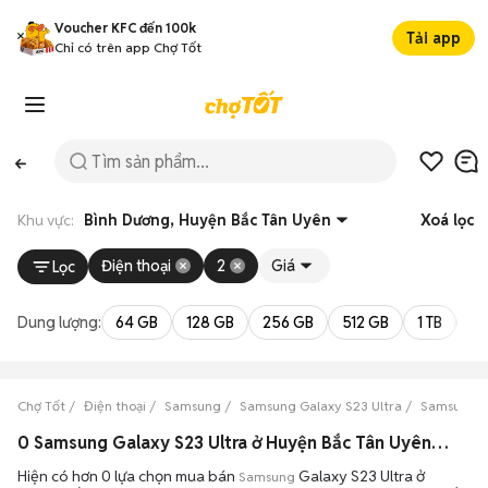
Voucher KFC đến 100k
Tải app
Chỉ có trên app Chợ Tốt
Khu vực:
Bình Dương, Huyện Bắc Tân Uyên
Xoá lọc
Điện thoại
2
Giá
Lọc
Dung lượng:
64 GB
128 GB
256 GB
512 GB
1 TB
2 
Chợ Tốt
Điện thoại
Samsung
Samsung Galaxy S23 Ultra
Samsung Ga
0 Samsung Galaxy S23 Ultra ở Huyện Bắc Tân Uyên, Bình Dương máy bền đẹp đang bán 08/2026
Hiện có hơn 0 lựa chọn mua bán
Galaxy S23 Ultra ở
Samsung