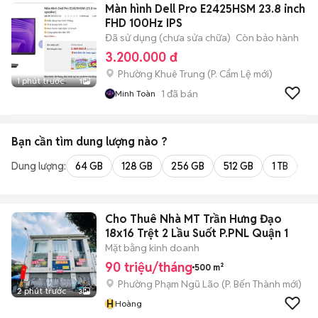
Màn hình Dell Pro E2425HSM 23.8 inch
FHD 100Hz IPS
Đã sử dụng (chưa sửa chữa)
Còn bảo hành
3.200.000 đ
Phường Khuê Trung
(
P. Cẩm Lệ
mới)
1 phút trước
1
1
đã bán
Minh Toàn
Bạn cần tìm
dung lượng
nào ?
Dung lượng:
64 GB
128 GB
256 GB
512 GB
1 TB
2 
Cho Thuê Nhà MT Trần Hưng Đạo
18x16 Trệt 2 Lầu Suốt P.PNL Quận 1
Mặt bằng kinh doanh
90 triệu/tháng
500 m²
Phường Phạm Ngũ Lão
(
P. Bến Thành
mới)
2 phút trước
3
H
Hoàng