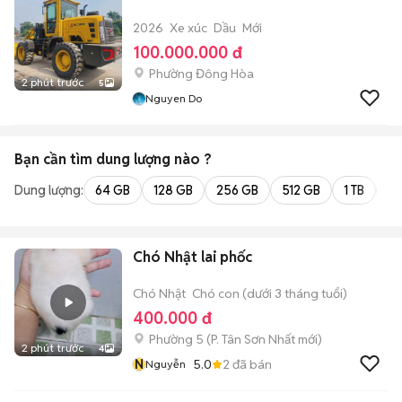
2026
Xe xúc
Dầu
Mới
100.000.000 đ
Phường Đông Hòa
2 phút trước
5
Nguyen Do
Bạn cần tìm
dung lượng
nào ?
Dung lượng:
64 GB
128 GB
256 GB
512 GB
1 TB
2 
Chó Nhật lai phốc
Chó Nhật
Chó con (dưới 3 tháng tuổi)
400.000 đ
Phường 5
(
P. Tân Sơn Nhất
mới)
2 phút trước
4
N
5.0
2
đã bán
Nguyễn