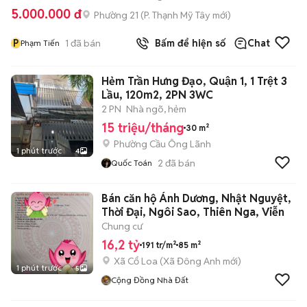
5.000.000 đ
Phường 21
(
P. Thạnh Mỹ Tây
mới)
P
1
đã bán
Bấm để hiện số
Chat
Phạm Tiến
Hẻm Trần Hưng Đạo, Quận 1, 1 Trệt 3
Lầu, 120m2, 2PN 3WC
2 PN
Nhà ngõ, hẻm
15 triệu/tháng
30 m²
Phường Cầu Ông Lãnh
1 phút trước
4
2
đã bán
Quốc Toán
Bán căn hộ Ánh Dương, Nhật Nguyệt,
Thời Đại, Ngôi Sao, Thiên Nga, Viễn
Chung cư
16,2 tỷ
191 tr/m²
85 m²
Xã Cổ Loa
(
Xã Đông Anh
mới)
1 phút trước
5
Cộng Đồng Nhà Đất