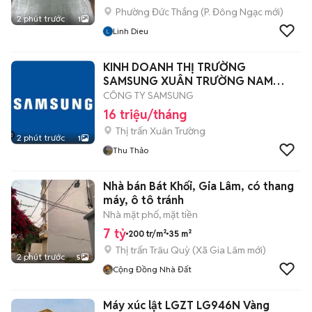
Phường Đức Thắng
(
P. Đông Ngạc
mới)
2 phút trước
1
Linh Dieu
KINH DOANH THỊ TRƯỜNG
SAMSUNG XUÂN TRƯỜNG NAM
ĐỊNH
CÔNG TY SAMSUNG
16 triệu/tháng
Thị trấn Xuân Trường
2 phút trước
1
Thu Thảo
Nhà bán Bát Khối, Gia Lâm, có thang
máy, ô tô tránh
Nhà mặt phố, mặt tiền
7 tỷ
200 tr/m²
35 m²
Thị trấn Trâu Quỳ
(
Xã Gia Lâm
mới)
2 phút trước
5
Cộng Đồng Nhà Đất
Máy xúc lật LGZT LG946N Vàng