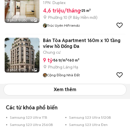
– GẦN VHU & BKU
1 PN
Duplex
4,6 triệu/tháng
25 m²
Phường 10
(
P. Bảy Hiền
mới)
3 phút trước
10
Trúc Uyên HiFriendz
Bán Tòa Apartment 160m x 10 tầng
view hồ Đống Đa
Chung cư
9 tỷ
56 tr/m²
160 m²
Phường Láng Hạ
3 phút trước
5
Cộng Đồng Nhà Đất
Xem thêm
Các từ khóa phổ biến
Samsung S23 Ultra 1TB
Samsung S23 Ultra 512GB
Samsung S23 Ultra 256GB
Samsung S23 Ultra Đen