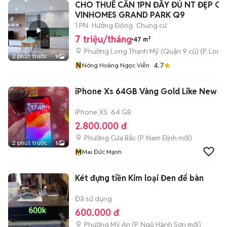
CHO THUÊ CĂN 1PN ĐẦY ĐỦ NT ĐẸP C
VINHOMES GRAND PARK Q9
1 PN
Hướng Đông
Chung cư
7 triệu/tháng
47 m²
Phường Long Thạnh Mỹ (Quận 9 cũ)
(
P. Long
2 phút trước
9
N
4.7
Nông Hoàng Ngọc Viễn
iPhone Xs 64GB Vàng Gold Like New
iPhone XS
64 GB
2.800.000 đ
Phường Cửa Bắc
(
P. Nam Định
mới)
2 phút trước
5
M
Mai Đức Mạnh
Két đựng tiền Kim loại Đen để bàn
Đã sử dụng
600.000 đ
Phường Mỹ An
(
P. Ngũ Hành Sơn
mới)