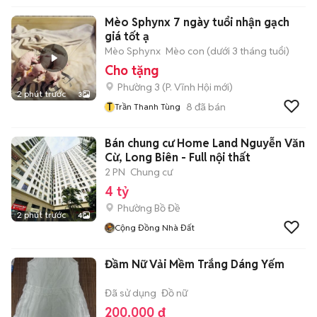
Mèo Sphynx 7 ngày tuổi nhận gạch
giá tốt ạ
Mèo Sphynx
Mèo con (dưới 3 tháng tuổi)
Cho tặng
Phường 3
(
P. Vĩnh Hội
mới)
2 phút trước
3
T
8
đã bán
Trần Thanh Tùng
Bán chung cư Home Land Nguyễn Văn
Cừ, Long Biên - Full nội thất
2 PN
Chung cư
4 tỷ
Phường Bồ Đề
2 phút trước
4
Cộng Đồng Nhà Đất
Đầm Nữ Vải Mềm Trắng Dáng Yếm
Đã sử dụng
Đồ nữ
200.000 đ