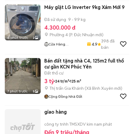
Máy giặt LG Inverter 9kg Xám Mới 9
Đã sử dụng
9 - 9.9 kg
4.300.000 đ
Phường 4
(
P. Đức Nhuận
mới)
6 phút trước
2
398
đã
4.9
Cửa Hàng
bán
Huynhvanthanh
Bán đất tặng nhà C4, 125m2 full thổ
cư gần KCN Phúc Yên
Đất thổ cư
3 tỷ
24 tr/m²
125 m²
Thị trấn Gia Khánh
(
Xã Bình Xuyên
mới)
7 phút trước
5
Cộng Đồng Nhà Đất
giao hàng
công ty tnhh TMSXDV kim nam phát
Đến 9 triệu/tháng