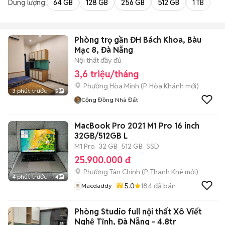
Dung lượng:
64 GB
128 GB
256 GB
512 GB
1 TB
2 
Phòng trọ gần ĐH Bách Khoa, Bàu
Mạc 8, Đà Nẵng
Nội thất đầy đủ
3,6 triệu/tháng
Phường Hòa Minh
(
P. Hòa Khánh
mới)
3 phút trước
5
Cộng Đồng Nhà Đất
MacBook Pro 2021 M1 Pro 16 inch
32GB/512GB L
M1 Pro
32 GB
512 GB
SSD
25.900.000 đ
Phường Tân Chính
(
P. Thanh Khê
mới)
4 phút trước
4
5.0
184
đã bán
Macdaddy
Phòng Studio full nội thất Xô Viết
Nghệ Tĩnh, Đà Nẵng - 4.8tr