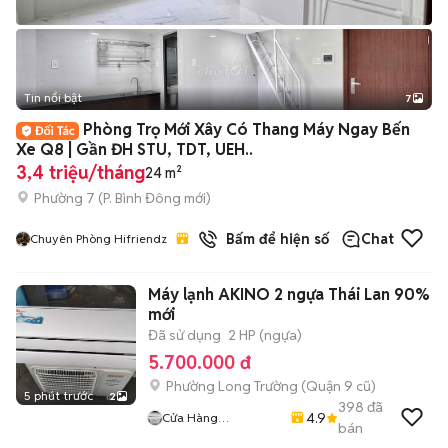
Tin nổi bật
7
+
2
Phòng Trọ Mới Xây Có Thang Máy Ngay Bến
Xe Q8 | Gần ĐH STU, TDT, UEH..
3,4 triệu/tháng
24 m²
Phường 7
(
P. Bình Đông
mới)
Bấm để hiện số
Chat
Chuyên Phòng Hifriendz
Máy lạnh AKINO 2 ngựa Thái Lan 90%
mới
Đã sử dụng
2 HP (ngựa)
5.700.000 đ
Phường Long Trường (Quận 9 cũ)
5 phút trước
2
398
đã
4.9
Cửa Hàng
bán
Huynhvanthanh