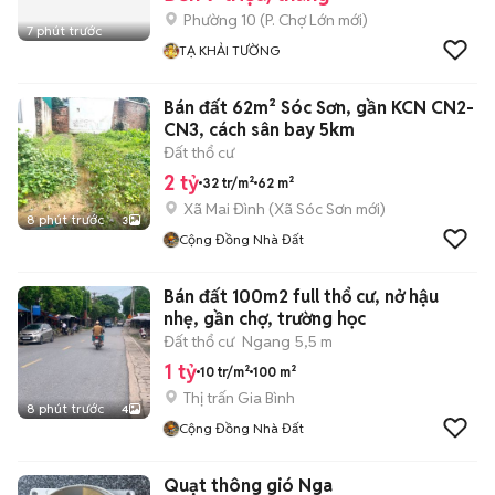
Phường 10
(
P. Chợ Lớn
mới)
7 phút trước
TẠ KHẢI TƯỜNG
Bán đất 62m² Sóc Sơn, gần KCN CN2-
CN3, cách sân bay 5km
Đất thổ cư
2 tỷ
32 tr/m²
62 m²
Xã Mai Đình
(
Xã Sóc Sơn
mới)
8 phút trước
3
Cộng Đồng Nhà Đất
Bán đất 100m2 full thổ cư, nở hậu
nhẹ, gần chợ, trường học
Đất thổ cư
Ngang 5,5 m
1 tỷ
10 tr/m²
100 m²
Thị trấn Gia Bình
8 phút trước
4
Cộng Đồng Nhà Đất
Quạt thông gió Nga