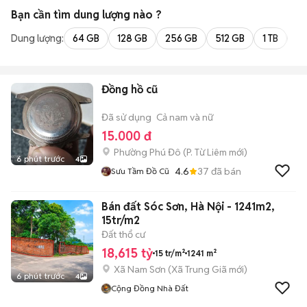
Bạn cần tìm
dung lượng
nào ?
Dung lượng:
64 GB
128 GB
256 GB
512 GB
1 TB
2 
Đồng hồ cũ
Đã sử dụng
Cả nam và nữ
15.000 đ
Phường Phú Đô
(
P. Từ Liêm
mới)
6 phút trước
4
4.6
37
đã bán
Sưu Tầm Đồ Cũ
Bán đất Sóc Sơn, Hà Nội - 1241m2,
15tr/m2
Đất thổ cư
18,615 tỷ
15 tr/m²
1241 m²
Xã Nam Sơn
(
Xã Trung Giã
mới)
6 phút trước
4
Cộng Đồng Nhà Đất