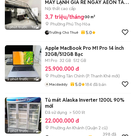
MÁY LẠNH GIÁ RẺ NGAY AEON TÂN
PHÚ - ĐẠI HỌC 💥
Nội thất cao cấp
3,7 triệu/tháng
30 m²
Phường Phú Thọ Hòa
1 phút trước
12
5.0
Trường Cho Thuê
Apple MacBook Pro M1 Pro 14 inch
32GB/512GB Bạc
M1 Pro
32 GB
512 GB
25.900.000 đ
Phường Tân Chính
(
P. Thanh Khê
mới)
2 phút trước
3
5.0
184
đã bán
Macdaddy
Tủ mát Alaska Inverter 1200L 90%
mới
Đã sử dụng
> 500 lít
22.000.000 đ
Phường An Khánh (Quận 2 cũ)
2 phút trước
2
398
đã