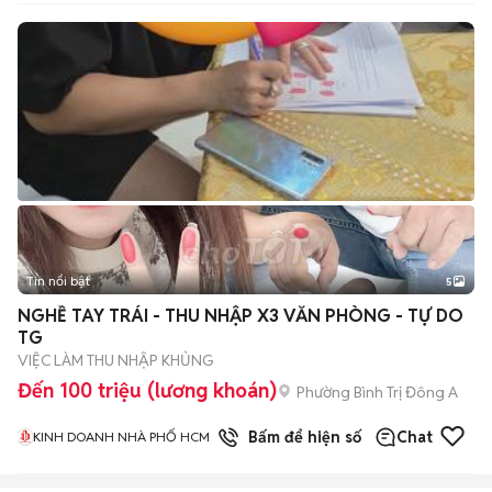
Tin nổi bật
5
NGHỀ TAY TRÁI - THU NHẬP X3 VĂN PHÒNG - TỰ DO
TG
VIỆC LÀM THU NHẬP KHỦNG
Đến 100 triệu (lương khoán)
Phường Bình Trị Đông A
1
đã bán
Bấm để hiện số
Chat
KINH DOANH NHÀ PHỐ HCM