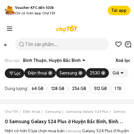
Voucher KFC đến 100k
Tải app
Chỉ có trên app Chợ Tốt
Khu vực:
Bình Thuận, Huyện Bắc Bình
Xoá lọc
Điện thoại
Samsung
2530
Giá
Lọc
Dung lượng:
64 GB
128 GB
256 GB
512 GB
1 TB
2 
Chợ Tốt
Điện thoại
Samsung
Samsung Galaxy S24 Plus
Samsung Gal
0 Samsung Galaxy S24 Plus ở Huyện Bắc Bình, Bình Thuận máy bền đẹp đang bán 08/2026
Hiện có hơn 0 lựa chọn mua bán
Galaxy S24 Plus ở Huyện
Samsung