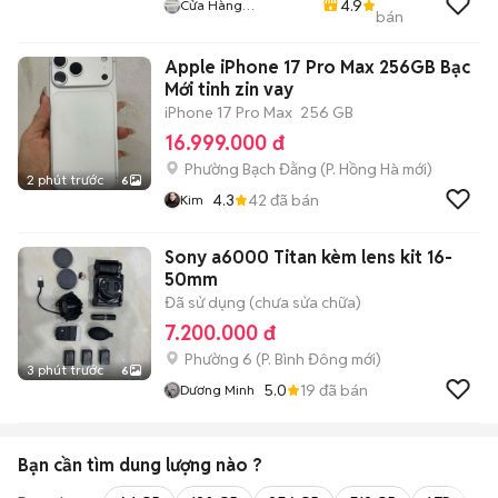
4.9
Cửa Hàng
bán
Huynhvanthanh
Apple iPhone 17 Pro Max 256GB Bạc
Mới tinh zin vay
iPhone 17 Pro Max
256 GB
16.999.000 đ
Phường Bạch Đằng
(
P. Hồng Hà
mới)
2 phút trước
6
4.3
42
đã bán
Kim
Sony a6000 Titan kèm lens kit 16-
50mm
Đã sử dụng (chưa sửa chữa)
7.200.000 đ
Phường 6
(
P. Bình Đông
mới)
3 phút trước
6
5.0
19
đã bán
Dương Minh
Bạn cần tìm
dung lượng
nào ?