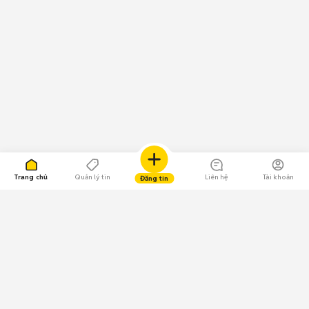
Trang chủ
Quản lý tin
Liên hệ
Tài khoản
Đăng tin
109.000 Bình chọn
Tải ứng dụng Chợ Tốt