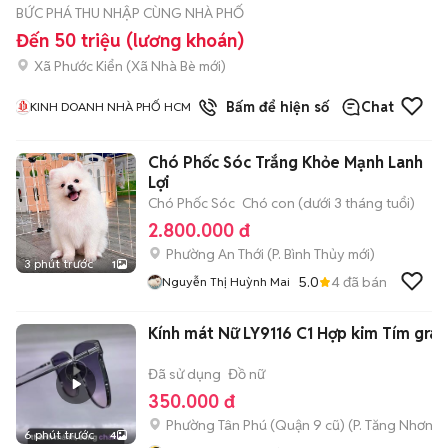
BỨC PHÁ THU NHẬP CÙNG NHÀ PHỐ
Đến 50 triệu (lương khoán)
Xã Phước Kiển
(
Xã Nhà Bè
mới)
1
đã bán
Bấm để hiện số
Chat
KINH DOANH NHÀ PHỐ HCM
Chó Phốc Sóc Trắng Khỏe Mạnh Lanh
Lợi
Chó Phốc Sóc
Chó con (dưới 3 tháng tuổi)
2.800.000 đ
Phường An Thới
(
P. Bình Thủy
mới)
3 phút trước
1
5.0
4
đã bán
Nguyễn Thị Huỳnh Mai
Kính mát Nữ LY9116 C1 Hợp kim Tím grad
Đã sử dụng
Đồ nữ
350.000 đ
Phường Tân Phú (Quận 9 cũ)
(
P. Tăng Nhơn P
6 phút trước
4