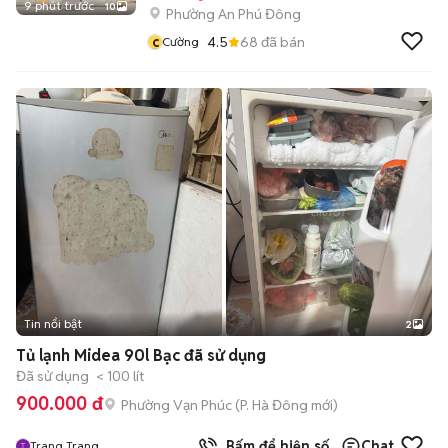
9 phút trước
10
Phường An Phú Đông
c
4.5
68
đã bán
Cường
Tin nổi bật
2
Tủ lạnh Midea 90l Bạc đã sử dụng
Đã sử dụng
< 100 lít
900.000 đ
Phường Vạn Phúc
(
P. Hà Đông
mới)
Bấm để hiện số
Chat
Trang Trang