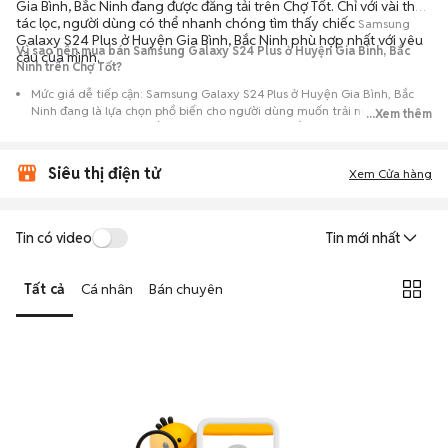
Gia Bình, Bắc Ninh đang được đăng tải trên Chợ Tốt. Chỉ với vài thao
tác lọc, người dùng có thể nhanh chóng tìm thấy chiếc
Samsung
Galaxy S24 Plus ở Huyện Gia Bình, Bắc Ninh phù hợp nhất với yêu
Vì sao nên mua bán Samsung Galaxy S24 Plus ở Huyện Gia Bình, Bắc
cầu của mình.
Ninh trên Chợ Tốt?
Mức giá dễ tiếp cận: Samsung Galaxy S24 Plus ở Huyện Gia Bình, Bắc
Ninh đang là lựa chọn phổ biến cho người dùng muốn trải nghiệm dòng
...Xem thêm
máy này với chi phí thấp hơn so với khi mới ra mắt.
Nguồn cung phong phú: Dễ dàng tìm thấy
Samsung
Galaxy S24 Plus ở
Siêu thị điện tử
Huyện Gia Bình, Bắc Ninh từ nhiều cá nhân muốn lên đời máy, mang
Xem Cửa hàng
đến đa dạng sự lựa chọn về tình trạng bảo hành, hình thức máy và màu
sắc.
Giao dịch minh bạch: Việc gặp gỡ trực tiếp giúp người mua
Tin có video
Tin mới nhất
đánh giá chính xác hiệu năng thực tế của máy so với mô tả trên
tin đăng.
Tất cả
Cá nhân
Bán chuyên
Mua bán linh hoạt: Hai bên có thể chủ động thỏa thuận giá cả và
địa điểm giao nhận, chốt giao dịch nhanh chóng khi đạt được
tiếng nói chung.