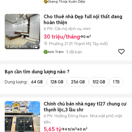
G
Giang Thoại Xuân Diệp
Cho thuê nhà Đẹp full nội thất đang
hoàn thiện
6 PN
Căn hộ dịch vụ, mini
30 triệu/tháng
90 m²
Phường 21
(
P. Thạnh Mỹ Tây
mới)
6 phút trước
12
3
đã bán
Anh Trâm
Bạn cần tìm
dung lượng
nào ?
Dung lượng:
64 GB
128 GB
256 GB
512 GB
1 TB
2 
Chính chủ bán nhà ngay tl27 chung cư
thạnh lộc,3 lầu shr
6 PN
Hướng Đông Nam
Nhà mặt phố, mặt
tiền
5,65 tỷ
94 tr/m²
60 m²