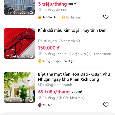
5 triệu/tháng
100 m²
Phường An Phú
13 phút trước
8
16
đã bán
Hà Văn Hinh
Kính đổi màu Kim loại Thủy tinh Đen
Đã sử dụng
Cả nam và nữ
150.000 đ
Phường Tân Phú (Quận 9 cũ)
(
P. Tăng Nhơn P
17 phút trước
6
G
Giang Thoại Xuân Diệp
Biệt thự mặt tiền Hoa Đào- Quận Phú
Nhuận ngay khu Phan Xích Long
Mặt bằng kinh doanh
69 triệu/tháng
1200 m²
Phường 2
(
P. Cầu Kiệu
mới)
18 phút trước
3
Ms Thư