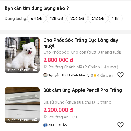
Bạn cần tìm
dung lượng
nào ?
Dung lượng:
64 GB
128 GB
256 GB
512 GB
1 TB
2 
Chó Phốc Sóc Trắng Đực Lông dày
mượt
Chó Phốc Sóc
Chó con (dưới 3 tháng tuổi)
2.800.000 đ
Phường Chánh Mỹ
(
P. Chánh Hiệp
mới)
18 phút trước
1
5.0
4
đã bán
Nguyễn Thị Huỳnh Mai
Bút cảm ứng Apple Pencil Pro Trắng
Đã sử dụng (chưa sửa chữa)
3 tháng
2.200.000 đ
Phường An Cựu
19 phút trước
3
MINH QUÂN