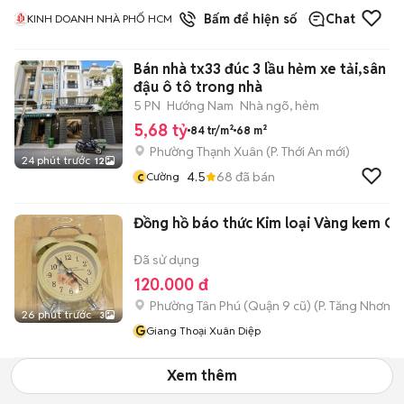
1
đã bán
Bấm để hiện số
Chat
KINH DOANH NHÀ PHỐ HCM
Bán nhà tx33 đúc 3 lầu hẻm xe tải,sân
đậu ô tô trong nhà
5 PN
Hướng Nam
Nhà ngõ, hẻm
5,68 tỷ
84 tr/m²
68 m²
Phường Thạnh Xuân
(
P. Thới An
mới)
24 phút trước
12
c
4.5
68
đã bán
Cường
Đồng hồ báo thức Kim loại Vàng kem C
Đã sử dụng
120.000 đ
Phường Tân Phú (Quận 9 cũ)
(
P. Tăng Nhơn P
26 phút trước
3
G
Giang Thoại Xuân Diệp
Xem thêm