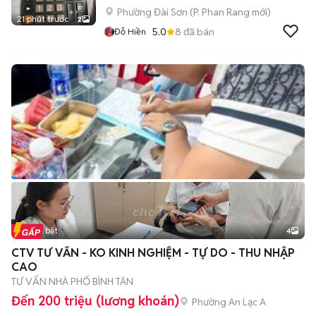
Phường Đài Sơn
(
P. Phan Rang
mới)
21 phút trước
2
5.0
8
đã bán
Đỗ Hiền
Tin nổi bật
4
CTV TƯ VẤN - KO KINH NGHIỆM - TỰ DO - THU NHẬP
CAO
TƯ VẤN NHÀ PHỐ BÌNH TÂN
Đến 200 triệu (lương khoán)
Phường An Lạc A