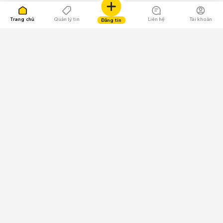
Trang chủ
Quản lý tin
Liên hệ
Tài khoản
Đăng tin
109.000 Bình chọn
Tải ứng dụng Chợ Tốt
Về Chợ Tốt
Quy chế sàn
Chính sách bảo mật
Giải quyết tranh chấp
CÔNG TY TNHH CHỢ TỐT - Người đại diện theo pháp luật:
Nguyễn Trọng Tấn; GPDKKD: 0312120782 do Sở KH & ĐT TP.HCM cấp ngày
11/01/2013;
GPMXH: 185/GP-BTTTT do Bộ Thông tin và Truyền thông
cấp ngày 09/07/2024 - Chịu trách nhiệm
nội dung: Trần Hoàng Ly.
Chính sách sử dụng
Địa chỉ: Tầng 18, Toà nhà UOA, Số 6 đường Tân Trào, Phường Tân Mỹ,