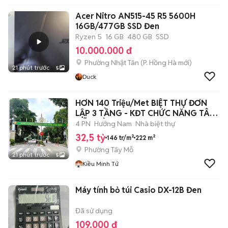
Acer Nitro AN515-45 R5 5600H
16GB/477GB SSD Đen
Ryzen 5
16 GB
480 GB
SSD
10.000.000 đ
Phường Nhật Tân
(
P. Hồng Hà
mới)
21 phút trước
5
Duck
HƠN 140 Triệu/Met BIỆT THỰ ĐƠN
LẬP 3 TẦNG - KĐT CHỨC NĂNG TÂY
MỖ - GẦ
4 PN
Hướng Nam
Nhà biệt thự
32,5 tỷ
146 tr/m²
222 m²
Phường Tây Mỗ
21 phút trước
5
Kiều Minh Tứ
Máy tính bỏ túi Casio DX-12B Đen
Đã sử dụng
109.000 đ