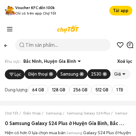
Voucher KFC đến 100k
Tải app
Chỉ có trên app Chợ Tốt
Khu vực:
Bắc Ninh, Huyện Gia Bình
Xoá lọc
Điện thoại
Samsung
2530
Giá
Lọc
Dung lượng:
64 GB
128 GB
256 GB
512 GB
1 TB
2 
Chợ Tốt
Điện thoại
Samsung
Samsung Galaxy S24 Plus
Samsung Gal
0 Samsung Galaxy S24 Plus ở Huyện Gia Bình, Bắc Ninh máy bền đẹp đang bán 08/2026
Hiện có hơn 0 lựa chọn mua bán
Galaxy S24 Plus ở Huyện
Samsung