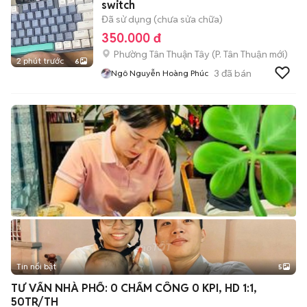
switch
Đã sử dụng (chưa sửa chữa)
350.000 đ
Phường Tân Thuận Tây
(
P. Tân Thuận
mới)
2 phút trước
6
3
đã bán
Ngô Nguyễn Hoàng Phúc
Tin nổi bật
5
TƯ VẤN NHÀ PHỐ: 0 CHẤM CÔNG 0 KPI, HD 1:1,
50TR/TH