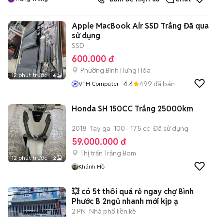
Apple MacBook Air SSD Trắng Đã qua
sử dụng
SSD
600.000 đ
Phường Bình Hưng Hòa
12 phút trước
6
4.4
499
đã bán
VTH Computer
Honda SH 150CC Trắng 25000km
2018
Tay ga
100 - 175 cc
Đã sử dụng
59.000.000 đ
Thị trấn Trảng Bom
12 phút trước
2
Khánh Hồ
💥 có 5t thôi quá rẻ ngay chợ Bình
Phước B 2ngủ nhanh mới kịp ạ
2 PN
Nhà phố liền kề