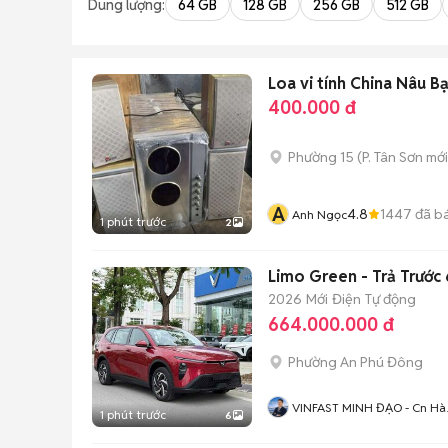
Dung lượng:
64 GB
128 GB
256 GB
512 GB
Loa vi tính China Nâu B
400.000 đ
Phường 15
(
P. Tân Sơn
mới
A
4.8
1447
đã b
Anh Ngọc
1 phút trước
2
Limo Green - Trả Trước 
2026
Mới
Điện
Tự động
664.000.000 đ
Phường An Phú Đông
VINFAST MINH ĐẠO - Cn Hà
1 phút trước
6
Huy Giáp