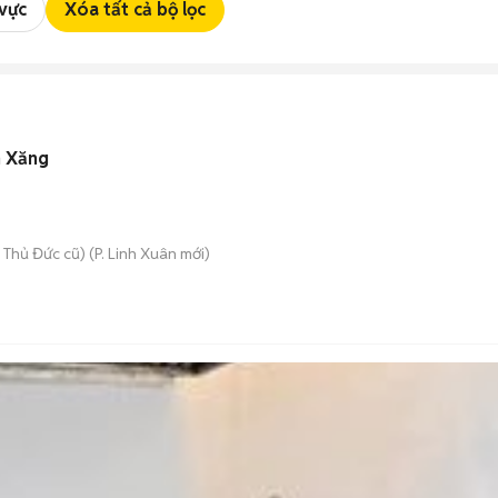
 vực
Xóa tất cả bộ lọc
h Xăng
 Thủ Đức cũ)
(
P. Linh Xuân
mới)