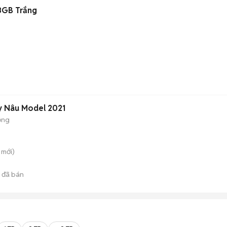
8GB Trắng
y Nâu Model 2021
ộng
mới)
đã bán