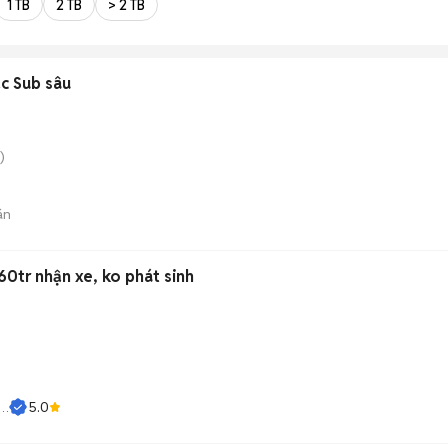
1 TB
2 TB
> 2 TB
ạc Sub sâu
)
án
60tr nhận xe, ko phát sinh
5.0