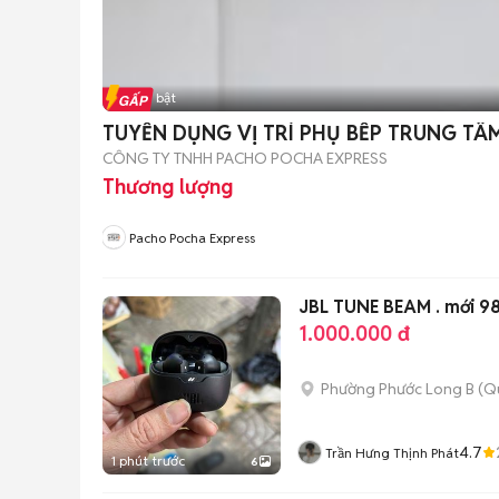
Tin nổi bật
TUYỂN DỤNG VỊ TRÍ PHỤ BẾP TRUNG TÂM
CÔNG TY TNHH PACHO POCHA EXPRESS
Thương lượng
Pacho Pocha Express
JBL TUNE BEAM . mới 98
1.000.000 đ
Phường Phước Long B (Q
4.7
Trần Hưng Thịnh Phát
1 phút trước
6