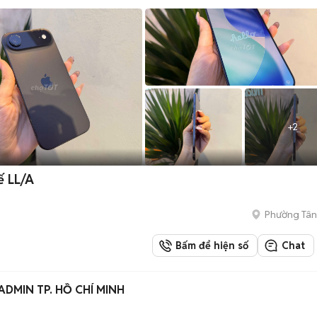
+
2
ế LL/A
Phường Tân
Bấm để hiện số
Chat
 ADMIN TP. HỒ CHÍ MINH