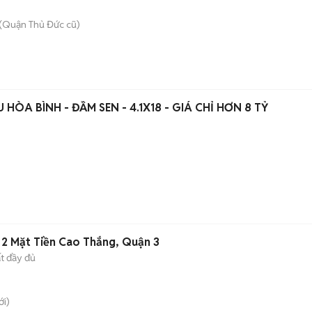
(Quận Thủ Đức cũ)
HÒA BÌNH - ĐẦM SEN - 4.1X18 - GIÁ CHỈ HƠN 8 TỶ
2 Mặt Tiền Cao Thắng, Quận 3
ất đầy đủ
i)