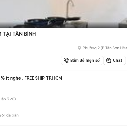
 TẠI TÂN BÌNH
Phường 2
(
P. Tân Sơn Hò
Bấm để hiện số
Chat
% ít nghe . FREE SHIP TP.HCM
uận 9 cũ)
261
đã bán