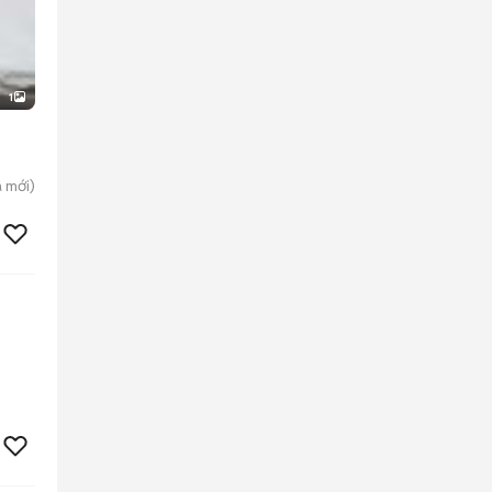
1
a
mới)