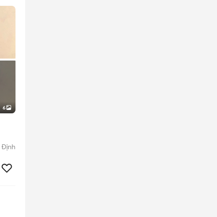
6
 Định