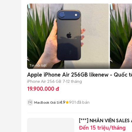
Tin nổi bật
Apple iPhone Air 256GB likenew - Quốc t
iPhone Air
256 GB
7-12 tháng
19.900.000 đ
4.9
901
đã bán
MacBook Giá Sỉ
[***] NHÂN VIÊN SALES
Đến 15 triệu/tháng