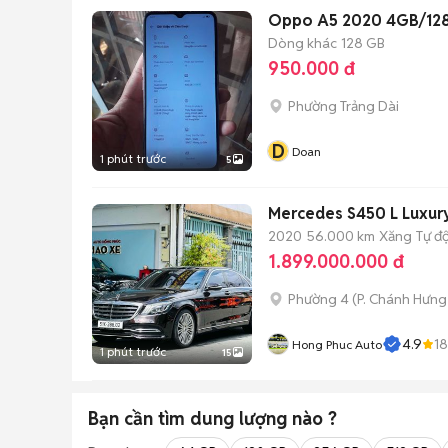
Oppo A5 2020 4GB/12
Dòng khác
128 GB
950.000 đ
Phường Trảng Dài
D
Doan
1 phút trước
5
Mercedes S450 L Luxur
2020
56.000 km
Xăng
Tự đ
1.899.000.000 đ
Phường 4
(
P. Chánh Hưng
4.9
18
Hong Phuc Auto
1 phút trước
15
Bạn cần tìm
dung lượng
nào ?