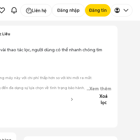
Đăng nhập
Đăng tin
Liên hệ
c Liêu
i vài thao tác lọc, người dùng có thể nhanh chóng tìm
 máy này với chi phí thấp hơn so với khi mới ra mắt.
 đến đa dạng sự lựa chọn về tình trạng bảo hành, hình thức máy
...Xem thêm
Xoá
lọc
đăng.
tiếng nói chung.
a hàng