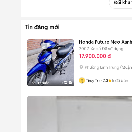
Đổi khu
Tin đăng mới
Honda Future Neo Xan
2007
Xe số
Đã sử dụng
17.900.000 đ
Phường Linh Trung (Quận
t
2.3
5
đã bán
Thuy Tran
1 phút trước
5