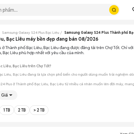
Samsung Galaxy S24 Plus Bạc Liêu
Samsung Galaxy S24 Plus Thành phố Bạ
êu, Bạc Liêu máy bền đẹp đang bán 08/2026
 ở Thành phố Bạc Liêu, Bạc Liêu đang được đăng tải trên Chợ Tốt. Chỉ vớ
, Bạc Liêu phù hợp nhất với yêu cầu của mình.
 Liêu, Bạc Liêu trên Chợ Tốt?
c Liêu, Bạc Liêu đang là lựa chọn phổ biến cho người dùng muốn trải nghiệm dòng
24 Plus ở Thành phố Bạc Liêu, Bạc Liêu từ nhiều cá nhân muốn lên đời máy, mang
Giá
mua đánh giá chính xác hiệu năng thực tế của máy so với mô tả trên tin 
 giá cả và địa điểm giao nhận, chốt giao dịch nhanh chóng khi đạt được 
1 TB
2 TB
> 2 TB
Xem Cử