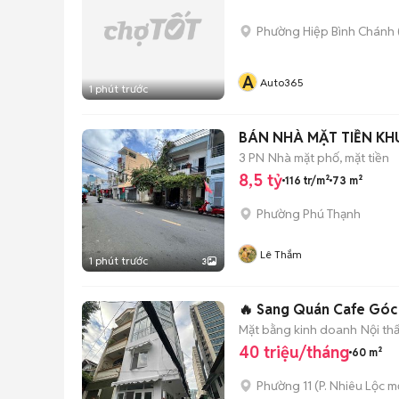
Phường Hiệp Bình Chánh 
A
Auto365
1 phút trước
BÁN NHÀ MẶT TIỀN KHU 
3 PN
Nhà mặt phố, mặt tiền
8,5 tỷ
116 tr/m²
73 m²
Phường Phú Thạnh
Lê Thắm
1 phút trước
3
🔥 Sang Quán Cafe Góc 
Mặt bằng kinh doanh
Nội th
40 triệu/tháng
60 m²
Phường 11
(
P. Nhiêu Lộc
mớ