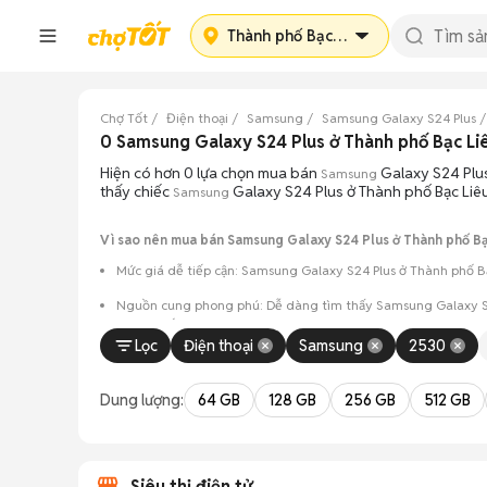
Thành phố Bạc Liêu
Chợ Tốt
Điện thoại
Samsung
Samsung Galaxy S24 Plus
0 Samsung Galaxy S24 Plus ở Thành phố Bạc Li
Hiện có hơn 0 lựa chọn mua bán
Galaxy S24 Plus
Samsung
thấy chiếc
Galaxy S24 Plus ở Thành phố Bạc Liêu
Samsung
Vì sao nên mua bán Samsung Galaxy S24 Plus ở Thành phố Bạc
Mức giá dễ tiếp cận: Samsung Galaxy S24 Plus ở Thành phố Bạ
Nguồn cung phong phú: Dễ dàng tìm thấy
Samsung
Galaxy S
và màu sắc.
Lọc
Điện thoại
Samsung
2530
Giao dịch minh bạch: Việc gặp gỡ trực tiếp giúp người 
Mua bán linh hoạt: Hai bên có thể chủ động thỏa thuận
Dung lượng:
64 GB
128 GB
256 GB
512 GB
Siêu thị điện tử