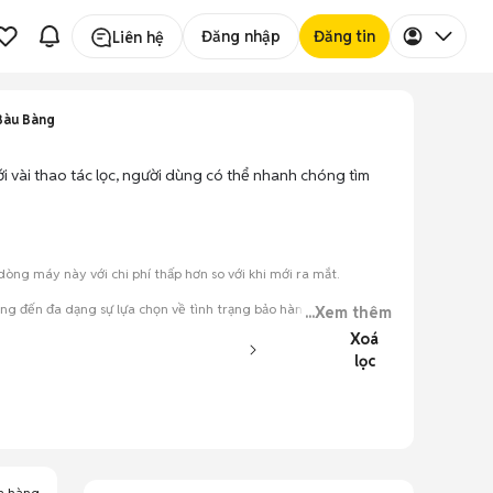
Đăng nhập
Đăng tin
Liên hệ
Bàu Bàng
i vài thao tác lọc, người dùng có thể nhanh chóng tìm
ng máy này với chi phí thấp hơn so với khi mới ra mắt.
g đến đa dạng sự lựa chọn về tình trạng bảo hành, hình thức
...Xem thêm
Xoá
lọc
đăng.
tiếng nói chung.
a hàng