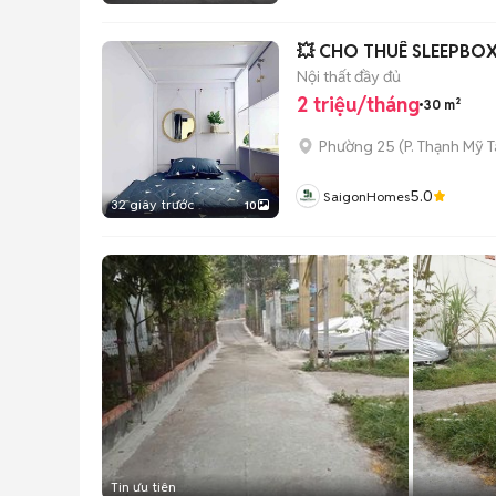
💥 CHO THUÊ SLEEPBOX
Nội thất đầy đủ
2 triệu/tháng
30 m²
Phường 25
(
P. Thạnh Mỹ 
5.0
SaigonHomes
32 giây trước
10
Tin ưu tiên