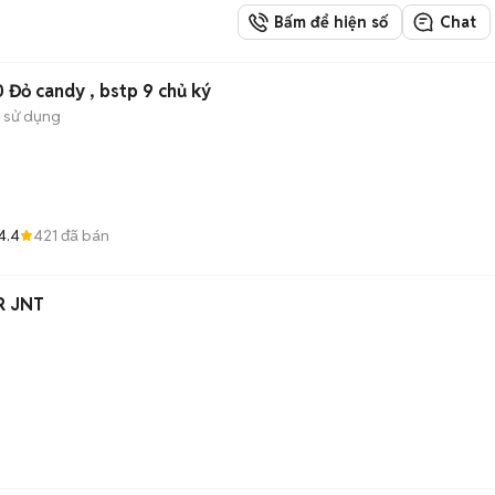
Bấm để hiện số
Chat
 Đỏ candy , bstp 9 chủ ký
 sử dụng
4.4
421
đã bán
R JNT