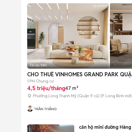
Tin ưu tiên
CHO THUÊ VINHOMES GRAND PARK QUẬN 9
1 PN
Chung cư
4,5 triệu/tháng
47 m²
Phường Long Thạnh Mỹ (Quận 9 cũ)
(
P. Long Bình
mới
TRẦN THẮNG
căn hộ mini đường Hàn