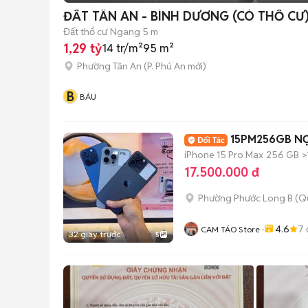
ĐẤT TÂN AN - BÌNH DƯƠNG (CÓ THỔ CƯ
Đất thổ cư
Ngang 5 m
1,29 tỷ
14 tr/m²
95 m²
Phường Tân An
(
P. Phú An
mới)
B
BÁU
iPhone 15 Pro Max
256 GB
>
17.500.000 đ
Phường Phước Long B (Q
4.6
7
CAM TÁO Store···
32 giây trước
5