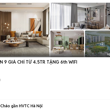
+
2
11
 GIÁ CHỈ TỪ 4.5TR TẶNG 6th WIFI
)
g Cháo gần HVTC Hà Nội