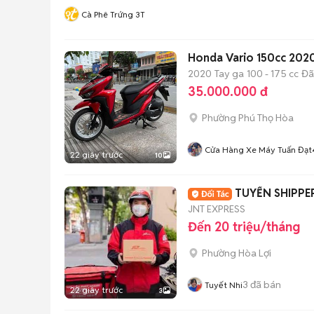
Cà Phê Trứng 3T
Honda Vario 150cc 2020
2020
Tay ga
100 - 175 cc
Đã
35.000.000 đ
Phường Phú Thọ Hòa
Cửa Hàng Xe Máy Tuấn Đạt
22 giây trước
10
TUYỂN SHIPPE
JNT EXPRESS
Đến 20 triệu/tháng
Phường Hòa Lợi
3
đã bán
Tuyết Nhi
22 giây trước
3