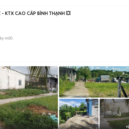
 - KTX CAO CẤP BÌNH THẠNH 💥
Tây
mới)
+
2
9