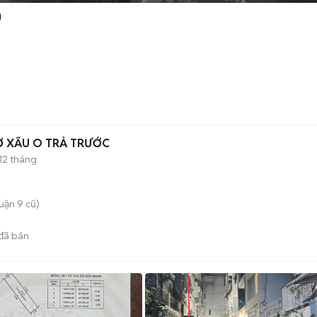
)
15PM256GB NỢ XẤU O TRẢ TRƯỚC
12 tháng
uận 9 cũ)
đã bán