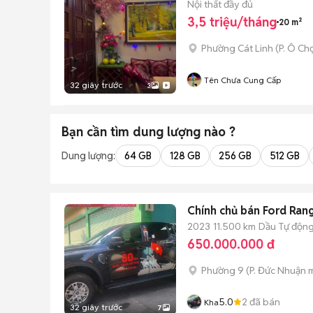
Nội thất đầy đủ
3,5 triệu/tháng
20 m²
Phường Cát Linh
(
P. Ô Ch
Tên Chưa Cung Cấp
32 giây trước
3
Bạn cần tìm
dung lượng
nào ?
Dung lượng:
64 GB
128 GB
256 GB
512 GB
Chính chủ bán Ford Ran
2023
11.500 km
Dầu
Tự độn
650.000.000 đ
Phường 9
(
P. Đức Nhuận
m
5.0
2
đã bán
Kha
32 giây trước
7