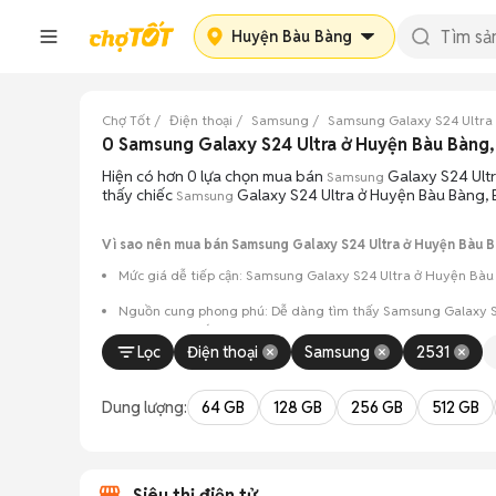
Huyện Bàu Bàng
Chợ Tốt
Điện thoại
Samsung
Samsung Galaxy S24 Ultra
0 Samsung Galaxy S24 Ultra ở Huyện Bàu Bàng
Hiện có hơn 0 lựa chọn mua bán
Galaxy S24 Ultr
Samsung
thấy chiếc
Galaxy S24 Ultra ở Huyện Bàu Bàng, 
Samsung
Vì sao nên mua bán Samsung Galaxy S24 Ultra ở Huyện Bàu B
Mức giá dễ tiếp cận: Samsung Galaxy S24 Ultra ở Huyện Bàu 
Nguồn cung phong phú: Dễ dàng tìm thấy
Samsung
Galaxy S
máy và màu sắc.
Lọc
Điện thoại
Samsung
2531
Giao dịch minh bạch: Việc gặp gỡ trực tiếp giúp người 
Mua bán linh hoạt: Hai bên có thể chủ động thỏa thuận
Dung lượng:
64 GB
128 GB
256 GB
512 GB
Siêu thị điện tử