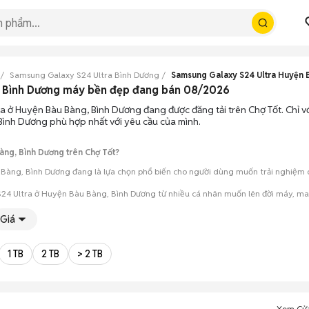
Samsung Galaxy S24 Ultra Bình Dương
Samsung Galaxy S24 Ultra Huyện 
, Bình Dương máy bền đẹp đang bán 08/2026
a ở Huyện Bàu Bàng, Bình Dương đang được đăng tải trên Chợ Tốt. Chỉ vớ
Bình Dương phù hợp nhất với yêu cầu của mình.
àng, Bình Dương trên Chợ Tốt?
Bàng, Bình Dương đang là lựa chọn phổ biến cho người dùng muốn trải nghiệm dò
24 Ultra ở Huyện Bàu Bàng, Bình Dương từ nhiều cá nhân muốn lên đời máy, man
Giá
mua đánh giá chính xác hiệu năng thực tế của máy so với mô tả trên tin 
 giá cả và địa điểm giao nhận, chốt giao dịch nhanh chóng khi đạt được 
1 TB
2 TB
> 2 TB
Xem Cử