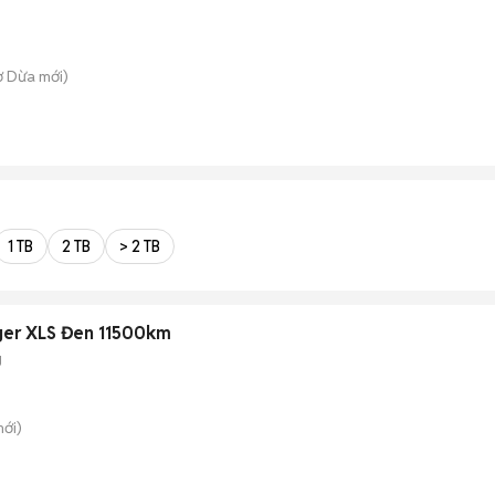
ợ Dừa
mới)
1 TB
2 TB
> 2 TB
ger XLS Đen 11500km
g
ới)