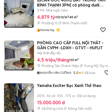
💥CĂN GÓC 40m2 ĐẤT TRUNG TÂM
BÌNH THẠNH 3PN( có phòng dưới
trệt) NỞ HẬU
3 PN
Nhà ngõ, hẻm
4,879 tỷ
122 tr/m²
40 m²
Phường 12
(
P. Bình Thạnh
mới)
2 phút trước
4
Panda Ng
PHÒNG CAO CẤP FULL NỘI THẤT -
GẦN CVPM -LDXH - GTVT - HUFLIT
Nội thất đầy đủ
4,5 triệu/tháng
30 m²
Phường Tân Chánh Hiệp
(
P. Trung Mỹ Tây
mới
2 phút trước
5
5.0
9
đã bán
NGUYỄN VĂN CƯỜNG
Yamaha Exciter Bạc Xanh Thể thao
2015
Xe số
100 - 175 cc
Đã sử dụng
15.000.000 đ
Xã Đông Lĩnh
(
P. Đông Tiến
mới)
2 phút trước
3