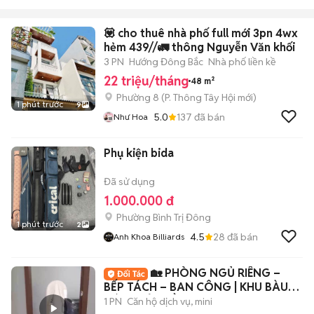
💟 cho thuê nhà phố full mới 3pn 4wx
hẻm 439//🚛 thông Nguyễn Văn khối
3 PN
Hướng Đông Bắc
Nhà phố liền kề
22 triệu/tháng
48 m²
Phường 8
(
P. Thông Tây Hội
mới)
1 phút trước
9
5.0
137
đã bán
Như Hoa
Phụ kiện bida
Đã sử dụng
1.000.000 đ
Phường Bình Trị Đông
1 phút trước
2
4.5
28
đã bán
Anh Khoa Billiards
🏡 PHÒNG NGỦ RIÊNG –
BẾP TÁCH – BAN CÔNG | KHU BÀU
CÁT – BẢY HIỀN
1 PN
Căn hộ dịch vụ, mini