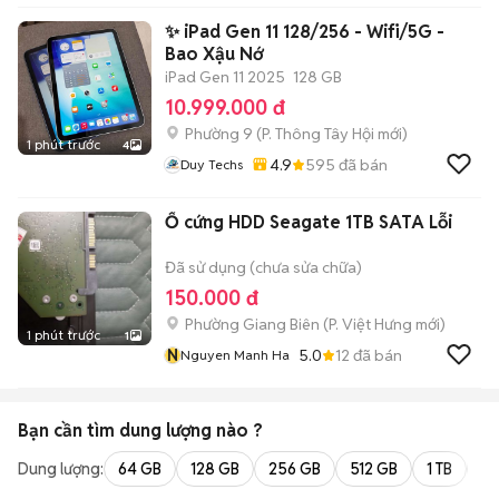
✨ iPad Gen 11 128/256 - Wifi/5G -
Bao Xậu Nớ
iPad Gen 11 2025
128 GB
10.999.000 đ
Phường 9
(
P. Thông Tây Hội
mới)
1 phút trước
4
4.9
595
đã bán
Duy Techs
Ổ cứng HDD Seagate 1TB SATA Lỗi
Đã sử dụng (chưa sửa chữa)
150.000 đ
Phường Giang Biên
(
P. Việt Hưng
mới)
1 phút trước
1
N
5.0
12
đã bán
Nguyen Manh Ha
Bạn cần tìm
dung lượng
nào ?
Dung lượng:
64 GB
128 GB
256 GB
512 GB
1 TB
2 