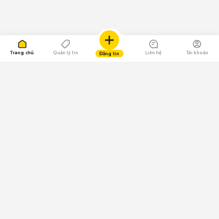
Trang chủ
Quản lý tin
Liên hệ
Tài khoản
Đăng tin
109.000 Bình chọn
Tải ứng dụng Chợ Tốt
Về Chợ Tốt
Quy chế sàn
Chính sách bảo mật
Giải quyết tranh chấp
CÔNG TY TNHH CHỢ TỐT - Người đại diện theo pháp luật:
Nguyễn Trọng Tấn; GPDKKD: 0312120782 do Sở KH & ĐT TP.HCM cấp ngày
11/01/2013;