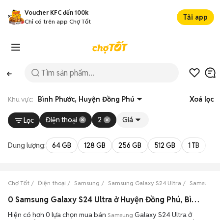
Voucher KFC đến 100k
Tải app
Chỉ có trên app Chợ Tốt
Khu vực:
Bình Phước, Huyện Đồng Phú
Xoá lọc
Điện thoại
2
Giá
Lọc
Dung lượng:
64 GB
128 GB
256 GB
512 GB
1 TB
2 
Chợ Tốt
Điện thoại
Samsung
Samsung Galaxy S24 Ultra
Samsung Ga
0 Samsung Galaxy S24 Ultra ở Huyện Đồng Phú, Bình Phước máy bền đẹp đang bán 08/2026
Hiện có hơn 0 lựa chọn mua bán
Galaxy S24 Ultra ở
Samsung