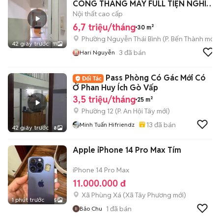
CÔNG THANG MÁY FULL TIỆN NGHI
VIEW ĐẸP
Nội thất cao cấp
6,7 triệu/tháng
30 m²
Phường Nguyễn Thái Bình
(
P. Bến Thành
mới)
42 giây trước
11
3
đã bán
Hari Nguyễn
Pass Phòng Có Gác Mới Có
Ở Phan Huy Ích Gò Vấp
3,5 triệu/tháng
25 m²
Phường 12
(
P. An Hội Tây
mới)
13
đã bán
Minh Tuấn Hifriendz
42 giây trước
8
Apple iPhone 14 Pro Max Tím
iPhone 14 Pro Max
11.000.000 đ
Xã Phùng Xá
(
Xã Tây Phương
mới)
1 phút trước
5
1
đã bán
Bảo Chu