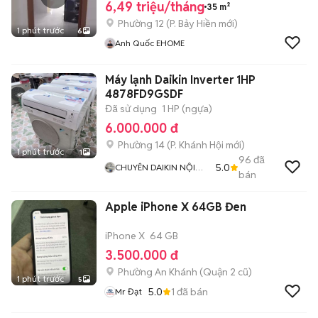
6,49 triệu/tháng
35 m²
Phường 12
(
P. Bảy Hiền
mới)
1 phút trước
6
Anh Quốc EHOME
Máy lạnh Daikin Inverter 1HP
4878FD9GSDF
Đã sử dụng
1 HP (ngựa)
6.000.000 đ
Phường 14
(
P. Khánh Hội
mới)
1 phút trước
1
96
đã
5.0
CHUYÊN DAIKIN NỘI
bán
ĐỊA
Apple iPhone X 64GB Đen
iPhone X
64 GB
3.500.000 đ
Phường An Khánh (Quận 2 cũ)
1 phút trước
5
5.0
1
đã bán
Mr Đạt