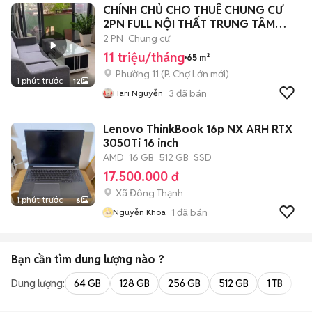
CHÍNH CHỦ CHO THUÊ CHUNG CƯ
2PN FULL NỘI THẤT TRUNG TÂM
QUẬN 5
2 PN
Chung cư
11 triệu/tháng
65 m²
Phường 11
(
P. Chợ Lớn
mới)
1 phút trước
12
3
đã bán
Hari Nguyễn
Lenovo ThinkBook 16p NX ARH RTX
3050Ti 16 inch
AMD
16 GB
512 GB
SSD
17.500.000 đ
Xã Đông Thạnh
1 phút trước
6
1
đã bán
Nguyễn Khoa
Bạn cần tìm
dung lượng
nào ?
Dung lượng:
64 GB
128 GB
256 GB
512 GB
1 TB
2 