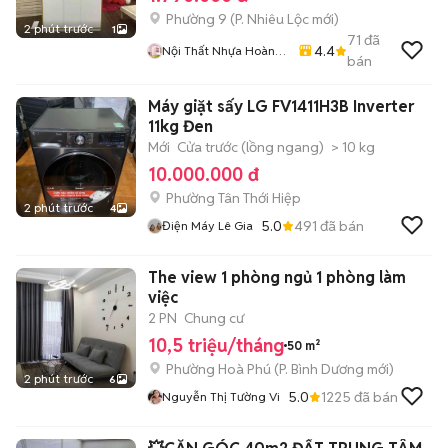
Phường 9
(
P. Nhiêu Lộc
mới)
2 phút trước
1
71
đã
4.4
Nội Thất Nhựa Hoàng
bán
Quân
Máy giặt sấy LG FV1411H3B Inverter
11kg Đen
Mới
Cửa trước (lồng ngang)
> 10 kg
10.000.000 đ
Phường Tân Thới Hiệp
2 phút trước
4
5.0
491
đã bán
Điện Máy Lê Gia
The view 1 phòng ngủ 1 phòng làm
việc
2 PN
Chung cư
10,5 triệu/tháng
50 m²
Phường Hoà Phú
(
P. Bình Dương
mới)
2 phút trước
6
5.0
1225
đã bán
Nguyễn Thị Tường Vi