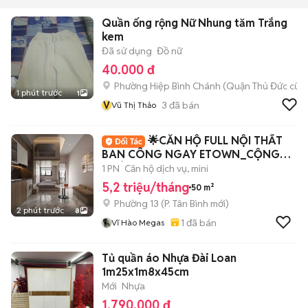
Quần ống rộng Nữ Nhung tăm Trắng
kem
Đã sử dụng
Đồ nữ
40.000 đ
Phường Hiệp Bình Chánh (Quận Thủ Đức cũ)
1 phút trước
1
V
3
đã bán
Vũ Thị Thảo
🌟CĂN HỘ FULL NỘI THẤT
BAN CÔNG NGAY ETOWN_CỘNG
HOÀ
1 PN
Căn hộ dịch vụ, mini
5,2 triệu/tháng
50 m²
Phường 13
(
P. Tân Bình
mới)
2 phút trước
8
1
đã bán
Vĩ Hào Megas
Tủ quần áo Nhựa Đài Loan
1m25x1m8x45cm
Mới
Nhựa
1.790.000 đ