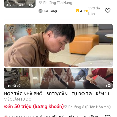
Phường Tân Hưng
4 phút trước
2
398
đã
4.9
Cửa Hàng
bán
Huynhvanthanh
Tin nổi bật
6
+
2
HỢP TÁC NHÀ PHỐ - 50TR/CĂN - TỰ DO TG - KÈM 1:1
VIỆC LÀM TỰ DO
Đến 50 triệu (lương khoán)
Phường 6
(
P. Tân Hòa
mới)