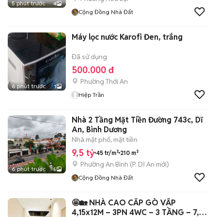
5 phút trước
4
Cộng Đồng Nhà Đất
Máy lọc nước Karofi Đen, trắng
Đã sử dụng
500.000 đ
Phường Thới An
6 phút trước
1
Hiệp Trần
Nhà 2 Tầng Mặt Tiền Đường 743c, Dĩ
An, Bình Dương
Nhà mặt phố, mặt tiền
9,5 tỷ
45 tr/m²
210 m²
Phường An Bình
(
P. Dĩ An
mới)
6 phút trước
5
Cộng Đồng Nhà Đất
🤩🏡 NHÀ CAO CẤP GÒ VẤP
4,15x12M – 3PN 4WC – 3 TẦNG – 7,6