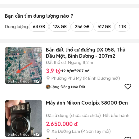
Bạn cần tìm
dung lượng
nào ?
Dung lượng:
64 GB
128 GB
256 GB
512 GB
1 TB
2 
Bán đất thổ cư đường DX 058, Thủ
Dầu Một, Bình Dương - 207m2
Đất thổ cư
Ngang 8,2 m
3,9 tỷ
19 tr/m²
207 m²
Phường Phú Mỹ
(
P. Bình Dương
mới)
8 phút trước
5
Cộng Đồng Nhà Đất
Máy ảnh Nikon Coolpix S8000 Đen
Đã sử dụng (chưa sửa chữa)
Hết bảo hành
2.650.000 đ
Xã Đường Lâm
(
P. Sơn Tây
mới)
8 phút trước
6