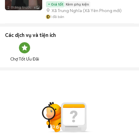
Giá tốt
Kèm phụ kiện
2 tháng trước
6
Xã Trung Nghĩa
(
Xã Yên Phong
mới)
Đ
1
đã bán
Các dịch vụ và tiện ích
Chợ Tốt Ưu Đãi