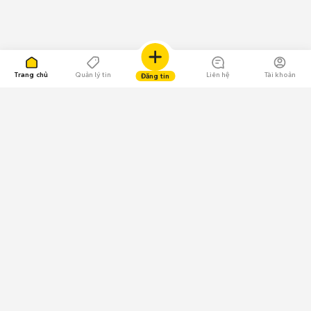
Trang chủ
Quản lý tin
Liên hệ
Tài khoản
Đăng tin
109.000 Bình chọn
Tải ứng dụng Chợ Tốt
Về Chợ Tốt
Quy chế sàn
Chính sách bảo mật
Giải quyết tranh chấp
CÔNG TY TNHH CHỢ TỐT - Người đại diện theo pháp luật:
Nguyễn Trọng Tấn; GPDKKD: 0312120782 do Sở KH & ĐT TP.HCM cấp ngày
11/01/2013;