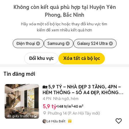
Không còn kết quả phù hợp tại Huyện Yên
Phong, Bắc Ninh
Hãy xóa một số bộ lọc hoặc thay đổi khu vực tìm 
kiếm để xem nhiều kết quả hơn
Điện thoại
Samsung
Galaxy S24 Ultra
Đổi khu vực
Xóa tất cả bộ lọc
Tin đăng mới
🏡 5,9 TỶ – NHÀ ĐẸP 3 TẦNG, 4PN –
HẺM THÔNG – SỔ A4 ĐẸP, KHÔNG
LỘ GIỚI
4 PN
Nhà ngõ, hẻm
5,9 tỷ
148 tr/m²
40 m²
Phường 14
(
P. An Hội Tây
mới)
40 giây trước
12
Lê Hữu Biết