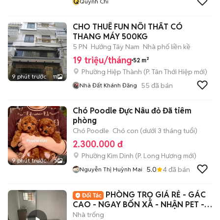
Q
Quỳnh Chi
CHO THUÊ FUN NÔI THẤT CÓ
THANG MÁY 500KG
5 PN
Hướng Tây Nam
Nhà phố liền kề
19 triệu/tháng
52 m²
Phường Hiệp Thành
(
P. Tân Thới Hiệp
mới)
9 phút trước
11
55
đã bán
Nhà Đất Khánh Đăng
Chó Poodle Đực Nâu đỏ Đã tiêm
phòng
Chó Poodle
Chó con (dưới 3 tháng tuổi)
2.300.000 đ
Phường Kim Dinh
(
P. Long Hương
mới)
9 phút trước
3
5.0
4
đã bán
Nguyễn Thị Huỳnh Mai
PHÒNG TRỌ GIÁ RẺ - GÁC
CAO - NGAY BỐN XÃ - NHẬN PET -
XE ĐIỆN - 5P HIU
Nhà trống