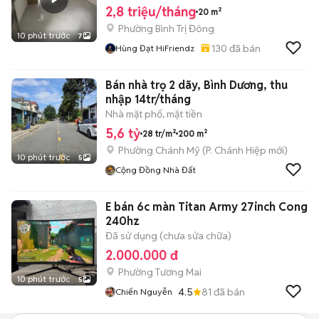
2,8 triệu/tháng
20 m²
Phường Bình Trị Đông
10 phút trước
7
130
đã bán
Hùng Đạt HiFriendz
Bán nhà trọ 2 dãy, Bình Dương, thu
nhập 14tr/tháng
Nhà mặt phố, mặt tiền
5,6 tỷ
28 tr/m²
200 m²
Phường Chánh Mỹ
(
P. Chánh Hiệp
mới)
10 phút trước
5
Cộng Đồng Nhà Đất
E bán 6c màn Titan Army 27inch Cong
240hz
Đã sử dụng (chưa sửa chữa)
2.000.000 đ
Phường Tương Mai
10 phút trước
5
4.5
81
đã bán
Chiến Nguyễn