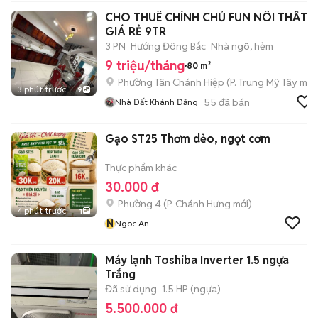
CHO THUÊ CHÍNH CHỦ FUN NÔI THẤT
GIÁ RẺ 9TR
3 PN
Hướng Đông Bắc
Nhà ngõ, hẻm
9 triệu/tháng
80 m²
Phường Tân Chánh Hiệp
(
P. Trung Mỹ Tây
mới
3 phút trước
9
55
đã bán
Nhà Đất Khánh Đăng
Gạo ST25 Thơm dẻo, ngọt cơm
Thực phẩm khác
30.000 đ
Phường 4
(
P. Chánh Hưng
mới)
4 phút trước
1
N
Ngoc An
Máy lạnh Toshiba Inverter 1.5 ngựa
Trắng
Đã sử dụng
1.5 HP (ngựa)
5.500.000 đ