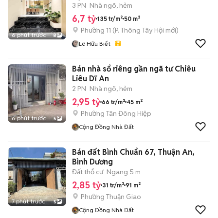
TỶ
3 PN
Nhà ngõ, hẻm
6,7 tỷ
135 tr/m²
50 m²
Phường 11
(
P. Thông Tây Hội
mới)
6 phút trước
8
Lê Hữu Biết
Bán nhà sổ riêng gần ngã tư Chiêu
Liêu Dĩ An
2 PN
Nhà ngõ, hẻm
2,95 tỷ
66 tr/m²
45 m²
Phường Tân Đông Hiệp
6 phút trước
5
Cộng Đồng Nhà Đất
Bán đất Bình Chuẩn 67, Thuận An,
Bình Dương
Đất thổ cư
Ngang 5 m
2,85 tỷ
31 tr/m²
91 m²
Phường Thuận Giao
7 phút trước
5
Cộng Đồng Nhà Đất