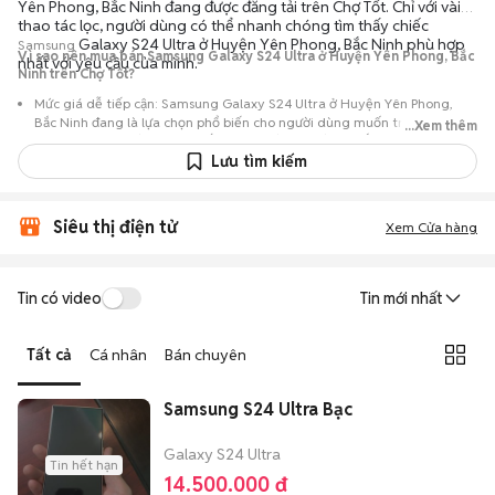
Yên Phong, Bắc Ninh đang được đăng tải trên Chợ Tốt. Chỉ với vài
thao tác lọc, người dùng có thể nhanh chóng tìm thấy chiếc
Galaxy S24 Ultra ở Huyện Yên Phong, Bắc Ninh phù hợp
Samsung
Vì sao nên mua bán Samsung Galaxy S24 Ultra ở Huyện Yên Phong, Bắc
nhất với yêu cầu của mình.
Ninh trên Chợ Tốt?
Mức giá dễ tiếp cận: Samsung Galaxy S24 Ultra ở Huyện Yên Phong,
Bắc Ninh đang là lựa chọn phổ biến cho người dùng muốn trải nghiệm
...Xem thêm
dòng máy này với chi phí thấp hơn so với khi mới ra mắt.
Lưu tìm kiếm
Nguồn cung phong phú: Dễ dàng tìm thấy
Samsung
Galaxy S24 Ultra ở
Huyện Yên Phong, Bắc Ninh từ nhiều cá nhân muốn lên đời máy, mang
đến đa dạng sự lựa chọn về tình trạng bảo hành, hình thức máy và màu
Siêu thị điện tử
sắc.
Xem Cửa hàng
Giao dịch minh bạch: Việc gặp gỡ trực tiếp giúp người mua
đánh giá chính xác hiệu năng thực tế của máy so với mô tả trên
Tin có video
Tin mới nhất
tin đăng.
Mua bán linh hoạt: Hai bên có thể chủ động thỏa thuận giá cả và
Tất cả
Cá nhân
Bán chuyên
địa điểm giao nhận, chốt giao dịch nhanh chóng khi đạt được
tiếng nói chung.
Samsung S24 Ultra Bạc
Galaxy S24 Ultra
Tin hết hạn
14.500.000 đ