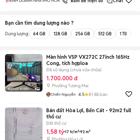
1
đã bán
Bấm để hiện số
Chat
KINH DOANH NHÀ PHỐ HCM
Bạn cần tìm
dung lượng
nào ?
Dung lượng:
64 GB
128 GB
256 GB
512 GB
1 TB
2 
Màn hình VSP VX272C 27inch 165Hz
Cong, tích hợploa
Đã sử dụng (chưa sửa chữa)
1.700.000 đ
Phường Tương Mai
4 phút trước
4
4.5
81
đã bán
Chiến Nguyễn
Bán đất Hòa Lợi, Bến Cát - 92m2 full
thổ cư
Đất thổ cư
1,58 tỷ
17 tr/m²
92 m²
Phường Hòa Lợi