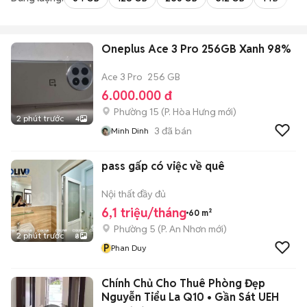
Oneplus Ace 3 Pro 256GB Xanh 98%
Ace 3 Pro
256 GB
6.000.000 đ
Phường 15
(
P. Hòa Hưng
mới)
2 phút trước
4
3
đã bán
Minh Dinh
pass gấp có việc về quê
Nội thất đầy đủ
6,1 triệu/tháng
60 m²
Phường 5
(
P. An Nhơn
mới)
2 phút trước
8
P
Phan Duy
Chính Chủ Cho Thuê Phòng Đẹp
Nguyễn Tiểu La Q10 • Gần Sát UEH