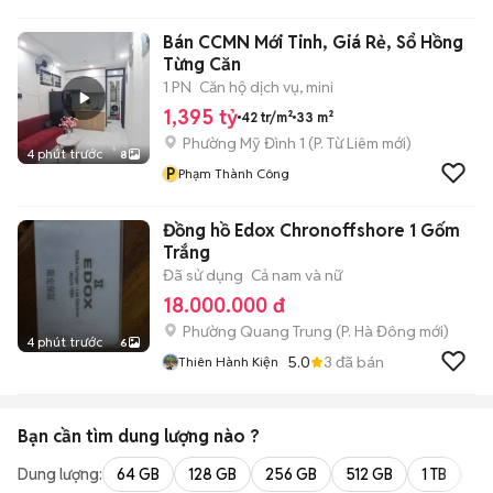
PenTa
Bán CCMN Mới Tinh, Giá Rẻ, Sổ Hồng
Từng Căn
1 PN
Căn hộ dịch vụ, mini
1,395 tỷ
42 tr/m²
33 m²
Phường Mỹ Đình 1
(
P. Từ Liêm
mới)
4 phút trước
8
P
Phạm Thành Công
Đồng hồ Edox Chronoffshore 1 Gốm
Trắng
Đã sử dụng
Cả nam và nữ
18.000.000 đ
Phường Quang Trung
(
P. Hà Đông
mới)
4 phút trước
6
5.0
3
đã bán
Thiên Hành Kiện
Bạn cần tìm
dung lượng
nào ?
Dung lượng:
64 GB
128 GB
256 GB
512 GB
1 TB
2 