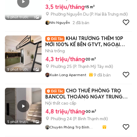
3,5 triệu/tháng
15 m²
Phường Nguyễn Du
(
P. Hai Bà Trưng
mới)
5 phút trước
3
2
đã bán
Nhi Nguyễn
KHAI TRƯƠNG THÊM 10P
MỚI 100% KẾ BÊN GTVT, NGOẠI
THƯƠNG, HUTECH
Nhà trống
4,3 triệu/tháng
20 m²
Phường 25
(
P. Thạnh Mỹ Tây
mới)
5 phút trước
11
9
đã bán
Xuân Long Aparment
CHO THUÊ PHÒNG TRỌ
BANCOL THOÁNG NGAY TRUNG
TÂM ĂN UỐNG BÌNH THẠNH
Nội thất cao cấp
4,8 triệu/tháng
30 m²
Phường 24
(
P. Bình Thạnh
mới)
5 phút trước
11
Chuyên Phòng Trọ Bình
Thạnh- TP HCM