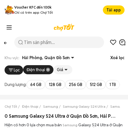
Voucher KFC đến 100k
Tải app
Chỉ có trên app Chợ Tốt
Khu vực:
Hải Phòng, Quận Đồ Sơn
Xoá lọc
Điện thoại
Giá
Lọc
Dung lượng:
64 GB
128 GB
256 GB
512 GB
1 TB
2 
Chợ Tốt
Điện thoại
Samsung
Samsung Galaxy S24 Ultra
Samsung Ga
0 Samsung Galaxy S24 Ultra ở Quận Đồ Sơn, Hải Phòng máy bền đẹp đang bán 08/2026
Hiện có hơn 0 lựa chọn mua bán
Galaxy S24 Ultra ở Quận
Samsung