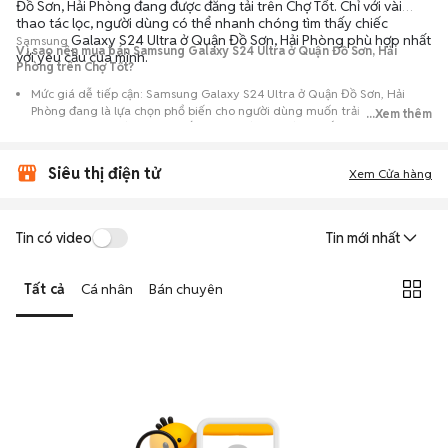
Đồ Sơn, Hải Phòng đang được đăng tải trên Chợ Tốt. Chỉ với vài
thao tác lọc, người dùng có thể nhanh chóng tìm thấy chiếc
Galaxy S24 Ultra ở Quận Đồ Sơn, Hải Phòng phù hợp nhất
Samsung
Vì sao nên mua bán Samsung Galaxy S24 Ultra ở Quận Đồ Sơn, Hải
với yêu cầu của mình.
Phòng trên Chợ Tốt?
Mức giá dễ tiếp cận: Samsung Galaxy S24 Ultra ở Quận Đồ Sơn, Hải
Phòng đang là lựa chọn phổ biến cho người dùng muốn trải nghiệm
...Xem thêm
dòng máy này với chi phí thấp hơn so với khi mới ra mắt.
Nguồn cung phong phú: Dễ dàng tìm thấy
Samsung
Galaxy S24 Ultra ở
Siêu thị điện tử
Quận Đồ Sơn, Hải Phòng từ nhiều cá nhân muốn lên đời máy, mang đến
Xem Cửa hàng
đa dạng sự lựa chọn về tình trạng bảo hành, hình thức máy và màu sắc.
Giao dịch minh bạch: Việc gặp gỡ trực tiếp giúp người mua
Tin có video
Tin mới nhất
đánh giá chính xác hiệu năng thực tế của máy so với mô tả trên
tin đăng.
Tất cả
Cá nhân
Bán chuyên
Mua bán linh hoạt: Hai bên có thể chủ động thỏa thuận giá cả và
địa điểm giao nhận, chốt giao dịch nhanh chóng khi đạt được
tiếng nói chung.