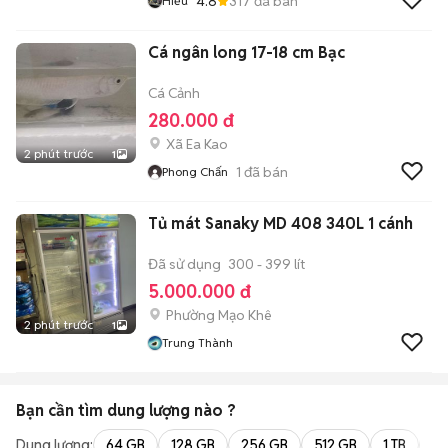
4.8
317
đã bán
Hiếu
Cá ngân long 17-18 cm Bạc
Cá Cảnh
280.000 đ
Xã Ea Kao
2 phút trước
1
1
đã bán
Phong Chấn
Tủ mát Sanaky MD 408 340L 1 cánh
Đã sử dụng
300 - 399 lít
5.000.000 đ
Phường Mạo Khê
2 phút trước
1
Trung Thành
Bạn cần tìm
dung lượng
nào ?
Dung lượng:
64 GB
128 GB
256 GB
512 GB
1 TB
2 