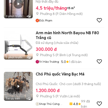
Nội thất đầy đủ
4,5 triệu/tháng
15 m²
Phường 8
(
P. Diên Hồng
mới)
3 phút trước
4
Đức Phạm
Arm màn hình North Bayou NB F80
Trắng cũ
Đã sử dụng (chưa sửa chữa)
300.000 đ
Phường 5
(
P. Bình Lợi Trung
mới)
3 phút trước
3
5.0
1
đã bán
Trí Hào Trương
Chó Phú quốc Vàng Bạc Má
Chó Phú Quốc
Chó con (dưới 3 tháng tuổi)
1.200.000 đ
Phường 5
(
P. Vườn Lài
mới)
Tin ưu tiên
5
99
đã
4.8
Shop Thú Cưng
bán