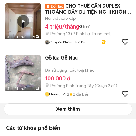
CHO THUÊ CĂN DUPLEX
THOÁNG ĐẦY ĐỦ TIỆN NGHI KHÔNG
GIỚI HẠN NGƯỜI Ở
Nội thất cao cấp
4 triệu/tháng
35 m²
Phường 13
(
P. Bình Lợi Trung
mới)
5 phút trước
9
Chuyên Phòng Trọ Bình
Thạnh- TP HCM
Gỗ lũa Gỗ Nâu
Đã sử dụng
Các loại khác
100.000 đ
Phường Bình Trưng Tây (Quận 2 cũ)
5 phút trước
3
H
4.3
2
đã bán
Hoàng
Xem thêm
Các từ khóa phổ biến