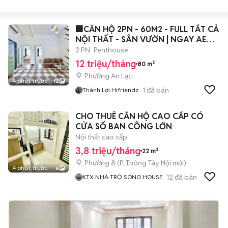
🏢CĂN HỘ 2PN - 60M2 - FULL TẤT CẢ
NỘI THẤT - SÂN VƯỜN | NGAY AEON
BTAN
2 PN
Penthouse
12 triệu/tháng
80 m²
Phường An Lạc
4 phút trước
12
1
đã bán
Thành Lợi Hifriendz
CHO THUÊ CĂN HỘ CAO CẤP CÓ
CỬA SỐ BAN CÔNG LỚN
Nội thất cao cấp
3,8 triệu/tháng
22 m²
Phường 8
(
P. Thông Tây Hội
mới)
4 phút trước
6
12
đã bán
KTX NHÀ TRỌ SÓNG HOUSE