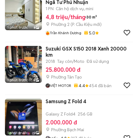
Ngã Tư Phú Nhuận
1 PN
Căn hộ dịch vụ, mini
4,8 triệu/tháng
30 m²
Phường 2
(
P. Cầu Kiệu
mới)
1 phút trước
8
5.0
Trần Khánh Dương
Suzuki GSX S150 2018 Xanh 20000
km
2018
Tay côn/Moto
Đã sử dụng
25.800.000 đ
Phường Tân Tạo
1 phút trước
9
4.4
454
đã bán
VIỆT MOTOR
Samsung Z Fold 4
Galaxy Z Fold4
256 GB
2.000.000 đ
Phường Bạch Mai
1 phút trước
3