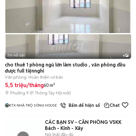
Tin nổi bật
6
+
2
cho thuê 1 phòng ngủ lớn làm studio , văn phòng đều
được full tiệnnghi
Văn phòng
Hoàn thiện cơ bản
5,5 triệu/tháng
60 m²
Phường 9
(
P. Thông Tây Hội
mới)
12
đã bán
Bấm để hiện số
Chat
KTX NHÀ TRỌ SÓNG HOUSE
CÁC BẠN SV - CẦN PHÒNG VSKK
Bách - Kinh - Xây
Nội thất đầy đủ