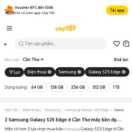
Voucher KFC đến 100k
Tải app
Chỉ có trên app Chợ Tốt
Khu vực:
Cần Thơ
Xoá lọc
Điện thoại
Samsung
Galaxy S25 Edge
Lọc
Dung lượng:
64 GB
128 GB
256 GB
512 GB
1 TB
2 
Chợ Tốt
Điện thoại
Samsung
Samsung Galaxy S25 Edge
Samsung G
2 Samsung Galaxy S25 Edge ở Cần Thơ máy bền đẹp đang bán 08/2026
Hiện có hơn 2 lựa chọn mua bán
Galaxy S25 Edge ở Cần
Samsung