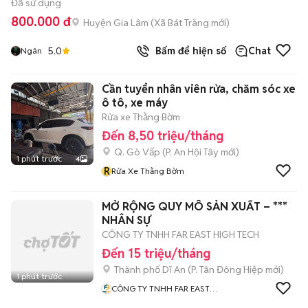
Đã sử dụng
800.000 đ
Huyện Gia Lâm
(
Xã Bát Tràng
mới)
5.0
Bấm để hiện số
Chat
Ngân
Cần tuyển nhân viên rửa, chăm sóc xe
ô tô, xe máy
Rửa xe Thằng Bờm
Đến 8,50 triệu/tháng
Q. Gò Vấp
(
P. An Hội Tây
mới)
1 phút trước
4
R
Rửa Xe Thằng Bờm
MỞ RỘNG QUY MÔ SẢN XUẤT – ***
NHÂN SỰ
CÔNG TY TNHH FAR EAST HIGH TECH
Đến 15 triệu/tháng
Thành phố Dĩ An
(
P. Tân Đông Hiệp
mới)
1 phút trước
CÔNG TY TNHH FAR EAST
HIGH TECH