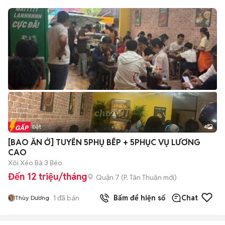
Tin nổi bật
4
[BAO ĂN Ở] TUYỂN 5PHỤ BẾP + 5PHỤC VỤ LƯƠNG
CAO
Xôi Xéo Bà 3 Béo
Đến 12 triệu/tháng
Quận 7
(
P. Tân Thuận
mới)
1
đã bán
Bấm để hiện số
Chat
Thùy Dương