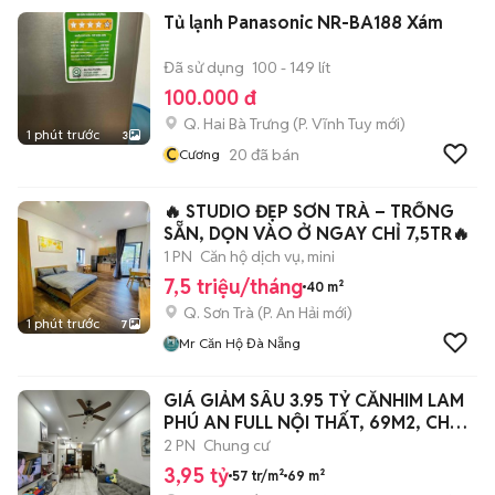
Tủ lạnh Panasonic NR-BA188 Xám
Đã sử dụng
100 - 149 lít
100.000 đ
Q. Hai Bà Trưng
(
P. Vĩnh Tuy
mới)
1 phút trước
3
C
20
đã bán
Cương
🔥 STUDIO ĐẸP SƠN TRÀ – TRỐNG
SẴN, DỌN VÀO Ở NGAY CHỈ 7,5TR🔥
1 PN
Căn hộ dịch vụ, mini
7,5 triệu/tháng
40 m²
Q. Sơn Trà
(
P. An Hải
mới)
1 phút trước
7
Mr Căn Hộ Đà Nẵng
GIÁ GIẢM SÂU 3.95 TỶ CĂNHIM LAM
PHÚ AN FULL NỘI THẤT, 69M2, CHO
VAY
2 PN
Chung cư
3,95 tỷ
57 tr/m²
69 m²