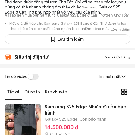
Thơ đang được đăng tải trên Chợ Tốt. Chỉ với vài thao tác lọc, người
dùng có thể nhanh chóng tìm thấy chiếc
Galaxy S25
Samsung
Edge ở Cần Thơ phù hợp nhất với yêu cầu của mình.
Vì sao nên mua bán Samsung Galaxy S25 Edge ở Cần Thơ trên Chợ Tốt?
Mức giá dễ tiếp cận: Samsung Galaxy S25 Edge ở Cần Thơ đang là lựa
chọn phổ biến cho người dùng muốn trải nghiệm dòng máy này với chi
...Xem thêm
phí thấp hơn so với khi mới ra mắt.
Lưu tìm kiếm
Nguồn cung phong phú: Dễ dàng tìm thấy
Samsung
Galaxy S25 Edge ở
Cần Thơ từ nhiều cá nhân muốn lên đời máy, mang đến đa dạng sự lựa
chọn về tình trạng bảo hành, hình thức máy và màu sắc.
Siêu thị điện tử
Xem Cửa hàng
Giao dịch minh bạch: Việc gặp gỡ trực tiếp giúp người mua
đánh giá chính xác hiệu năng thực tế của máy so với mô tả trên
tin đăng.
Tin có video
Tin mới nhất
Mua bán linh hoạt: Hai bên có thể chủ động thỏa thuận giá cả và
địa điểm giao nhận, chốt giao dịch nhanh chóng khi đạt được
Tất cả
Cá nhân
Bán chuyên
tiếng nói chung.
Samsung S25 Edge Như mới còn bảo
hành
Galaxy S25 Edge
Còn bảo hành
14.500.000 đ
Q. Thốt Nốt