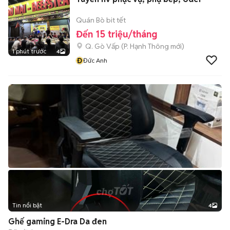
Quán Bò bit tết
Đến 15 triệu/tháng
Q. Gò Vấp
(
P. Hạnh Thông
mới)
1 phút trước
4
Đ
Đức Anh
Tin nổi bật
4
Ghế gaming E-Dra Da đen