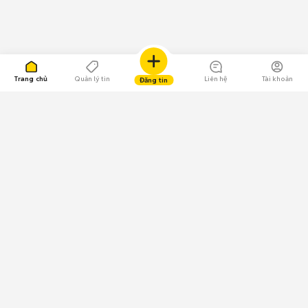
Trang chủ
Quản lý tin
Liên hệ
Tài khoản
Đăng tin
109.000 Bình chọn
Tải ứng dụng Chợ Tốt
Về Chợ Tốt
Quy chế sàn
Chính sách bảo mật
Giải quyết tranh chấp
CÔNG TY TNHH CHỢ TỐT - Người đại diện theo pháp luật:
Nguyễn Trọng Tấn; GPDKKD: 0312120782 do Sở KH & ĐT TP.HCM cấp ngày
11/01/2013;