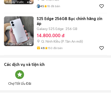
4 ngày trước
6
4.5
18
đã bán
S25 Edge 256GB Bạc chính hãng zin
áp
Galaxy S25 Edge
256 GB
14.800.000 đ
Q. Ninh Kiều
(
P. Tân An
mới)
7 ngày trước
6
4.8
150
đã bán
Các dịch vụ và tiện ích
Chợ Tốt Ưu Đãi