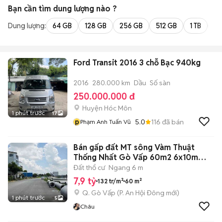
Bạn cần tìm
dung lượng
nào ?
Dung lượng:
64 GB
128 GB
256 GB
512 GB
1 TB
2 
Ford Transit 2016 3 chỗ Bạc 940kg
2016
280.000 km
Dầu
Số sàn
250.000.000 đ
Huyện Hóc Môn
1 phút trước
17
p
5.0
116
đã bán
Phạm Anh Tuấn Vũ
Bán gấp đất MT sông Vàm Thuật
Thống Nhất Gò Vấp 60m2 6x10m
phường 13
Đất thổ cư
Ngang 6 m
7,9 tỷ
132 tr/m²
60 m²
Q. Gò Vấp
(
P. An Hội Đông
mới)
1 phút trước
5
Châu