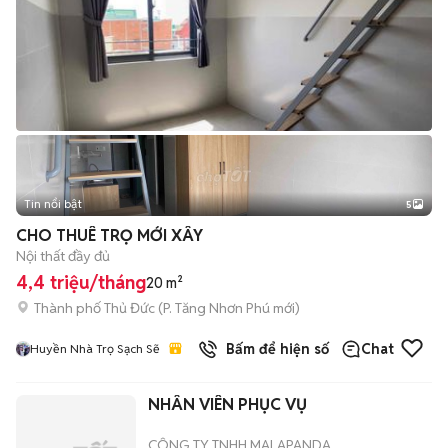
Tin nổi bật
5
CHO THUÊ TRỌ MỚI XÂY
Nội thất đầy đủ
4,4 triệu/tháng
20 m²
Thành phố Thủ Đức
(
P. Tăng Nhơn Phú
mới)
Bấm để hiện số
Chat
Huyền Nhà Trọ Sạch Sẽ
NHÂN VIÊN PHỤC VỤ
CÔNG TY TNHH MALAPANDA