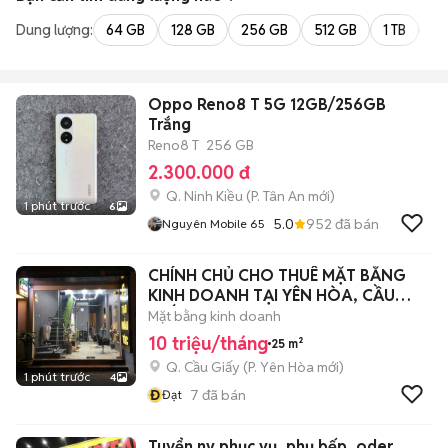
Dung lượng:
64 GB
128 GB
256 GB
512 GB
1 TB
2 
Oppo Reno8 T 5G 12GB/256GB
Trắng
Reno8 T
256 GB
2.300.000 đ
Q. Ninh Kiều
(
P. Tân An
mới)
1 phút trước
6
5.0
952
đã bán
Nguyên Mobile 65
CHÍNH CHỦ CHO THUÊ MẶT BẰNG
KINH DOANH TẠI YÊN HÒA, CẦU
GIẤY
Mặt bằng kinh doanh
10 triệu/tháng
25 m²
Q. Cầu Giấy
(
P. Yên Hòa
mới)
1 phút trước
4
Đ
7
đã bán
Đạt
Tuyển nv phục vụ, phụ bếp, oder