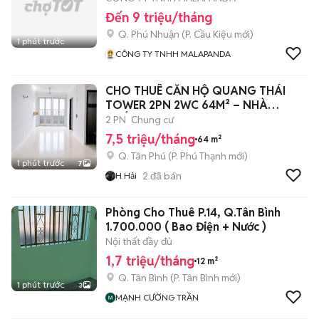
Đến 9 triệu/tháng
Q. Phú Nhuận
(
P. Cầu Kiệu
mới)
1 phút trước
CÔNG TY TNHH MALAPANDA
CHO THUÊ CĂN HỘ QUANG THÁI
TOWER 2PN 2WC 64M² – NHÀ
TRỐNG – 7.5TR
2 PN
Chung cư
7,5 triệu/tháng
64 m²
Q. Tân Phú
(
P. Phú Thạnh
mới)
1 phút trước
7
2
đã bán
H Hải
Phòng Cho Thuê P.14, Q.Tân Bình
1.700.000 ( Bao Điện + Nước )
Nội thất đầy đủ
1,7 triệu/tháng
12 m²
Q. Tân Bình
(
P. Tân Bình
mới)
1 phút trước
3
MẠNH CƯỜNG TRẦN