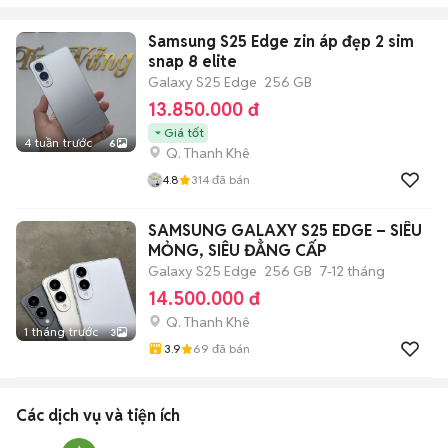
Samsung S25 Edge zin áp đẹp 2 sim
snap 8 elite
Galaxy S25 Edge
256 GB
13.850.000 đ
Giá tốt
4 tuần trước
6
Q. Thanh Khê
4.8
314
đã bán
SAMSUNG GALAXY S25 EDGE – SIÊU
MỎNG, SIÊU ĐẲNG CẤP
Galaxy S25 Edge
256 GB
7-12 tháng
14.500.000 đ
Q. Thanh Khê
1 tháng trước
3
3.9
69
đã bán
Các dịch vụ và tiện ích