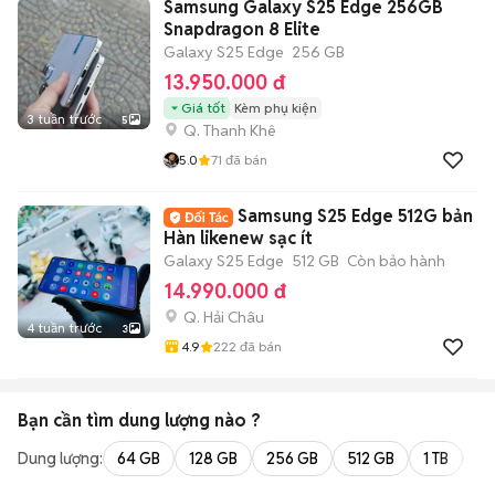
Samsung Galaxy S25 Edge 256GB
Snapdragon 8 Elite
Galaxy S25 Edge
256 GB
13.950.000 đ
Giá tốt
Kèm phụ kiện
3 tuần trước
5
Q. Thanh Khê
5.0
71
đã bán
Samsung S25 Edge 512G bản
Hàn likenew sạc ít
Galaxy S25 Edge
512 GB
Còn bảo hành
14.990.000 đ
Q. Hải Châu
4 tuần trước
3
4.9
222
đã bán
Bạn cần tìm
dung lượng
nào ?
Dung lượng:
64 GB
128 GB
256 GB
512 GB
1 TB
2 