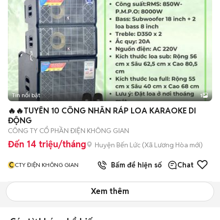
Tin nổi bật
1
🔥🔥TUYỂN 10 CÔNG NHÂN RÁP LOA KARAOKE DI
ĐỘNG
CÔNG TY CỔ PHẦN ĐIỆN KHÔNG GIAN
Đến 14 triệu/tháng
Huyện Bến Lức
(
Xã Lương Hòa
mới)
C
Bấm để hiện số
Chat
CTY ĐIỆN KHÔNG GIAN
Xem thêm