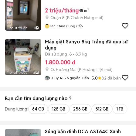
2 triệu/tháng
15 m²
Quận 8
(
P. Chánh Hưng
mới)
T
Tên Chưa Cung Cấp
1 phút trước
3
Máy giặt Sanyo 8kg Trắng đã qua sử
dụng
Đã sử dụng
8 - 8.9 kg
1.800.000 đ
Q. Hoàng Mai
(
P. Hoàng Liệt
mới)
1 phút trước
2
5.0
82
đã bán
E Huy 168 Nguyễn Xiển
Bạn cần tìm
dung lượng
nào ?
Dung lượng:
64 GB
128 GB
256 GB
512 GB
1 TB
2 
Súng bắn đinh DCA AST64C Xanh