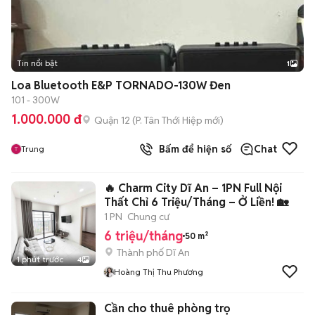
Tin nổi bật
1
Loa Bluetooth E&P TORNADO-130W Đen
101 - 300W
1.000.000 đ
Quận 12
(
P. Tân Thới Hiệp
mới)
Bấm để hiện số
Chat
Trung
🔥 Charm City Dĩ An – 1PN Full Nội
Thất Chỉ 6 Triệu/Tháng – Ở Liền! 🏡
1 PN
Chung cư
6 triệu/tháng
50 m²
Thành phố Dĩ An
1 phút trước
4
Hoàng Thị Thu Phương
Cần cho thuê phòng trọ