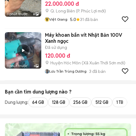
22.000.000 đ
Q. Long Biên
(
P. Phúc Lợi
mới)
1 phút trước
6
V
5.0
31
đã bán
Việt Giang
Máy khoan bắn vít Nhật Bản 100V
Xanh ngọc
Đã sử dụng
120.000 đ
Huyện Hóc Môn
(
Xã Xuân Thới Sơn
mới)
1 phút trước
3
3
đã bán
Lưu Trần Trùng Dương
Bạn cần tìm
dung lượng
nào ?
Dung lượng:
64 GB
128 GB
256 GB
512 GB
1 TB
2 