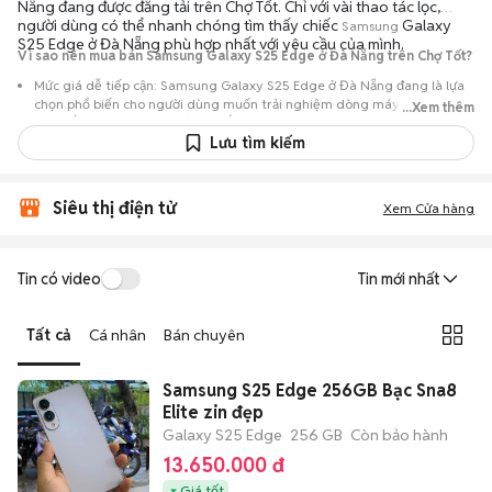
Nẵng đang được đăng tải trên Chợ Tốt. Chỉ với vài thao tác lọc,
người dùng có thể nhanh chóng tìm thấy chiếc
Galaxy
Samsung
S25 Edge ở Đà Nẵng phù hợp nhất với yêu cầu của mình.
Vì sao nên mua bán Samsung Galaxy S25 Edge ở Đà Nẵng trên Chợ Tốt?
Mức giá dễ tiếp cận: Samsung Galaxy S25 Edge ở Đà Nẵng đang là lựa
chọn phổ biến cho người dùng muốn trải nghiệm dòng máy này với chi
...Xem thêm
phí thấp hơn so với khi mới ra mắt.
Lưu tìm kiếm
Nguồn cung phong phú: Dễ dàng tìm thấy
Samsung
Galaxy S25 Edge ở
Đà Nẵng từ nhiều cá nhân muốn lên đời máy, mang đến đa dạng sự lựa
chọn về tình trạng bảo hành, hình thức máy và màu sắc.
Siêu thị điện tử
Xem Cửa hàng
Giao dịch minh bạch: Việc gặp gỡ trực tiếp giúp người mua
đánh giá chính xác hiệu năng thực tế của máy so với mô tả trên
tin đăng.
Tin có video
Tin mới nhất
Mua bán linh hoạt: Hai bên có thể chủ động thỏa thuận giá cả và
địa điểm giao nhận, chốt giao dịch nhanh chóng khi đạt được
Tất cả
Cá nhân
Bán chuyên
tiếng nói chung.
Samsung S25 Edge 256GB Bạc Sna8
Elite zin đẹp
Galaxy S25 Edge
256 GB
Còn bảo hành
13.650.000 đ
Giá tốt