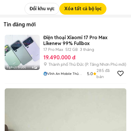
Đổi khu vực
Xóa tất cả bộ lọc
Tin đăng mới
Điện thoại Xiaomi 17 Pro Max
Likenew 99% Fullbox
17 Pro Max
512 GB
3 tháng
19.490.000 đ
Thành phố Thủ Đức
(
P. Tăng Nhơn Phú
mới)
1 phút trước
6
285
đã
5.0
Vĩnh An Mobile Thủ
bán
Đức