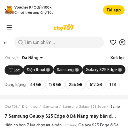
Voucher KFC đến 100k
Tải app
Chỉ có trên app Chợ Tốt
Khu vực:
Đà Nẵng
Xoá lọc
Điện thoại
Samsung
Galaxy S25 Edge
Lọc
Dung lượng:
64 GB
128 GB
256 GB
512 GB
1 TB
2 
Chợ Tốt
Điện thoại
Samsung
Samsung Galaxy S25 Edge
Samsung G
7 Samsung Galaxy S25 Edge ở Đà Nẵng máy bền đẹp đang bán 08/2026
Hiện có hơn 7 lựa chọn mua bán
Galaxy S25 Edge ở Đà
Samsung