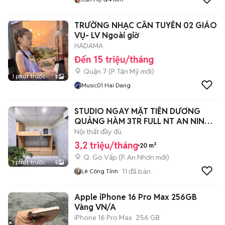
TRƯỜNG NHẠC CẦN TUYỂN 02 GIÁO
VỤ- LV Ngoài giờ
HADAMA
Đến 15 triệu/tháng
Quận 7
(
P. Tân Mỹ
mới)
1 phút trước
2
Music01 Hai Dang
STUDIO NGAY MẶT TIỀN DƯƠNG
QUẢNG HÀM 3TR FULL NT AN NINH
NGAY ĐH VL
Nội thất đầy đủ
3,2 triệu/tháng
20 m²
Q. Gò Vấp
(
P. An Nhơn
mới)
1 phút trước
5
11
đã bán
Lê Công Tính
Apple iPhone 16 Pro Max 256GB
Vàng VN/A
iPhone 16 Pro Max
256 GB