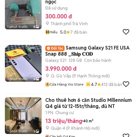
ngọc
Đã sử dụng
300.000 đ
Thành phố Trà Vinh
1 phút trước
6
H
5.0
7
đã bán
Hiếu
Samsung Galaxy S21 FE USA
Snap 888 _𝐒𝐡𝐢𝐩 𝐂𝐎𝐃
Galaxy S21
128 GB
Còn bảo hành
3.990.000 đ
Q. Gò Vấp
(
P. Hạnh Thông
mới)
1 phút trước
6
4.7
412
đã bán
Cửa Hàng Vio Store
Cho thuê hơn 6 căn Studio Millennium
Q4 giá từ 12-15tr/tháng, đủ NT
1 PN
Chung cư
13 triệu/tháng
40 m²
Quận 4
(
P. Khánh Hội
mới)
1 phút trước
5
Căn Hộ Q4 Kim