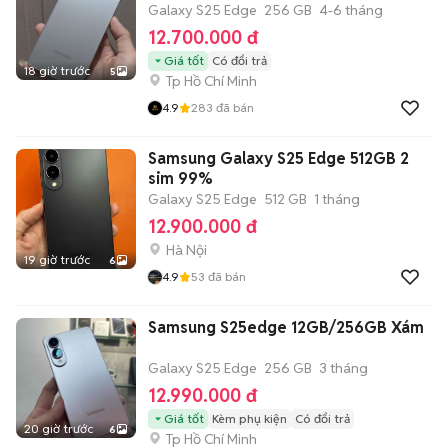
Galaxy S25 Edge
256 GB
4-6 tháng
12.700.000 đ
Giá tốt
Có đổi trả
18 giờ trước
5
Tp Hồ Chí Minh
4.9
283
đã bán
Samsung Galaxy S25 Edge 512GB 2
sim 99%
Galaxy S25 Edge
512 GB
1 tháng
12.900.000 đ
Hà Nội
19 giờ trước
6
4.9
53
đã bán
Samsung S25edge 12GB/256GB Xám
Galaxy S25 Edge
256 GB
3 tháng
12.990.000 đ
Giá tốt
Kèm phụ kiện
Có đổi trả
20 giờ trước
6
Tp Hồ Chí Minh