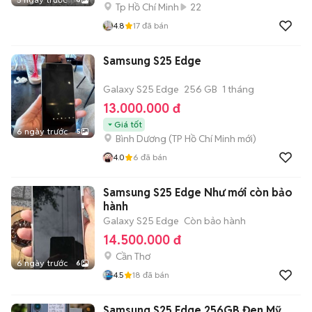
Tp Hồ Chí Minh
22
4.8
17
đã bán
Samsung S25 Edge
Galaxy S25 Edge
256 GB
1 tháng
13.000.000 đ
Giá tốt
6 ngày trước
5
Bình Dương
(
TP Hồ Chí Minh
mới)
4.0
6
đã bán
Samsung S25 Edge Như mới còn bảo
hành
Galaxy S25 Edge
Còn bảo hành
14.500.000 đ
Cần Thơ
6 ngày trước
6
4.5
18
đã bán
Samsung S25 Edge 256GB Đen Mỹ