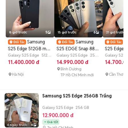
8 giờ trước
5
15 giờ trước
6
21 giờ trước
Samsung
Samsung
S
S25 Edge 512GB màu
S25 EDGE Snap 88
S25 Edge 
đen zin đẹp BH 1 đổi
Galaxy S25 Edge
512
elit 12GB/256GB
Galaxy S25 Edge
256
Bạc Vn Ful
Galaxy S25 
GB
GB
4-6 tháng
GB
11.400.000 đ
14.990.000 đ
14.700.0
1
Bình Dương
Hà Nội
Cần Thơ
TP Hồ Chí Minh mới
Samsung S25 Edge 256GB Trắng
Galaxy S25 Edge
256 GB
12.900.000 đ
Giá tốt
4 ngày trước
6
Tp Hồ Chí Minh