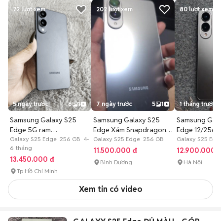
22
lượt xem
202
lượt xem
80
lượt xem
5 ngày trước
6
1
7 ngày trước
5
1
1 tháng trước
Samsung Galaxy S25
Samsung Galaxy S25
Samsung Gala
Edge 5G ram
Edge Xám Snapdragon 8
Edge 12/256
12/256GB.Màu Đen
Galaxy S25 Edge 256 GB 4-
Elite
Galaxy S25 Edge 256 GB
Galaxy S25 Ed
6 tháng
11.500.000 đ
12.900.000 
13.450.000 đ
Bình Dương
Hà Nội
Tp Hồ Chí Minh
Xem tin có video