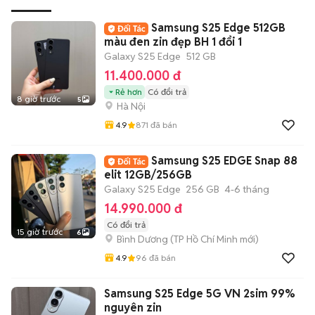
tiếng nói chung.
Samsung S25 Edge 512GB
màu đen zin đẹp BH 1 đổi 1
Galaxy S25 Edge
512 GB
11.400.000 đ
Rẻ hơn
Có đổi trả
8 giờ trước
5
Hà Nội
4.9
871
đã bán
Samsung S25 EDGE Snap 88
elit 12GB/256GB
Galaxy S25 Edge
256 GB
4-6 tháng
14.990.000 đ
Có đổi trả
15 giờ trước
6
Bình Dương
(
TP Hồ Chí Minh
mới)
4.9
96
đã bán
Samsung S25 Edge 5G VN 2sim 99%
nguyên zin