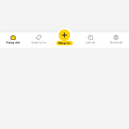
Trang chủ
Quản lý tin
Liên hệ
Tài khoản
Đăng tin
109.000 Bình chọn
Tải ứng dụng Chợ Tốt
Về Chợ Tốt
Quy chế sàn