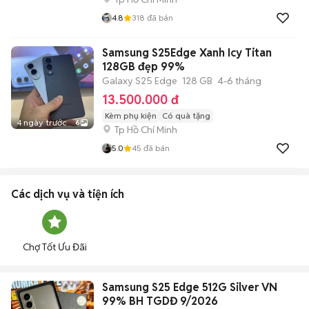
4.8
318
đã bán
Samsung S25Edge Xanh Icy Titan
128GB đẹp 99%
Galaxy S25 Edge
128 GB
4-6 tháng
13.500.000 đ
Kèm phụ kiện
Có quà tặng
4 ngày trước
6
Tp Hồ Chí Minh
5.0
45
đã bán
Các dịch vụ và tiện ích
Chợ Tốt Ưu Đãi
Samsung S25 Edge 512G Silver VN
99% BH TGDĐ 9/2026