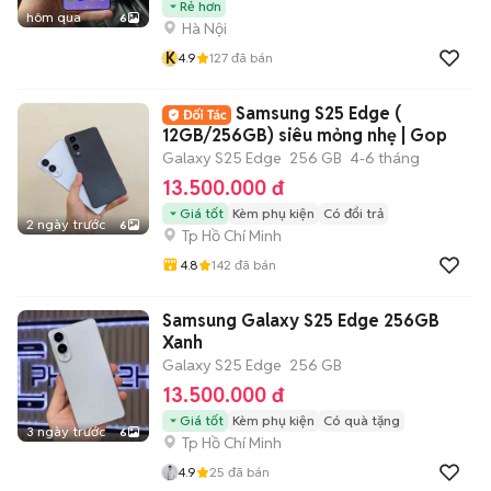
Rẻ hơn
hôm qua
6
Hà Nội
K
4.9
127
đã bán
Samsung S25 Edge (
12GB/256GB) siêu mỏng nhẹ | Gop
Galaxy S25 Edge
256 GB
4-6 tháng
13.500.000 đ
Giá tốt
Kèm phụ kiện
Có đổi trả
2 ngày trước
6
Tp Hồ Chí Minh
4.8
142
đã bán
Samsung Galaxy S25 Edge 256GB
Xanh
Galaxy S25 Edge
256 GB
13.500.000 đ
Giá tốt
Kèm phụ kiện
Có quà tặng
3 ngày trước
6
Tp Hồ Chí Minh
4.9
25
đã bán