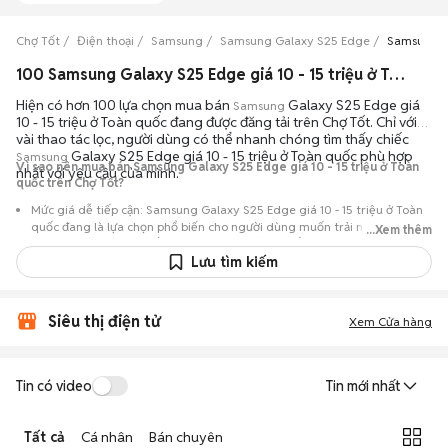
Chợ Tốt
Điện thoại
Samsung
Samsung Galaxy S25 Edge
Samsung Ga
100 Samsung Galaxy S25 Edge giá 10 - 15 triệu ở Toàn quốc máy bền đẹp đang bán 08/2026
Hiện có hơn 100 lựa chọn mua bán
Galaxy S25 Edge giá
Samsung
10 - 15 triệu ở Toàn quốc đang được đăng tải trên Chợ Tốt. Chỉ với
vài thao tác lọc, người dùng có thể nhanh chóng tìm thấy chiếc
Galaxy S25 Edge giá 10 - 15 triệu ở Toàn quốc phù hợp
Samsung
Vì sao nên mua bán Samsung Galaxy S25 Edge giá 10 - 15 triệu ở Toàn
nhất với yêu cầu của mình.
quốc trên Chợ Tốt?
Mức giá dễ tiếp cận: Samsung Galaxy S25 Edge giá 10 - 15 triệu ở Toàn
quốc đang là lựa chọn phổ biến cho người dùng muốn trải nghiệm dòng
...Xem thêm
máy này với chi phí thấp hơn so với khi mới ra mắt.
Lưu tìm kiếm
Nguồn cung phong phú: Dễ dàng tìm thấy
Samsung
Galaxy S25 Edge
giá 10 - 15 triệu ở Toàn quốc từ nhiều cá nhân muốn lên đời máy, mang
đến đa dạng sự lựa chọn về tình trạng bảo hành, hình thức máy và màu
Siêu thị điện tử
sắc.
Xem Cửa hàng
Giao dịch minh bạch: Việc gặp gỡ trực tiếp giúp người mua
đánh giá chính xác hiệu năng thực tế của máy so với mô tả trên
Tin có video
Tin mới nhất
tin đăng.
Mua bán linh hoạt: Hai bên có thể chủ động thỏa thuận giá cả và
Tất cả
Cá nhân
Bán chuyên
địa điểm giao nhận, chốt giao dịch nhanh chóng khi đạt được