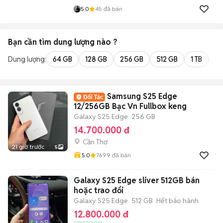
5.0
45
đã bán
Bạn cần tìm
dung lượng
nào ?
Dung lượng:
64 GB
128 GB
256 GB
512 GB
1 TB
2 
Samsung S25 Edge
12/256GB Bạc Vn Fullbox keng
Galaxy S25 Edge
256 GB
14.700.000 đ
Cần Thơ
21 giờ trước
5
5.0
7699
đã bán
Galaxy S25 Edge sliver 512GB bán
hoặc trao đổi
Galaxy S25 Edge
512 GB
Hết bảo hành
12.800.000 đ