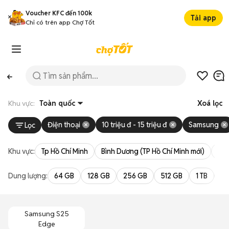
Voucher KFC đến 100k
Tải app
Chỉ có trên app Chợ Tốt
Khu vực:
Toàn quốc
Xoá lọc
Điện thoại
10 triệu đ - 15 triệu đ
Samsung
Lọc
Khu vực:
Tp Hồ Chí Minh
Bình Dương (TP Hồ Chí Minh mới)
Bà 
Dung lượng:
64 GB
128 GB
256 GB
512 GB
1 TB
2 
Samsung S25
Edge