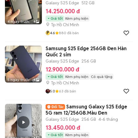
Galaxy S25 Edge
512 GB
14.250.000 đ
Giá tốt
Kèm phụ kiện
4 ngày trước
6
Tp Hồ Chí Minh
P
4.6
880
đã bán
Samsung S25 Edge 256GB Đen Hàn
Quốc 2 sim
Galaxy S25 Edge
256 GB
12.900.000 đ
Giá tốt
Kèm phụ kiện
Có quà tặng
5 ngày trước
6
Tp Hồ Chí Minh
5.0
63
đã bán
Samsung Galaxy S25 Edge
5G ram 12/256GB.Màu Đen
Galaxy S25 Edge
256 GB
4-6 tháng
13.450.000 đ
Giá tốt
Kèm phụ kiện
5 ngày trước
6