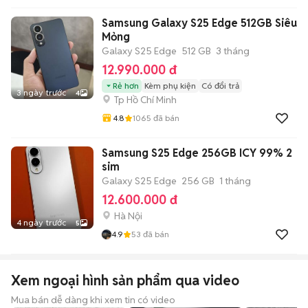
Samsung Galaxy S25 Edge 512GB Siêu
Mỏng
Galaxy S25 Edge
512 GB
3 tháng
12.990.000 đ
Rẻ hơn
Kèm phụ kiện
Có đổi trả
3 ngày trước
4
Tp Hồ Chí Minh
4.8
1065
đã bán
Samsung S25 Edge 256GB ICY 99% 2
sim
Galaxy S25 Edge
256 GB
1 tháng
12.600.000 đ
Hà Nội
4 ngày trước
5
4.9
53
đã bán
Xem ngoại hình sản phẩm qua video
Mua bán dễ dàng khi xem tin có video