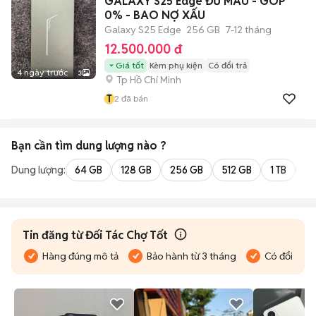
GALAXY S25 Edge ĐỦ MÀU - GÓP
0% - BAO NỢ XẤU
Galaxy S25 Edge
256 GB
7-12 tháng
12.500.000 đ
Giá tốt
Kèm phụ kiện
Có đổi trả
4 ngày trước
3
Tp Hồ Chí Minh
T
2
đã bán
Bạn cần tìm
dung lượng
nào ?
Dung lượng:
64 GB
128 GB
256 GB
512 GB
1 TB
2 
Tin đăng từ Đối Tác Chợ Tốt
Hàng đúng mô tả
Bảo hành từ 3 tháng
Có đổi trả