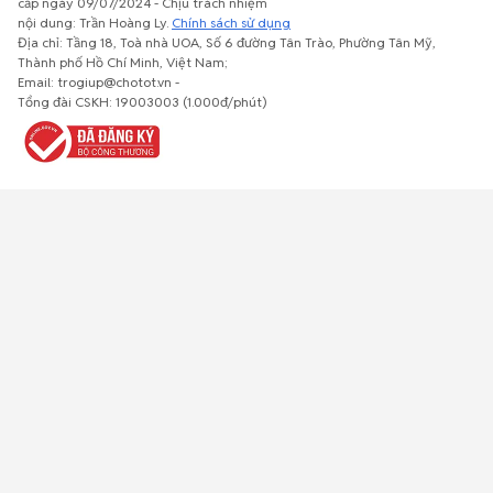
cấp ngày 09/07/2024 - Chịu trách nhiệm
nội dung: Trần Hoàng Ly.
Chính sách sử dụng
Địa chỉ: Tầng 18, Toà nhà UOA, Số 6 đường Tân Trào, Phường Tân Mỹ,
Thành phố Hồ Chí Minh, Việt Nam;
Email: trogiup@chotot.vn -
Bất động
Xe cộ
Thú cưng
Đồ gia
Giải trí, Thể
Tổng đài CSKH: 19003003 (1.000đ/phút)
sản
dụng, nội
thao, Sở
thất, cây
thích
cảnh
Việc làm
Đồ điện tử
Tủ lạnh, máy
Đồ dùng văn
Thời trang,
lạnh, máy
phòng,
Đồ dùng cá
giặt
công nông
nhân
nghiệp
Về trang chủ