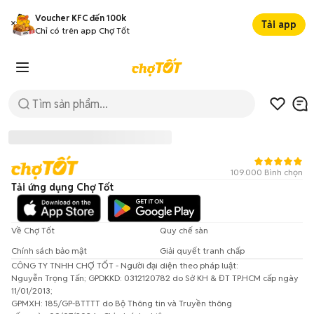
Voucher KFC đến 100k
Tải app
Chỉ có trên app Chợ Tốt
109.000 Bình chọn
Tải ứng dụng Chợ Tốt
Về Chợ Tốt
Quy chế sàn
Chính sách bảo mật
Giải quyết tranh chấp
CÔNG TY TNHH CHỢ TỐT - Người đại diện theo pháp luật:
Đã có lỗi xảy ra!
Nguyễn Trọng Tấn; GPDKKD: 0312120782 do Sở KH & ĐT TP.HCM cấp ngày
11/01/2013;
Vui lòng thử lại sau.
GPMXH: 185/GP-BTTTT do Bộ Thông tin và Truyền thông