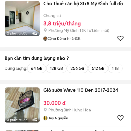
Cho thuê căn hộ 3tr8 Mỹ Đình full đồ
Chung cư
3,8 triệu/tháng
Phường Mỹ Đình 1
(
P. Từ Liêm
mới)
2 phút trước
4
Cộng Đồng Nhà Đất
Bạn cần tìm
dung lượng
nào ?
Dung lượng:
64 GB
128 GB
256 GB
512 GB
1 TB
2 
Giỏ sườn Wave 110 Đen 2017-2024
30.000 đ
Phường Bình Hưng Hòa
H
Huy Nguyễn
3 phút trước
3