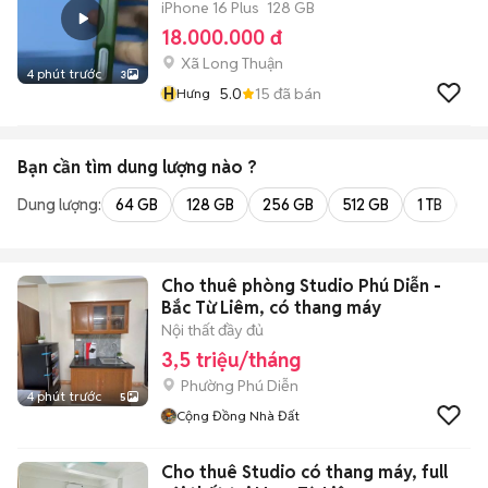
iPhone 16 Plus
128 GB
18.000.000 đ
Xã Long Thuận
4 phút trước
3
H
5.0
15
đã bán
Hưng
Bạn cần tìm
dung lượng
nào ?
Dung lượng:
64 GB
128 GB
256 GB
512 GB
1 TB
2 
Cho thuê phòng Studio Phú Diễn -
Bắc Từ Liêm, có thang máy
Nội thất đầy đủ
3,5 triệu/tháng
Phường Phú Diễn
4 phút trước
5
Cộng Đồng Nhà Đất
Cho thuê Studio có thang máy, full