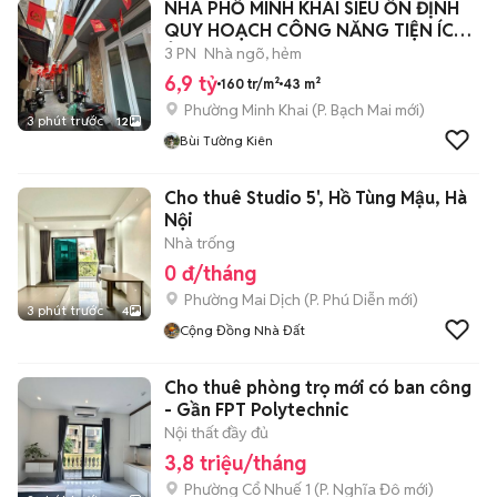
NHÀ PHỐ MINH KHAI SIÊU ỔN ĐỊNH
QUY HOẠCH CÔNG NĂNG TIỆN ÍCH
Ở NGAY.
3 PN
Nhà ngõ, hẻm
6,9 tỷ
160 tr/m²
43 m²
Phường Minh Khai
(
P. Bạch Mai
mới)
3 phút trước
12
Bùi Tường Kiên
Cho thuê Studio 5', Hồ Tùng Mậu, Hà
Nội
Nhà trống
0 đ/tháng
Phường Mai Dịch
(
P. Phú Diễn
mới)
3 phút trước
4
Cộng Đồng Nhà Đất
Cho thuê phòng trọ mới có ban công
- Gần FPT Polytechnic
Nội thất đầy đủ
3,8 triệu/tháng
Phường Cổ Nhuế 1
(
P. Nghĩa Đô
mới)