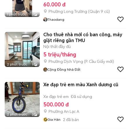
60.000 đ
Phường Long Trường (Quận 9 cũ)
1 phút trước
2
Thaodang
Cho thuê nhà mới có ban công, máy
giặt riêng gần TMU
Nội thất đầy đủ
5 triệu/tháng
Phường Dịch Vọng
(
P. Cầu Giấy
mới)
2 phút trước
5
Cộng Đồng Nhà Đất
Xe đạp trẻ em màu Xanh dương cũ
Xe đạp trẻ em
Đã sử dụng
500.000 đ
Phường An Lạc A
2 phút trước
2
G
2
đã bán
Gia Hân