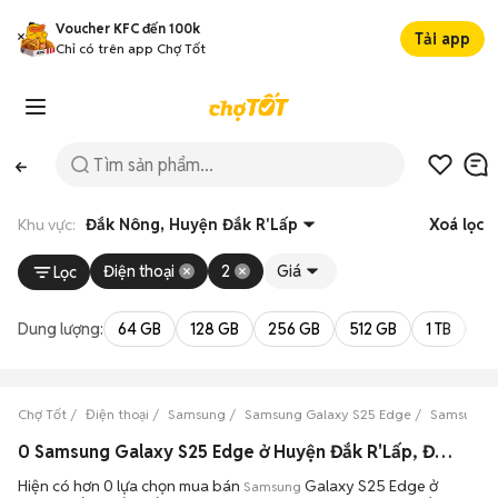
Voucher KFC đến 100k
Tải app
Chỉ có trên app Chợ Tốt
Khu vực:
Đắk Nông, Huyện Đắk R'Lấp
Xoá lọc
Điện thoại
2
Giá
Lọc
Dung lượng:
64 GB
128 GB
256 GB
512 GB
1 TB
2 
Chợ Tốt
Điện thoại
Samsung
Samsung Galaxy S25 Edge
Samsung G
0 Samsung Galaxy S25 Edge ở Huyện Đắk R'Lấp, Đắk Nông máy bền đẹp đang bán 08/2026
Hiện có hơn 0 lựa chọn mua bán
Galaxy S25 Edge ở
Samsung