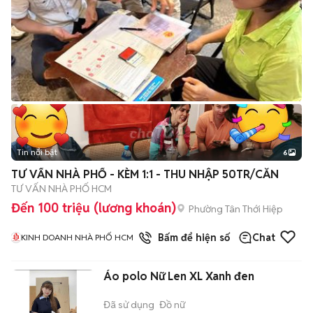
Tin nổi bật
6
+
2
TƯ VẤN NHÀ PHỐ - KÈM 1:1 - THU NHẬP 50TR/CĂN
TƯ VẤN NHÀ PHỐ HCM
Đến 100 triệu (lương khoán)
Phường Tân Thới Hiệp
1
đã bán
Bấm để hiện số
Chat
KINH DOANH NHÀ PHỐ HCM
Áo polo Nữ Len XL Xanh đen
Đã sử dụng
Đồ nữ