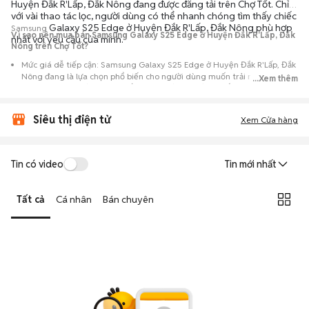
Huyện Đắk R'Lấp, Đắk Nông đang được đăng tải trên Chợ Tốt. Chỉ
với vài thao tác lọc, người dùng có thể nhanh chóng tìm thấy chiếc
Galaxy S25 Edge ở Huyện Đắk R'Lấp, Đắk Nông phù hợp
Samsung
Vì sao nên mua bán Samsung Galaxy S25 Edge ở Huyện Đắk R'Lấp, Đắk
nhất với yêu cầu của mình.
Nông trên Chợ Tốt?
Mức giá dễ tiếp cận: Samsung Galaxy S25 Edge ở Huyện Đắk R'Lấp, Đắk
Nông đang là lựa chọn phổ biến cho người dùng muốn trải nghiệm
...Xem thêm
dòng máy này với chi phí thấp hơn so với khi mới ra mắt.
Nguồn cung phong phú: Dễ dàng tìm thấy
Samsung
Galaxy S25 Edge ở
Siêu thị điện tử
Huyện Đắk R'Lấp, Đắk Nông từ nhiều cá nhân muốn lên đời máy, mang
Xem Cửa hàng
đến đa dạng sự lựa chọn về tình trạng bảo hành, hình thức máy và màu
sắc.
Giao dịch minh bạch: Việc gặp gỡ trực tiếp giúp người mua
Tin có video
Tin mới nhất
đánh giá chính xác hiệu năng thực tế của máy so với mô tả trên
tin đăng.
Tất cả
Cá nhân
Bán chuyên
Mua bán linh hoạt: Hai bên có thể chủ động thỏa thuận giá cả và
địa điểm giao nhận, chốt giao dịch nhanh chóng khi đạt được
tiếng nói chung.