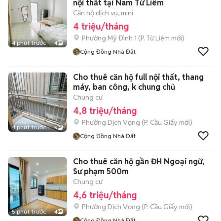
nội thất tại Nam Từ Liêm
Căn hộ dịch vụ, mini
4 triệu/tháng
Phường Mỹ Đình 1
(
P. Từ Liêm
mới)
4 phút trước
4
Cộng Đồng Nhà Đất
Cho thuê căn hộ full nội thất, thang
máy, ban công, k chung chủ
Chung cư
4,8 triệu/tháng
Phường Dịch Vọng
(
P. Cầu Giấy
mới)
4 phút trước
5
Cộng Đồng Nhà Đất
Cho thuê căn hộ gần ĐH Ngoại ngữ,
Sư phạm 500m
Chung cư
4,6 triệu/tháng
Phường Dịch Vọng
(
P. Cầu Giấy
mới)
5 phút trước
4
Cộng Đồng Nhà Đất