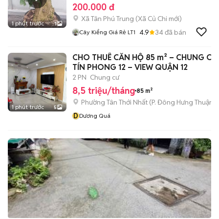
200.000 đ
Xã Tân Phú Trung
(
Xã Củ Chi
mới)
1 phút trước
1
4.9
34
đã bán
Cây Kiểng Giá Rẻ LT1
CHO THUÊ CĂN HỘ 85 m² – CHUNG CƯ
TÍN PHONG 12 – VIEW QUẬN 12
2 PN
Chung cư
8,5 triệu/tháng
85 m²
Phường Tân Thới Nhất
(
P. Đông Hưng Thuận
m
1 phút trước
5
D
Dương Quá