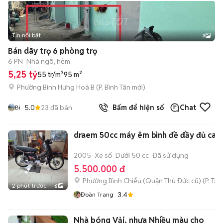
Tin nổi bật
3
Bán dãy trọ 6 phòng trọ
6 PN
Nhà ngõ, hẻm
5,25 tỷ
55 tr/m²
95 m²
Phường Bình Hưng Hoà B
(
P. Bình Tân
mới)
5.0
23
đã bán
Bấm để hiện số
Chat
Bi
draem 50cc máy êm bình đề đầy đủ c
2005
Xe số
Dưới 50 cc
Đã sử dụng
5.500.000 đ
Phường Bình Chiểu (Quận Thủ Đức cũ)
(
P. Ta
2 phút trước
6
3.4
Đoàn Trang
Nhà bóng Vải, nhựa Nhiều màu cho