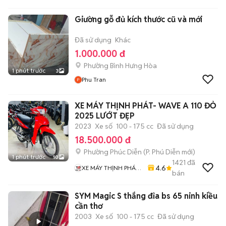
Giường gỗ đủ kích thước cũ và mới
Đã sử dụng
Khác
1.000.000 đ
Phường Bình Hưng Hòa
1 phút trước
3
Phu Tran
XE MÁY THỊNH PHÁT- WAVE A 110 ĐỎ
2025 LƯỚT ĐẸP
2023
Xe số
100 - 175 cc
Đã sử dụng
18.500.000 đ
Phường Phúc Diễn
(
P. Phú Diễn
mới)
1 phút trước
10
1421
đã
4.6
XE MÁY THỊNH PHÁT
bán
XE LƯỚT GIÁ RẺ
SYM Magic S thắng đỉa bs 65 ninh kiều
cần thơ
2003
Xe số
100 - 175 cc
Đã sử dụng