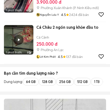
3.900.000 đ
Phường Xuân Khánh
(
P. Ninh Kiều
mới)
1 phút trước
10
N
4.5
2424
đã bán
Nguyễn Lưu Y
Cá Châu 2 ngón sung khỏe đầu to
Cá Cảnh
250.000 đ
Phường An Lạc
1 phút trước
2
L
4.5
137
đã bán
Lê Kim Phát
Bạn cần tìm
dung lượng
nào ?
Dung lượng:
64 GB
128 GB
256 GB
512 GB
1 TB
2 