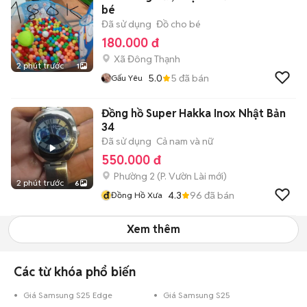
bé
Đã sử dụng
Đồ cho bé
180.000 đ
Xã Đông Thạnh
2 phút trước
1
5.0
5
đã bán
Gấu Yêu
Đồng hồ Super Hakka Inox Nhật Bản
34
Đã sử dụng
Cả nam và nữ
550.000 đ
Phường 2
(
P. Vườn Lài
mới)
2 phút trước
6
đ
4.3
96
đã bán
Đồng Hồ Xưa
Xem thêm
Các từ khóa phổ biến
Giá Samsung S25 Edge
Giá Samsung S25