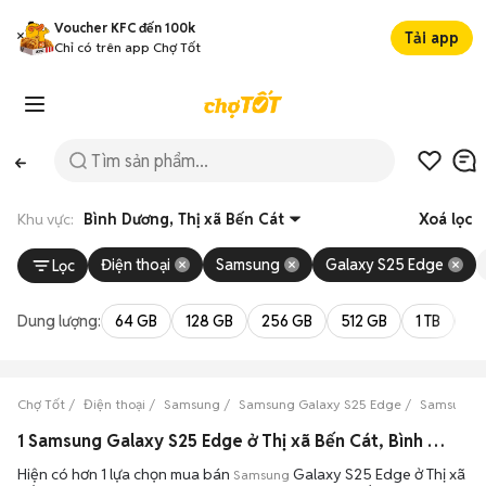
Voucher KFC đến 100k
Tải app
Chỉ có trên app Chợ Tốt
Khu vực:
Bình Dương, Thị xã Bến Cát
Xoá lọc
Điện thoại
Samsung
Galaxy S25 Edge
Lọc
Dung lượng:
64 GB
128 GB
256 GB
512 GB
1 TB
2 
Chợ Tốt
Điện thoại
Samsung
Samsung Galaxy S25 Edge
Samsung G
1 Samsung Galaxy S25 Edge ở Thị xã Bến Cát, Bình Dương máy bền đẹp đang bán 08/2026
Hiện có hơn 1 lựa chọn mua bán
Galaxy S25 Edge ở Thị xã
Samsung