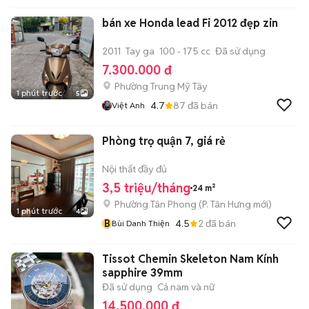
bán xe Honda lead Fi 2012 đẹp zin
2011
Tay ga
100 - 175 cc
Đã sử dụng
7.300.000 đ
Phường Trung Mỹ Tây
1 phút trước
5
4.7
87
đã bán
Việt Anh
Phòng trọ quận 7, giá rẻ
Nội thất đầy đủ
3,5 triệu/tháng
24 m²
Phường Tân Phong
(
P. Tân Hưng
mới)
1 phút trước
4
B
4.5
2
đã bán
Bùi Danh Thiện
Tissot Chemin Skeleton Nam Kính
sapphire 39mm
Đã sử dụng
Cả nam và nữ
14.500.000 đ