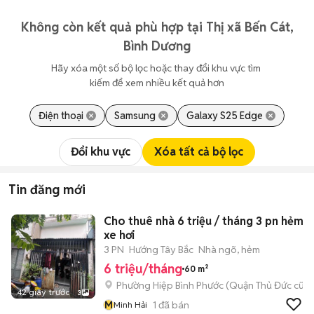
Không còn kết quả phù hợp tại Thị xã Bến Cát,
Bình Dương
Hãy xóa một số bộ lọc hoặc thay đổi khu vực tìm 
kiếm để xem nhiều kết quả hơn
Điện thoại
Samsung
Galaxy S25 Edge
Đổi khu vực
Xóa tất cả bộ lọc
Tin đăng mới
Cho thuê nhà 6 triệu / tháng 3 pn hẻm
xe hơi
3 PN
Hướng Tây Bắc
Nhà ngõ, hẻm
6 triệu/tháng
60 m²
Phường Hiệp Bình Phước (Quận Thủ Đức cũ)
42 giây trước
3
M
1
đã bán
Minh Hải