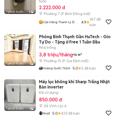
tuổi)
2.222.000 đ
1 phút trước
5
Phường 7
(
P. Bình Đông
mới)
187
đã
4.9
Cửa Hàng Thanh Lý Đồ
bán
Cũ Mới
Phòng Bình Thạnh Gần HuTech - Gio
Tự Do - Tặng ở Free 1 Tuần Đầu
Nhà trống
3,8 triệu/tháng
16 m²
Phường 15
(
P. Gia Định
mới)
1 phút trước
3
5.0
5
đã bán
Hoàng Quốc Thịnh
Máy lọc không khí Sharp Trắng Nhật
Bản Inverter
Đã sử dụng
850.000 đ
Xã Vĩnh Lộc A
1 phút trước
3
5.0
423
đã bán
Quạt