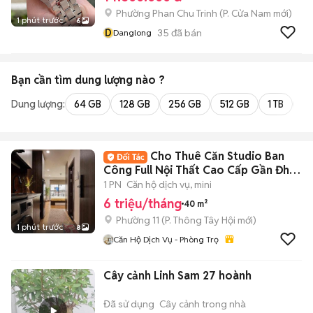
Phường Phan Chu Trinh
(
P. Cửa Nam
mới)
1 phút trước
6
D
35
đã bán
Danglong
Bạn cần tìm
dung lượng
nào ?
Dung lượng:
64 GB
128 GB
256 GB
512 GB
1 TB
2 
Cho Thuê Căn Studio Ban
Công Full Nội Thất Cao Cấp Gần Đh
VLU_Ngã 5 Gò
1 PN
Căn hộ dịch vụ, mini
6 triệu/tháng
40 m²
Phường 11
(
P. Thông Tây Hội
mới)
1 phút trước
8
Căn Hộ Dịch Vụ - Phòng Trọ
Cây cảnh Linh Sam 27 hoành
Đã sử dụng
Cây cảnh trong nhà