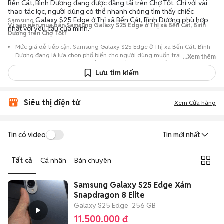
Bến Cát, Bình Dương đang được đăng tải trên Chợ Tốt. Chỉ với vài
thao tác lọc, người dùng có thể nhanh chóng tìm thấy chiếc
Galaxy S25 Edge ở Thị xã Bến Cát, Bình Dương phù hợp
Samsung
Vì sao nên mua bán Samsung Galaxy S25 Edge ở Thị xã Bến Cát, Bình
nhất với yêu cầu của mình.
Dương trên Chợ Tốt?
Mức giá dễ tiếp cận: Samsung Galaxy S25 Edge ở Thị xã Bến Cát, Bình
Dương đang là lựa chọn phổ biến cho người dùng muốn trải nghiệm
...Xem thêm
dòng máy này với chi phí thấp hơn so với khi mới ra mắt.
Lưu tìm kiếm
Nguồn cung phong phú: Dễ dàng tìm thấy
Samsung
Galaxy S25 Edge ở
Thị xã Bến Cát, Bình Dương từ nhiều cá nhân muốn lên đời máy, mang
đến đa dạng sự lựa chọn về tình trạng bảo hành, hình thức máy và màu
Siêu thị điện tử
sắc.
Xem Cửa hàng
Giao dịch minh bạch: Việc gặp gỡ trực tiếp giúp người mua
đánh giá chính xác hiệu năng thực tế của máy so với mô tả trên
Tin có video
Tin mới nhất
tin đăng.
Mua bán linh hoạt: Hai bên có thể chủ động thỏa thuận giá cả và
Tất cả
Cá nhân
Bán chuyên
địa điểm giao nhận, chốt giao dịch nhanh chóng khi đạt được
tiếng nói chung.
Samsung Galaxy S25 Edge Xám
Snapdragon 8 Elite
Galaxy S25 Edge
256 GB
11.500.000 đ