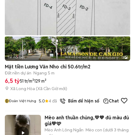
Tin nổi bật
3
Mặt tiền Lương Văn Nho chỉ 50.6tr/m2
Đất nền dự án
Ngang 5 m
6,5 tỷ
51 tr/m²
129 m²
Xã Long Hòa
(
Xã Cần Giờ
mới)
Đ
5.0
4
đã bán
Bấm để hiện số
Chat
Đoàn Việt Hưng
Mèo anh thuần chủng,💛💙 đủ màu đủ
giá💚🩷
Mèo Anh Lông Ngắn
Mèo con (dưới 3 tháng