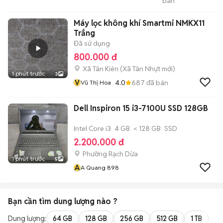
bán
Phát
Máy lọc không khí Smartmi NMKX11
Trắng
Đã sử dụng
800.000 đ
Xã Tân Kiên
(
Xã Tân Nhựt
mới)
1 phút trước
3
V
4.0
687
đã bán
Vũ Thị Hoa
Dell Inspiron 15 i3-7100U SSD 128GB
Intel Core i3
4 GB
< 128 GB
SSD
2.200.000 đ
Phường Rạch Dừa
1 phút trước
5
A
A Quang 898
Bạn cần tìm
dung lượng
nào ?
Dung lượng:
64 GB
128 GB
256 GB
512 GB
1 TB
2 