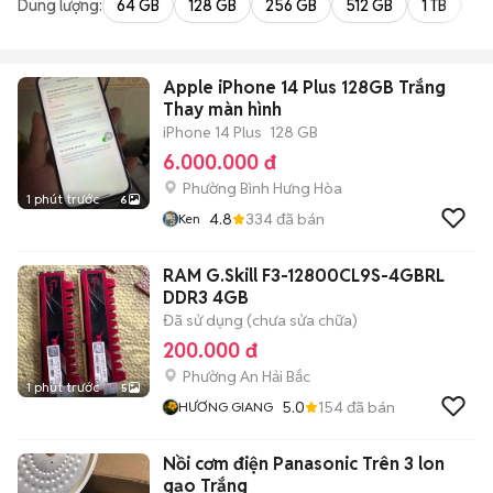
Dung lượng:
64 GB
128 GB
256 GB
512 GB
1 TB
2 
Apple iPhone 14 Plus 128GB Trắng
Thay màn hình
iPhone 14 Plus
128 GB
6.000.000 đ
Phường Bình Hưng Hòa
1 phút trước
6
4.8
334
đã bán
Ken
RAM G.Skill F3-12800CL9S-4GBRL
DDR3 4GB
Đã sử dụng (chưa sửa chữa)
200.000 đ
Phường An Hải Bắc
1 phút trước
5
5.0
154
đã bán
HƯƠNG GIANG
Nồi cơm điện Panasonic Trên 3 lon
gạo Trắng