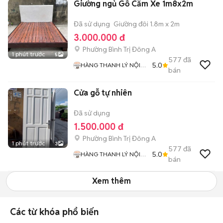
Giường ngủ Gỗ Căm Xe 1m8x2m
Đã sử dụng
Giường đôi 1.8m x 2m
3.000.000 đ
Phường Bình Trị Đông A
1 phút trước
5
577
đã
5.0
HÀNG THANH LÝ NỘI
bán
THẤT 268
Cửa gỗ tự nhiên
Đã sử dụng
1.500.000 đ
Phường Bình Trị Đông A
1 phút trước
3
577
đã
5.0
HÀNG THANH LÝ NỘI
bán
THẤT 268
Xem thêm
Các từ khóa phổ biến