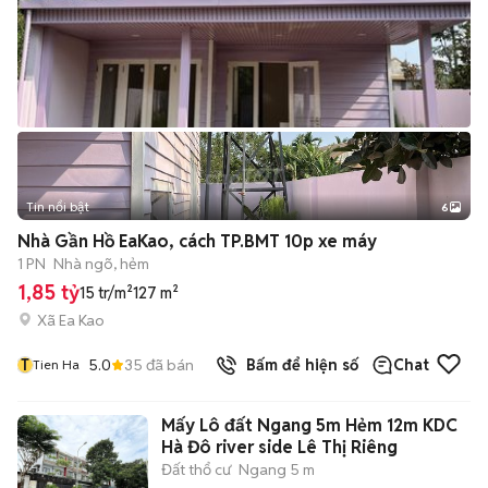
Tin nổi bật
6
+
2
Nhà Gần Hồ EaKao, cách TP.BMT 10p xe máy
1 PN
Nhà ngõ, hẻm
1,85 tỷ
15 tr/m²
127 m²
Xã Ea Kao
T
5.0
35
đã bán
Bấm để hiện số
Chat
Tien Ha
Mấy Lô đất Ngang 5m Hẻm 12m KDC
Hà Đô river side Lê Thị Riêng
Đất thổ cư
Ngang 5 m