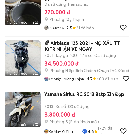
Đã sử dụng
Panasonic
270.000 đ
Phường Tây Thạnh
1 phút trước
5
2.5
21
đã bán
LUCKY88
🌈 Airblade 125 2021 - NỌ XẤU TT
10TR NHẬN XE NGAY
2021
Tay ga
100 - 175 cc
Đã sử dụng
34.500.000 đ
Phường Hiệp Bình Chánh (Quận Thủ Đức cũ)
1 phút trước
8
4.7
403
đã bán
Xe Máy Trường Thịnh
Yamaha Sirius RC 2013 Bstp Zin Đẹp
2013
Xe số
Đã sử dụng
8.800.000 đ
Phường 5
(
P. An Nhơn
mới)
1 phút trước
7
1729
đã
4.6
Xe Máy Cường