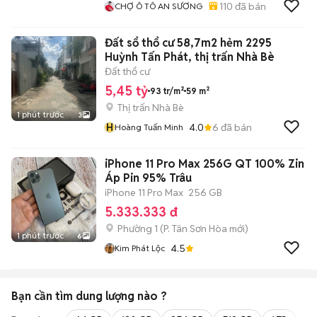
110
đã bán
CHỢ Ô TÔ AN SƯƠNG
Đất sổ thổ cư 58,7m2 hẻm 2295
Huỳnh Tấn Phát, thị trấn Nhà Bè
Đất thổ cư
5,45 tỷ
93 tr/m²
59 m²
Thị trấn Nhà Bè
1 phút trước
3
H
4.0
6
đã bán
Hoàng Tuấn Minh
iPhone 11 Pro Max 256G QT 100% Zin
Áp Pin 95% Trâu
iPhone 11 Pro Max
256 GB
5.333.333 đ
Phường 1
(
P. Tân Sơn Hòa
mới)
1 phút trước
6
4.5
Kim Phát Lộc
Bạn cần tìm
dung lượng
nào ?