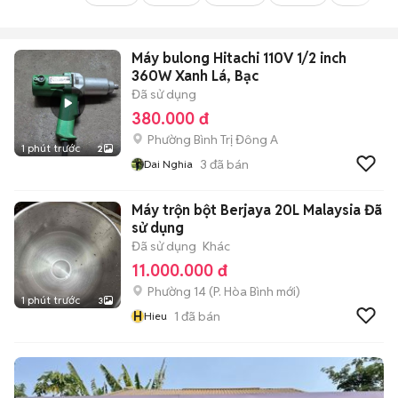
Máy bulong Hitachi 110V 1/2 inch
360W Xanh Lá, Bạc
Đã sử dụng
380.000 đ
Phường Bình Trị Đông A
1 phút trước
2
3
đã bán
Dai Nghia
Máy trộn bột Berjaya 20L Malaysia Đã
sử dụng
Đã sử dụng
Khác
11.000.000 đ
Phường 14
(
P. Hòa Bình
mới)
1 phút trước
3
H
1
đã bán
Hieu