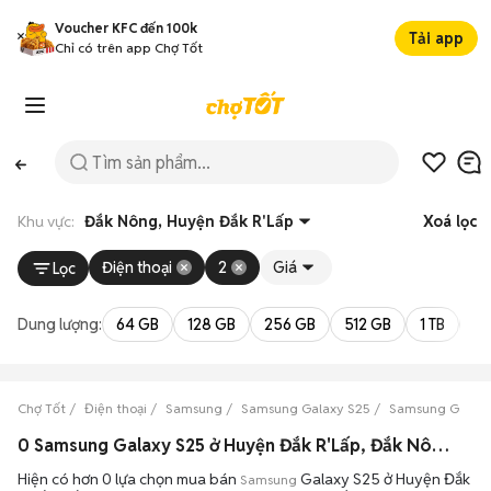
Voucher KFC đến 100k
Tải app
Chỉ có trên app Chợ Tốt
Khu vực:
Đắk Nông, Huyện Đắk R'Lấp
Xoá lọc
Điện thoại
2
Giá
Lọc
Dung lượng:
64 GB
128 GB
256 GB
512 GB
1 TB
2 
Chợ Tốt
Điện thoại
Samsung
Samsung Galaxy S25
Samsung Galaxy
0 Samsung Galaxy S25 ở Huyện Đắk R'Lấp, Đắk Nông máy bền đẹp đang bán 08/2026
Hiện có hơn 0 lựa chọn mua bán
Galaxy S25 ở Huyện Đắk
Samsung