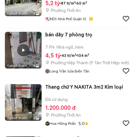
5,2 tỷ
87 tr/m²
60 m²
Phường Thới An
1 phút trước
7
BĐS Nhà Phố Quận 12
bán dãy 7 phòng trọ
7 PN
Nhà ngõ, hẻm
4,5 tỷ
43 tr/m²
104 m²
Phường Hiệp Thành
(
P. Tân Thới Hiệp
mới)
1 phút trước
5
Long Trần Sửa Biến Tần
Thang chữ Y NAKITA 3m2 Kim loại
Đã sử dụng
1.200.000 đ
Phường Thới An
1 phút trước
2
5.0
Hoa Hồng Phấn