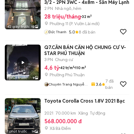
3/2 - 2PN 3WC - 4x8m - Sẵn Máy Lạnh
2 PN
Nhà ngõ, hẻm
28 triệu/tháng
32 m²
Phường 11
(
P. Vườn Lài
mới)
42 giây trước
12
5.0
8
đã bán
Đức Thanh
Q7.CẦN BÁN CĂN HỘ CHUNG CƯ V-
STAR PHÚ THUẬN
3 PN
Chung cư
4,6 tỷ
42 tr/m²
110 m²
Phường Phú Thuận
1 phút trước
9
7
đã
3.6
Chuyên Trang Nguyễn
bán
Văn Quyết
Toyota Corolla Cross 1.8V 2021 Bạc
2021
70.000 km
Xăng
Tự động
568.000.000 đ
Xã Bà Điểm
1 phút trước
14