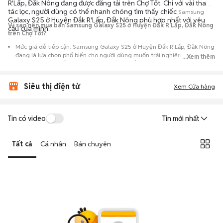
R'Lấp, Đắk Nông đang được đăng tải trên Chợ Tốt. Chỉ với vài thao
tác lọc, người dùng có thể nhanh chóng tìm thấy chiếc
Samsung
Galaxy S25 ở Huyện Đắk R'Lấp, Đắk Nông phù hợp nhất với yêu
Vì sao nên mua bán Samsung Galaxy S25 ở Huyện Đắk R'Lấp, Đắk Nông
cầu của mình.
trên Chợ Tốt?
Mức giá dễ tiếp cận: Samsung Galaxy S25 ở Huyện Đắk R'Lấp, Đắk Nông
đang là lựa chọn phổ biến cho người dùng muốn trải nghiệm dòng máy
...Xem thêm
này với chi phí thấp hơn so với khi mới ra mắt.
Nguồn cung phong phú: Dễ dàng tìm thấy
Samsung
Galaxy S25 ở
Siêu thị điện tử
Huyện Đắk R'Lấp, Đắk Nông từ nhiều cá nhân muốn lên đời máy, mang
Xem Cửa hàng
đến đa dạng sự lựa chọn về tình trạng bảo hành, hình thức máy và màu
sắc.
Giao dịch minh bạch: Việc gặp gỡ trực tiếp giúp người mua
Tin có video
Tin mới nhất
đánh giá chính xác hiệu năng thực tế của máy so với mô tả trên
tin đăng.
Tất cả
Cá nhân
Bán chuyên
Mua bán linh hoạt: Hai bên có thể chủ động thỏa thuận giá cả và
địa điểm giao nhận, chốt giao dịch nhanh chóng khi đạt được
tiếng nói chung.