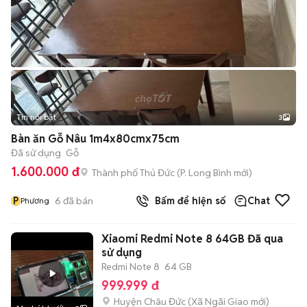
Tin nổi bật
3
Bàn ăn Gỗ Nâu 1m4x80cmx75cm
Đã sử dụng
Gỗ
1.600.000 đ
Thành phố Thủ Đức
(
P. Long Bình
mới)
P
6
đã bán
Bấm để hiện số
Chat
Phương
Xiaomi Redmi Note 8 64GB Đã qua
sử dụng
Redmi Note 8
64 GB
999.999 đ
Huyện Châu Đức
(
Xã Ngãi Giao
mới)