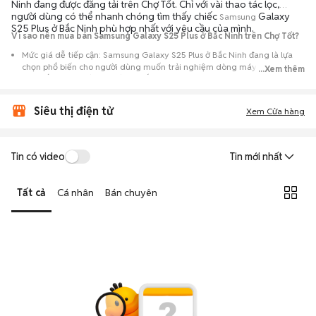
Ninh đang được đăng tải trên Chợ Tốt. Chỉ với vài thao tác lọc,
người dùng có thể nhanh chóng tìm thấy chiếc
Galaxy
Samsung
S25 Plus ở Bắc Ninh phù hợp nhất với yêu cầu của mình.
Vì sao nên mua bán Samsung Galaxy S25 Plus ở Bắc Ninh trên Chợ Tốt?
Mức giá dễ tiếp cận: Samsung Galaxy S25 Plus ở Bắc Ninh đang là lựa
chọn phổ biến cho người dùng muốn trải nghiệm dòng máy này với chi
...Xem thêm
phí thấp hơn so với khi mới ra mắt.
Nguồn cung phong phú: Dễ dàng tìm thấy
Samsung
Galaxy S25 Plus ở
Siêu thị điện tử
Bắc Ninh từ nhiều cá nhân muốn lên đời máy, mang đến đa dạng sự lựa
Xem Cửa hàng
chọn về tình trạng bảo hành, hình thức máy và màu sắc.
Giao dịch minh bạch: Việc gặp gỡ trực tiếp giúp người mua
Tin có video
Tin mới nhất
đánh giá chính xác hiệu năng thực tế của máy so với mô tả trên
tin đăng.
Tất cả
Cá nhân
Bán chuyên
Mua bán linh hoạt: Hai bên có thể chủ động thỏa thuận giá cả và
địa điểm giao nhận, chốt giao dịch nhanh chóng khi đạt được
tiếng nói chung.