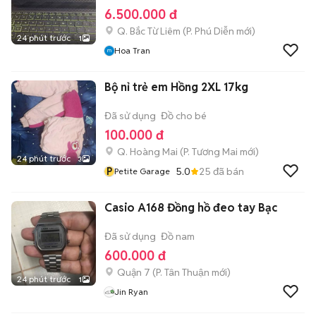
6.500.000 đ
Q. Bắc Từ Liêm
(
P. Phú Diễn
mới)
24 phút trước
1
Hoa Tran
Bộ nỉ trẻ em Hồng 2XL 17kg
Đã sử dụng
Đồ cho bé
100.000 đ
Q. Hoàng Mai
(
P. Tương Mai
mới)
24 phút trước
3
P
5.0
25
đã bán
Petite Garage
Casio A168 Đồng hồ đeo tay Bạc
Đã sử dụng
Đồ nam
600.000 đ
Quận 7
(
P. Tân Thuận
mới)
24 phút trước
1
Jin Ryan