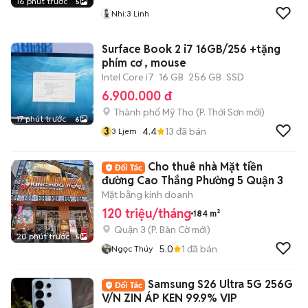
16 phút trước
5
Nhi:3 Linh
Surface Book 2 i7 16GB/256 +tặng
phím cơ , mouse
Intel Core i7
16 GB
256 GB
SSD
6.900.000 đ
Thành phố Mỹ Tho
(
P. Thới Sơn
mới)
17 phút trước
6
3
4.4
13
đã bán
3 Ljem
Cho thuê nhà Mặt tiền
đường Cao Thắng Phường 5 Quận 3
Mặt bằng kinh doanh
120 triệu/tháng
184 m²
Quận 3
(
P. Bàn Cờ
mới)
20 phút trước
5
5.0
1
đã bán
Ngọc Thúy
Samsung S26 Ultra 5G 256G
V/N ZIN ÁP KEN 99.9% VIP