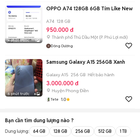
OPPO A74 128GB 6GB Tím Like New
A74
128 GB
950.000 đ
Thành phố Thủ Dầu Một
(
P. Phú Lợi
mới)
4 phút trước
1
Đông Dương
Samsung Galaxy A15 256GB Xanh
Galaxy A15
256 GB
Hết bảo hành
3.000.000 đ
Huyện Phong Điền
6 phút trước
6
1.0
Tete
Bạn cần tìm
dung lượng
nào ?
Dung lượng:
64 GB
128 GB
256 GB
512 GB
1 TB
2 