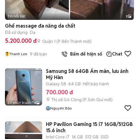
Tin nổi bật
2
Ghế massage đa năng da chất
Đã sử dụng
Da
5.200.000 đ
Quận 1
(
P. Bến Thành
mới)
T
9
đã bán
Bấm để hiện số
Chat
Thanh Lee
Samsung S8 64GB Ám màn, lưu ảnh
Mỹ Hàn
Galaxy S8
64 GB
Hết bảo hành
700.000 đ
Thị xã Gò Công
(
P. Sơn Qui
mới)
23 phút trước
4
Nguyên Bảo
HP Pavilion Gaming 15 i7 16GB/512GB
15.6 inch
Intel Core i7
16 GB
512 GB
SSD