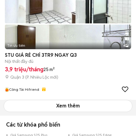
Tin ưu tiên
4
STU GIÁ RẺ CHỈ 3TR9 NGAY Q3
Nội thất đầy đủ
3,9 triệu/tháng
25 m²
Quận 3
(
P. Nhiêu Lộc
mới)
Công Tài Hifriend
Xem thêm
Các từ khóa phổ biến
Giá Samsung S25 Plus
Giá Samsung S25 Edge