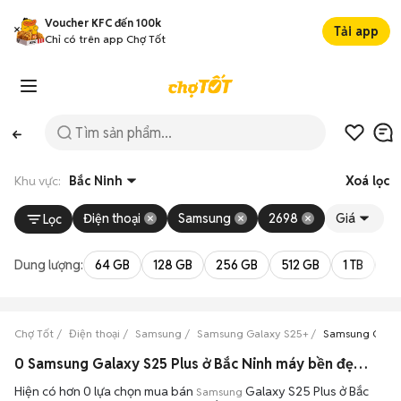
Voucher KFC đến 100k
Tải app
Chỉ có trên app Chợ Tốt
Khu vực:
Bắc Ninh
Xoá lọc
Điện thoại
Samsung
2698
Giá
Lọc
Dung lượng:
64 GB
128 GB
256 GB
512 GB
1 TB
2 
Chợ Tốt
Điện thoại
Samsung
Samsung Galaxy S25+
Samsung Galax
0 Samsung Galaxy S25 Plus ở Bắc Ninh máy bền đẹp đang bán 08/2026
Hiện có hơn 0 lựa chọn mua bán
Galaxy S25 Plus ở Bắc
Samsung