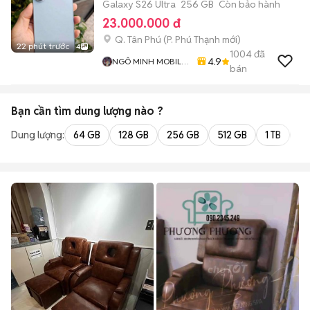
Galaxy S26 Ultra
256 GB
Còn bảo hành
23.000.000 đ
Q. Tân Phú
(
P. Phú Thạnh
mới)
22 phút trước
4
1004
đã
4.9
NGÔ MINH MOBILE
bán
SHOP
Bạn cần tìm
dung lượng
nào ?
Dung lượng:
64 GB
128 GB
256 GB
512 GB
1 TB
2 