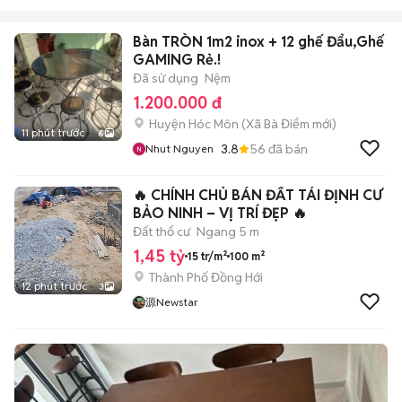
Bàn TRÒN 1m2 inox + 12 ghế Đẩu,Ghế
GAMING Rẻ.!
Đã sử dụng
Nệm
1.200.000 đ
Huyện Hóc Môn
(
Xã Bà Điểm
mới)
11 phút trước
6
3.8
56
đã bán
Nhut Nguyen
🔥 CHÍNH CHỦ BÁN ĐẤT TÁI ĐỊNH CƯ
BẢO NINH – VỊ TRÍ ĐẸP 🔥
Đất thổ cư
Ngang 5 m
1,45 tỷ
15 tr/m²
100 m²
Thành Phố Đồng Hới
12 phút trước
3
源Newstar