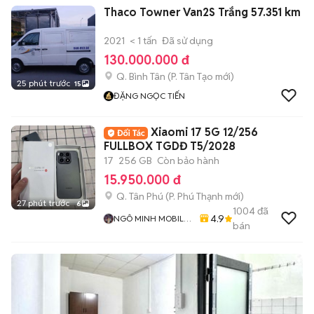
Thaco Towner Van2S Trắng 57.351 km
2021
< 1 tấn
Đã sử dụng
130.000.000 đ
Q. Bình Tân
(
P. Tân Tạo
mới)
25 phút trước
15
ĐẶNG NGỌC TIẾN
Xiaomi 17 5G 12/256
FULLBOX TGDĐ T5/2028
17
256 GB
Còn bảo hành
15.950.000 đ
Q. Tân Phú
(
P. Phú Thạnh
mới)
27 phút trước
6
1004
đã
4.9
NGÔ MINH MOBILE
bán
SHOP