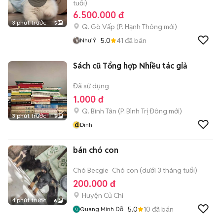
tuổi)
6.500.000 đ
3 phút trước
5
Q. Gò Vấp
(
P. Hạnh Thông
mới)
5.0
41
đã bán
Như Ý
Sách cũ Tổng hợp Nhiều tác giả
Đã sử dụng
1.000 đ
Q. Bình Tân
(
P. Bình Trị Đông
mới)
3 phút trước
5
d
Dinh
bán chó con
Chó Becgie
Chó con (dưới 3 tháng tuổi)
200.000 đ
Huyện Củ Chi
4 phút trước
6
5.0
10
đã bán
Quang Minh Đỗ