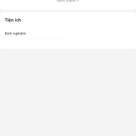
Xem thêm
Tiện ích
Kinh nghiệm