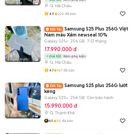
hôm qua
3
Q. Hải Châu
4.9
222
đã bán
Samsung S25 Plus 256G Việt
Nam màu Xám newseal 10%
Galaxy S25+
256 GB
7-12 tháng
17.990.000 đ
Giá tốt
Kèm phụ kiện
3 ngày trước
3
Q. Hải Châu
4.7
167
đã bán
Samsung S25 plus 256G lướt
keng
Galaxy S25+
256 GB
Còn bảo hành
15.990.000 đ
Q. Thanh Khê
3 tuần trước
5
4.5
55
đã bán