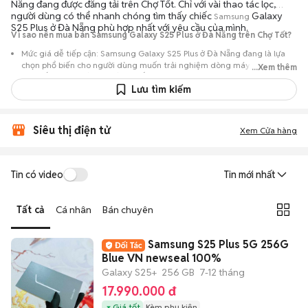
Nẵng đang được đăng tải trên Chợ Tốt. Chỉ với vài thao tác lọc,
người dùng có thể nhanh chóng tìm thấy chiếc
Galaxy
Samsung
S25 Plus ở Đà Nẵng phù hợp nhất với yêu cầu của mình.
Vì sao nên mua bán Samsung Galaxy S25 Plus ở Đà Nẵng trên Chợ Tốt?
Mức giá dễ tiếp cận: Samsung Galaxy S25 Plus ở Đà Nẵng đang là lựa
chọn phổ biến cho người dùng muốn trải nghiệm dòng máy này với chi
...Xem thêm
phí thấp hơn so với khi mới ra mắt.
Lưu tìm kiếm
Nguồn cung phong phú: Dễ dàng tìm thấy
Samsung
Galaxy S25 Plus ở
Đà Nẵng từ nhiều cá nhân muốn lên đời máy, mang đến đa dạng sự lựa
chọn về tình trạng bảo hành, hình thức máy và màu sắc.
Siêu thị điện tử
Xem Cửa hàng
Giao dịch minh bạch: Việc gặp gỡ trực tiếp giúp người mua
đánh giá chính xác hiệu năng thực tế của máy so với mô tả trên
tin đăng.
Tin có video
Tin mới nhất
Mua bán linh hoạt: Hai bên có thể chủ động thỏa thuận giá cả và
địa điểm giao nhận, chốt giao dịch nhanh chóng khi đạt được
Tất cả
Cá nhân
Bán chuyên
tiếng nói chung.
Samsung S25 Plus 5G 256G
Blue VN newseal 100%
Galaxy S25+
256 GB
7-12 tháng
17.990.000 đ
Giá tốt
Kèm phụ kiện