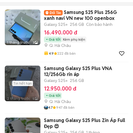
Samsung S25 Plus 256G
xanh navi VN new 100 openbox
Galaxy S25+
256 GB
Còn bảo hành
16.490.000 đ
Giá tốt
Kèm phụ kiện
1 tháng trước
3
Q. Hải Châu
4.9
222
đã bán
Samsung Galaxy S25 Plus VNA
12/256Gb rin áp
Galaxy S25+
256 GB
Tin hết hạn
12.950.000 đ
Giá tốt
2 tháng trước
5
Q. Hải Châu
4.7
947
đã bán
Samsung Galaxy S25 Plus Zin Áp Full
Đẹp 😍
Galaxy S25+
256 GB
1 tháng