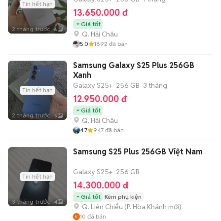
Tin hết hạn
13.650.000 đ
Giá tốt
2 tháng trước
6
Q. Hải Châu
5.0
1892
đã bán
Samsung Galaxy S25 Plus 256GB
Xanh
Galaxy S25+
256 GB
3 tháng
Tin hết hạn
12.950.000 đ
Giá tốt
2 tháng trước
5
Q. Hải Châu
4.7
947
đã bán
Samsung S25 Plus 256GB Việt Nam
Galaxy S25+
256 GB
Tin hết hạn
14.300.000 đ
Giá tốt
Kèm phụ kiện
3 tháng trước
4
Q. Liên Chiểu
(
P. Hòa Khánh
mới)
10
đã bán