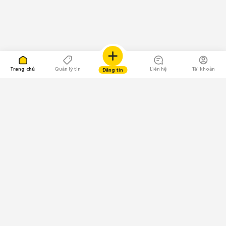
Trang chủ
Quản lý tin
Liên hệ
Tài khoản
Đăng tin
109.000 Bình chọn
Tải ứng dụng Chợ Tốt
Về Chợ Tốt
Quy chế sàn
Chính sách bảo mật
Giải quyết tranh chấp
CÔNG TY TNHH CHỢ TỐT - Người đại diện theo pháp luật: