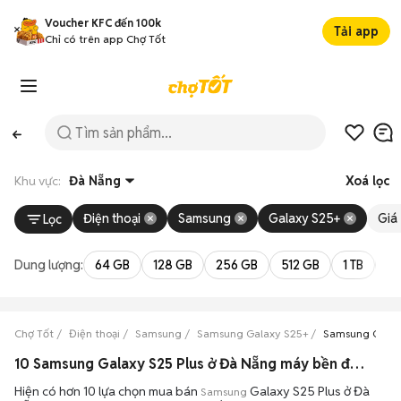
Voucher KFC đến 100k
Tải app
Chỉ có trên app Chợ Tốt
Khu vực:
Đà Nẵng
Xoá lọc
Điện thoại
Samsung
Galaxy S25+
Giá
Lọc
Dung lượng:
64 GB
128 GB
256 GB
512 GB
1 TB
2 
Chợ Tốt
Điện thoại
Samsung
Samsung Galaxy S25+
Samsung Galax
10 Samsung Galaxy S25 Plus ở Đà Nẵng máy bền đẹp đang bán 08/2026
Hiện có hơn 10 lựa chọn mua bán
Galaxy S25 Plus ở Đà
Samsung