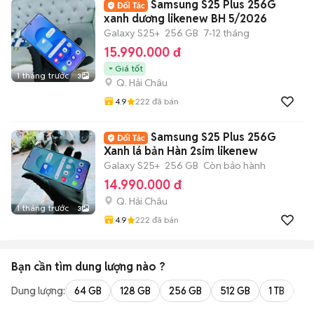
Samsung S25 Plus 256G
xanh dương likenew BH 5/2026
Galaxy S25+
256 GB
7-12 tháng
15.990.000 đ
Giá tốt
1 tháng trước
3
Q. Hải Châu
4.9
222
đã bán
Samsung S25 Plus 256G
Xanh lá bản Hàn 2sim likenew
Galaxy S25+
256 GB
Còn bảo hành
14.990.000 đ
Q. Hải Châu
1 tháng trước
3
4.9
222
đã bán
Bạn cần tìm
dung lượng
nào ?
Dung lượng:
64 GB
128 GB
256 GB
512 GB
1 TB
2 