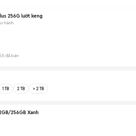
lus 256G lướt keng
ảo hành
55
đã bán
1 TB
2 TB
> 2 TB
12GB/256GB Xanh