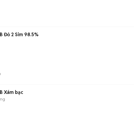
B Đỏ 2 Sim 98.5%
n
B Xám bạc
áng