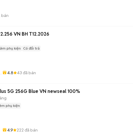
 bán
12.256 VN BH T12.2026
Kèm phụ kiện
Có đổi trả
4.8
43
đã bán
lus 5G 256G Blue VN newseal 100%
háng
èm phụ kiện
4.9
222
đã bán