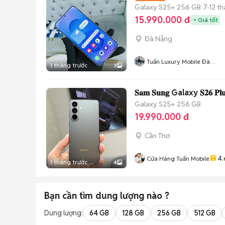
Galaxy S25+
256 GB
7-12 t
15.990.000 đ
Giá tốt
Đà Nẵng
Tuấn Luxury Mobile Đà
1 tháng trước
3
Năngx
𝐒𝐚𝐦 𝐒𝐮𝐧𝐠 Galaxy 𝐒𝟐𝟔 𝐏
Galaxy S25+
256 GB
19.990.000 đ
Cần Thơ
4.
Cửa Hàng Tuấn Mobile
1 tháng trước
4
Bạn cần tìm
dung lượng
nào ?
Dung lượng:
64 GB
128 GB
256 GB
512 GB