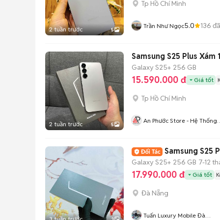
Tp Hồ Chí Minh
5.0
136
đã
Trần Như Ngọc
2 tuần trước
5
Samsung S25 Plus Xám 
Galaxy S25+
256 GB
15.590.000 đ
Giá tốt
Tp Hồ Chí Minh
An Phước Store - Hệ Thống
2 tuần trước
5
Bán Lẻ Di Động Chính Hãng
Việt Nam
Samsung S25 P
Galaxy S25+
256 GB
7-12 t
17.990.000 đ
Giá tốt
K
Đà Nẵng
Tuấn Luxury Mobile Đà
3 tuần trước
3