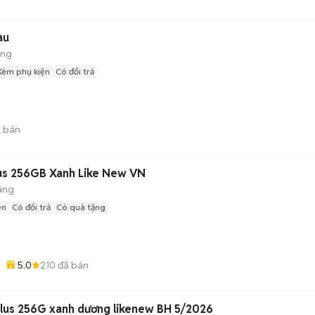
àu
áng
Kèm phụ kiện
Có đổi trả
 bán
us 256GB Xanh Like New VN
áng
ện
Có đổi trả
Có quà tặng
5.0
210
đã bán
-
lus 256G xanh dương likenew BH 5/2026