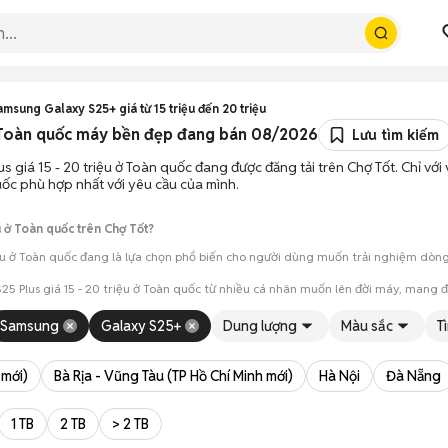
amsung Galaxy S25+ giá từ 15 triệu đến 20 triệu
 ở Toàn quốc máy bền đẹp đang bán 08/2026
Lưu tìm kiếm
s giá 15 - 20 triệu ở Toàn quốc đang được đăng tải trên Chợ Tốt. Chỉ với
uốc phù hợp nhất với yêu cầu của mình.
 ở Toàn quốc trên Chợ Tốt?
ệu ở Toàn quốc đang là lựa chọn phổ biến cho người dùng muốn trải nghiệm dòng m
25 Plus giá 15 - 20 triệu ở Toàn quốc từ nhiều cá nhân muốn lên đời máy, mang 
Samsung
Galaxy S25+
Dung lượng
Màu sắc
T
mua đánh giá chính xác hiệu năng thực tế của máy so với mô tả trên tin 
 giá cả và địa điểm giao nhận, chốt giao dịch nhanh chóng khi đạt được 
 mới)
Bà Rịa - Vũng Tàu (TP Hồ Chí Minh mới)
Hà Nội
Đà Nẵng
1 TB
2 TB
> 2 TB