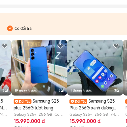
Có đổi trả
3
19 ngày trước
5
1 tháng trước
3
25
Samsung S25
Samsung S25
VN
plus 256G lướt keng
Plus 256G xanh dương
7-12
Galaxy S25+
256 GB
Còn
likenew BH 5/2026
Galaxy S25+
256 GB
7-12
bảo hành
tháng
15.990.000 đ
15.990.000 đ