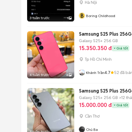
Hà Nội
B
Boring Childhood
3 tuần trước
1
Samsung S25 Plus 256G
Galaxy S25+
256 GB
15.350.350 đ
Giá tốt
Tp Hồ Chí Minh
4.7
52
đã bá
Khánh Trần
4 tuần trước
6
Samsung S25 Plus 256G
Galaxy S25+
256 GB
>12 th
15.000.000 đ
Giá tốt
Cần Thơ
Chú Ba
4 tuần trước
1