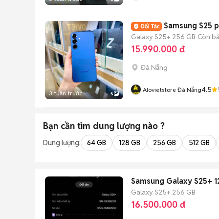
Năngx
Samsung S25 p
Galaxy S25+
256 GB
Còn b
15.990.000 đ
Đà Nẵng
4.5
Alovietstore Đà Nẵng
3 tuần trước
5
Bạn cần tìm
dung lượng
nào ?
Dung lượng:
64 GB
128 GB
256 GB
512 GB
Samsung Galaxy S25+ 
Galaxy S25+
256 GB
16.500.000 đ