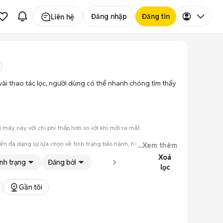
Đăng nhập
Đăng tin
Liên hệ
 vài thao tác lọc, người dùng có thể nhanh chóng tìm thấy
áy này với chi phí thấp hơn so với khi mới ra mắt.
đến đa dạng sự lựa chọn về tình trạng bảo hành, hình thức máy
...Xem thêm
Xoá
ình trạng
Đăng bởi
lọc
đăng.
tiếng nói chung.
Gần tôi