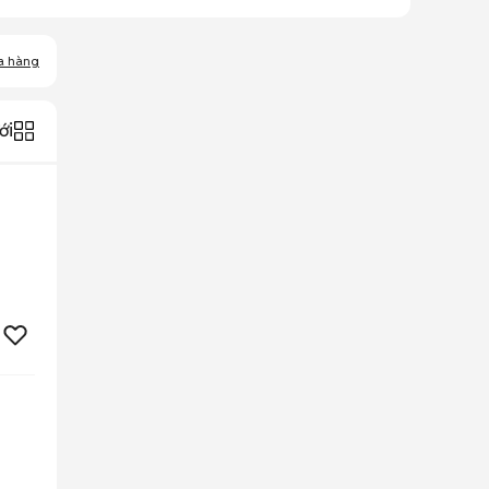
a hàng
ới