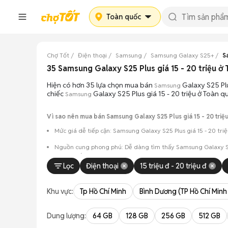
Toàn quốc
Chợ Tốt
Điện thoại
Samsung
Samsung Galaxy S25+
S
35 Samsung Galaxy S25 Plus giá 15 - 20 triệu
Hiện có hơn 35 lựa chọn mua bán
Galaxy S25 Plu
Samsung
chiếc
Galaxy S25 Plus giá 15 - 20 triệu ở Toàn q
Samsung
Vì sao nên mua bán Samsung Galaxy S25 Plus giá 15 - 20 triệu
Mức giá dễ tiếp cận: Samsung Galaxy S25 Plus giá 15 - 20 tri
Nguồn cung phong phú: Dễ dàng tìm thấy
Samsung
Galaxy S
và màu sắc.
Lọc
Điện thoại
15 triệu đ - 20 triệu đ
Giao dịch minh bạch: Việc gặp gỡ trực tiếp giúp người 
Mua bán linh hoạt: Hai bên có thể chủ động thỏa thuận
Khu vực:
Tp Hồ Chí Minh
Bình Dương (TP Hồ Chí Minh
Dung lượng:
64 GB
128 GB
256 GB
512 GB