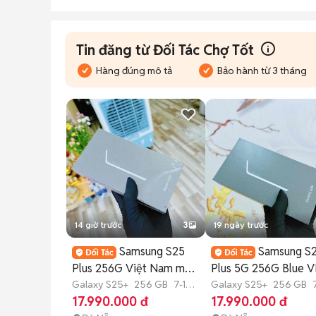
Tin đăng từ Đối Tác Chợ Tốt
Hàng đúng mô tả
Bảo hành từ 3 tháng
14 giờ trước
3
19 ngày trước
Samsung S25
Samsung S
Plus 256G Việt Nam màu
Plus 5G 256G Blue 
Xám newseal 10%
Galaxy S25+
256 GB
7-12
newseal 100%
Galaxy S25+
256 GB
tháng
tháng
17.990.000 đ
17.990.000 đ