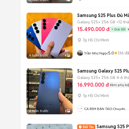
Samsung S25 Plus Đủ M
Galaxy S25+
256 GB
>12 th
15.490.000 đ
Giá tốt
Tp Hồ Chí Minh
5.0
136
đã
Trần Như Ngọc
4 tuần trước
6
Samsung Galaxy S25 Pl
Galaxy S25+
256 GB
4-6 th
16.990.000 đ
Kèm phụ ki
Tp Hồ Chí Minh
CA REM BÁN TÁO-Chuyên
4 tuần trước
5
Mua Bán ĐT-Thu Cũ Đổi Mới
Hỗ Trợ Trả Góp
Samsung S25 P