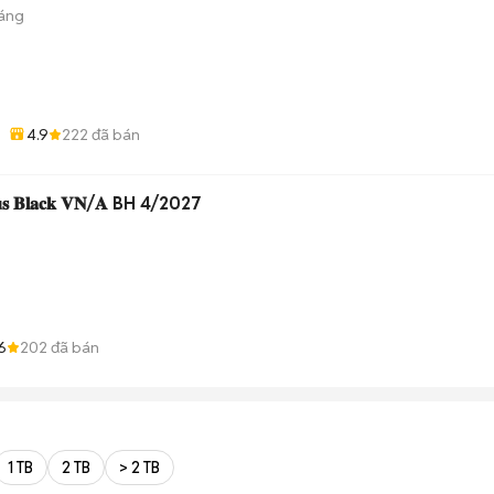
háng
4.9
222
đã bán
𝐮𝐬 𝐁𝐥𝐚𝐜𝐤 𝐕𝐍/𝐀 BH 4/2027
6
202
đã bán
1 TB
2 TB
> 2 TB