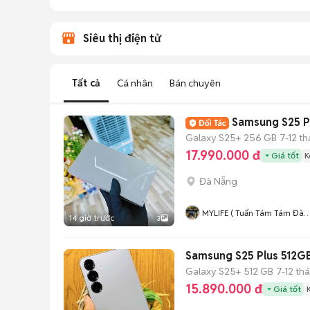
Siêu thị điện tử
Tất cả
Cá nhân
Bán chuyên
Samsung S25 P
Galaxy S25+
256 GB
7-12 t
17.990.000 đ
Giá tốt
K
Đà Nẵng
MYLIFE ( Tuấn Tám Tám Đà
14 giờ trước
3
Nẵng ) Chuyên Smarphone,
MTB, Nokia, Mobiado, Vertu
Các Loại
Samsung S25 Plus 512G
Galaxy S25+
512 GB
7-12 th
15.890.000 đ
Giá tốt