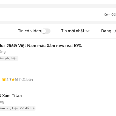
Xem Cử
Tin có video
Tin mới nhất
Dạng lư
lus 256G Việt Nam màu Xám newseal 10%
háng
èm phụ kiện
4.7
167
đã bán
B Xám Titan
áng
Kèm phụ kiện
Có đổi trả