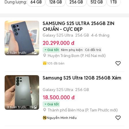
Dung lượng:
64 GB
128 GB
256 GB
512 GB
1 TB
2 
SAMSUNG S25 ULTRA 256GB ZIN
CHUẨN - CỰC ĐẸP
Galaxy S25 Ultra
256 GB
4-6 tháng
20.299.000 đ
Giá tốt
Kèm phụ kiện
Có đổi trả
2 tuần trước
3
Huyện Trảng Bom
(
P. Hố Nai
mới)
105
đã bán
Samsung S25 Ultra 12GB 256GB Xám
Galaxy S25 Ultra
256 GB
18.500.000 đ
Giá tốt
3 tuần trước
5
Thành phố Biên Hòa
(
P. Tam Phước
mới)
N
Nguyễn Minh Hiếu