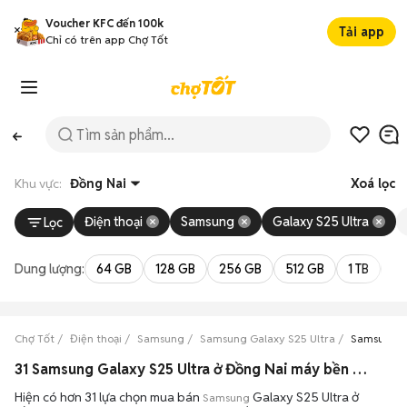
Voucher KFC đến 100k
Tải app
Chỉ có trên app Chợ Tốt
Khu vực:
Đồng Nai
Xoá lọc
Điện thoại
Samsung
Galaxy S25 Ultra
Lọc
Dung lượng:
64 GB
128 GB
256 GB
512 GB
1 TB
2 
Chợ Tốt
Điện thoại
Samsung
Samsung Galaxy S25 Ultra
Samsung G
31 Samsung Galaxy S25 Ultra ở Đồng Nai máy bền đẹp đang bán 08/2026
Hiện có hơn 31 lựa chọn mua bán
Galaxy S25 Ultra ở
Samsung