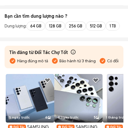
Bạn cần tìm
dung lượng
nào ?
Dung lượng:
64 GB
128 GB
256 GB
512 GB
1 TB
2 
Tin đăng từ Đối Tác Chợ Tốt
Hàng đúng mô tả
Bảo hành từ 3 tháng
Có đổi trả
5 ngày trước
6
6 ngày trước
5
1 tháng trước
SAMSUNG
SAMSUNG
S