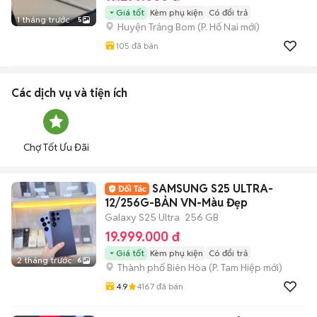
Giá tốt
Kèm phụ kiện
Có đổi trả
1 tháng trước
5
Huyện Trảng Bom
(
P. Hố Nai
mới)
105
đã bán
Các dịch vụ và tiện ích
Chợ Tốt Ưu Đãi
SAMSUNG S25 ULTRA-
12/256G-BẢN VN-Màu Đẹp
Galaxy S25 Ultra
256 GB
19.999.000 đ
Giá tốt
Kèm phụ kiện
Có đổi trả
2 tháng trước
6
Thành phố Biên Hòa
(
P. Tam Hiệp
mới)
4.9
4167
đã bán