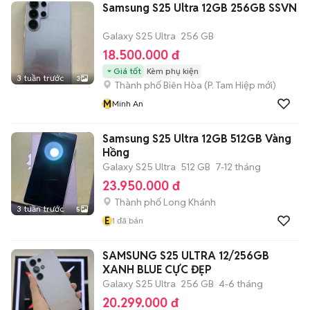
Samsung S25 Ultra 12GB 256GB SSVN
Galaxy S25 Ultra
256 GB
18.500.000 đ
Giá tốt
Kèm phụ kiện
3 tuần trước
3
Thành phố Biên Hòa
(
P. Tam Hiệp
mới)
M
Minh An
Samsung S25 Ultra 12GB 512GB Vàng
Hồng
Galaxy S25 Ultra
512 GB
7-12 tháng
23.950.000 đ
Thành phố Long Khánh
3 tuần trước
5
E
1
đã bán
SAMSUNG S25 ULTRA 12/256GB
XANH BLUE CỰC ĐẸP
Galaxy S25 Ultra
256 GB
4-6 tháng
20.299.000 đ