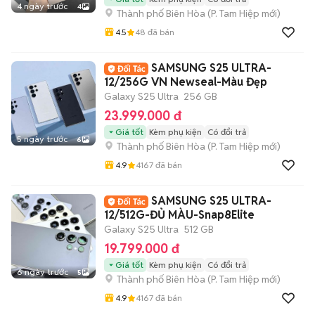
4 ngày trước
4
Thành phố Biên Hòa
(
P. Tam Hiệp
mới)
4.5
48
đã bán
SAMSUNG S25 ULTRA-
12/256G VN Newseal-Màu Đẹp
Galaxy S25 Ultra
256 GB
23.999.000 đ
Giá tốt
Kèm phụ kiện
Có đổi trả
5 ngày trước
6
Thành phố Biên Hòa
(
P. Tam Hiệp
mới)
4.9
4167
đã bán
SAMSUNG S25 ULTRA-
12/512G-ĐỦ MÀU-Snap8Elite
Galaxy S25 Ultra
512 GB
19.799.000 đ
Giá tốt
Kèm phụ kiện
Có đổi trả
6 ngày trước
5
Thành phố Biên Hòa
(
P. Tam Hiệp
mới)
4.9
4167
đã bán