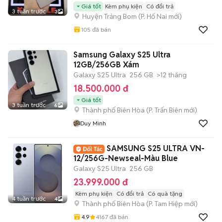
Giá tốt
Kèm phụ kiện
Có đổi trả
3 tuần trước
3
Huyện Trảng Bom
(
P. Hố Nai
mới)
105
đã bán
Samsung Galaxy S25 Ultra
12GB/256GB Xám
Galaxy S25 Ultra
256 GB
>12 tháng
18.500.000 đ
Giá tốt
3 tuần trước
6
Thành phố Biên Hòa
(
P. Trấn Biên
mới)
Duy Minh
SAMSUNG S25 ULTRA VN-
12/256G-Newseal-Màu Blue
Galaxy S25 Ultra
256 GB
23.999.000 đ
Kèm phụ kiện
Có đổi trả
Có quà tặng
4 tuần trước
4
Thành phố Biên Hòa
(
P. Tam Hiệp
mới)
4.9
4167
đã bán