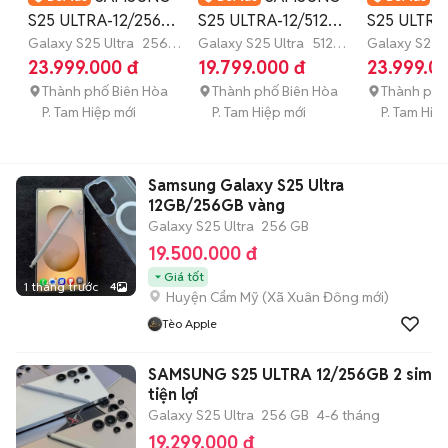
S25 ULTRA-12/256G
S25 ULTRA-12/512G-
S25 ULTRA
VN Newseal-Màu
Galaxy S25 Ultra
256
ĐỦ MÀU-Snap8Elite
Galaxy S25 Ultra
512
12/256G-N
Galaxy S25 U
GB
GB
GB
23.999.000 đ
19.799.000 đ
23.999.0
Đẹp
Màu Blue
Thành phố Biên Hòa
Thành phố Biên Hòa
Thành phố
P. Tam Hiệp mới
P. Tam Hiệp mới
P. Tam Hiệ
Samsung Galaxy S25 Ultra
12GB/256GB vàng
Galaxy S25 Ultra
256 GB
19.500.000 đ
Giá tốt
1 tháng trước
4
Huyện Cẩm Mỹ
(
Xã Xuân Đông
mới)
Tèo Apple
SAMSUNG S25 ULTRA 12/256GB 2 sim
tiện lợi
Galaxy S25 Ultra
256 GB
4-6 tháng
19.299.000 đ