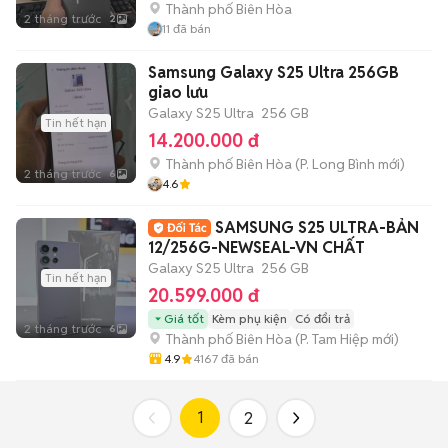
Thành phố Biên Hòa
2 tháng trước
2
11
đã bán
Samsung Galaxy S25 Ultra 256GB
giao lưu
Galaxy S25 Ultra
256 GB
Tin hết hạn
14.200.000 đ
Thành phố Biên Hòa
(
P. Long Bình
mới)
2 tháng trước
6
4.6
SAMSUNG S25 ULTRA-BẢN
12/256G-NEWSEAL-VN CHẤT
Galaxy S25 Ultra
256 GB
Tin hết hạn
20.599.000 đ
Giá tốt
Kèm phụ kiện
Có đổi trả
2 tháng trước
6
Thành phố Biên Hòa
(
P. Tam Hiệp
mới)
4.9
4167
đã bán
1
2