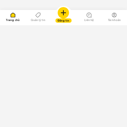
Trang chủ
Quản lý tin
Liên hệ
Tài khoản
Đăng tin
109.000 Bình chọn
Tải ứng dụng Chợ Tốt
Về Chợ Tốt
Quy chế sàn
Chính sách bảo mật
Giải quyết tranh chấp
CÔNG TY TNHH CHỢ TỐT - Người đại diện theo pháp luật:
Nguyễn Trọng Tấn; GPDKKD: 0312120782 do Sở KH & ĐT TP.HCM cấp ngày
11/01/2013;
GPMXH: 185/GP-BTTTT do Bộ Thông tin và Truyền thông
cấp ngày 09/07/2024 - Chịu trách nhiệm