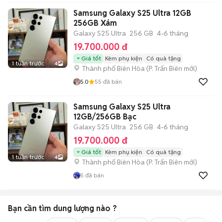
Samsung Galaxy S25 Ultra 12GB
256GB Xám
Galaxy S25 Ultra
256 GB
4-6 tháng
19.700.000 đ
Giá tốt
Kèm phụ kiện
Có quà tặng
1 tuần trước
4
Thành phố Biên Hòa
(
P. Trấn Biên
mới)
5.0
55
đã bán
Samsung Galaxy S25 Ultra
12GB/256GB Bạc
Galaxy S25 Ultra
256 GB
4-6 tháng
19.700.000 đ
Giá tốt
Kèm phụ kiện
Có quà tặng
1 tuần trước
4
Thành phố Biên Hòa
(
P. Trấn Biên
mới)
5
đã bán
Bạn cần tìm
dung lượng
nào ?