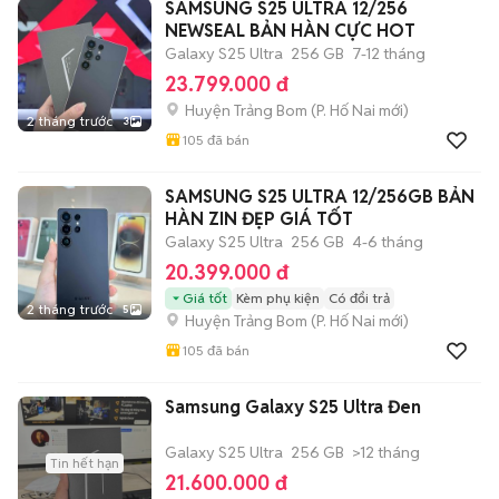
SAMSUNG S25 ULTRA 12/256
NEWSEAL BẢN HÀN CỰC HOT
Galaxy S25 Ultra
256 GB
7-12 tháng
23.799.000 đ
Huyện Trảng Bom
(
P. Hố Nai
mới)
2 tháng trước
3
105
đã bán
SAMSUNG S25 ULTRA 12/256GB BẢN
HÀN ZIN ĐẸP GIÁ TỐT
Galaxy S25 Ultra
256 GB
4-6 tháng
20.399.000 đ
Giá tốt
Kèm phụ kiện
Có đổi trả
2 tháng trước
5
Huyện Trảng Bom
(
P. Hố Nai
mới)
105
đã bán
Samsung Galaxy S25 Ultra Đen
Galaxy S25 Ultra
256 GB
>12 tháng
Tin hết hạn
21.600.000 đ