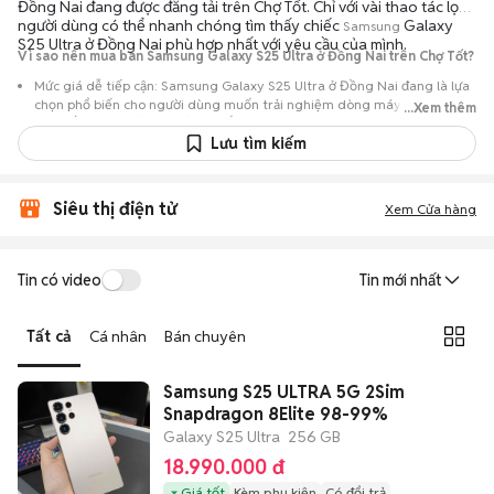
Đồng Nai đang được đăng tải trên Chợ Tốt. Chỉ với vài thao tác lọc,
người dùng có thể nhanh chóng tìm thấy chiếc
Galaxy
Samsung
S25 Ultra ở Đồng Nai phù hợp nhất với yêu cầu của mình.
Vì sao nên mua bán Samsung Galaxy S25 Ultra ở Đồng Nai trên Chợ Tốt?
Mức giá dễ tiếp cận: Samsung Galaxy S25 Ultra ở Đồng Nai đang là lựa
chọn phổ biến cho người dùng muốn trải nghiệm dòng máy này với chi
...Xem thêm
phí thấp hơn so với khi mới ra mắt.
Lưu tìm kiếm
Nguồn cung phong phú: Dễ dàng tìm thấy
Samsung
Galaxy S25 Ultra ở
Đồng Nai từ nhiều cá nhân muốn lên đời máy, mang đến đa dạng sự lựa
chọn về tình trạng bảo hành, hình thức máy và màu sắc.
Siêu thị điện tử
Xem Cửa hàng
Giao dịch minh bạch: Việc gặp gỡ trực tiếp giúp người mua
đánh giá chính xác hiệu năng thực tế của máy so với mô tả trên
tin đăng.
Tin có video
Tin mới nhất
Mua bán linh hoạt: Hai bên có thể chủ động thỏa thuận giá cả và
địa điểm giao nhận, chốt giao dịch nhanh chóng khi đạt được
Tất cả
Cá nhân
Bán chuyên
tiếng nói chung.
Samsung S25 ULTRA 5G 2Sim
Snapdragon 8Elite 98-99%
Galaxy S25 Ultra
256 GB
18.990.000 đ
Giá tốt
Kèm phụ kiện
Có đổi trả