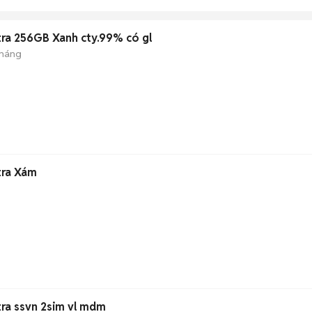
ra 256GB Xanh cty.99% có gl
tháng
tra Xám
ra ssvn 2sim vl mdm