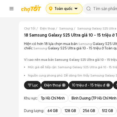
Toàn quốc
Chợ Tốt
Điện thoại
Samsung
Samsung Galaxy S25 Ultra
18 Samsung Galaxy S25 Ultra giá 10 - 15 triệu
Hiện có hơn 18 lựa chọn mua bán
Galaxy S25 Ult
Samsung
chiếc
Galaxy S25 Ultra giá 10 - 15 triệu ở Toàn 
Samsung
Vì sao nên mua bán Samsung Galaxy S25 Ultra giá 10 - 15 triệ
Mức giá dễ tiếp cận: Samsung Galaxy S25 Ultra giá 10 - 15 tr
Nguồn cung phong phú: Dễ dàng tìm thấy
Samsung
Galaxy S
và màu sắc.
Lọc
Điện thoại
10 triệu đ - 15 triệu đ
Giao dịch minh bạch: Việc gặp gỡ trực tiếp giúp người 
Mua bán linh hoạt: Hai bên có thể chủ động thỏa thuận
Khu vực:
Tp Hồ Chí Minh
Bình Dương (TP Hồ Chí Minh
Dung lượng:
64 GB
128 GB
256 GB
512 GB