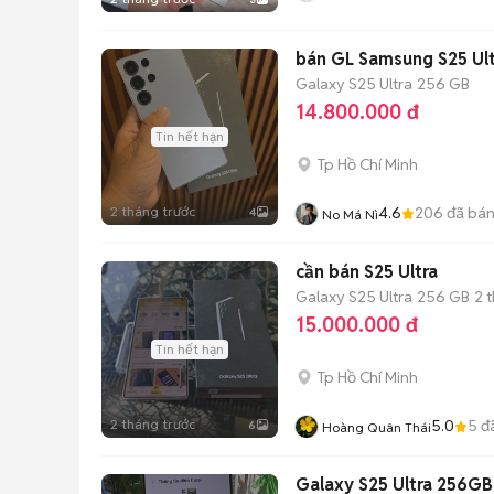
bán GL Samsung S25 Ultr
Galaxy S25 Ultra
256 GB
14.800.000 đ
Tin hết hạn
Tp Hồ Chí Minh
2 tháng trước
4.6
206
đã bá
4
No Má Nì
cần bán S25 Ultra
Galaxy S25 Ultra
256 GB
2 
15.000.000 đ
Tin hết hạn
Tp Hồ Chí Minh
2 tháng trước
5.0
5
đ
6
Hoàng Quân Thái
Galaxy S25 Ultra 256GB