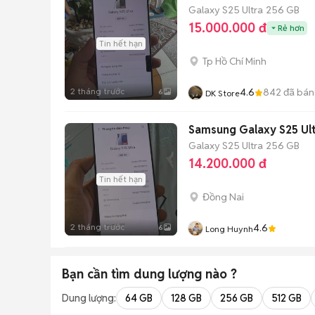
Galaxy S25 Ultra
256 GB
15.000.000 đ
Rẻ hơn
Tin hết hạn
Tp Hồ Chí Minh
2 tháng trước
4.6
842
đã bán
6
DK Store
Samsung Galaxy S25 Ult
Galaxy S25 Ultra
256 GB
14.200.000 đ
Tin hết hạn
Đồng Nai
2 tháng trước
4.6
6
Long Huynh
Bạn cần tìm
dung lượng
nào ?
Dung lượng:
64 GB
128 GB
256 GB
512 GB