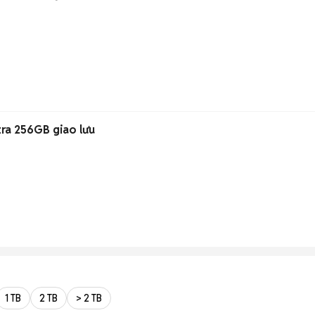
ra 256GB giao lưu
1 TB
2 TB
> 2 TB