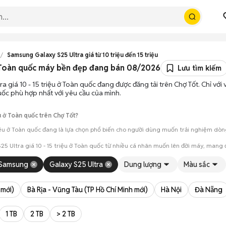
Samsung Galaxy S25 Ultra giá từ 10 triệu đến 15 triệu
 ở Toàn quốc máy bền đẹp đang bán 08/2026
Lưu tìm kiếm
ra giá 10 - 15 triệu ở Toàn quốc đang được đăng tải trên Chợ Tốt. Chỉ với
quốc phù hợp nhất với yêu cầu của mình.
u ở Toàn quốc trên Chợ Tốt?
iệu ở Toàn quốc đang là lựa chọn phổ biến cho người dùng muốn trải nghiệm dòng 
25 Ultra giá 10 - 15 triệu ở Toàn quốc từ nhiều cá nhân muốn lên đời máy, mang 
Samsung
Galaxy S25 Ultra
Dung lượng
Màu sắc
mua đánh giá chính xác hiệu năng thực tế của máy so với mô tả trên tin 
 giá cả và địa điểm giao nhận, chốt giao dịch nhanh chóng khi đạt được 
 mới)
Bà Rịa - Vũng Tàu (TP Hồ Chí Minh mới)
Hà Nội
Đà Nẵng
1 TB
2 TB
> 2 TB