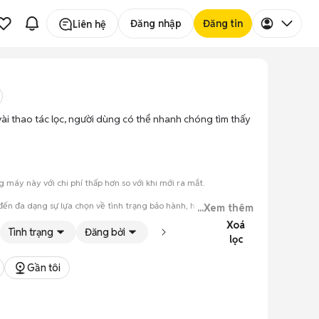
Đăng nhập
Đăng tin
Liên hệ
 vài thao tác lọc, người dùng có thể nhanh chóng tìm thấy
máy này với chi phí thấp hơn so với khi mới ra mắt.
đến đa dạng sự lựa chọn về tình trạng bảo hành, hình thức máy
...Xem thêm
Xoá
Tình trạng
Đăng bởi
lọc
đăng.
tiếng nói chung.
Gần tôi