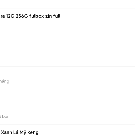
a 12G 256G fulbox zin full
n
tháng
ã bán
 Xanh Lá Mỹ keng