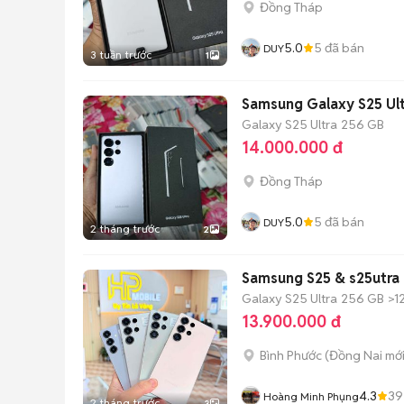
Đồng Tháp
5.0
5
đã bán
DUY
3 tuần trước
1
Samsung Galaxy S25 Ul
Galaxy S25 Ultra
256 GB
14.000.000 đ
Đồng Tháp
5.0
5
đã bán
DUY
2 tháng trước
2
Samsung S25 & s25utra
Galaxy S25 Ultra
256 GB
>1
13.900.000 đ
Bình Phước
(
Đồng Nai
mới
4.3
39
Hoàng Minh Phụng
2 tháng trước
3