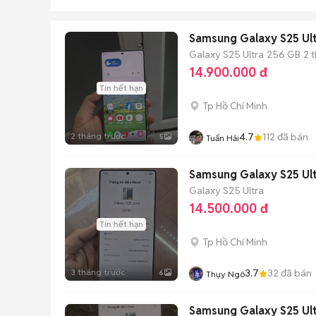
Samsung Galaxy S25 Ult
Galaxy S25 Ultra
256 GB
2 
14.900.000 đ
Tin hết hạn
Tp Hồ Chí Minh
2 tháng trước
4.7
112
đã bán
5
Tuấn Hải
Samsung Galaxy S25 Ul
Galaxy S25 Ultra
14.500.000 đ
Tin hết hạn
Tp Hồ Chí Minh
3 tháng trước
3.7
32
đã bán
6
Thụy Ngô
Samsung Galaxy S25 Ult