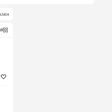
a hàng
ới