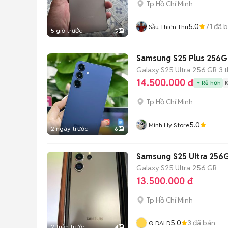
Tp Hồ Chí Minh
5.0
71
đã 
Sầu Thiên Thu
5 giờ trước
5
Samsung S25 Plus 256G
Galaxy S25 Ultra
256 GB
3 
14.500.000 đ
Rẻ hơn
Tp Hồ Chí Minh
5.0
Minh Hy Store
2 ngày trước
6
Samsung S25 Ultra 256
Galaxy S25 Ultra
256 GB
13.500.000 đ
Tp Hồ Chí Minh
5.0
3
đã bán
Q DAI D
2 tuần trước
4