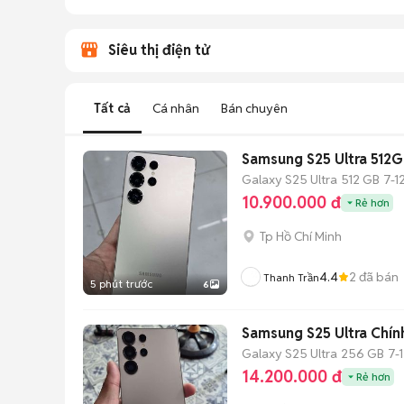
Siêu thị điện tử
Tất cả
Cá nhân
Bán chuyên
Samsung S25 Ultra 512G
Galaxy S25 Ultra
512 GB
7-1
10.900.000 đ
Rẻ hơn
Tp Hồ Chí Minh
4.4
2
đã bán
Thanh Trần
5 phút trước
6
Samsung S25 Ultra Chí
Galaxy S25 Ultra
256 GB
7-
14.200.000 đ
Rẻ hơn