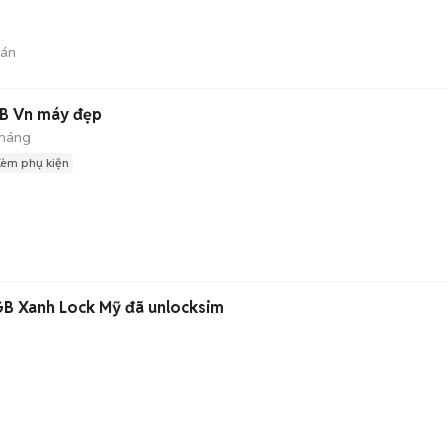
bán
B Vn máy đẹp
tháng
Kèm phụ kiện
GB Xanh Lock Mỹ đã unlocksim