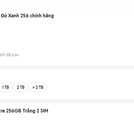
 Đỏ Xanh 256 chính hãng
69
đã bán
1 TB
2 TB
> 2 TB
ra 256GB Trắng 2 SIM