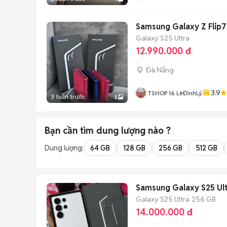
Samsung Galaxy Z Flip7
Galaxy S25 Ultra
12.990.000 đ
Đà Nẵng
3.9
TSHOP 16 LêĐìnhLý.
3 tuần trước
5
Bạn cần tìm
dung lượng
nào ?
Dung lượng:
64 GB
128 GB
256 GB
512 GB
Samsung Galaxy S25 Ult
Galaxy S25 Ultra
256 GB
14.000.000 đ