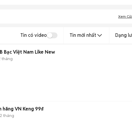
Xem Cử
Tin có video
Tin mới nhất
Dạng lư
B Bạc Việt Nam Like New
2 tháng
nh hãng VN Keng 99₫
12 tháng