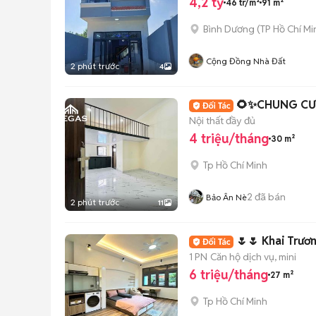
4,2 tỷ
46 tr/m²
91 m²
Bình Dương
(
TP Hồ Chí Mi
Cộng Đồng Nhà Đất
2 phút trước
4
🌻✨CHUNG CƯ 
Nội thất đầy đủ
4 triệu/tháng
30 m²
Tp Hồ Chí Minh
2
đã bán
Bảo Ân Nè
2 phút trước
11
🌷🌷 Khai Trươ
1 PN
Căn hộ dịch vụ, mini
6 triệu/tháng
27 m²
Tp Hồ Chí Minh