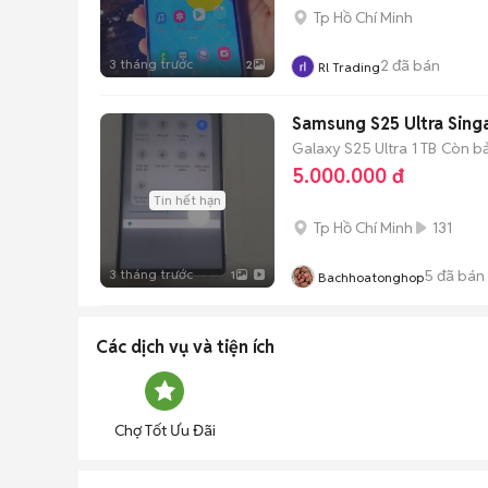
Tp Hồ Chí Minh
3 tháng trước
2
đã bán
2
Rl Trading
Samsung S25 Ultra Sin
Galaxy S25 Ultra
1 TB
Còn b
5.000.000 đ
Tin hết hạn
Tp Hồ Chí Minh
131
3 tháng trước
5
đã bán
1
Bachhoatonghop
Các dịch vụ và tiện ích
Chợ Tốt Ưu Đãi