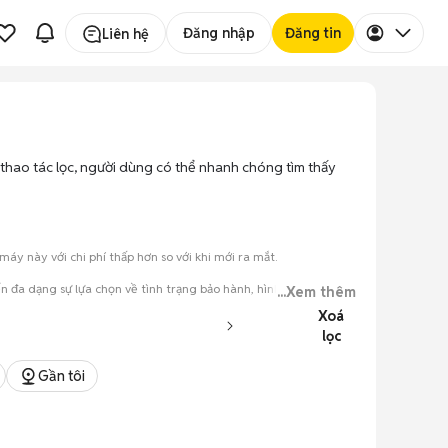
Đăng nhập
Đăng tin
Liên hệ
ài thao tác lọc, người dùng có thể nhanh chóng tìm thấy
y này với chi phí thấp hơn so với khi mới ra mắt.
ến đa dạng sự lựa chọn về tình trạng bảo hành, hình thức máy và
...Xem thêm
Xoá
lọc
đăng.
tiếng nói chung.
Gần tôi