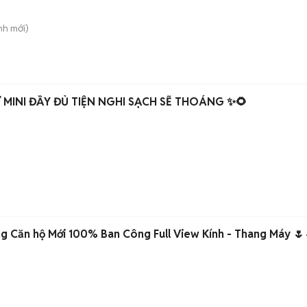
nh
mới)
MINI ĐẦY ĐỦ TIỆN NGHI SẠCH SẼ THOÁNG ✨🌻
ng Căn hộ Mới 100% Ban Công Full View Kính - Thang Máy 🌷