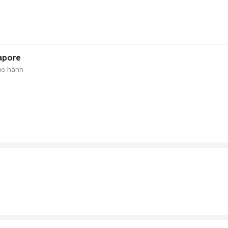
gapore
ảo hành