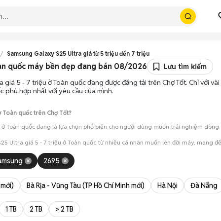
Samsung Galaxy S25 Ultra giá từ 5 triệu đến 7 triệu
Toàn quốc máy bền đẹp đang bán 08/2026
Lưu tìm kiếm
a giá 5 - 7 triệu ở Toàn quốc đang được đăng tải trên Chợ Tốt. Chỉ với v
ốc phù hợp nhất với yêu cầu của mình.
ở Toàn quốc trên Chợ Tốt?
u ở Toàn quốc đang là lựa chọn phổ biến cho người dùng muốn trải nghiệm dòng má
25 Ultra giá 5 - 7 triệu ở Toàn quốc từ nhiều cá nhân muốn lên đời máy, mang đ
amsung
2695
mua đánh giá chính xác hiệu năng thực tế của máy so với mô tả trên tin 
 giá cả và địa điểm giao nhận, chốt giao dịch nhanh chóng khi đạt được 
 mới)
Bà Rịa - Vũng Tàu (TP Hồ Chí Minh mới)
Hà Nội
Đà Nẵng
1 TB
2 TB
> 2 TB