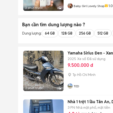
1.0
Baby Girl Lovely Shop
2 phút trước
3
Bạn cần tìm
dung lượng
nào ?
Dung lượng:
64 GB
128 GB
256 GB
512 GB
Yamaha Sirius Đen - Xa
2025
Xe số
Đã sử dụng
9.500.000 đ
Tp Hồ Chí Minh
TED
2 phút trước
3
Nhà 1 trệt 1 lầu Tân An, 
3 PN
Nhà mặt phố, mặt tiền