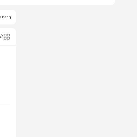
a hàng
ới