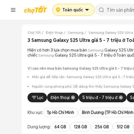
Toàn quốc
Chợ Tốt
Điện thoại
Samsung
Samsung Galaxy S25 Ultra
3 Samsung Galaxy S25 Ultra giá 5 - 7 triệu ở 
Hiện có hơn 3 lựa chọn mua bán
Galaxy S25 Ultr
Samsung
chiếc
Galaxy S25 Ultra giá 5 - 7 triệu ở Toàn qu
Samsung
Vì sao nên mua bán Samsung Galaxy S25 Ultra giá 5 - 7 triệu 
Mức giá dễ tiếp cận: Samsung Galaxy S25 Ultra giá 5 - 7 triệ
Nguồn cung phong phú: Dễ dàng tìm thấy
Samsung
Galaxy S
màu sắc.
Lọc
Điện thoại
5 triệu đ - 7 triệu đ
S
Giao dịch minh bạch: Việc gặp gỡ trực tiếp giúp người 
Mua bán linh hoạt: Hai bên có thể chủ động thỏa thuận
Khu vực:
Tp Hồ Chí Minh
Bình Dương (TP Hồ Chí Minh
Dung lượng:
64 GB
128 GB
256 GB
512 GB