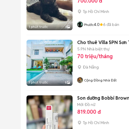
700.000 đ
Tp Hồ Chí Minh
4.0
6
đã bán
Phước
1 phút trước
3
Cho thuê Villa 5PN Sơn 
5 PN
Nhà biệt thự
70 triệu/tháng
Đà Nẵng
Cộng Đồng Nhà Đất
1 phút trước
5
Son dưỡng Bobbi Brown 
Mới
Đồ nữ
819.000 đ
Tp Hồ Chí Minh