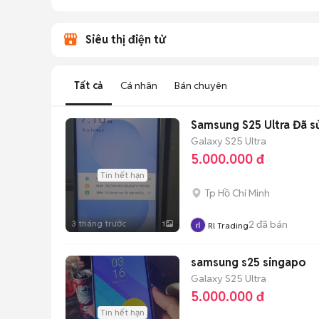
Siêu thị điện tử
Tất cả
Cá nhân
Bán chuyên
Samsung S25 
Galaxy S25 Ultra
5.000.000 đ
Tin hết hạn
Tp Hồ Chí Minh
3 tháng trước
2
đã bán
1
Rl Trading
samsung s25 singapo
Galaxy S25 Ultra
5.000.000 đ
Tin hết hạn