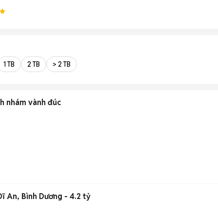
1 TB
2 TB
> 2 TB
nh nhám vành đúc
Dĩ An, Bình Dương - 4.2 tỷ