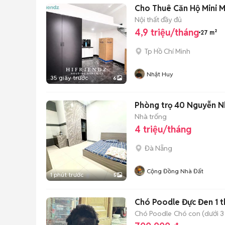
Cho Thuê Căn Hộ Mini 
Nội thất đầy đủ
4,9 triệu/tháng
27 m²
Tp Hồ Chí Minh
Nhật Huy
35 giây trước
6
Phòng trọ 40 Nguyễn N
Nhà trống
4 triệu/tháng
Đà Nẵng
Cộng Đồng Nhà Đất
1 phút trước
5
Chó Poodle Đực Đen 1 t
Chó Poodle
Chó con (dưới 3