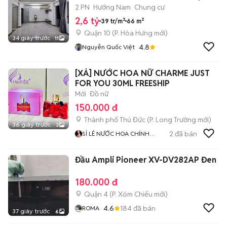
Q10
2 PN
Hướng Nam
Chung cư
2,6 tỷ
39 tr/m²
66 m²
Quận 10
(
P. Hòa Hưng
mới)
34 giây trước
11
4.8
Nguyễn Quốc Việt
[XẢ] NƯỚC HOA NỮ CHARME JUST
FOR YOU 30ML FREESHIP
Mới
Đồ nữ
150.000 đ
Thành phố Thủ Đức
(
P. Long Trường
mới)
36 giây trước
3
2
đã bán
SỈ LẺ NƯỚC HOA CHÍNH
HÃNG
Đầu Ampli Pioneer XV-DV282AP Đen
180.000 đ
Quận 4
(
P. Xóm Chiếu
mới)
4.6
184
đã bán
ROMA
37 giây trước
6