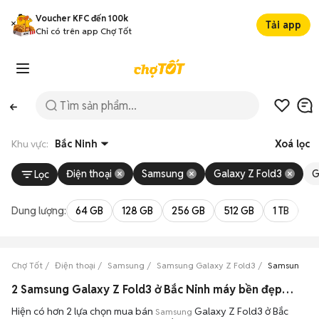
Voucher KFC đến 100k
Tải app
Chỉ có trên app Chợ Tốt
Khu vực:
Bắc Ninh
Xoá lọc
Điện thoại
Samsung
Galaxy Z Fold3
G
Lọc
Dung lượng:
64 GB
128 GB
256 GB
512 GB
1 TB
2 
Chợ Tốt
Điện thoại
Samsung
Samsung Galaxy Z Fold3
Samsung Gal
2 Samsung Galaxy Z Fold3 ở Bắc Ninh máy bền đẹp đang bán 08/2026
Hiện có hơn 2 lựa chọn mua bán
Galaxy Z Fold3 ở Bắc
Samsung