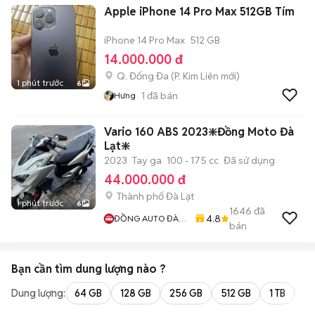
Apple iPhone 14 Pro Max 512GB Tím
iPhone 14 Pro Max
512 GB
14.000.000 đ
Q. Đống Đa
(
P. Kim Liên
mới)
1 phút trước
6
1
đã bán
Hưng
Vario 160 ABS 2023❇️Đồng Moto Đà
Lạt❇️
2023
Tay ga
100 - 175 cc
Đã sử dụng
44.000.000 đ
Thành phố Đà Lạt
1 phút trước
6
1646
đã
4.8
ĐỒNG AUTO ĐÀ
bán
LẠT
Bạn cần tìm
dung lượng
nào ?
Dung lượng:
64 GB
128 GB
256 GB
512 GB
1 TB
2 