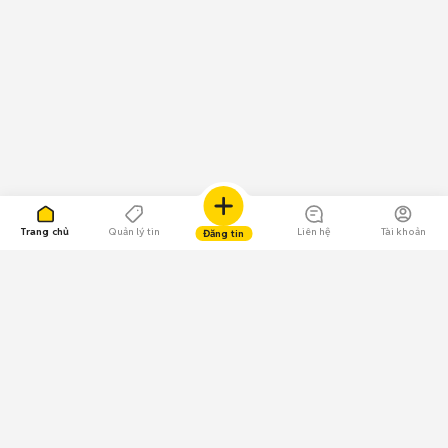
Trang chủ
Quản lý tin
Liên hệ
Tài khoản
Đăng tin
109.000 Bình chọn
Tải ứng dụng Chợ Tốt