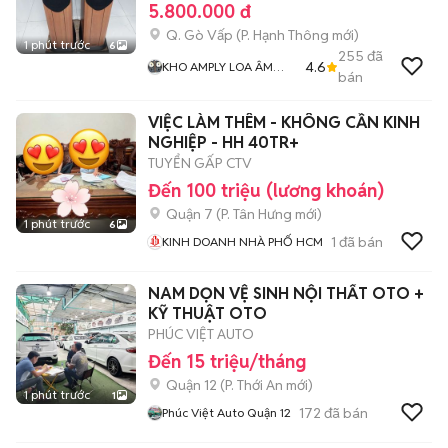
5.800.000 đ
Q. Gò Vấp
(
P. Hạnh Thông
mới)
1 phút trước
6
255
đã
4.6
KHO AMPLY LOA ÂM
bán
THANH BÃI XỊN GIÁ RẺ
MR THẮNG
VIỆC LÀM THÊM - KHÔNG CẦN KINH
NGHIỆP - HH 40TR+
TUYỂN GẤP CTV
Đến 100 triệu (lương khoán)
Quận 7
(
P. Tân Hưng
mới)
1 phút trước
6
1
đã bán
KINH DOANH NHÀ PHỐ HCM
NAM DỌN VỆ SINH NỘI THẤT OTO +
KỸ THUẬT OTO
PHÚC VIỆT AUTO
Đến 15 triệu/tháng
Quận 12
(
P. Thới An
mới)
1 phút trước
1
172
đã bán
Phúc Việt Auto Quận 12