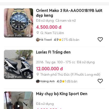
Orient Mako 3 RA-AA0001B19B lướt
đẹp keng
Đã sử dụng
Cả nam và nữ
4.500.000 đ
Q. Nam Từ Liêm
1 phút trước
6
4.9
275
đã bán
Hà Tissot
Luvias FI Trắng đen
2016
Tay ga
100 - 175 cc
Đã sử dụng
12.000.000 đ
Thành phố Thủ Đức
(
P. Phước Long
mới)
1 phút trước
3
4.0
1
đã bán
Hoàng Anh
Máy chạy bộ King Sport Đen
Đã sử dụng