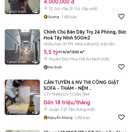
4.000.000 đ
Q. Gò Vấp
(
P. Gò Vấp
mới)
1 phút trước
5
Q
1
đã bán
Quang
Chính Chủ Bán Dãy Trọ 24 Phòng, Đức
Hoà Tây Ninh 500m2
nhiều hơn 10 PN
Nhà mặt phố, mặt tiền
5,5 tỷ
11 tr/m²
500 m²
Huyện Đức Hòa
(
Xã An Ninh
mới)
1 phút trước
9
Mai Bưởi
CẦN TUYỂN 6 NV THI CÔNG GIẶT
SOFA - THẢM - NỆM ..
CTY TNHH DV TOÀN TÂM
Đến 18 triệu/tháng
Quận 7
(
P. Tân Hưng
mới)
1 phút trước
6
N
1
đã bán
Nguyễn Khang