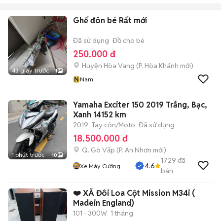
Ghế đôn bé Rất mới
Đã sử dụng
Đồ cho bé
250.000 đ
Huyện Hòa Vang
(
P. Hòa Khánh
mới)
43 giây trước
1
N
Nam
Yamaha Exciter 150 2019 Trắng, Bạc,
Xanh 14152 km
2019
Tay côn/Moto
Đã sử dụng
18.500.000 đ
Q. Gò Vấp
(
P. An Nhơn
mới)
1 phút trước
10
1729
đã
4.6
Xe Máy Cường
bán
Phát
❤️ XÃ Đôi Loa Cột Mission M34i (
Madein England)
101 - 300W
1 tháng