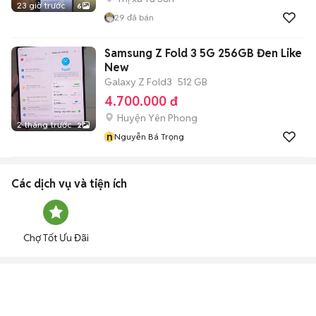
23 giờ trước
6
29
đã bán
Samsung Z Fold 3 5G 256GB Đen Like
New
Galaxy Z Fold3
512 GB
4.700.000 đ
Huyện Yên Phong
2 tháng trước
2
n
Nguyễn Bá Trọng
Các dịch vụ và tiện ích
Chợ Tốt Ưu Đãi