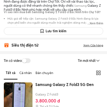
Ninh đang được đăng tải trên Chợ Tốt. Chỉ với vài thao tác lọc,
người dùng có thể nhanh chóng tìm thấy chiếc
Galaxy Z
Samsung
Fold3 ở Bắc Ninh phù hợp nhất với yêu cầu của mình.
Vì sao nên mua bán Samsung Galaxy Z Fold3 ở Bắc Ninh trên Chợ Tốt?
Mức giá dễ tiếp cận: Samsung Galaxy Z Fold3 ở Bắc Ninh đang là lựa
chọn phổ biến cho người dùng muốn trải nghiệm dòng máy này với chi
...Xem thêm
phí thấp hơn so với khi mới ra mắt.
Lưu tìm kiếm
Nguồn cung phong phú: Dễ dàng tìm thấy
Samsung
Galaxy Z Fold3 ở
Bắc Ninh từ nhiều cá nhân muốn lên đời máy, mang đến đa dạng sự lựa
chọn về tình trạng bảo hành, hình thức máy và màu sắc.
Siêu thị điện tử
Xem Cửa hàng
Giao dịch minh bạch: Việc gặp gỡ trực tiếp giúp người mua
đánh giá chính xác hiệu năng thực tế của máy so với mô tả trên
tin đăng.
Tin có video
Tin mới nhất
Mua bán linh hoạt: Hai bên có thể chủ động thỏa thuận giá cả và
địa điểm giao nhận, chốt giao dịch nhanh chóng khi đạt được
Tất cả
Cá nhân
Bán chuyên
tiếng nói chung.
Samsung Galaxy Z Fold3 5G Đen
Galaxy Z Fold3
3.800.000 đ
Thị xã Từ Sơn