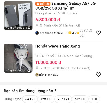
Samsung Galaxy A57 5G
8GB/256GB Xám/Tím
Dòng khác
256 GB
3 tháng
6.800.000 đ
Q. Ninh Kiều
(
P. Tân An
mới)
40 giây trước
6
3897
đã
4.9
Duy Khang Mobile
bán
Cần Thơ
Honda Wave Trắng Xăng
2004
Xe số
100 - 175 cc
Đã sử dụng
11.000.000 đ
Q. Bình Tân
(
P. Bình Hưng Hòa
mới)
40 giây trước
3
Trần Mạnh Duy
Bạn cần tìm
dung lượng
nào ?
Dung lượng:
64 GB
128 GB
256 GB
512 GB
1 TB
2 