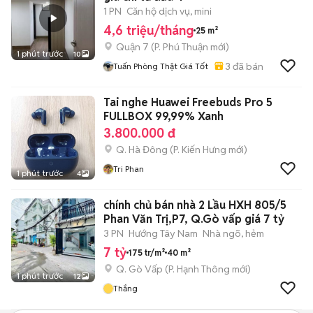
1 PN
Căn hộ dịch vụ, mini
4,6 triệu/tháng
25 m²
Quận 7
(
P. Phú Thuận
mới)
1 phút trước
10
3
đã bán
Tuấn Phòng Thật Giá Tốt
Tai nghe Huawei Freebuds Pro 5
FULLBOX 99,99% Xanh
3.800.000 đ
Q. Hà Đông
(
P. Kiến Hưng
mới)
Tri Phan
1 phút trước
4
chính chủ bán nhà 2 Lầu HXH 805/5
Phan Văn Trị,P7, Q.Gò vấp giá 7 tỷ
3 PN
Hướng Tây Nam
Nhà ngõ, hẻm
7 tỷ
175 tr/m²
40 m²
Q. Gò Vấp
(
P. Hạnh Thông
mới)
1 phút trước
12
Thắng