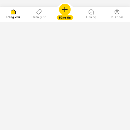
Trang chủ
Quản lý tin
Liên hệ
Tài khoản
Đăng tin
109.000 Bình chọn
Tải ứng dụng Chợ Tốt
Về Chợ Tốt
Quy chế sàn
Chính sách bảo mật
Giải quyết tranh chấp
CÔNG TY TNHH CHỢ TỐT - Người đại diện theo pháp luật:
Nguyễn Trọng Tấn; GPDKKD: 0312120782 do Sở KH & ĐT TP.HCM cấp ngày
11/01/2013;
GPMXH: 185/GP-BTTTT do Bộ Thông tin và Truyền thông
cấp ngày 09/07/2024 - Chịu trách nhiệm
nội dung: Trần Hoàng Ly.
Chính sách sử dụng