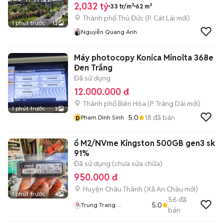
2,032 tỷ
33 tr/m²
62 m²
Thành phố Thủ Đức
(
P. Cát Lái
mới)
1 phút trước
12
Nguyễn Quang Anh
Máy photocopy Konica Minolta 368e
Đen Trắng
Đã sử dụng
12.000.000 đ
Thành phố Biên Hòa
(
P. Trảng Dài
mới)
1 phút trước
2
p
5.0
18
đã bán
Pham Dinh Sinh
ổ M2/NVme Kingston 500GB gen3 sk
91%
Đã sử dụng (chưa sửa chữa)
950.000 đ
Huyện Châu Thành
(
Xã An Châu
mới)
1 phút trước
4
56
đã
5.0
Trung Trang
bán
Hardwares