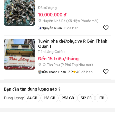
Đã sử dụng
10.000.000 đ
Huyện Nhà Bè
(
Xã Hiệp Phước
mới)
1 phút trước
3
11
đã bán
Nguyễn Quan
Tuyển pha chế/phục vụ P. Bến Thành
Quận 1
Tiên Lãng Coffee
Đến 15 triệu/tháng
Q. Tân Phú
(
P. Phú Thọ Hòa
mới)
1 phút trước
6
2.9
40
đã bán
Trần Thanh Hoàn
Bạn cần tìm
dung lượng
nào ?
Dung lượng:
64 GB
128 GB
256 GB
512 GB
1 TB
2 