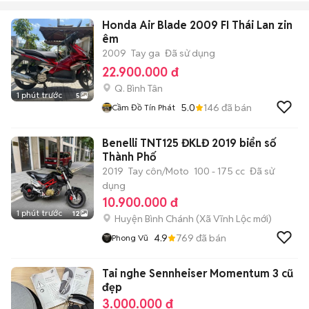
Honda Air Blade 2009 FI Thái Lan zin
êm
2009
Tay ga
Đã sử dụng
22.900.000 đ
Q. Bình Tân
1 phút trước
5
5.0
146
đã bán
Cầm Đồ Tín Phát
Benelli TNT125 ĐKLĐ 2019 biển số
Thành Phố
2019
Tay côn/Moto
100 - 175 cc
Đã sử
dụng
10.900.000 đ
1 phút trước
12
Huyện Bình Chánh
(
Xã Vĩnh Lộc
mới)
4.9
769
đã bán
Phong Vũ
Tai nghe Sennheiser Momentum 3 cũ
đẹp
3.000.000 đ