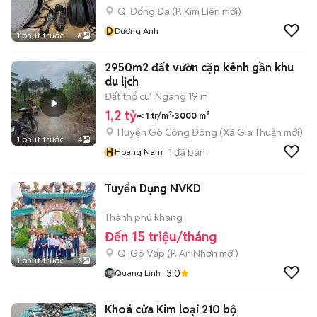
Q. Đống Đa
(
P. Kim Liên
mới)
D
Dương Anh
1 phút trước
6
2950m2 đất vườn cặp kênh gần khu
du lịch
Đất thổ cư
Ngang 19 m
1,2 tỷ
< 1 tr/m²
3000 m²
Huyện Gò Công Đông
(
Xã Gia Thuận
mới)
1 phút trước
4
H
1
đã bán
Hoang Nam
Tuyển Dụng NVKD
Thành phú khang
Đến 15 triệu/tháng
Q. Gò Vấp
(
P. An Nhơn
mới)
1 phút trước
3
3.0
Quang Linh
Khoá cửa Kim loại 210 bộ