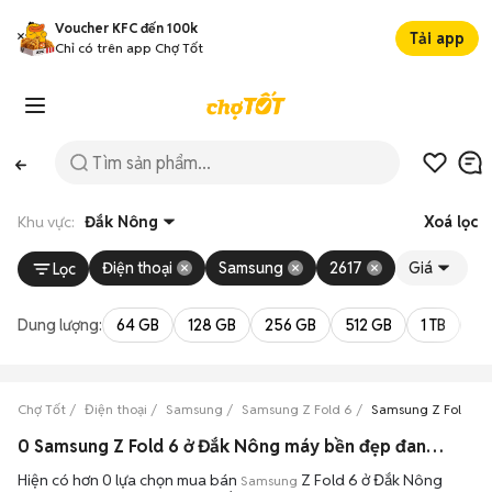
Voucher KFC đến 100k
Tải app
Chỉ có trên app Chợ Tốt
Khu vực:
Đắk Nông
Xoá lọc
Điện thoại
Samsung
2617
Giá
Lọc
Dung lượng:
64 GB
128 GB
256 GB
512 GB
1 TB
2 
Chợ Tốt
Điện thoại
Samsung
Samsung Z Fold 6
Samsung Z Fold 6 
0 Samsung Z Fold 6 ở Đắk Nông máy bền đẹp đang bán 08/2026
Hiện có hơn 0 lựa chọn mua bán
Z Fold 6 ở Đắk Nông
Samsung