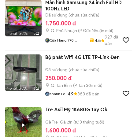
Màn hình Samsung 24 inch Full HD
100Hz LED
Đã sử dụng (chưa sửa chữa)
1.750.000 đ
Q. Phú Nhuận
(
P. Đức Nhuận
mới)
1 phút trước
3
927
đã
4.8
Cửa Hàng 770
bán
Nguyễn Kiệm F4 Phú
Nhuận
Bộ phát Wifi 4G LTE TP-Link Đen
Đã sử dụng (chưa sửa chữa)
250.000 đ
Q. Tân Bình
(
P. Tân Sơn
mới)
1 phút trước
3
4.9
383
đã bán
Khanh Le
Tre Asil Mỹ 1K680G tay Ok
Gà Tre
Gà lớn (từ 3 tháng tuổi)
1.600.000 đ