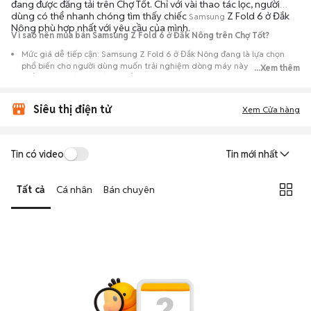
đang được đăng tải trên Chợ Tốt. Chỉ với vài thao tác lọc, người
dùng có thể nhanh chóng tìm thấy chiếc
Z Fold 6 ở Đắk
Samsung
Nông phù hợp nhất với yêu cầu của mình.
Vì sao nên mua bán Samsung Z Fold 6 ở Đắk Nông trên Chợ Tốt?
Mức giá dễ tiếp cận: Samsung Z Fold 6 ở Đắk Nông đang là lựa chọn
phổ biến cho người dùng muốn trải nghiệm dòng máy này với chi phí
...Xem thêm
thấp hơn so với khi mới ra mắt.
Nguồn cung phong phú: Dễ dàng tìm thấy
Samsung
Z Fold 6 ở Đắk
Siêu thị điện tử
Nông từ nhiều cá nhân muốn lên đời máy, mang đến đa dạng sự lựa
Xem Cửa hàng
chọn về tình trạng bảo hành, hình thức máy và màu sắc.
Giao dịch minh bạch: Việc gặp gỡ trực tiếp giúp người mua
Tin có video
Tin mới nhất
đánh giá chính xác hiệu năng thực tế của máy so với mô tả trên
tin đăng.
Tất cả
Cá nhân
Bán chuyên
Mua bán linh hoạt: Hai bên có thể chủ động thỏa thuận giá cả và
địa điểm giao nhận, chốt giao dịch nhanh chóng khi đạt được
tiếng nói chung.