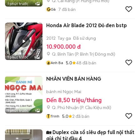
Q. Cái Răng
(
P. Hưng Phú
mới)
1 phút trước
1
G
7
đã bán
Gà
Honda Air Blade 2012 Đỏ đen bstp
2012
Tay ga
Đã sử dụng
10.900.000 đ
Q. Bình Tân
(
P. Bình Trị Đông
mới)
1 phút trước
5
a
5.0
48
đã bán
Anh Ba
NHÂN VIÊN BÁN HÀNG
bánh mì Ngọc Mai
Đến 8,50 triệu/tháng
Q. Phú Nhuận
(
P. Cầu Kiệu
mới)
1 phút trước
1
T
5.0
2
đã bán
Trinh
🏡 Duplex cửa sổ siêu đẹp full nội thất
giá chỉ từ đầu 4