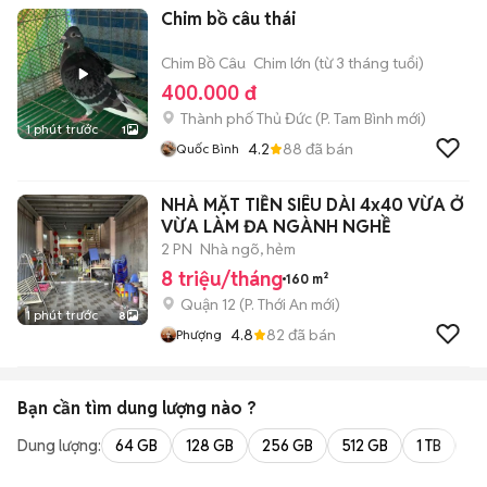
Chim bồ câu thái
Chim Bồ Câu
Chim lớn (từ 3 tháng tuổi)
400.000 đ
Thành phố Thủ Đức
(
P. Tam Bình
mới)
1 phút trước
1
4.2
88
đã bán
Quốc Bình
NHÀ MẶT TIỀN SIÊU DÀI 4x40 VỪA Ở
VỪA LÀM ĐA NGÀNH NGHỀ
2 PN
Nhà ngõ, hẻm
8 triệu/tháng
160 m²
Quận 12
(
P. Thới An
mới)
1 phút trước
8
4.8
82
đã bán
Phượng
Bạn cần tìm
dung lượng
nào ?
Dung lượng:
64 GB
128 GB
256 GB
512 GB
1 TB
2 