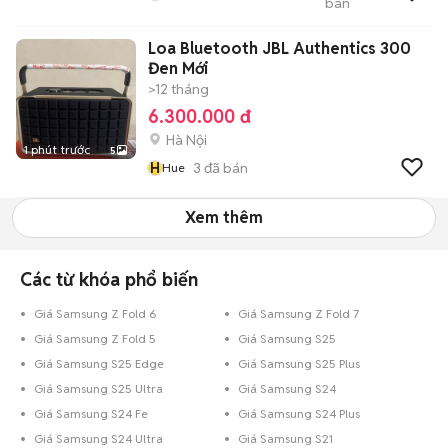
bán
Trang
Loa Bluetooth JBL Authentics 300
Đen Mới
>12 tháng
6.300.000 đ
Hà Nội
1 phút trước
5
H
3
đã bán
Hue
Xem thêm
Các từ khóa phổ biến
Giá Samsung Z Fold 6
Giá Samsung Z Fold 7
Giá Samsung Z Fold 5
Giá Samsung S25
Giá Samsung S25 Edge
Giá Samsung S25 Plus
Giá Samsung S25 Ultra
Giá Samsung S24
Giá Samsung S24 Fe
Giá Samsung S24 Plus
Giá Samsung S24 Ultra
Giá Samsung S21