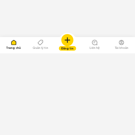
Trang chủ
Quản lý tin
Liên hệ
Tài khoản
Đăng tin
109.000 Bình chọn
Tải ứng dụng Chợ Tốt