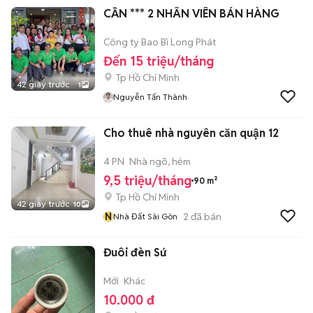
CẦN *** 2 NHÂN VIÊN BÁN HÀNG
Công ty Bao Bì Long Phát
Đến 15 triệu/tháng
Tp Hồ Chí Minh
42 giây trước
1
Nguyễn Tấn Thành
Cho thuê nhà nguyên căn quận 12
4 PN
Nhà ngõ, hẻm
9,5 triệu/tháng
90 m²
Tp Hồ Chí Minh
42 giây trước
10
N
2
đã bán
Nhà Đất Sài Gòn
Đuôi đèn Sứ
Mới
Khác
10.000 đ