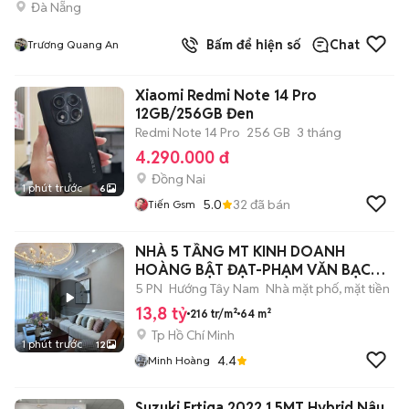
Đà Nẵng
Bấm để hiện số
Chat
Trương Quang An
Xiaomi Redmi Note 14 Pro
12GB/256GB Đen
Redmi Note 14 Pro
256 GB
3 tháng
4.290.000 đ
Đồng Nai
1 phút trước
6
5.0
32
đã bán
Tiến Gsm
NHÀ 5 TẦNG MT KINH DOANH
HOÀNG BẬT ĐẠT-PHẠM VĂN BẠCH-
NGAY GAT3-METRO
5 PN
Hướng Tây Nam
Nhà mặt phố, mặt tiền
13,8 tỷ
216 tr/m²
64 m²
Tp Hồ Chí Minh
1 phút trước
12
4.4
Minh Hoàng
Suzuki Ertiga 2022 1.5MT Hybrid Nâu