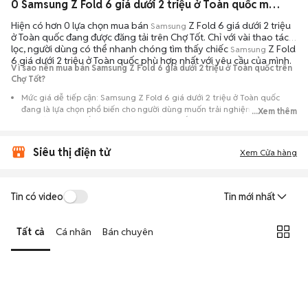
0 Samsung Z Fold 6 giá dưới 2 triệu ở Toàn quốc máy bền đẹp đang bán 08/2026
Hiện có hơn 0 lựa chọn mua bán
Z Fold 6 giá dưới 2 triệu
Samsung
ở Toàn quốc đang được đăng tải trên Chợ Tốt. Chỉ với vài thao tác
lọc, người dùng có thể nhanh chóng tìm thấy chiếc
Z Fold
Samsung
6 giá dưới 2 triệu ở Toàn quốc phù hợp nhất với yêu cầu của mình.
Vì sao nên mua bán Samsung Z Fold 6 giá dưới 2 triệu ở Toàn quốc trên
Chợ Tốt?
Mức giá dễ tiếp cận: Samsung Z Fold 6 giá dưới 2 triệu ở Toàn quốc
đang là lựa chọn phổ biến cho người dùng muốn trải nghiệm dòng máy
...Xem thêm
này với chi phí thấp hơn so với khi mới ra mắt.
Nguồn cung phong phú: Dễ dàng tìm thấy
Samsung
Z Fold 6 giá dưới 2
Siêu thị điện tử
triệu ở Toàn quốc từ nhiều cá nhân muốn lên đời máy, mang đến đa
Xem Cửa hàng
dạng sự lựa chọn về tình trạng bảo hành, hình thức máy và màu sắc.
Giao dịch minh bạch: Việc gặp gỡ trực tiếp giúp người mua
Tin có video
Tin mới nhất
đánh giá chính xác hiệu năng thực tế của máy so với mô tả trên
tin đăng.
Tất cả
Cá nhân
Bán chuyên
Mua bán linh hoạt: Hai bên có thể chủ động thỏa thuận giá cả và
địa điểm giao nhận, chốt giao dịch nhanh chóng khi đạt được
tiếng nói chung.