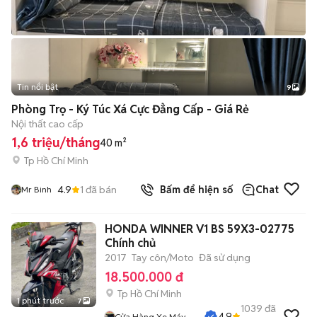
Tin nổi bật
9
+
2
Phòng Trọ - Ký Túc Xá Cực Đẳng Cấp - Giá Rẻ
Nội thất cao cấp
1,6 triệu/tháng
40 m²
Tp Hồ Chí Minh
4.9
1
đã bán
Bấm để hiện số
Chat
Mr Binh
HONDA WINNER V1 BS 59X3-02775
Chính chủ
2017
Tay côn/Moto
Đã sử dụng
18.500.000 đ
Tp Hồ Chí Minh
1 phút trước
7
1039
đã
4.9
Cửa Hàng Xe Máy