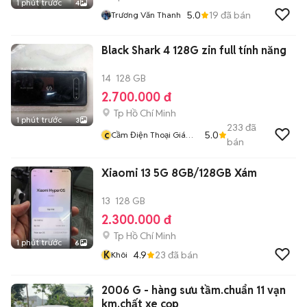
1 phút trước
4
5.0
19
đã bán
Trương Văn Thanh
Black Shark 4 128G zin full tính năng
14
128 GB
2.700.000 đ
Tp Hồ Chí Minh
1 phút trước
3
233
đã
c
5.0
Cầm Điện Thoại Giá
bán
Tốt
Xiaomi 13 5G 8GB/128GB Xám
13
128 GB
2.300.000 đ
Tp Hồ Chí Minh
1 phút trước
6
K
4.9
23
đã bán
Khôi
2006 G - hàng sưu tầm.chuẩn 11 vạn
km.chất xe cọp