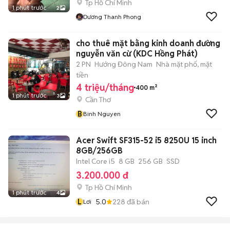
Tp Hồ Chí Minh
1 phút trước
2
Dương Thanh Phong
cho thuê mặt bằng kinh doanh đường
nguyễn văn cừ (KDC Hồng Phát)
2 PN
Hướng Đông Nam
Nhà mặt phố, mặt
tiền
4 triệu/tháng
400 m²
1 phút trước
3
Cần Thơ
B
Binh Nguyen
Acer Swift SF315-52 i5 8250U 15 inch
8GB/256GB
Intel Core i5
8 GB
256 GB
SSD
3.200.000 đ
Tp Hồ Chí Minh
1 phút trước
4
L
5.0
228
đã bán
Lơi