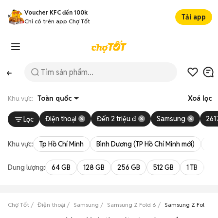
Voucher KFC đến 100k
Tải app
Chỉ có trên app Chợ Tốt
Khu vực:
Toàn quốc
Xoá lọc
Điện thoại
Đến 2 triệu đ
Samsung
261
Lọc
Khu vực:
Tp Hồ Chí Minh
Bình Dương (TP Hồ Chí Minh mới)
Bà 
Dung lượng:
64 GB
128 GB
256 GB
512 GB
1 TB
2 
Chợ Tốt
Điện thoại
Samsung
Samsung Z Fold 6
Samsung Z Fold 6 gi