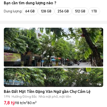
Bạn cần tìm
dung lượng
nào ?
Dung lượng:
64 GB
128 GB
256 GB
512 GB
1 TB
2 
Tin nổi bật
5
Bán Đất Mặt Tiền Đặng Văn Ngữ gần Chợ Cẩm Lệ
1 PN
Hướng Đông Bắc
Nhà mặt phố, mặt tiền
7,8 tỷ
98 tr/m²
80 m²