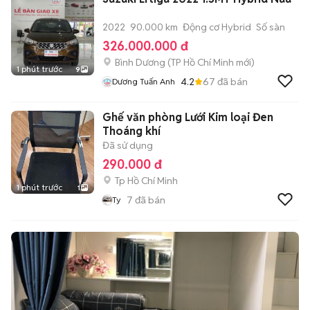
2022
90.000 km
Động cơ Hybrid
Số sàn
326.000.000 đ
Bình Dương
(
TP Hồ Chí Minh
mới)
1 phút trước
9
4.2
67
đã bán
Dương Tuấn Anh
Ghế văn phòng Lưới Kim loại Đen
Thoáng khí
Đã sử dụng
290.000 đ
Tp Hồ Chí Minh
1 phút trước
1
7
đã bán
Ty