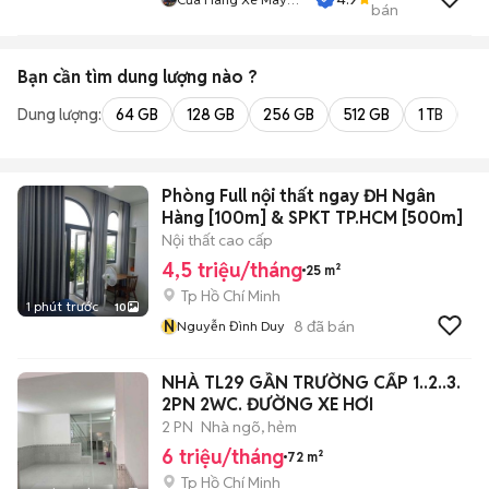
bán
Nguyễn Phụng
Bạn cần tìm
dung lượng
nào ?
Dung lượng:
64 GB
128 GB
256 GB
512 GB
1 TB
2 
Phòng Full nội thất ngay ĐH Ngân
Hàng [100m] & SPKT TP.HCM [500m]
Nội thất cao cấp
4,5 triệu/tháng
25 m²
Tp Hồ Chí Minh
1 phút trước
10
N
8
đã bán
Nguyễn Đình Duy
NHÀ TL29 GẦN TRƯỜNG CẤP 1..2..3.
2PN 2WC. ĐƯỜNG XE HƠI
2 PN
Nhà ngõ, hẻm
6 triệu/tháng
72 m²
Tp Hồ Chí Minh