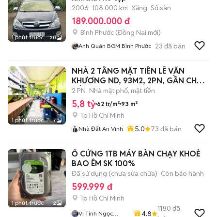
2006
108.000 km
Xăng
Số sàn
189.000.000 đ
Bình Phước
(
Đồng Nai
mới)
1 phút trước
20
23
đã bán
Anh Quân BGM Bình Phước
NHÀ 2 TẦNG MẶT TIỀN LÊ VĂN
KHƯƠNG ND, 93M2, 2PN, GẦN CHỢ
ĐÔNG THẠNH,
2 PN
Nhà mặt phố, mặt tiền
5,8 tỷ
62 tr/m²
93 m²
Tp Hồ Chí Minh
1 phút trước
7
5.0
73
đã bán
Nhà Đất An Vinh
Ổ CỨNG 1TB MÁY BÀN CHẠY KHOẺ
BAO ÊM SK 100%
Đã sử dụng (chưa sửa chữa)
Còn bảo hành
599.999 đ
Tp Hồ Chí Minh
1 phút trước
2
1180
đã
4.8
Vi Tính Ngọc