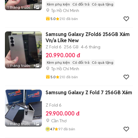
Kèm phụ kiện
Có đổi trả
Có quà tặng
1 tháng trước
6
Tp Hồ Chí Minh
5.0
210
đã bán
Samsung Galaxy ZFold6 256GB Xám
Vn/a Like New
Z Fold 6
256 GB
4-6 tháng
20.990.000 đ
Kèm phụ kiện
Có đổi trả
Có quà tặng
1 tháng trước
6
Tp Hồ Chí Minh
5.0
210
đã bán
Samsung Galaxy Z Fold 7 256GB Xám
Z Fold 6
29.900.000 đ
Cần Thơ
1 tháng trước
5
4.7
97
đã bán