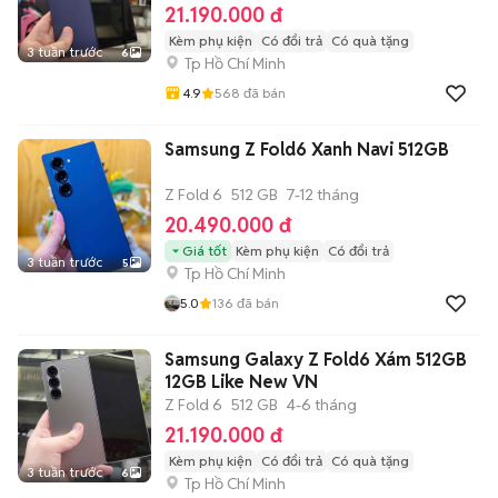
21.190.000 đ
Kèm phụ kiện
Có đổi trả
Có quà tặng
3 tuần trước
6
Tp Hồ Chí Minh
4.9
568
đã bán
Samsung Z Fold6 Xanh Navi 512GB
Z Fold 6
512 GB
7-12 tháng
20.490.000 đ
Giá tốt
Kèm phụ kiện
Có đổi trả
3 tuần trước
5
Tp Hồ Chí Minh
5.0
136
đã bán
Samsung Galaxy Z Fold6 Xám 512GB
12GB Like New VN
Z Fold 6
512 GB
4-6 tháng
21.190.000 đ
Kèm phụ kiện
Có đổi trả
Có quà tặng
3 tuần trước
6
Tp Hồ Chí Minh