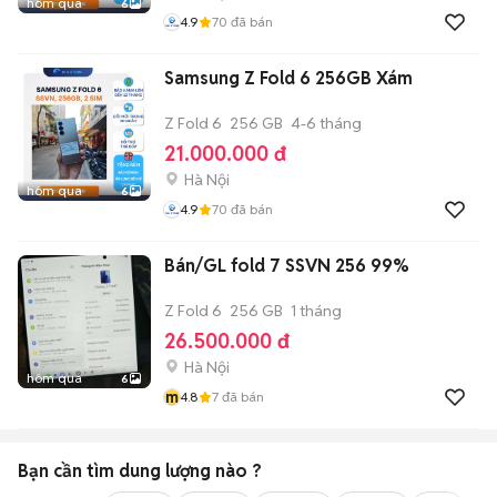
hôm qua
6
4.9
70
đã bán
Samsung Z Fold 6 256GB Xám
Z Fold 6
256 GB
4-6 tháng
21.000.000 đ
Hà Nội
hôm qua
6
4.9
70
đã bán
Bán/GL fold 7 SSVN 256 99%
Z Fold 6
256 GB
1 tháng
26.500.000 đ
Hà Nội
hôm qua
6
m
4.8
7
đã bán
Bạn cần tìm
dung lượng
nào ?