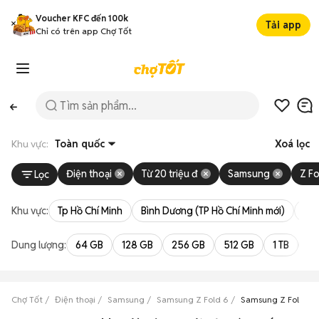
Voucher KFC đến 100k
Tải app
Chỉ có trên app Chợ Tốt
Khu vực:
Toàn quốc
Xoá lọc
Điện thoại
Từ 20 triệu đ
Samsung
Z Fo
Lọc
Khu vực:
Tp Hồ Chí Minh
Bình Dương (TP Hồ Chí Minh mới)
Bà 
Dung lượng:
64 GB
128 GB
256 GB
512 GB
1 TB
2 
Chợ Tốt
Điện thoại
Samsung
Samsung Z Fold 6
Samsung Z Fold 6 g