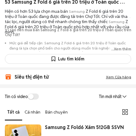
53 Samsung Z Fold 6 giá trên 20 triệu ở Toàn quốc máy bền đẹp đang bán 08/2026
Hiện có hơn 53 lựa chọn mua bán
Z Fold 6 giá trên 20
Samsung
triệu ở Toàn quốc đang được đăng tải trên Chợ Tốt. Chỉ với vài thao
tác lọc, người dùng có thể nhanh chóng tìm thấy chiếc
Z
Samsung
Fold 6 giá trên 20 triệu ở Toàn quốc phù hợp nhất với yêu cầu của
Vì sao nên mua bán Samsung Z Fold 6 giá trên 20 triệu ở Toàn quốc trên
mình.
Chợ Tốt?
Mức giá dễ tiếp cận: Samsung Z Fold 6 giá trên 20 triệu ở Toàn quốc
đang là lựa chọn phổ biến cho người dùng muốn trải nghiệm dòng máy
...Xem thêm
này với chi phí thấp hơn so với khi mới ra mắt.
Lưu tìm kiếm
Nguồn cung phong phú: Dễ dàng tìm thấy
Samsung
Z Fold 6 giá trên
20 triệu ở Toàn quốc từ nhiều cá nhân muốn lên đời máy, mang đến đa
dạng sự lựa chọn về tình trạng bảo hành, hình thức máy và màu sắc.
Siêu thị điện tử
Xem Cửa hàng
Giao dịch minh bạch: Việc gặp gỡ trực tiếp giúp người mua
đánh giá chính xác hiệu năng thực tế của máy so với mô tả trên
tin đăng.
Tin có video
Tin mới nhất
Mua bán linh hoạt: Hai bên có thể chủ động thỏa thuận giá cả và
địa điểm giao nhận, chốt giao dịch nhanh chóng khi đạt được
Tất cả
Cá nhân
Bán chuyên
tiếng nói chung.
Samsung Z Fold6 Xám 512GB SSVN