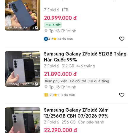
Z Fold 6
1 TB
20.999.000 đ
Giá tốt
4 tuần trước
6
Tp Hồ Chí Minh
4.9
34
đã bán
Samsung Galaxy ZFold6 512GB Trắng
Hàn Quốc 99%
Z Fold 6
512 GB
4-6 tháng
21.890.000 đ
Kèm phụ kiện
Có đổi trả
Có quà tặng
1 tháng trước
6
Tp Hồ Chí Minh
5.0
210
đã bán
Samsung Galaxy ZFold6 Xám
12/256GB CBH 07/2026 99%
Z Fold 6
256 GB
Còn bảo hành
22.290.000 đ