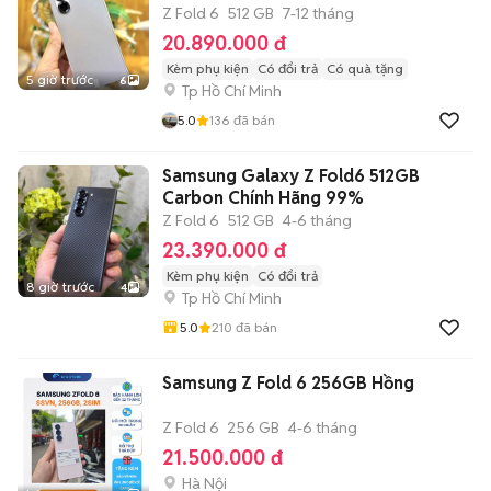
Z Fold 6
512 GB
7-12 tháng
20.890.000 đ
Kèm phụ kiện
Có đổi trả
Có quà tặng
5 giờ trước
6
Tp Hồ Chí Minh
5.0
136
đã bán
Samsung Galaxy Z Fold6 512GB
Carbon Chính Hãng 99%
Z Fold 6
512 GB
4-6 tháng
23.390.000 đ
Kèm phụ kiện
Có đổi trả
8 giờ trước
4
Tp Hồ Chí Minh
5.0
210
đã bán
Samsung Z Fold 6 256GB Hồng
Z Fold 6
256 GB
4-6 tháng
21.500.000 đ
Hà Nội