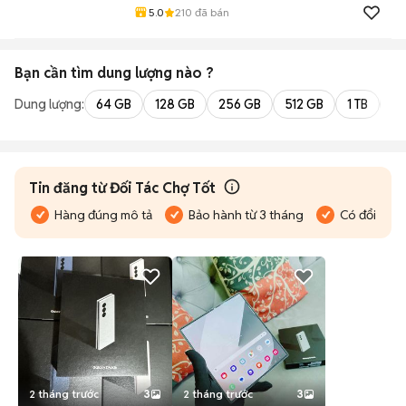
5.0
210
đã bán
Bạn cần tìm
dung lượng
nào ?
Dung lượng:
64 GB
128 GB
256 GB
512 GB
1 TB
2 
Tin đăng từ Đối Tác Chợ Tốt
Hàng đúng mô tả
Bảo hành từ 3 tháng
Có đổi trả
2 tháng trước
3
2 tháng trước
3