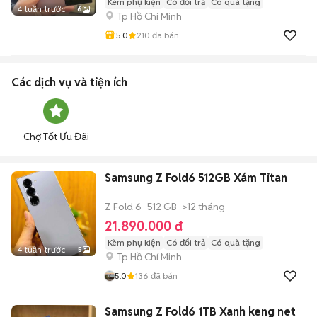
Kèm phụ kiện
Có đổi trả
Có quà tặng
4 tuần trước
6
Tp Hồ Chí Minh
5.0
210
đã bán
Các dịch vụ và tiện ích
Chợ Tốt Ưu Đãi
Samsung Z Fold6 512GB Xám Titan
Z Fold 6
512 GB
>12 tháng
21.890.000 đ
Kèm phụ kiện
Có đổi trả
Có quà tặng
4 tuần trước
5
Tp Hồ Chí Minh
5.0
136
đã bán
Samsung Z Fold6 1TB Xanh keng net