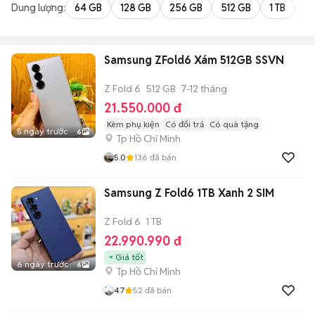
Dung lượng:
64 GB
128 GB
256 GB
512 GB
1 TB
2 
Samsung ZFold6 Xám 512GB SSVN
Z Fold 6
512 GB
7-12 tháng
21.550.000 đ
Kèm phụ kiện
Có đổi trả
Có quà tặng
5 ngày trước
6
Tp Hồ Chí Minh
5.0
136
đã bán
Samsung Z Fold6 1TB Xanh 2 SIM
Z Fold 6
1 TB
22.990.990 đ
Giá tốt
6 ngày trước
6
Tp Hồ Chí Minh
4.7
52
đã bán