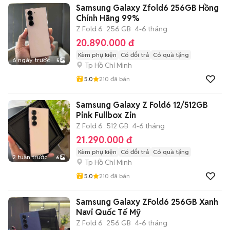
Samsung Galaxy Zfold6 256GB Hồng
Chính Hãng 99%
Z Fold 6
256 GB
4-6 tháng
20.890.000 đ
Kèm phụ kiện
Có đổi trả
Có quà tặng
6 ngày trước
5
Tp Hồ Chí Minh
5.0
210
đã bán
Samsung Galaxy Z Fold6 12/512GB
Pink Fullbox Zin
Z Fold 6
512 GB
4-6 tháng
21.290.000 đ
Kèm phụ kiện
Có đổi trả
Có quà tặng
2 tuần trước
6
Tp Hồ Chí Minh
5.0
210
đã bán
Samsung Galaxy ZFold6 256GB Xanh
Navi Quốc Tế Mỹ
Z Fold 6
256 GB
4-6 tháng