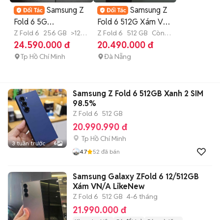
Samsung Z
Samsung Z
Fold 6 5G
Fold 6 512G Xám VN
12GB/256GB
Z Fold 6
256 GB
>12
nguyên zin Áp
Z Fold 6
512 GB
Còn
tháng
bảo hành
24.590.000 đ
20.490.000 đ
NewSeal Công
Ty_Góp
Tp Hồ Chí Minh
Đà Nẵng
Samsung Z Fold 6 512GB Xanh 2 SIM
98.5%
Z Fold 6
512 GB
20.990.990 đ
Tp Hồ Chí Minh
3 tuần trước
6
4.7
52
đã bán
Samsung Galaxy ZFold 6 12/512GB
Xám VN/A LikeNew
Z Fold 6
512 GB
4-6 tháng
21.990.000 đ