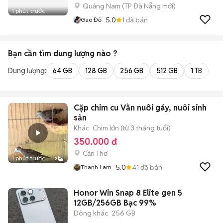
Quảng Nam
(
TP Đà Nẵng
mới)
1 phút trước
5.0
1
đã bán
Gao Đỏ
Bạn cần tìm
dung lượng
nào ?
Dung lượng:
64 GB
128 GB
256 GB
512 GB
1 TB
2 
Cặp chim cu Vằn nuôi gáy, nuôi sinh
sản
Khác
Chim lớn (từ 3 tháng tuổi)
350.000 đ
Cần Thơ
1 phút trước
2
5.0
41
đã bán
Thanh Lam
Honor Win Snap 8 Elite gen 5
12GB/256GB Bạc 99%
Dòng khác
256 GB