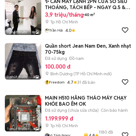
✨ CĂN MÁY LẠNH 2PN CỬA SỔ SIÊU
THOÁNG, TÁCH BẾP - NGAY Q.5 &
Q.6
3,9 triệu/tháng
40 m²
Tp Hồ Chí Minh
4.0
Trần Hải
1 phút trước
10
Quần short Jean Nam Đen, Xanh nhạt
70-75kg
Đã sử dụng
Đồ nam
100.000 đ
Bình Dương
(
TP Hồ Chí Minh
mới)
1 phút trước
2
f
4.7
31
đã bán
Freedom
MAIN H510 HÃNG THÁO MÁY CHẠY
KHỎE BAO ÊM OK
Đã sử dụng (chưa sửa chữa)
Còn bảo hành
1.199.999 đ
Tp Hồ Chí Minh
1 phút trước
4
1180
đã
4.8
Vi Tính Ngọc