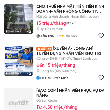
CHO THUÊ NHÀ MẶT TIỀN TIỆN KINH
DOANH- VĂN PHÒNG CÔNG TY
HOẶC Ở
Mặt bằng kinh doanh
Hoàn thiện cơ bản
15 triệu/tháng
125 m²
Tp Hồ Chí Minh
1 phút trước
8
3.9
1
đã bán
Diễm Thúy
[XUYÊN Á- LONG AN]
TUYỂN DỤNG NHÂN VIÊN KHO TIKI
Công ty TNHH TikiNOW Smart Logistics
Đến 15 triệu/tháng
Long An
(
Tây Ninh
mới)
1 phút trước
4
Tiki Now Tuyển Dụng
[BAO CƠM] NHÂN VIÊN PHỤC VỤ ĐÀ
NẴNG
Đà Sơn Quán
Từ 4,50 triệu/tháng