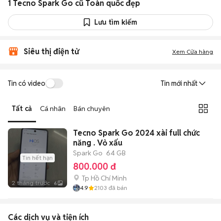
1 Tecno Spark Go cũ Toàn quốc đẹp
Lưu tìm kiếm
Siêu thị điện tử
Xem Cửa hàng
Tin có video
Tin mới nhất
Tất cả
Cá nhân
Bán chuyên
Tecno Spark Go 2024 xài full chức
năng . Vỏ xấu
Spark Go
64 GB
Tin hết hạn
800.000 đ
Tp Hồ Chí Minh
2 tháng trước
6
4.9
2103
đã bán
Các dịch vụ và tiện ích