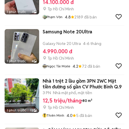
14.100.000 đ
Tp Hồ Chí Minh
1 phút trước
3
4.8
2189
đã bán
Phạm Vôn
Samsung Note 20Ultra
Galaxy Note 20 Ultra
4-6 tháng
4.990.000 đ
Tp Hồ Chí Minh
1 phút trước
4
4.2
72
đã bán
Ngọc Tài Moile
Nhà 1 trệt 2 lầu gồm 3PN 2WC Mặt
tiền đường số gần CV Phước Bình Q.9
3 PN
Nhà mặt phố, mặt tiền
12,5 triệu/tháng
80 m²
Tp Hồ Chí Minh
1 phút trước
12
T
4.0
5
đã bán
Thiên Minh