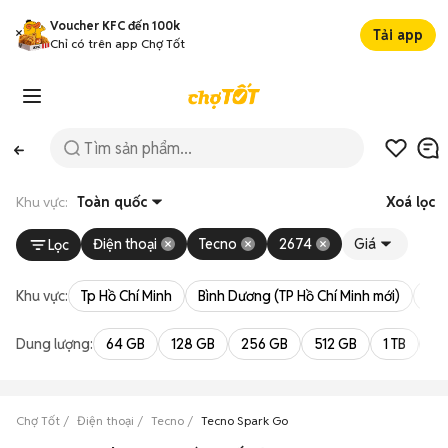
Voucher KFC đến 100k
Tải app
Chỉ có trên app Chợ Tốt
Khu vực:
Toàn quốc
Xoá lọc
Điện thoại
Tecno
2674
Giá
Lọc
Khu vực:
Tp Hồ Chí Minh
Bình Dương (TP Hồ Chí Minh mới)
Bà 
Dung lượng:
64 GB
128 GB
256 GB
512 GB
1 TB
2 
Chợ Tốt
Điện thoại
Tecno
Tecno Spark Go