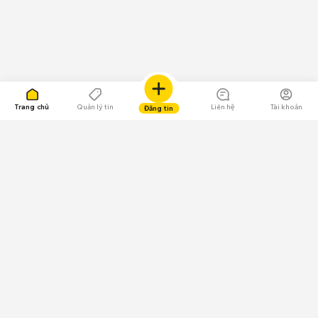
Trang chủ
Quản lý tin
Liên hệ
Tài khoản
Đăng tin
109.000 Bình chọn
Tải ứng dụng Chợ Tốt
Về Chợ Tốt
Quy chế sàn