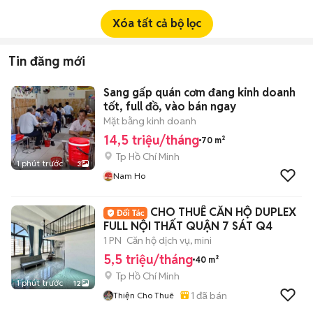
Xóa tất cả bộ lọc
Tin đăng mới
Sang gấp quán cơm đang kinh doanh
tốt, full đồ, vào bán ngay
Mặt bằng kinh doanh
14,5 triệu/tháng
70 m²
Tp Hồ Chí Minh
1 phút trước
3
Nam Ho
CHO THUÊ CĂN HỘ DUPLEX
FULL NỘI THẤT QUẬN 7 SÁT Q4
1 PN
Căn hộ dịch vụ, mini
5,5 triệu/tháng
40 m²
Tp Hồ Chí Minh
1 phút trước
12
1
đã bán
Thiện Cho Thuê