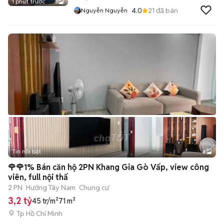
1 phút trước
3
4.0
21
đã bán
Nguyễn Nguyễn
Tin nổi bật
8
+
2
🌹🌹1% Bán căn hộ 2PN Khang Gia Gò Vấp, view công
viên, full nội thấ
2 PN
Hướng Tây Nam
Chung cư
3,2 tỷ
45 tr/m²
71 m²
Tp Hồ Chí Minh