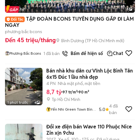
Tin nổi bật
5
TẬP ĐOÀN BCONS TUYỂN DỤNG GẤP ĐI LÀM
NGAY
phương bắc bcons
Đến 45 triệu/tháng
Bình Dương
(
TP Hồ Chí Minh
mới)
1
đã bán
Bấm để hiện số
Chat
Phương Bắc Bcons
Bán nhà khu dân cư Vĩnh Lộc Bình Tân
6x15 Đúc 1 lầu nhà đẹp
4 PN
Nhà mặt phố, mặt tiền
8,7 tỷ
97 tr/m²
90 m²
Tp Hồ Chí Minh
1 phút trước
4
4
đã
Y
5.0
Yến Nhi Green Town Bình
bán
Tân
Đổi xe điện bán Wave 110 Phuộc Nice
Zin xịn 9chu
2017
Xe số
100 - 175 cc
Đã sử dụng