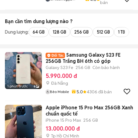
bán
Trang
Bạn cần tìm
dung lượng
nào ?
Dung lượng:
64 GB
128 GB
256 GB
512 GB
1 TB
2 
Samsung Galaxy S23 FE
256GB Trắng BH 6th có góp
Galaxy S23 Fe
256 GB
Còn bảo hành
5.990.000 đ
Đà Nẵng
1 phút trước
6
5.0
4306
đã bán
Bèo Mobile
Apple iPhone 15 Pro Max 256GB Xanh
chuẩn quốc tế
iPhone 15 Pro Max
256 GB
13.000.000 đ
Tp Hồ Chí Minh