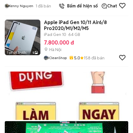
1
đã bán
Bấm để hiện số
Chat
Kenny Nguyen
Apple iPad Gen 10/11 Air6/8
Pro2020/M1/M2/M5
iPad Gen 10
64 GB
7.800.000 đ
Hà Nội
1 phút trước
5
5.0
158
đã bán
ICleanShop