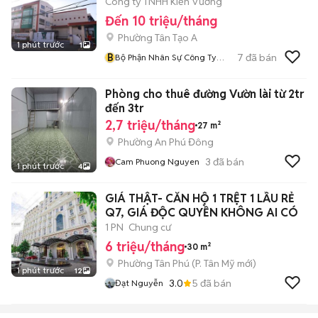
Công ty TNHH Kiến Vương
Đến 10 triệu/tháng
Phường Tân Tạo A
1 phút trước
1
B
7
đã bán
Bộ Phận Nhân Sự Công Ty
Kiến Vương
Phòng cho thuê đường Vườn lài từ 2tr
đến 3tr
2,7 triệu/tháng
27 m²
Phường An Phú Đông
3
đã bán
Cam Phuong Nguyen
1 phút trước
4
GIÁ THẬT- CĂN HỘ 1 TRỆT 1 LẦU RẺ
Q7, GIÁ ĐỘC QUYỀN KHÔNG AI CÓ
1 PN
Chung cư
6 triệu/tháng
30 m²
Phường Tân Phú
(
P. Tân Mỹ
mới)
1 phút trước
12
3.0
5
đã bán
Đạt Nguyễn