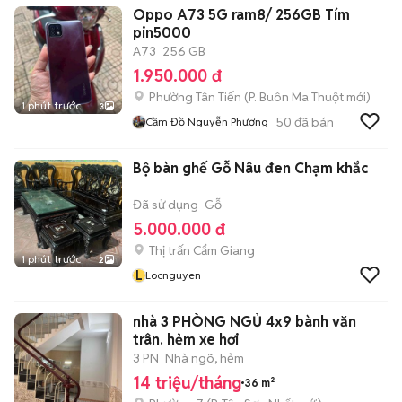
Oppo A73 5G ram8/ 256GB Tím
pin5000
A73
256 GB
1.950.000 đ
Phường Tân Tiến
(
P. Buôn Ma Thuột
mới)
1 phút trước
3
50
đã bán
Cầm Đồ Nguyễn Phương
Bộ bàn ghế Gỗ Nâu đen Chạm khắc
Đã sử dụng
Gỗ
5.000.000 đ
Thị trấn Cẩm Giang
1 phút trước
2
L
Locnguyen
nhà 3 PHÒNG NGỦ 4x9 bành văn
trân. hẻm xe hơi
3 PN
Nhà ngõ, hẻm
14 triệu/tháng
36 m²