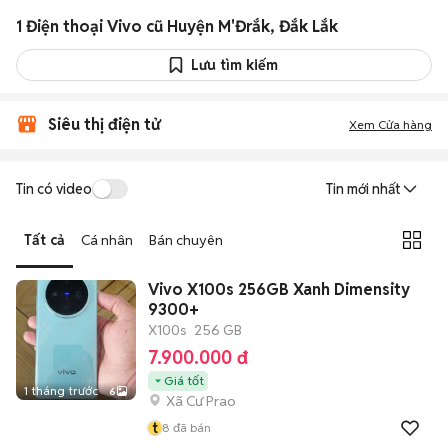
1 Điện thoại Vivo cũ Huyện M'Đrắk, Đắk Lắk
Lưu tìm kiếm
Siêu thị điện tử
Xem Cửa hàng
Tin có video
Tin mới nhất
Tất cả
Cá nhân
Bán chuyên
Vivo X100s 256GB Xanh Dimensity
9300+
X100s
256 GB
7.900.000 đ
Giá tốt
1 tháng trước
6
Xã Cư Prao
t
8
đã bán