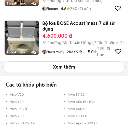
Phường 7
(
P. Tân Sơn Nhất
mới)
1 phút trước
9
4.6
280
đã bán
Phương
Bộ loa BOSE Acoustimass 7 đã sử
dụng
4.600.000 đ
Phường Tân Thuận Đông
(
P. Tân Thuận
mới)
299
đã
5.0
Phạm Hưng 1982 Q7 Đồ
1 phút trước
6
bán
Cũ Bao Sài
Xem thêm
Các từ khóa phổ biến
Vivo V20
Vivo S7 Cũ
Vivo Y20
Vivo X50 Pro Plus
Vivo S6 Cũ
Vivo X50 Cũ
Vivo Y50
Vivo Y30 Cũ
Vivo X50 Pro Cũ
Vivo Apex 2020 Cũ