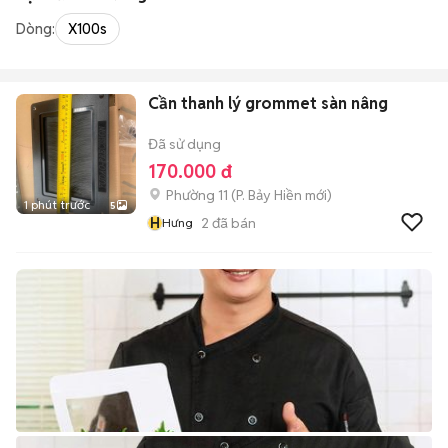
Dòng:
X100s
Cần thanh lý grommet sàn nâng
Đã sử dụng
170.000 đ
Phường 11
(
P. Bảy Hiền
mới)
1 phút trước
5
H
2
đã bán
Hưng