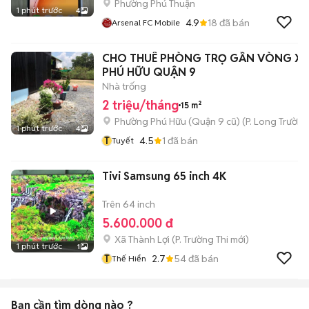
Phường Phú Thuận
1 phút trước
4
4.9
18
đã bán
Arsenal FC Mobile
CHO THUÊ PHÒNG TRỌ GẦN VÒNG X
PHÚ HỮU QUẬN 9
Nhà trống
2 triệu/tháng
15 m²
Phường Phú Hữu (Quận 9 cũ)
(
P. Long Trường
1 phút trước
4
T
4.5
1
đã bán
Tuyết
Tivi Samsung 65 inch 4K
Trên 64 inch
5.600.000 đ
Xã Thành Lợi
(
P. Trường Thi
mới)
1 phút trước
1
T
2.7
54
đã bán
Thế Hiển
Bạn cần tìm
dòng
nào ?