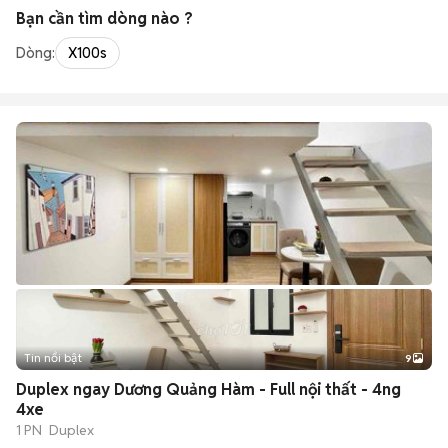
Bạn cần tìm
dòng
nào ?
Dòng:
X100s
Tin nổi bật
9
+
2
Duplex ngay Dương Quảng Hàm - Full nội thất - 4ng
4xe
1 PN
Duplex