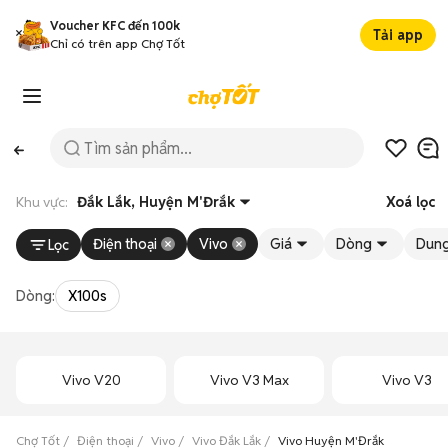
Voucher KFC đến 100k
Tải app
Chỉ có trên app Chợ Tốt
Khu vực:
Đắk Lắk, Huyện M'Đrắk
Xoá lọc
Điện thoại
Vivo
Giá
Dòng
Dung
Lọc
Dòng:
X100s
Vivo V20
Vivo V3 Max
Vivo V3
Chợ Tốt
Điện thoại
Vivo
Vivo Đắk Lắk
Vivo Huyện M'Đrắk