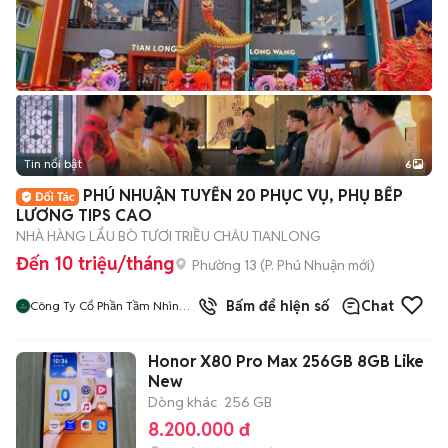
Tin nổi bật
6
+
2
PHÚ NHUẬN TUYỂN 20 PHỤC VỤ, PHỤ BẾP
LƯƠNG TIPS CAO
NHÀ HÀNG LẨU BÒ TƯƠI TRIỀU CHÂU TIANLONG
Đến 10 triệu/tháng
Phường 13
(
P. Phú Nhuận
mới)
Bấm để hiện số
Chat
Công Ty Cổ Phần Tầm Nhìn
Quôc Tế Aladdin
Honor X80 Pro Max 256GB 8GB Like
New
Dòng khác
256 GB
8.200.000 đ