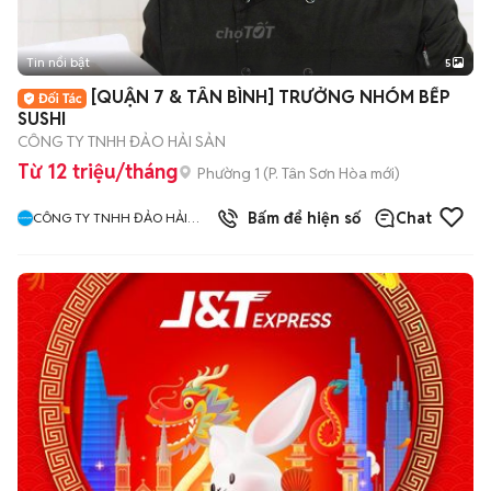
Tin nổi bật
5
[QUẬN 7 & TÂN BÌNH] TRƯỞNG NHÓM BẾP
SUSHI
CÔNG TY TNHH ĐẢO HẢI SẢN
Từ 12 triệu/tháng
Phường 1
(
P. Tân Sơn Hòa
mới)
10
đã bán
Bấm để hiện số
Chat
CÔNG TY TNHH ĐẢO HẢI
SẢN