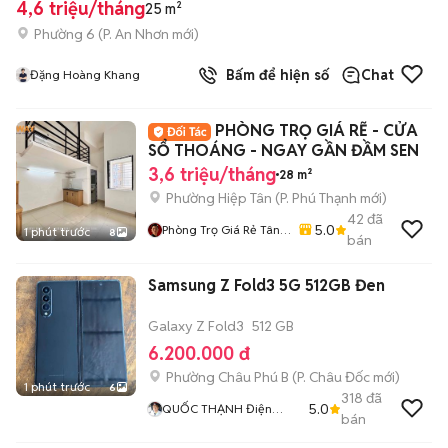
4,6 triệu/tháng
25 m²
Phường 6
(
P. An Nhơn
mới)
Bấm để hiện số
Chat
Đặng Hoàng Khang
PHÒNG TRỌ GIÁ RẼ - CỬA
SỔ THOÁNG - NGAY GẦN ĐẦM SEN
3,6 triệu/tháng
28 m²
Phường Hiệp Tân
(
P. Phú Thạnh
mới)
42
đã
5.0
Phòng Trọ Giá Rẻ Tân
1 phút trước
8
bán
Phú – Bình Tân - Tân
Bình
Samsung Z Fold3 5G 512GB Đen
Galaxy Z Fold3
512 GB
6.200.000 đ
Phường Châu Phú B
(
P. Châu Đốc
mới)
1 phút trước
6
318
đã
5.0
QUỐC THẠNH Điện
bán
Thoại Xe Máy HUY
CƯỜNG 68