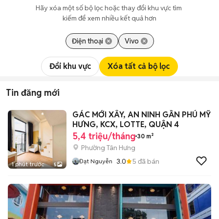
Hãy xóa một số bộ lọc hoặc thay đổi khu vực tìm 
kiếm để xem nhiều kết quả hơn
Điện thoại
Vivo
Đổi khu vực
Xóa tất cả bộ lọc
Tin đăng mới
GÁC MỚI XÂY, AN NINH GẦN PHÚ MỸ
HƯNG, KCX, LOTTE, QUẬN 4
5,4 triệu/tháng
30 m²
Phường Tân Hưng
3.0
5
đã bán
Đạt Nguyễn
1 phút trước
5