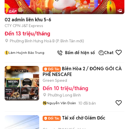
Tin nổi bật
1
02 admin liên khu 5-6
CTY CPN J&T Express
Đến 13 triệu/tháng
Phường Bình Hưng Hoà B
(
P. Bình Tân
mới)
l
Bấm để hiện số
Chat
Lâm Huỳnh Bảo Trung
Biên Hòa 2 / ĐÓNG GÓI CÀ
PHÊ NESCAFE
Green Speed
Đến 10 triệu/tháng
Phường Long Bình
1 phút trước
1
N
10
đã bán
Nguyễn Văn Đoàn
Tài xế chở Giám Đốc