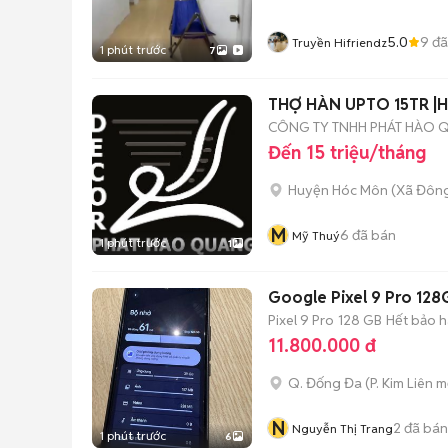
5.0
9
đã
Truyền Hifriendz
1 phút trước
7
THỢ HÀN UPTO 15TR |
CÔNG TY TNHH PHÁT HÀO
Đến 15 triệu/tháng
Huyện Hóc Môn
(
Xã Đôn
M
6
đã bán
Mỹ Thuý
1 phút trước
1
Google Pixel 9 Pro 12
Pixel 9 Pro
128 GB
Hết bảo 
11.800.000 đ
Q. Đống Đa
(
P. Kim Liên
mớ
N
2
đã bán
Nguyễn Thị Trang
1 phút trước
6