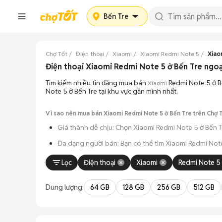
Bến Tre
Chợ Tốt
Điện thoại
Xiaomi
Xiaomi Redmi Note 5
Xiao
Điện thoại Xiaomi Redmi Note 5 ở Bến Tre ngoạ
Tìm kiếm nhiều tin đăng mua bán
Redmi Note 5 ở B
Xiaomi
Note 5 ở Bến Tre tại khu vực gần mình nhất.
Vì sao nên mua bán Xiaomi Redmi Note 5 ở Bến Tre trên Chợ 
Giá thành dễ chịu: Chọn Xiaomi Redmi Note 5 ở Bến T
Đa dạng người bán: Bạn có thể tìm Xiaomi Redmi Note
An tâm kiểm tra máy: Cơ chế mua bán hẹn gặp mặt gi
Lọc
Điện thoại
Xiaomi
Redmi Note 5
Tiết kiệm thời gian: Quy trình trao đổi trực tiếp, kh
Dung lượng:
64 GB
128 GB
256 GB
512 GB