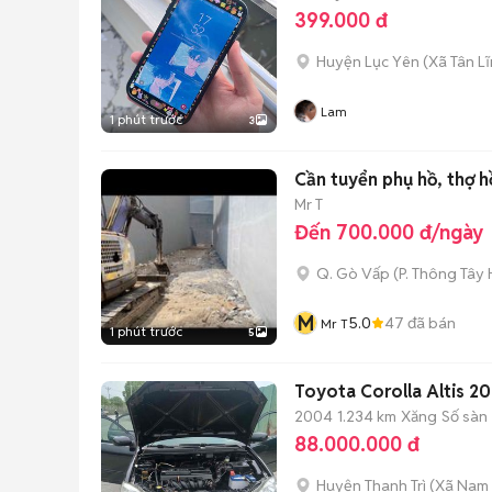
399.000 đ
Huyện Lục Yên
(
Xã Tân L
Lam
1 phút trước
3
Cần tuyển
Mr T
Đến 700.000 đ/ngày
Q. Gò Vấp
(
P. Thông Tây 
M
5.0
47
đã bán
Mr T
1 phút trước
5
Toyota Corolla Altis 2
2004
1.234 km
Xăng
Số sàn
88.000.000 đ
Huyện Thanh Trì
(
Xã Nam