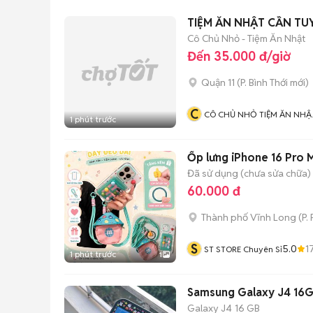
Cô Chủ Nhỏ - Tiệm Ăn Nhật
Đến 35.000 đ/giờ
Quận 11
(
P. Bình Thới
mới)
C
CÔ CHỦ NHỎ TIỆM ĂN NHẬ
1 phút trước
BẢN
Ốp lưng iPhone 16 Pro M
Đã sử dụng (chưa sửa chữa)
60.000 đ
Thành phố Vĩnh Long
(
P.
S
5.0
1
ST STORE Chuyên Sỉ
1 phút trước
1
Samsung Galaxy J4 16
Galaxy J4
16 GB