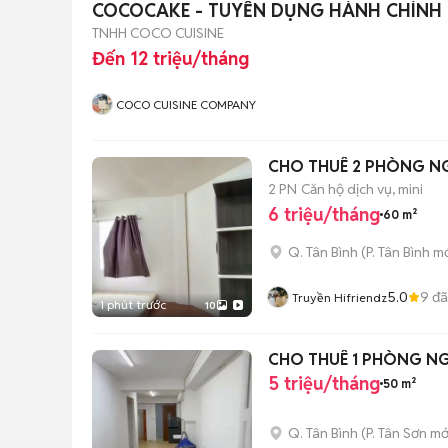
COCOCAKE - TUYỂN DỤNG HÀNH CHÍNH
TNHH COCO CUISINE
Đến 12 triệu/tháng
COCO CUISINE COMPANY
CHO THUÊ 2 PHÒNG N
2 PN
Căn hộ dịch vụ, mini
6 triệu/tháng
60 m²
Q. Tân Bình
(
P. Tân Bình
mớ
5.0
9
đã
Truyền Hifriendz
1 phút trước
10
CHO THUÊ 1 PHÒNG NGỦ
5 triệu/tháng
50 m²
Q. Tân Bình
(
P. Tân Sơn
mớ