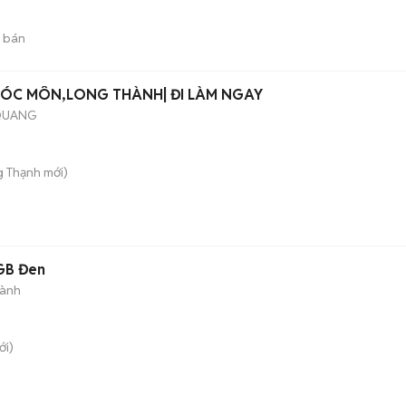
 bán
HÓC MÔN,LONG THÀNH| ĐI LÀM NGAY
 QUANG
g Thạnh
mới)
8GB Đen
hành
i)