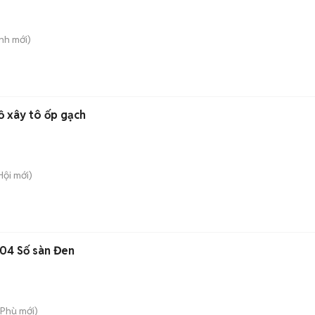
ĩnh
mới)
 phụ hồ, thợ hồ xây tô ốp gạch
Hội
mới)
004 Số sàn Đen
 Phù
mới)