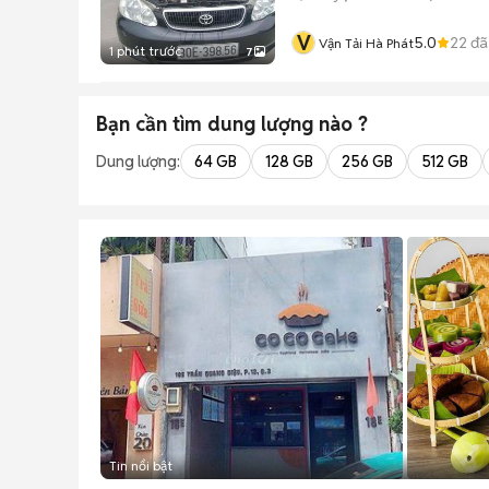
V
5.0
22
đã
Vận Tải Hà Phát
1 phút trước
7
Bạn cần tìm
dung lượng
nào ?
Dung lượng:
64 GB
128 GB
256 GB
512 GB
Tin nổi bật