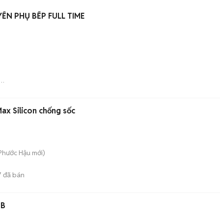
TIỆM ĂN NHẬT CẦN TUYỂN PHỤ BẾP FULL TIME
T
ax Silicon chống sốc
 Phước Hậu
mới)
7
đã bán
GB