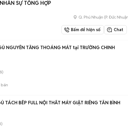
 NHÂN SỰ TỔNG HỢP
Q. Phú Nhuận
(
P. Đức Nhuậ
Bấm để hiện số
Chat
GỦ NGUYÊN TẦNG THOÁNG MÁT tại TRƯỜNG CHINH
i)
 bán
 TÁCH BẾP FULL NỘI THẤT MÁY GIẶT RIÊNG TÂN BÌNH
i)