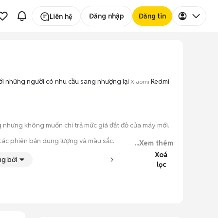
Đăng nhập
Đăng tin
Liên hệ
với những người có nhu cầu sang nhượng lại
Redmi
Xiaomi
g nhưng không muốn chi trả mức giá đắt đỏ của máy mới.
 các phiên bản dung lượng và màu sắc.
...Xem thêm
Xoá
o máy hoạt động ổn định.
g bởi
lọc
 kiểm tra xong.