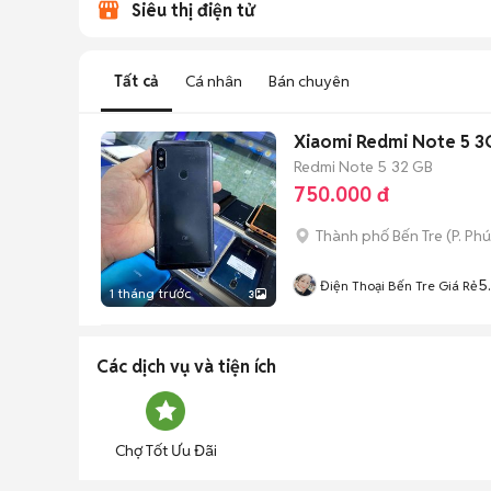
Siêu thị điện tử
Tất cả
Cá nhân
Bán chuyên
Xiaomi Redmi Note 5 
Redmi Note 5
32 GB
750.000 đ
Thành phố Bến Tre
(
P. Ph
5
Điện Thoại Bến Tre Giá Rẻ
1 tháng trước
3
Các dịch vụ và tiện ích
Chợ Tốt Ưu Đãi