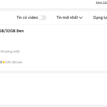
Xem Cử
Tin có video
Tin mới nhất
Dạng lư
3GB/32GB Đen
ú Khương
mới)
.0
240
đã bán