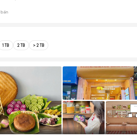
 bán
1 TB
2 TB
> 2 TB