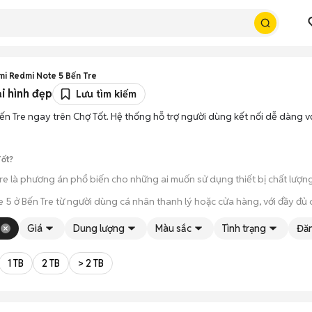
mi Redmi Note 5 Bến Tre
i hình đẹp
Lưu tìm kiếm
ến Tre ngay trên Chợ Tốt. Hệ thống hỗ trợ người dùng kết nối dễ dàng 
Tốt?
re là phương án phổ biến cho những ai muốn sử dụng thiết bị chất lượn
 5 ở Bến Tre từ người dùng cá nhân thanh lý hoặc cửa hàng, với đầy đủ
úp bạn trực tiếp cầm nắm, thử nghiệm các tính năng của máy để đảm bả
Giá
Dung lượng
Màu sắc
Tình trạng
Đăn
ông qua các bước chờ đợi vận chuyển rườm rà, tiền trao cháo múc ngay khi
1 TB
2 TB
> 2 TB