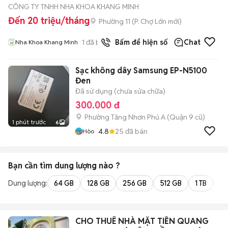
CÔNG TY TNHH NHA KHOA KHANG MINH
Đến 20 triệu/tháng
Phường 11
(
P. Chợ Lớn
mới)
1
đã bán
Bấm để hiện số
Chat
Nha Khoa Khang Minh
Sạc không dây Samsung EP-N5100
Đen
Đã sử dụng (chưa sửa chữa)
300.000 đ
Phường Tăng Nhơn Phú A (Quận 9 cũ)
1 phút trước
6
4.8
25
đã bán
Hòo
Bạn cần tìm
dung lượng
nào ?
Dung lượng:
64 GB
128 GB
256 GB
512 GB
1 TB
2 
CHO THUÊ NHÀ MẶT TIỀN QUANG