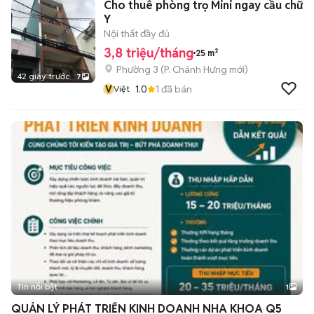
Cho thuê phòng trọ Mini ngay cầu chữ
Y
Nội thất đầy đủ
3,8 triệu/tháng
25 m²
Phường 3
(
P. Chánh Hưng
mới)
42 giây trước
7
V
1.0
1
đã bán
Việt
Tin nổi bật
1
QUẢN LÝ PHÁT TRIỂN KINH DOANH NHA KHOA Q5