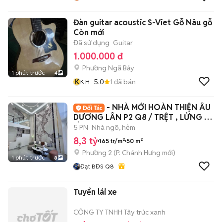
Đàn guitar acoustic S-Viet Gỗ Nâu gỗ
Còn mới
Đã sử dụng
Guitar
1.000.000 đ
Phường Ngã Bảy
1 phút trước
4
K
5.0
1
đã bán
K H
- NHÀ MỚI HOÀN THIỆN ÂU
DƯƠNG LÂN P2 Q8 / TRỆT , LỬNG , 2
LẦU ST 🔥
5 PN
Nhà ngõ, hẻm
8,3 tỷ
165 tr/m²
50 m²
Phường 2
(
P. Chánh Hưng
mới)
1 phút trước
8
Đạt BĐS Q8
Tuyển lái xe
CÔNG TY TNHH Tây trúc xanh