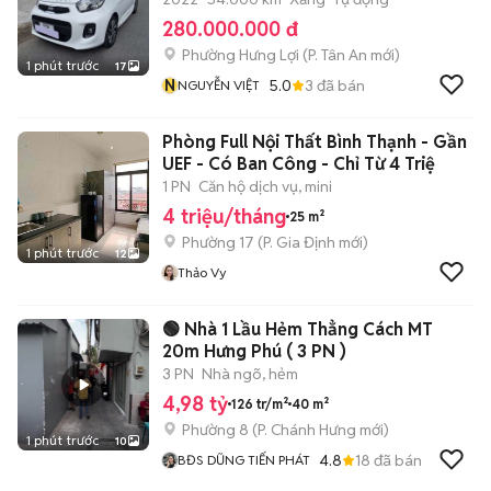
280.000.000 đ
Phường Hưng Lợi
(
P. Tân An
mới)
1 phút trước
17
N
5.0
3
đã bán
NGUYỄN VIỆT
Phòng Full Nội Thất Bình Thạnh - Gần
UEF - Có Ban Công - Chỉ Từ 4 Triệ
1 PN
Căn hộ dịch vụ, mini
4 triệu/tháng
25 m²
Phường 17
(
P. Gia Định
mới)
1 phút trước
12
Thảo Vy
🟢 Nhà 1 Lầu Hẻm Thẳng Cách MT
20m Hưng Phú ( 3 PN )
3 PN
Nhà ngõ, hẻm
4,98 tỷ
126 tr/m²
40 m²
Phường 8
(
P. Chánh Hưng
mới)
1 phút trước
10
4.8
18
đã bán
BĐS DŨNG TIẾN PHÁT