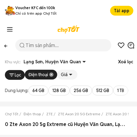
Voucher KFC đến 100k
Tải app
Chỉ có trên app Chợ Tốt
Khu vực:
Lạng Sơn, Huyện Văn Quan
Xoá lọc
Điện thoại
Giá
Lọc
Dung lượng:
64 GB
128 GB
256 GB
512 GB
1 TB
2 
Chợ Tốt
Điện thoại
ZTE
ZTE Axon 20 5G Extreme
ZTE Axon 20 5G E
0 Zte Axon 20 5g Extreme cũ Huyện Văn Quan, Lạng Sơn đẹp