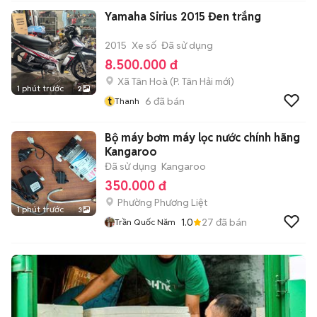
Yamaha Sirius 2015 Đen trắng
2015
Xe số
Đã sử dụng
8.500.000 đ
Xã Tân Hoà
(
P. Tân Hải
mới)
1 phút trước
2
t
6
đã bán
Thanh
Bộ máy bơm máy lọc nước chính hãng
Kangaroo
Đã sử dụng
Kangaroo
350.000 đ
Phường Phương Liệt
1 phút trước
3
1.0
27
đã bán
Trần Quốc Năm