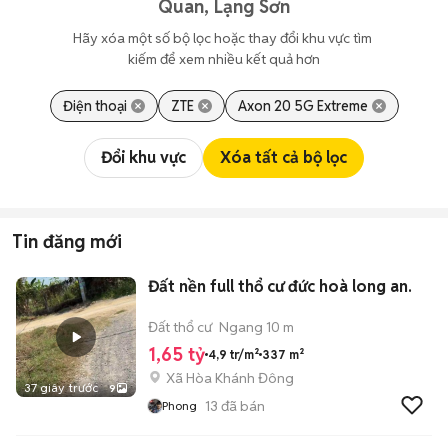
Quan, Lạng Sơn
Hãy xóa một số bộ lọc hoặc thay đổi khu vực tìm 
kiếm để xem nhiều kết quả hơn
Điện thoại
ZTE
Axon 20 5G Extreme
Đổi khu vực
Xóa tất cả bộ lọc
Tin đăng mới
Đất nền full thổ cư đức hoà long an.
Đất thổ cư
Ngang 10 m
1,65 tỷ
4,9 tr/m²
337 m²
Xã Hòa Khánh Đông
37 giây trước
9
13
đã bán
Phong