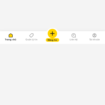
Trang chủ
Quản lý tin
Liên hệ
Tài khoản
Đăng tin
109.000 Bình chọn
Tải ứng dụng Chợ Tốt
Về Chợ Tốt
Quy chế sàn
Chính sách bảo mật
Giải quyết tranh chấp