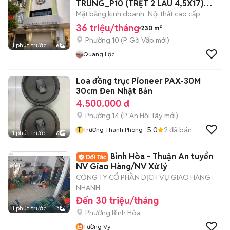
TRUNG_P10 (TRỆT 2 LẦU 4,5X17)
NHÀ MỚI
Mặt bằng kinh doanh
Nội thất cao cấp
36 triệu/tháng
230 m²
Phường 10
(
P. Gò Vấp
mới)
1 phút trước
6
Quang Lộc
Loa đồng trục Pioneer PAX-30M
30cm Đen Nhật Bản
4.500.000 đ
Phường 14
(
P. An Hội Tây
mới)
T
5.0
2
đã bán
Trương Thanh Phong
1 phút trước
6
Bình Hòa - Thuận An tuyển
NV Giao Hàng/NV Xử lý
CÔNG TY CỔ PHẦN DỊCH VỤ GIAO HÀNG
NHANH
Đến 30 triệu/tháng
1 phút trước
1
Phường Bình Hòa
Tường Vy