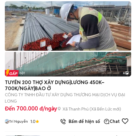
Tin nổi bật
6
+
2
TUYỂN 200 THỢ XÂY DỰNG|LƯƠNG 450K–
700K/NGÀY|BAO Ở
CÔNG TY TNHH ĐẦU TƯ XÂY DỰNG THƯƠNG MẠI DỊCH VỤ ĐẠI
LONG
Đến 700.000 đ/ngày
Xã Thanh Phú
(
Xã Bến Lức
mới)
1.0
Bấm để hiện số
Chat
Trí Nguyễn