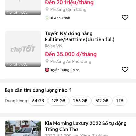
Đến 20 triệu/tháng
Phường Định Công
1 phút trước
Tú Anh Trinh
Tuyển NV đóng hàng
Fulltime/Parttime(Ưu tiên full)
Roise VN
Đến 35.000 đ/tháng
Phường An Phú Đông
1 phút trước
Tuyển Dụng Roise
Bạn cần tìm
dung lượng
nào ?
Dung lượng:
64 GB
128 GB
256 GB
512 GB
1 TB
2 
Kia Morning Luxury 2022 Số tự động
Trắng Cần Thơ
2022
54.000 km
Xăng
Tự động