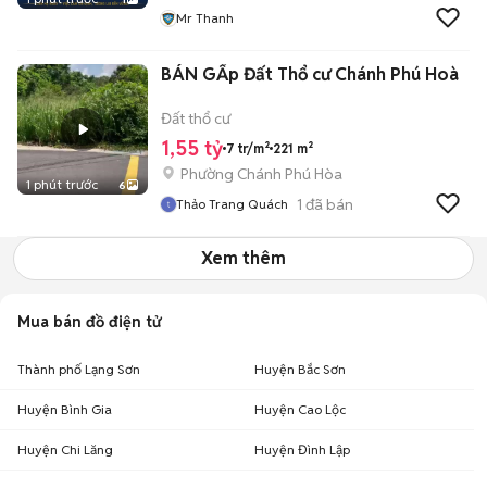
Mr Thanh
BÁN GẤp Đất Thổ cư Chánh Phú Hoà
Đất thổ cư
1,55 tỷ
7 tr/m²
221 m²
Phường Chánh Phú Hòa
1 phút trước
6
1
đã bán
Thảo Trang Quách
Xem thêm
Mua bán đồ điện tử
Thành phố Lạng Sơn
Huyện Bắc Sơn
Huyện Bình Gia
Huyện Cao Lộc
Huyện Chi Lăng
Huyện Đình Lập