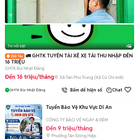
Tin nổi bật
3
🚛 GHTK TUYỂN TÀI XẾ XE TẢI THU NHẬP ĐẾN
16 TRIỆU
GHTK Bùi Nhật Đăng
Đến 16 triệu/tháng
Xã Tân Phú Trung
(
Xã Củ Chi
mới)
Bấm để hiện số
Chat
GHTK Bùi Nhật Đăng
Tuyển Bảo Vệ Khu Vực Dĩ An
CÔNG TY BẢO VỆ NGÀY & ĐÊM
Đến 9 triệu/tháng
Phường Tân Đông Hiệp
1 phút trước
1